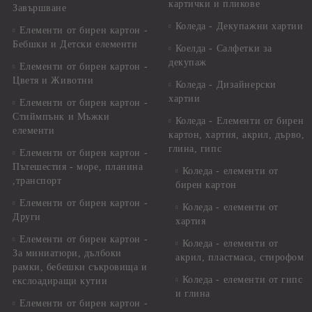
картички и пликове
Завършване
Коледа - Декупажни хартии
Елементи от бирен картон -
Бебшки и Детски елементи
Коелда - Салфетки за
декупаж
Елементи от бирен картон -
Цветя и Животни
Коледа - Дизайнерски
хартии
Елементи от бирен картон -
Стиймпънк и Мъжки
Коледа - Eлементи от бирен
елементи
картон, хартия, акрил, дърво,
глина, гипс
Елементи от бирен картон -
Пътешестия - море, планина
Коледа - елементи от
,транспорт
бирен картон
Елементи от бирен картон -
Коледа - елементи от
Други
хартия
Елементи от бирен картон -
Коледа - елементи от
За миниатюри, дълбоки
акрил, пластмаса, стирофом
рамки, бебешки съкровища и
Коледа - елементи от гипс
екслоадиращи кутии
и глина
Елементи от бирен картон -