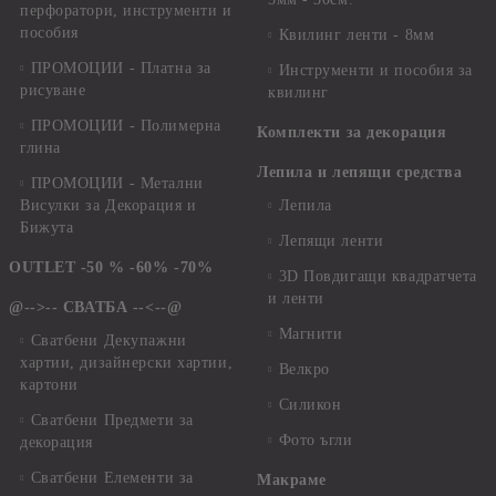
перфоратори, инструменти и
пособия
Квилинг ленти - 8мм
ПРОМОЦИИ - Платна за
Инструменти и пособия за
рисуване
квилинг
ПРОМОЦИИ - Полимерна
Комплекти за декорация
глина
Лепила и лепящи средства
ПРОМОЦИИ - Метални
Висулки за Декорация и
Лепила
Бижута
Лепящи ленти
OUTLET -50 % -60% -70%
3D Повдигащи квадратчета
и ленти
@-->-- СВАТБА --<--@
Магнити
Сватбени Декупажни
хартии, дизайнерски хартии,
Велкро
картони
Силикон
Сватбени Предмети за
Фото ъгли
декорация
Сватбени Елементи за
Макраме