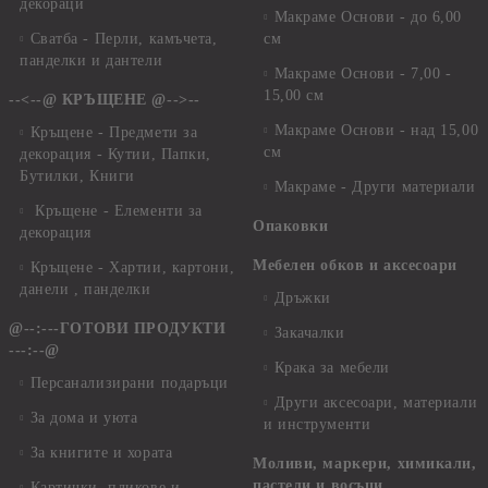
декораци
Макраме Основи - до 6,00
Сватба - Перли, камъчета,
см
панделки и дантели
Макраме Основи - 7,00 -
15,00 см
--<--@ КРЪЩЕНЕ @-->--
Макраме Основи - над 15,00
Кръщене - Предмети за
см
декорация - Кутии, Папки,
Бутилки, Книги
Макраме - Други материали
Кръщене - Елементи за
Опаковки
декорация
Мебелен обков и аксесоари
Кръщене - Хартии, картони,
данели , панделки
Дръжки
@--:---ГОТОВИ ПРОДУКТИ
Закачалки
---:--@
Крака за мебели
Персанализирани подаръци
Други аксесоари, материали
За дома и уюта
и инструменти
За книгите и хората
Моливи, маркери, химикали,
пастели и восъци
Картички, пликове и