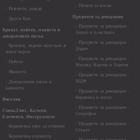
Печати за восък
Реагенти, ръжда
Предмети за декорация
Други Бои
Предмети за декорация -
Брокат, пайети, мъниста и
Акрил и пластмаса
декоративен пясък
Предмети за декорация -
Брокати, ледени кристали и
Дърво
мини перли
Предмети за декорация -
Пайети
Мукава, Картон и Хартия
Мъниста
Предмети за декорация -
МДФ
Декоративен пясък и
камъчета
Предмети за декорация -
Керамика и метал
Висулки
Предмети за декорация -
Глина,Гипс, Калъпи,
Стирофом
Елементи, Инструменти
Предмети за декорация -
Керамична смес за отливки
Стъкло
Керамични елементи
Предмети за декорация -