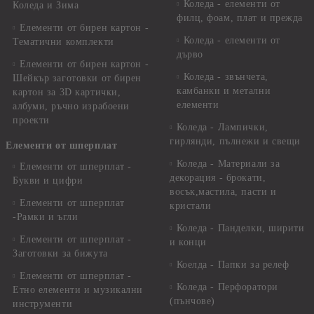
Коледа - елементи от
Коледа и Зима
филц, фоам, плат и прежда
Елементи от бирен картон -
Коледа - елементи от
Тематични комплекти
дърво
Елементи от бирен картон -
Коледа - звънчета,
Шейкър заготовки от бирен
камбанки и метални
картон за 3D картички,
елементи
албуми, ръчно израбоени
проекти
Коледа - Лампички,
гирлянди, пълнежи и свещи
Елементи от шперплат
Коледа - Материали за
Елементи от шперплат -
декорация - брокати,
Букви и цифри
восък,мастила, пасти и
Елементи от шперплат
кристали
-Рамки и ъгли
Коледа - Панделки, ширити
Елементи от шперплат -
и конци
Заготовки за бижута
Коелда - Папки за релеф
Елементи от шперплат -
Коледа - Перфоратори
Етно елементи и музикални
(пънчове)
инструменти