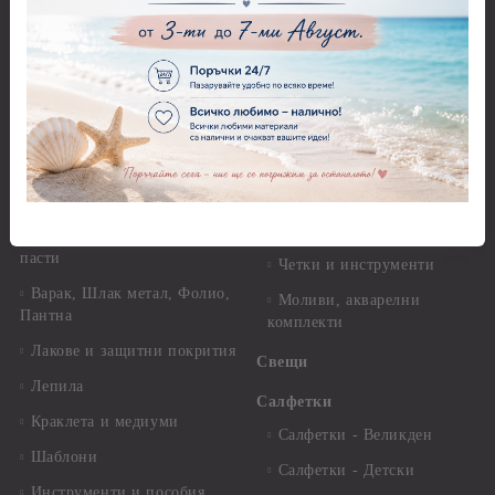
Перфоратори - Животни
гр.
Перфоратори - Коледни и
Фина оризова декупажна
Зимни
хартия Stamperia - 21 х
29.см. - 28гр.
Рисуване
Декупажна хартия - Други
Грунд и почистващи
разтвори
Антични пасти
Платна за рисуване
Вакс пасти
Стативи и поставки
Грунд, Основи, Релефни
пасти
Четки и инструменти
Варак, Шлак метал, Фолио,
Моливи, акварелни
Пантна
комплекти
Лакове и защитни покрития
Свещи
Лепила
Салфетки
Краклета и медиуми
Салфетки - Великден
Шаблони
Салфетки - Детски
Инструменти и пособия