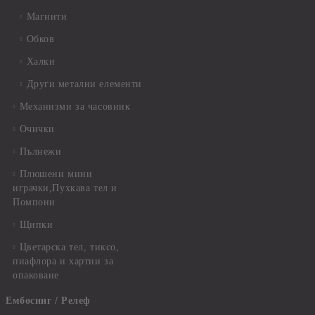
Магнити
Обков
Халки
Други метални елементи
Механизми за часовник
Очички
Пълнежи
Плюшени мини
играчки,Пухкава тел и
Помпони
Щипки
Цветарска тел, тиксо,
пиафлора и хартии за
опаковане
Ембосинг / Релеф