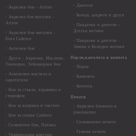
Дантели
Акрилни бои - Artiste
Конци, ширити и други
Акрилна боя металик -
Artiste
Панделки и дантели -
Детски мотиви
Акрилни бои металик -
Dora Cadence
Панделки и дантели -
Зимни и Коледни мотиви
Антични бои
Перли,камъчета и копчета
Други - Акрилни, Маслени,
Темперни, Тебеширени бои
Перли
Алкохолни мастила и
Камъчета
оцветители
Копчета
Бои за стъкло, керамика и
стирофом
Печати
Бои за коприна и текстил
Акрилни блокчета и
ръкохватки
Бои за свещи Cadence
Силиконови печати
Солвентни бои, Патина
Гумени печати
Универсални контури