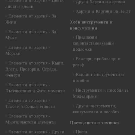
Елементи от хартия - Цветя,
Други Хартии и картони
листа и клони
Хартии и Картони За Печат
Елементи от хартия - За
Жени
Хоби инструменти и
консумативи
Елементи от хартия - За
Предпазни
Мъже
самовъзстановяващи
Елементи от хартия -
подложки
Морски
Режещи, пробиващи и
Елементи от хартия - Къщи,
релеф
Врати, Прозорци, Огради,
Квилинг инструменти и
Фенери
пособия
Елементи от хартия -
Инструменти и пособия за
Пътешествия и Фото моменти
Моделиране
Елементи то хартия -
Други инструменти,
Такове, табелки, етикети
консумативи и пособия
Елементи от хартия -
Многопластови елементи
Цветя,листа и тичинки
Елементи от хартия - Други
Цветя