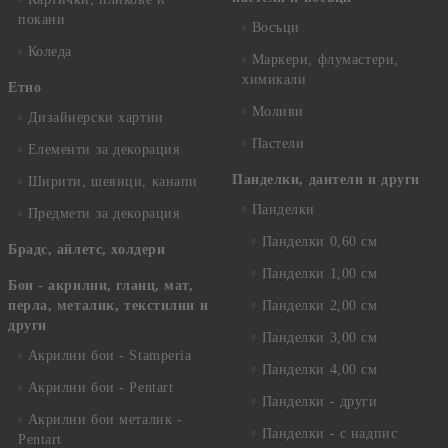
покани
Восъци
Коледа
Маркери, флумастери,
химикали
Етно
Моливи
Дизайнерски хартии
Пастели
Елементи за декорация
Панделки, дантели и други
Ширити, шевици, канапи
Панделки
Предмети за декорация
Панделки 0,60 см
Брадс, айлетс, холдери
Панделки 1,00 см
Бои - акрилни, гланц, мат,
перла, металик, текстилни и
Панделки 2,00 см
други
Панделки 3,00 см
Акрилни бои - Stamperia
Панделки 4,00 см
Акрилни бои - Pentart
Панделки - други
Акрилни бои металик -
Панделки - с надпис
Pentart