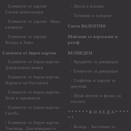
Елементи от хартия -
Листа и клонки
Готови композиции
Тичинки и плодове
Елементи от хартия - Микс
Свети ВАЛЕНТИН
елементи
Елементи от хартия -
Шаблони за изрязване и
Коледа и Зима
релеф
Елементи от бирен картон
ВЕЛИКДЕН
Елементи от бирен картон -
Предмети за декорация
Декоративни рамки
Елементи за декорация
Елементи от бирен картон -
Салфетки и хартии за
Надписи на български
декупаж
Елементи от бирен картон -
Шлак метали и фолио за
Ъгли и орнаменти
позлата
Елементи от бирен картон -
* * * * * * К О Л Е Д А * * * *
Сватба
* *
Елементи от бирен картон -
Коледа - Заготовки за
Училище, Дипломиране и