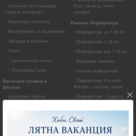
Елементи от полимерна
Плат, органза, зебло,
глина и полирезин
целофан
Пластични елементи
Пънчове Перфоратори
Инструменти за моделиране
Перфоратори до 2,50 см
Молдове и шаблони
Перфоратори 2,50 см
Глина
Перфоратори над 2,50 см
Самосъхнеща глина
Бордюрни пънчове
Полимерна Глина
Ъглови перфоратори
Перфоратори Основни
Приложни техники и
Фигури - кръгове, овали
Декупаж
Декупажна хартия
Перфоратори - Сърца и
звезди
Оризова декупажна
хартия А4 - Alchemy of Art -
Перфоратори - Цветя, листа
25-30 гр.
и клонки
Оризова декупажна хартия
Перфоратори - Детски
А4 - Itd. Collection - 25-30