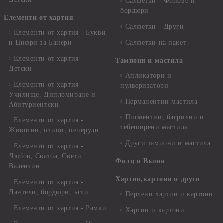
Салфетки - Фонове и
бордюри
Елементи от хартия
Салфетки - Други
Елементи от хартия - Букви
и Цифри за Банери
Салфетки на пакет
Елементи от хартия -
Тампони и мастила
Детски
Апликатори и
Елементи от хартия -
пулверизатори
Училище, Дипломиране и
Перманентни мастила
Абитуриентски
Пигментни, багрилни и
Елементи от хартия -
тебеширени мастила
Животни, птици, пеперуди
Други тампони и мастила
Елементи от хартия -
Любов, Сватба, Свети
Филц и Вълна
Валентин
Хартии,картони и други
Елементи от хартия -
Дантели, бордюри, ъгли
Перлени хартии и картони
Елементи от хартия - Рамки
Хартии и картони