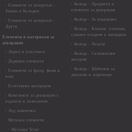
Коледа - Предмети и
Елементи от шперплат -
елементи за декорация
Зимни и Коледни
Коледа - За опаковане
Елементи от шперплат -
Други
Коледа - Kлонки, елхички,
сушени плодове и шишарки
Елементи и материали за
декорация
Коледа - Печати
Акрил и пластмаса
Коледа - Силиконови
молдове
Дървени елементи
Коледа - Шаблони за
Елементи от филц, фоам и
декупаж и изрязване
плат
Естествени материали
Комплекти за декорации с
надписи и пожелания
Лед лампички
Метални елементи
Метални Ъгли