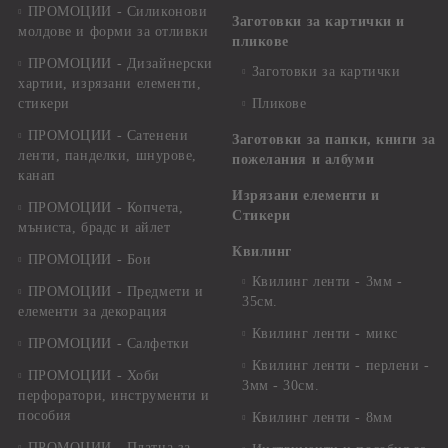
ПРОМОЦИИ - Силиконови
Заготовки за картички и
молдове и форми за отливки
пликове
ПРОМОЦИИ - Дизайнерски
Заготовки за картички
хартии, изрязани елементи,
стикери
Пликове
ПРОМОЦИИ - Сатенени
Заготовки за папки, книги за
ленти, панделки, шнурове,
пожелания и албуми
канап
Изрязани елементи и
ПРОМОЦИИ - Копчета,
Стикери
мъниста, брадс и айлет
Квилинг
ПРОМОЦИИ - Бои
Квилинг ленти - 3мм -
ПРОМОЦИИ - Предмети и
35см.
елементи за декорация
Квилинг ленти - микс
ПРОМОЦИИ - Салфетки
Квилинг ленти - перлени -
ПРОМОЦИИ - Хоби
3мм - 30см.
перфоратори, инструменти и
пособия
Квилинг ленти - 8мм
ПРОМОЦИИ - Платна за