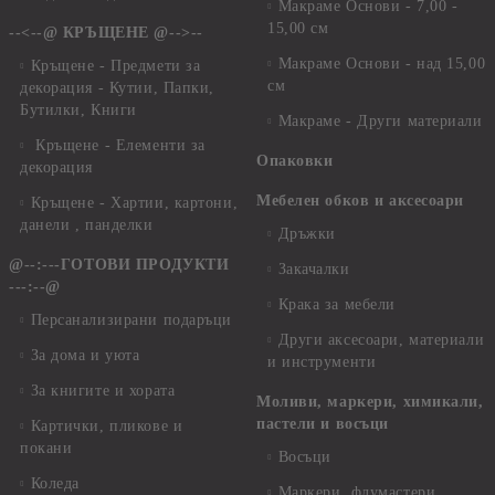
Макраме Основи - 7,00 -
15,00 см
--<--@ КРЪЩЕНЕ @-->--
Макраме Основи - над 15,00
Кръщене - Предмети за
см
декорация - Кутии, Папки,
Бутилки, Книги
Макраме - Други материали
Кръщене - Елементи за
Опаковки
декорация
Мебелен обков и аксесоари
Кръщене - Хартии, картони,
данели , панделки
Дръжки
@--:---ГОТОВИ ПРОДУКТИ
Закачалки
---:--@
Крака за мебели
Персанализирани подаръци
Други аксесоари, материали
За дома и уюта
и инструменти
За книгите и хората
Моливи, маркери, химикали,
пастели и восъци
Картички, пликове и
покани
Восъци
Коледа
Маркери, флумастери,