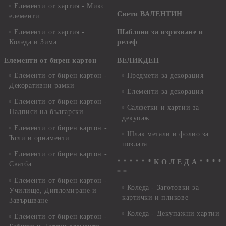
Елементи от хартия - Микс
Свети ВАЛЕНТИН
елементи
Елементи от хартия -
Шаблони за изрязване и
Коледа и Зима
релеф
Елементи от бирен картон
ВЕЛИКДЕН
Елементи от бирен картон -
Предмети за декорация
Декоративни рамки
Елементи за декорация
Елементи от бирен картон -
Салфетки и хартии за
Надписи на български
декупаж
Елементи от бирен картон -
Шлак метали и фолио за
Ъгли и орнаменти
позлата
Елементи от бирен картон -
* * * * * * К О Л Е Д А * * * *
Сватба
* *
Елементи от бирен картон -
Коледа - Заготовки за
Училище, Дипломиране и
картички и пликове
Завършване
Коледа - Декупажни хартии
Елементи от бирен картон -