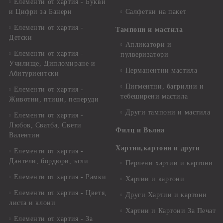
Елементи от хартия - Букви
и Цифри за Банери
Салфетки на пакет
Елементи от хартия -
Тампони и мастила
Детски
Апликатори и
Елементи от хартия -
пулверизатори
Училище, Дипломиране и
Перманентни мастила
Абитуриентски
Пигментни, багрилни и
Елементи от хартия -
тебеширени мастила
Животни, птици, пеперуди
Други тампони и мастила
Елементи от хартия -
Любов, Сватба, Свети
Филц и Вълна
Валентин
Хартии,картони и други
Елементи от хартия -
Дантели, бордюри, ъгли
Перлени хартии и картони
Елементи от хартия - Рамки
Хартии и картони
Елементи от хартия - Цветя,
Други Хартии и картони
листа и клони
Хартии и Картони За Печат
Елементи от хартия - За