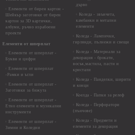
дърво
Елементи от бирен картон -
Коледа - звънчета,
Шейкър заготовки от бирен
камбанки и метални
картон за 3D картички,
елементи
албуми, ръчно израбоени
проекти
Коледа - Лампички,
гирлянди, пълнежи и свещи
Елементи от шперплат
Коледа - Материали за
Елементи от шперплат -
декорация - брокати,
Букви и цифри
восък,мастила, пасти и
Елементи от шперплат
кристали
-Рамки и ъгли
Коледа - Панделки, ширити
Елементи от шперплат -
и конци
Заготовки за бижута
Коелда - Папки за релеф
Елементи от шперплат -
Коледа - Перфоратори
Етно елементи и музикални
(пънчове)
инструменти
Коледа - Предмети и
Елементи от шперплат -
елементи за декорация
Зимни и Коледни