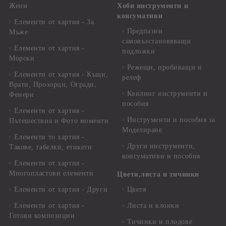
Жени
Хоби инструменти и
консумативи
Елементи от хартия - За
Предпазни
Мъже
самовъзстановяващи
Елементи от хартия -
подложки
Морски
Режещи, пробиващи и
Елементи от хартия - Къщи,
релеф
Врати, Прозорци, Огради,
Квилинг инструменти и
Фенери
пособия
Елементи от хартия -
Инструменти и пособия за
Пътешествия и Фото моменти
Моделиране
Елементи то хартия -
Други инструменти,
Такове, табелки, етикети
консумативи и пособия
Елементи от хартия -
Многопластови елементи
Цветя,листа и тичинки
Елементи от хартия - Други
Цветя
Елементи от хартия -
Листа и клонки
Готови композиции
Тичинки и плодове