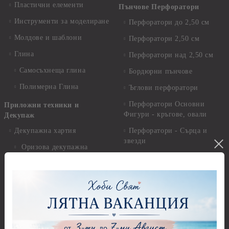
Пластични елементи
Пънчове Перфоратори
Инструменти за моделиране
Перфоратори до 2,50 см
Молдове и шаблони
Перфоратори 2,50 см
Глина
Перфоратори над 2,50 см
Самосъхнеща глина
Бордюрни пънчове
Полимерна Глина
Ъглови перфоратори
Перфоратори Основни
Приложни техники и
Фигури - кръгове, овали
Декупаж
Декупажна хартия
Перфоратори - Сърца и
звезди
Оризова декупажна
хартия А4 - Alchemy of Art -
Перфоратори - Цветя, листа
25-30 гр.
и клонки
Оризова декупажна хартия
Перфоратори - Детски
А4 - Itd. Collection - 25-30
Перфоратори - Животни
гр.
Перфоратори - Коледни и
Фина оризова декупажна
Зимни