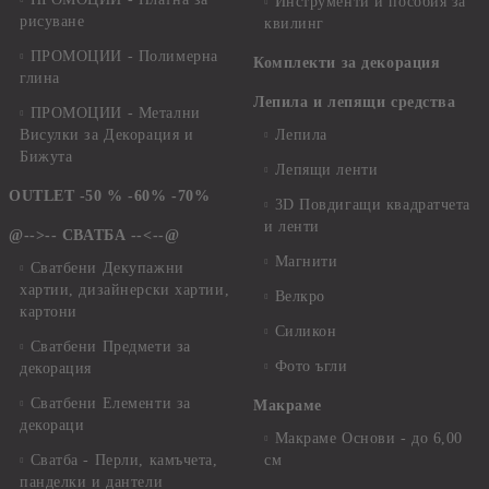
Инструменти и пособия за
рисуване
квилинг
ПРОМОЦИИ - Полимерна
Комплекти за декорация
глина
Лепила и лепящи средства
ПРОМОЦИИ - Метални
Висулки за Декорация и
Лепила
Бижута
Лепящи ленти
OUTLET -50 % -60% -70%
3D Повдигащи квадратчета
и ленти
@-->-- СВАТБА --<--@
Магнити
Сватбени Декупажни
хартии, дизайнерски хартии,
Велкро
картони
Силикон
Сватбени Предмети за
Фото ъгли
декорация
Сватбени Елементи за
Макраме
декораци
Макраме Основи - до 6,00
Сватба - Перли, камъчета,
см
панделки и дантели