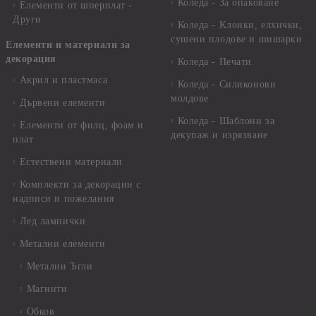
Коледа - За опаковане
Елементи от шперплат -
Други
Коледа - Kлонки, елхички,
сушени плодове и шишарки
Елементи и материали за
декорация
Коледа - Печати
Акрил и пластмаса
Коледа - Силиконови
молдове
Дървени елементи
Коледа - Шаблони за
Елементи от филц, фоам и
декупаж и изрязване
плат
Естествени материали
Комплекти за декорации с
надписи и пожелания
Лед лампички
Метални елементи
Метални Ъгли
Магнити
Обков