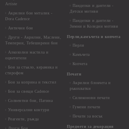
Artiste
Панделки и дантели -
Детски мотиви
Акрилни бои металик -
Dora Cadence
Панделки и дантели -
Зимни и Коледни мотиви
Антични бои
Перли,камъчета и копчета
Други - Акрилни, Маслени,
Темперни, Тебеширени бои
Перли
Алкохолни мастила и
Камъчета
оцветители
Копчета
Бои за стъкло, керамика и
стирофом
Печати
Бои за коприна и текстил
Акрилни блокчета и
ръкохватки
Бои за свещи Cadence
Силиконови печати
Солвентни бои, Патина
Гумени печати
Универсални контури
Печати за восък
Реагенти, ръжда
Предмети за декорация
Други Бои