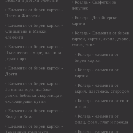
Бебшки и Детски елементи
Коелда - Салфетки за
декупаж
Елементи от бирен картон -
Цветя и Животни
Коледа - Дизайнерски
хартии
Елементи от бирен картон -
Стиймпънк и Мъжки
Коледа - Eлементи от бирен
елементи
картон, хартия, акрил, дърво,
глина, гипс
Елементи от бирен картон -
Пътешестия - море, планина
Коледа - елементи от
,транспорт
бирен картон
Елементи от бирен картон -
Коледа - елементи от
Други
хартия
Елементи от бирен картон -
Коледа - елементи от
За миниатюри, дълбоки
акрил, пластмаса, стирофом
рамки, бебешки съкровища и
Коледа - елементи от гипс
екслоадиращи кутии
и глина
Елементи от бирен картон -
Коледа - елементи от
Коледа и Зима
филц, фоам, плат и прежда
Елементи от бирен картон -
Коледа - елементи от
Тематични комплекти