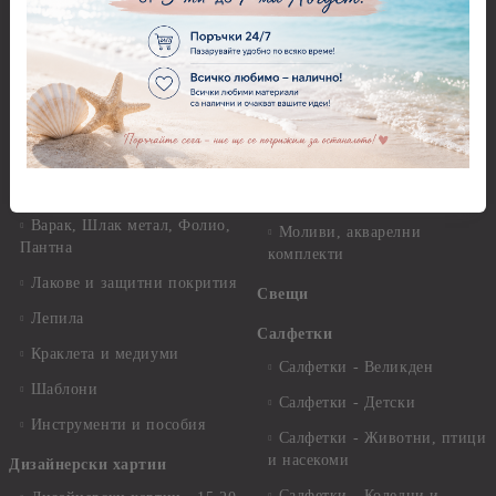
хартия Stamperia - 21 х
29.см. - 28гр.
Рисуване
Декупажна хартия - Други
Грунд и почистващи
разтвори
Антични пасти
Платна за рисуване
Вакс пасти
Стативи и поставки
Грунд, Основи, Релефни
пасти
Четки и инструменти
Варак, Шлак метал, Фолио,
Моливи, акварелни
Пантна
комплекти
Лакове и защитни покрития
Свещи
Лепила
Салфетки
Краклета и медиуми
Салфетки - Великден
Шаблони
Салфетки - Детски
Инструменти и пособия
Салфетки - Животни, птици
и насекоми
Дизайнерски хартии
Салфетки - Коледни и