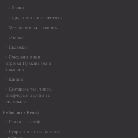
Халки
Други метални елементи
Механизми за часовник
Очички
Пълнежи
Плюшени мини
играчки,Пухкава тел и
Помпони
Щипки
Цветарска тел, тиксо,
пиафлора и хартии за
опаковане
Ембосинг / Релеф
Папки за релеф
Пудри и мастила за топъл
ембосинг