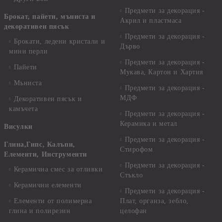
Предмети за декорация -
Брокат, пайети, мъниста и
Акрил и пластмаса
декоративен пясък
Предмети за декорация -
Брокати, ледени кристали и
Дърво
мини перли
Предмети за декорация -
Пайети
Мукава, Картон и Хартия
Мъниста
Предмети за декорация -
МДФ
Декоративен пясък и
камъчета
Предмети за декорация -
Керамика и метал
Висулки
Предмети за декорация -
Глина,Гипс, Калъпи,
Стирофом
Елементи, Инструменти
Предмети за декорация -
Керамична смес за отливки
Стъкло
Керамични елементи
Предмети за декорация -
Елементи от полимерна
Плат, органза, зебло,
глина и полирезин
целофан