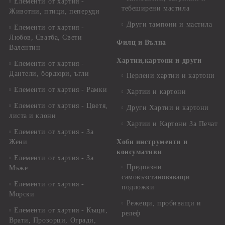
Елементи от хартия -
тебеширени мастила
Животни, птици, пеперуди
Други тампони и мастила
Елементи от хартия -
Любов, Сватба, Свети
Филц и Вълна
Валентин
Хартии,картони и други
Елементи от хартия -
Дантели, бордюри, ъгли
Перлени хартии и картони
Елементи от хартия - Рамки
Хартии и картони
Елементи от хартия - Цветя,
Други Хартии и картони
листа и клони
Хартии и Картони За Печат
Елементи от хартия - За
Жени
Хоби инструменти и
консумативи
Елементи от хартия - За
Предпазни
Мъже
самовъзстановяващи
Елементи от хартия -
подложки
Морски
Режещи, пробиващи и
Елементи от хартия - Къщи,
релеф
Врати, Прозорци, Огради,