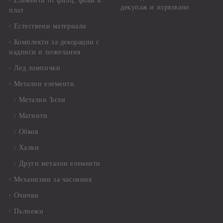
Елементи от филц, фоам и
декупаж и изрязване
плат
Естествени материали
Комплекти за декорации с
надписи и пожелания
Лед лампички
Метални елементи
Метални Ъгли
Магнити
Обков
Халки
Други метални елементи
Механизми за часовник
Очички
Пълнежи