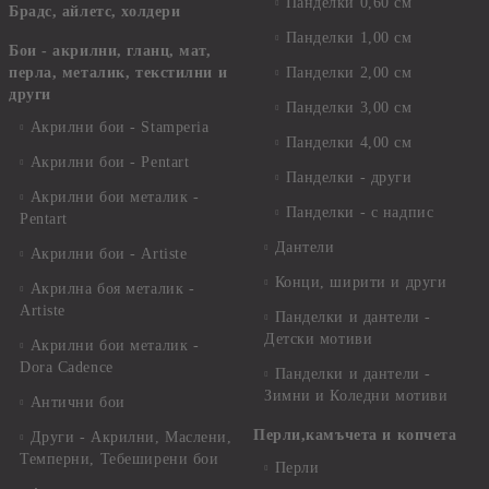
Панделки 0,60 см
Брадс, айлетс, холдери
Панделки 1,00 см
Бои - акрилни, гланц, мат,
перла, металик, текстилни и
Панделки 2,00 см
други
Панделки 3,00 см
Акрилни бои - Stamperia
Панделки 4,00 см
Акрилни бои - Pentart
Панделки - други
Акрилни бои металик -
Панделки - с надпис
Pentart
Дантели
Акрилни бои - Artiste
Конци, ширити и други
Акрилна боя металик -
Artiste
Панделки и дантели -
Детски мотиви
Акрилни бои металик -
Dora Cadence
Панделки и дантели -
Зимни и Коледни мотиви
Антични бои
Перли,камъчета и копчета
Други - Акрилни, Маслени,
Темперни, Тебеширени бои
Перли