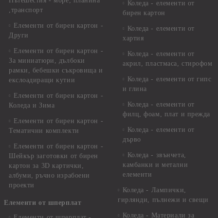
Пътешестия - море, планина
Коледа - елементи от
,транспорт
бирен картон
Елементи от бирен картон -
Коледа - елементи от
Други
хартия
Елементи от бирен картон -
Коледа - елементи от
За миниатюри, дълбоки
акрил, пластмаса, стирофом
рамки, бебешки съкровища и
Коледа - елементи от гипс
екслоадиращи кутии
и глина
Елементи от бирен картон -
Коледа - елементи от
Коледа и Зима
филц, фоам, плат и прежда
Елементи от бирен картон -
Коледа - елементи от
Тематични комплекти
дърво
Елементи от бирен картон -
Коледа - звънчета,
Шейкър заготовки от бирен
камбанки и метални
картон за 3D картички,
елементи
албуми, ръчно израбоени
проекти
Коледа - Лампички,
гирлянди, пълнежи и свещи
Елементи от шперплат
Коледа - Материали за
Елементи от шперплат -