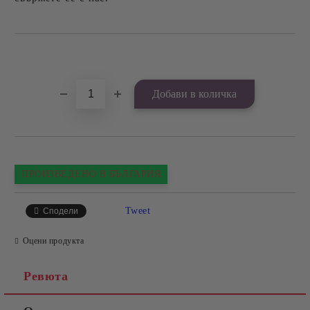
Добави в желани
ПРОИЗВЕДЕНО В БЪЛГАРИЯ
Tweet
Сподели
Оцени продукта
Ревюта