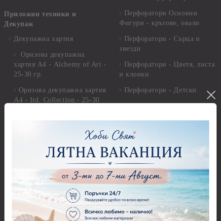
Перфоратори Основни
Приложни техники и
Фигури - кръгове, овали
Декупаж
Декупажна хартия
Перфоратори - Сърца и
звезди
Оризова декупажна
хартия А4 - Alchemy of Art -
Перфоратори - Цветя, листа
25-30 гр.
и клонки
Оризова декупажна хартия
Перфоратори - Детски
А4 - Itd. Collection - 25-30
Перфоратори - Животни
гр.
Перфоратори - Коледни и
Фина оризова декупажна
Зимни
хартия Stamperia - 21 х
29.см. - 28гр.
Рисуване
Декупажна хартия - Други
Грунд и почистващи
разтвори
Антични пасти
Платна за рисуване
Вакс пасти
Стативи и поставки
Грунд, Основи, Релефни
пасти