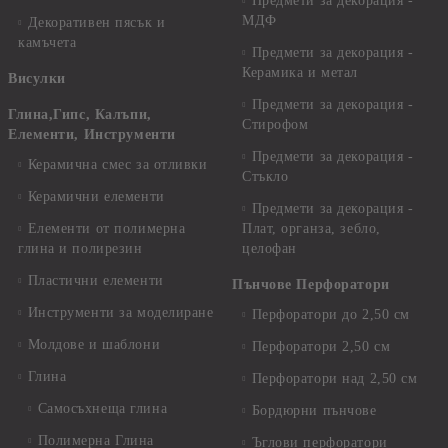
Предмети за декорация -
МДФ
Декоративен пясък и
камъчета
Предмети за декорация -
Керамика и метал
Висулки
Предмети за декорация -
Глина,Гипс, Калъпи,
Стирофом
Елементи, Инструменти
Предмети за декорация -
Керамична смес за отливки
Стъкло
Керамични елементи
Предмети за декорация -
Елементи от полимерна
Плат, органза, зебло,
глина и полирезин
целофан
Пластични елементи
Пънчове Перфоратори
Инструменти за моделиране
Перфоратори до 2,50 см
Молдове и шаблони
Перфоратори 2,50 см
Глина
Перфоратори над 2,50 см
Самосъхнеща глина
Бордюрни пънчове
Полимерна Глина
Ъглови перфоратори