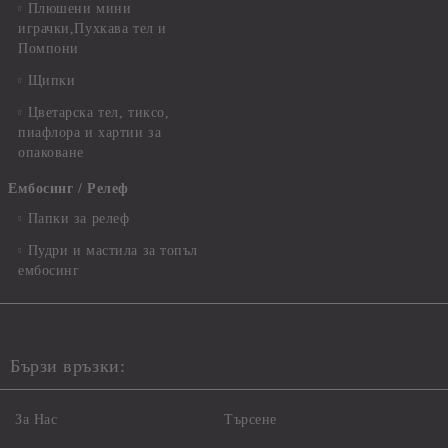
Плюшени мини
играчки,Пухкава тел и
Помпони
Щипки
Цветарска тел, тиксо,
пиафлора и хартии за
опаковане
Ембосинг / Релеф
Папки за релеф
Пудри и мастила за топъл
ембосинг
Бързи връзки:
За Нас
Търсене