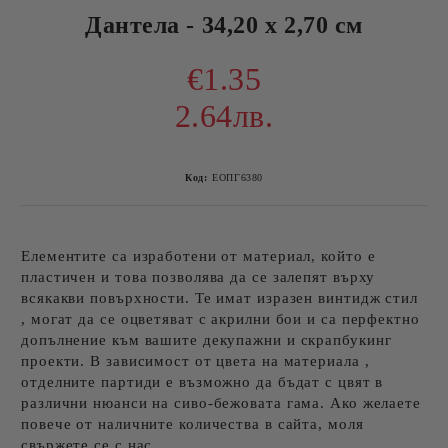
Дантела - 34,20 х 2,70 см
€1.35
2.64лв.
Код:
ЕОПГ6380
Елементите са изработени от материал, който е
пластичен и това позволява да се залепят върху
всякакви повърхности. Те имат изразен винтидж стил
, могат да се оцветяват с акрилни бои и са перфектно
допълнение към вашите декупажни и скрапбукинг
проекти. В зависимост от цвета на материала ,
отделните партиди е възможно да бъдат с цвят в
различни нюанси на сиво-бежовата гама. Ако желаете
повече от наличните количества в сайта, моля
свържете се с нас.