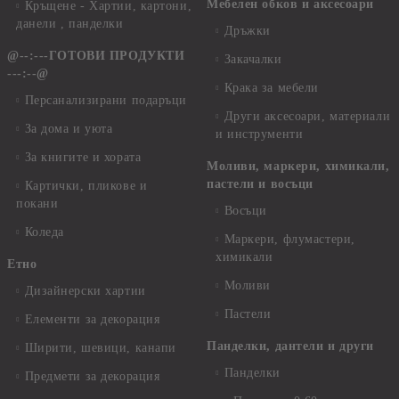
Мебелен обков и аксесоари
Кръщене - Хартии, картони,
данели , панделки
Дръжки
@--:---ГОТОВИ ПРОДУКТИ
Закачалки
---:--@
Крака за мебели
Персанализирани подаръци
Други аксесоари, материали
За дома и уюта
и инструменти
За книгите и хората
Моливи, маркери, химикали,
пастели и восъци
Картички, пликове и
покани
Восъци
Коледа
Маркери, флумастери,
химикали
Етно
Моливи
Дизайнерски хартии
Пастели
Елементи за декорация
Панделки, дантели и други
Ширити, шевици, канапи
Панделки
Предмети за декорация