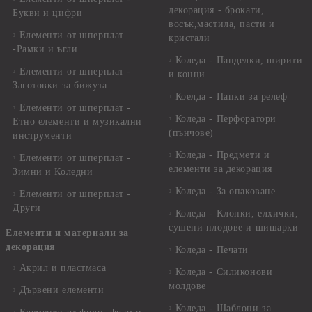
декорация - брокати,
Букви и цифри
восък,мастила, пасти и
Елементи от шперплат
кристали
-Рамки и ъгли
Коледа - Панделки, ширити
Елементи от шперплат -
и конци
Заготовки за бижута
Коелда - Папки за релеф
Елементи от шперплат -
Коледа - Перфоратори
Етно елементи и музикални
(пънчове)
инструменти
Коледа - Предмети и
Елементи от шперплат -
елементи за декорация
Зимни и Коледни
Коледа - За опаковане
Елементи от шперплат -
Други
Коледа - Kлонки, елхички,
сушени плодове и шишарки
Елементи и материали за
декорация
Коледа - Печати
Акрил и пластмаса
Коледа - Силиконови
молдове
Дървени елементи
Коледа - Шаблони за