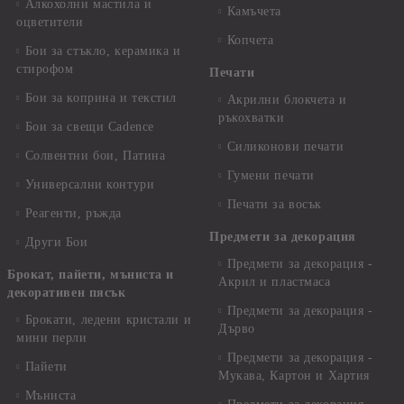
Алкохолни мастила и
Камъчета
оцветители
Копчета
Бои за стъкло, керамика и
стирофом
Печати
Бои за коприна и текстил
Акрилни блокчета и
ръкохватки
Бои за свещи Cadence
Силиконови печати
Солвентни бои, Патина
Гумени печати
Универсални контури
Печати за восък
Реагенти, ръжда
Предмети за декорация
Други Бои
Предмети за декорация -
Брокат, пайети, мъниста и
Акрил и пластмаса
декоративен пясък
Предмети за декорация -
Брокати, ледени кристали и
Дърво
мини перли
Предмети за декорация -
Пайети
Мукава, Картон и Хартия
Мъниста