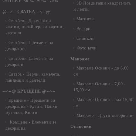
OUTLET -50 % -60% -70%
3D Повдигащи квадратчета
и ленти
@-->-- СВАТБА --<--@
Магнити
Сватбени Декупажни
хартии, дизайнерски хартии,
Велкро
картони
Силикон
Сватбени Предмети за
Фото ъгли
декорация
Сватбени Елементи за
Макраме
декораци
Макраме Основи - до 6,00
Сватба - Перли, камъчета,
см
панделки и дантели
Макраме Основи - 7,00 -
15,00 см
--<--@ КРЪЩЕНЕ @-->--
Макраме Основи - над 15,00
Кръщене - Предмети за
см
декорация - Кутии, Папки,
Бутилки, Книги
Макраме - Други материали
Кръщене - Елементи за
Опаковки
декорация