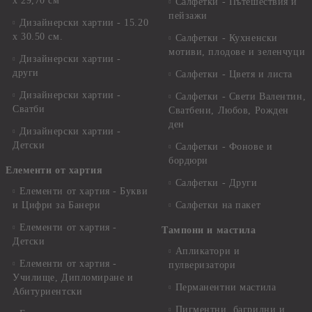
х 29,70 см
Салфетки - Пътешествия и
пейзажи
Дизайнерски хартии - 15.20
x 30.50 см.
Салфетки - Кухненски
мотиви, плодове и зеленчуци
Дизайнерски хартии -
други
Салфетки - Цветя и листа
Дизайнерски хартии -
Салфетки - Свети Валентин,
Сватби
Сватбени, Любов, Рожден
ден
Дизайнерски хартии -
Детски
Салфетки - Фонове и
бордюри
Елементи от хартия
Салфетки - Други
Елементи от хартия - Букви
и Цифри за Банери
Салфетки на пакет
Елементи от хартия -
Тампони и мастила
Детски
Апликатори и
Елементи от хартия -
пулверизатори
Училище, Дипломиране и
Перманентни мастила
Абитуриентски
Пигментни, багрилни и