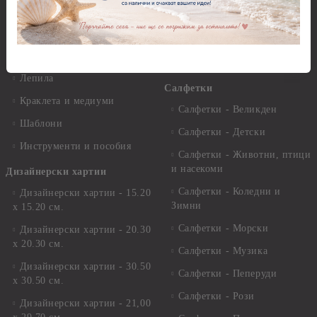
Четки и инструменти
Варак, Шлак метал, Фолио,
Моливи, акварелни
Пантна
комплекти
Лакове и защитни покрития
Свещи
Лепила
Салфетки
Краклета и медиуми
Салфетки - Великден
Шаблони
Салфетки - Детски
Инструменти и пособия
Салфетки - Животни, птици
и насекоми
Дизайнерски хартии
Салфетки - Коледни и
Дизайнерски хартии - 15.20
Зимни
х 15.20 см.
Салфетки - Морски
Дизайнерски хартии - 20.30
х 20.30 см.
Салфетки - Музика
Дизайнерски хартии - 30.50
Салфетки - Пеперуди
х 30.50 см.
Салфетки - Рози
Дизайнерски хартии - 21,00