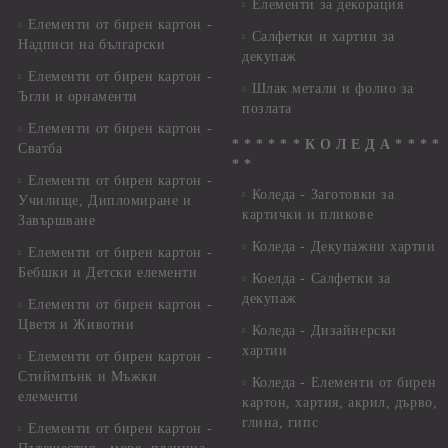
Елементи за декорация
Елементи от бирен картон -
Салфетки и хартии за
Надписи на български
декупаж
Елементи от бирен картон -
Шлак метали и фолио за
Ъгли и орнаменти
позлата
Елементи от бирен картон -
* * * * * * К О Л Е Д А * * * *
Сватба
* *
Елементи от бирен картон -
Коледа - Заготовки за
Училище, Дипломиране и
картички и пликове
Завършване
Коледа - Декупажни хартии
Елементи от бирен картон -
Бебшки и Детски елементи
Коелда - Салфетки за
декупаж
Елементи от бирен картон -
Цветя и Животни
Коледа - Дизайнерски
хартии
Елементи от бирен картон -
Стиймпънк и Мъжки
Коледа - Eлементи от бирен
елементи
картон, хартия, акрил, дърво,
глина, гипс
Елементи от бирен картон -