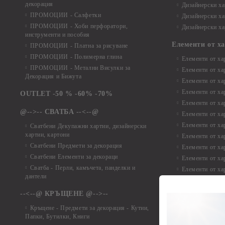
декорация
Дизайнерски ха
ПРОМОЦИИ - Салфетки
Дизайнерски ха
ПРОМОЦИИ - Хоби перфоратори,
Дизайнерски ха
инструменти и пособия
Елементи от х
ПРОМОЦИИ - Платна за рисуване
ПРОМОЦИИ - Полимерна глина
Елементи от ха
ПРОМОЦИИ - Метални Висулки за
Елементи от ха
Декорация и Бижута
Елементи от ха
Елементи от ха
OUTLET -50 % -60% -70%
Елементи от ха
@-->-- СВАТБА --<--@
Елементи от ха
Елементи от ха
Сватбени Декупажни хартии, дизайнерски
хартии, картони
Елементи от ха
Сватбени Предмети за декорация
Елементи от ха
Сватбени Елементи за декораци
Елементи от ха
Сватба - Перли, камъчета, панделки и
Елементи от ха
дантели
Елементи от ха
Елементи от ха
--<--@ КРЪЩЕНЕ @-->--
Елементи то хар
Кръщене - Предмети за декорация - Кутии,
Елементи от ха
Папки, Бутилки, Книги
Елементи от ха