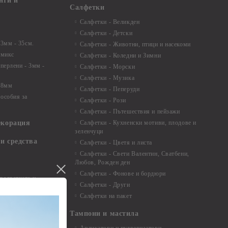
нти и
Салфетки
Салфетки - Великден
Салфетки - Детски
 3мм - 35см.
Салфетки - Животни, птици и насекоми
 микс
Салфетки - Коледни и Зимни
 перлени - 3мм -
Салфетки - Морски
Салфетки - Музика
 8мм
Салфетки - Пеперуди
особия за
Салфетки - Рози
Салфетки - Пътешествия и пейзажи
екорация
Салфетки - Кухненски мотиви, плодове и
зеленчуци
и средства
Салфетки - Цветя и листа
Салфетки - Свети Валентин, Сватбени,
Любов, Рожден ден
Салфетки - Фонове и бордюри
вадратчета и
Салфетки - Други
Салфетки на пакет
Тампони и мастила