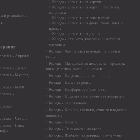
Коледа - елементи от хартия
Коледа - елементи от акрил, пластмаса,
стирофом
а и ръкохватки
Коледа - елементи от гипс и глина
ати
Коледа - елементи от филц, фоам, плат и
прежда
Коледа - елементи от дърво
Коледа - звънчета, камбанки и метални
елементи
корация
Коледа - Лампички, гирлянди, пълнежи и
орация - Акрил и
свещи
Коледа - Материали за декорация - брокати,
орация - Дърво
восък,мастила, пасти и кристали
орация - Мукава,
Коледа - Панделки, ширити и конци
Коелда - Папки за релеф
корация - МДФ
Коледа - Перфоратори (пънчове)
орация -
Коледа - Предмети и елементи за декорация
Коледа - За опаковане
орация -
Коледа - Kлонки, елхички, сушени плодове и
шишарки
орация - Стъкло
Коледа - Печати
орация - Плат,
Коледа - Силиконови молдове
елофан
Коледа - Шаблони за декупаж и изрязване