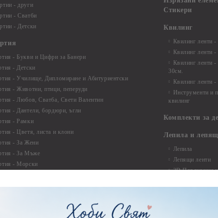
Изрязани елеме
ртии - други
Стикери
ртии - Сватби
ртии - Детски
Квилинг
Квилинг ленти -
артия
Квилинг ленти -
ртия - Букви и Цифри за Банери
Квилинг ленти -
ртия - Детски
30см.
ртия - Училище, Дипломиране и Абитуриентски
Квилинг ленти -
ртия - Животни, птици, пеперуди
Инструменти и п
ртия - Любов, Сватба, Свети Валентин
квилинг
ртия - Дантели, бордюри, ъгли
Комплекти за д
ртия - Рамки
ртия - Цветя, листа и клони
Лепила и лепящ
ртия - За Жени
Лепила
ртия - За Мъже
Лепящи ленти
ртия - Морски
3D Повдигащи к
ртия - Къщи, Врати, Прозорци, Огради, Фенери
ленти
ртия - Пътешествия и Фото моменти
Магнити
тия - Такове, табелки, етикети
Велкро
ртия - Многопластови елементи
Силикон
ртия - Други