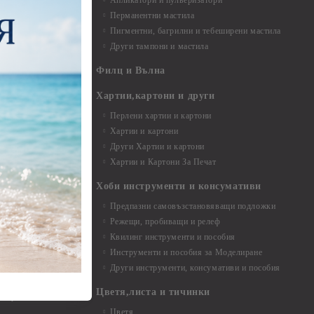
Апликатори и пулверизатори
Перманентни мастила
Пигментни, багрилни и тебеширени мастила
Други тампони и мастила
- до 6,00 см
- 7,00 - 15,00 см
Филц и Вълна
- над 15,00 см
и материали
Хартии,картони и други
Перлени хартии и картони
Хартии и картони
и аксесоари
Други Хартии и картони
Хартии и Картони За Печат
Хоби инструменти и консумативи
Предпазни самовъзстановяващи подложки
, материали и
Режещи, пробиващи и релеф
Квилинг инструменти и пособия
и, химикали,
Инструменти и пособия за Моделиране
ци
Други инструменти, консумативи и пособия
Цветя,листа и тичинки
стери, химикали
Цветя