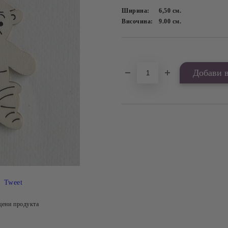
Ширина:
6,50
см.
Височина:
9.00
см.
Добави в желани
Tweet
цени продукта