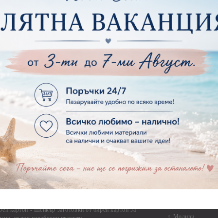
Фото ъгли
ртия - Готови композиции
Макраме
ртия - Микс елементи
ртия - Коледа и Зима
Макраме Основи 
Макраме Основи 
ирен картон
Макраме Основи 
рен картон - Декоративни рамки
Макраме - Друг
рен картон - Надписи на български
Опаковки
рен картон - Ъгли и орнаменти
рен картон - Сватба
Мебелен обков 
рен картон - Училище, Дипломиране и Завършване
Дръжки
рен картон - Бебшки и Детски елементи
Закачалки
рен картон - Цветя и Животни
Крака за мебели
рен картон - Стиймпънк и Мъжки елементи
Други аксесоари
рен картон - Пътешестия - море, планина ,транспорт
инструменти
рен картон - Други
рен картон - За миниатюри, дълбоки рамки, бебешки
Моливи, маркер
лоадиращи кутии
пастели и восъ
рен картон - Коледа и Зима
Восъци
рен картон - Тематични комплекти
Маркери, флума
рен картон - Шейкър заготовки от бирен картон за
Моливи