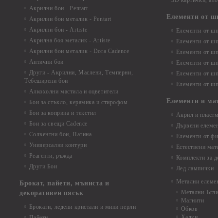
3D картички, ал
Акрилни бои - Pentart
Елементи от ш
Акрилни бои металик - Pentart
Акрилни бои - Artiste
Елементи от шп
Акрилна боя металик - Artiste
Елементи от шп
Акрилни бои металик - Dora Cadence
Елементи от шп
Антични бои
Елементи от шп
Други - Акрилни, Маслени, Темперни,
Елементи от шп
Тебеширени бои
Елементи от шп
Алкохолни мастила и оцветители
Елементи и ма
Бои за стъкло, керамика и стирофом
Бои за коприна и текстил
Акрил и пластм
Бои за свещи Cadence
Дървени елеме
Солвентни бои, Патина
Елементи от фи
Универсални контури
Естествени мат
Реагенти, ръжда
Комплекти за д
Други Бои
Лед лампички
Метални елеме
Брокат, пайети, мъниста и
Метални Ъгл
декоративен пясък
Магнити
Брокати, ледени кристали и мини перли
Обков
Халки
Пайети