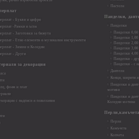
буми, ръчно израбоени проекти
Пастели
перплат
Панделки, дант
ерплат - Букви и цифри
Панделки
ерплат -Рамки и ъгли
Панделки 0,60
ерплат - Заготовки за бижута
Панделки 1,00
ерплат - Етно елементи и музикални инструменти
Панделки 2,00
ерплат - Зимни и Коледни
Панделки 3,00
Панделки 4,00
ерплат - Други
Панделки - др
Панделки - с н
териали за декорация
Дантели
аса
Конци, ширити и
нти
Панделки и дант
лц, фоам и плат
мотиви
ериали
Панделки и дант
екорации с надписи и пожелания
Коледни мотиви
Перли,камъчета
нти
Перли
и
Камъчета
Копчета