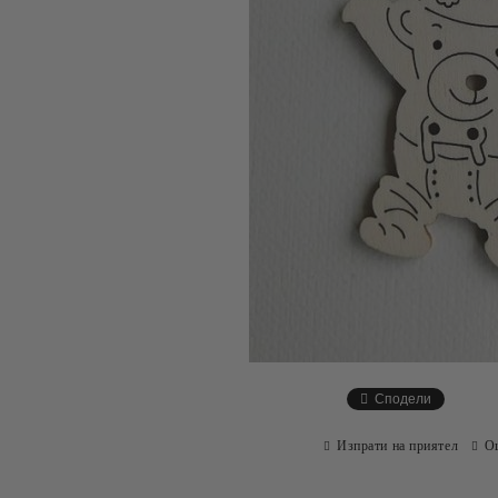
Сподели
Изпрати на приятел
О