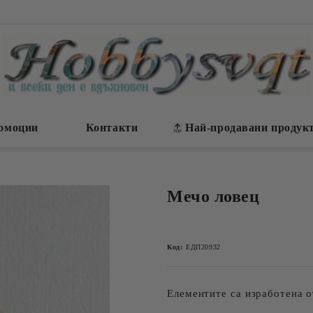
омоции
Контакти
Най-продавани продук
Мечо ловец
Код:
ЕДП20932
Елементите са изработена о