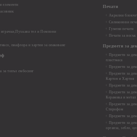
и елементи
Печати
часовник
Акрилни блокчет
Силиконови печ
Гумени печати
играчки,Пухкава тел и Помпони
Печати за восък
 тиксо, пиафлора и хартии за опаковане
Предмети за де
Предмети за дек
еф
пластмаса
Предмети за дек
а за топъл ембосинг
Предмети за дек
Картон и Хартия
Предмети за де
Предмети за дек
Керамика и метал
Предмети за дек
Стирофом
Предмети за дек
Предмети за дек
органза, зебло, ц