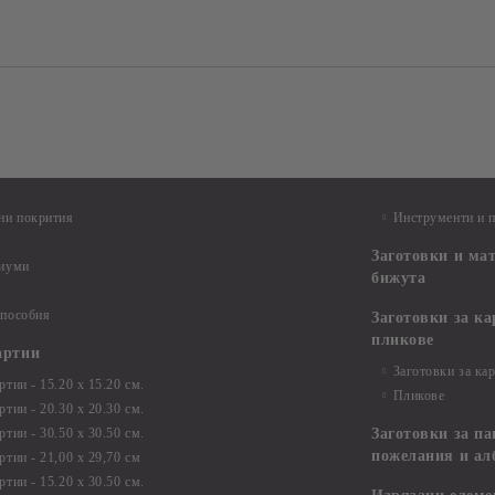
ни покрития
Инструменти и 
Заготовки и ма
диуми
бижута
 пособия
Заготовки за к
пликове
артии
Заготовки за ка
тии - 15.20 х 15.20 см.
Пликове
тии - 20.30 х 20.30 см.
тии - 30.50 х 30.50 см.
Заготовки за па
пожелания и ал
ртии - 21,00 х 29,70 см
тии - 15.20 x 30.50 см.