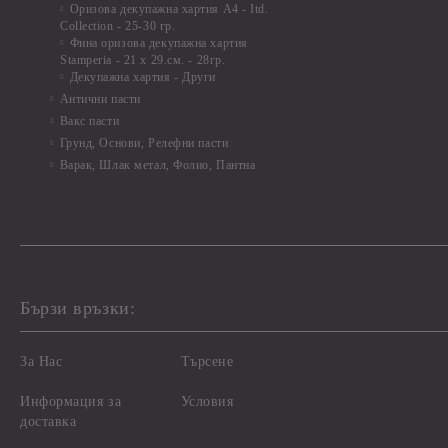
Оризова декупажна хартия А4 - Itd.
Collection - 25-30 гр.
Фина оризова декупажна хартия
Stamperia - 21 х 29.см. - 28гр.
Декупажна хартия - Други
Антични пасти
Вакс пасти
Грунд, Основи, Релефни пасти
Варак, Шлак метал, Фолио, Пантна
Бързи връзки:
За Нас
Търсене
Информация за
Условия
доставка