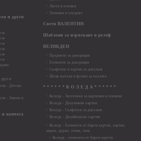
Листа и клонки
Тичинки и плодове
ели и други
Свети ВАЛЕНТИН
 см
Шаблони за изрязване и релеф
 см
 см
ВЕЛИКДЕН
 см
 см
Предмети за декорация
уги
Елементи за декорация
адпис
Салфетки и хартии за декупаж
Шлак метали и фолио за позлата
 други
ели - Детски
* * * * * * К О Л Е Д А * * * * * *
Коледа - Заготовки за картички и пликове
ели - Зимни и
Коледа - Декупажни хартии
Коелда - Салфетки за декупаж
 и копчета
Коледа - Дизайнерски хартии
Коледа - Eлементи от бирен картон, хартия,
акрил, дърво, глина, гипс
Коледа - елементи от бирен картон