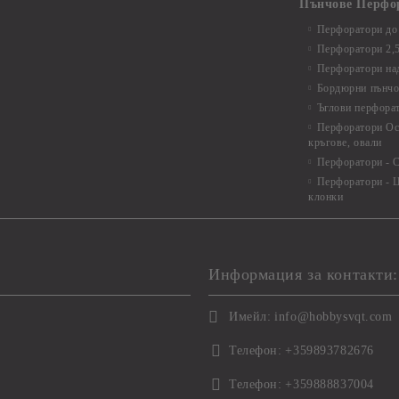
Пънчове Перфо
Перфоратори до 
Перфоратори 2,
Перфоратори над
Бордюрни пънчо
Ъглови перфора
Перфоратори Ос
кръгове, овали
Перфоратори - С
Перфоратори - Ц
клонки
Информация за контакти:
Имейл:
info@hobbysvqt.com
Телефон:
+359893782676
Телефон:
+359888837004