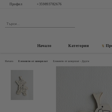
Профил
+359893782676
Начало
Категории
Пр
Начало
Елементи от шперплат
Елементи от шперплат - Други