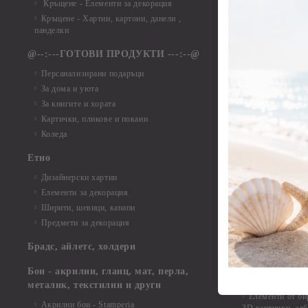
Кръщене - Елементи за декорация
Елементи от ха
Кръщене - Хартии, картони, данели ,
Елементи от ха
панделки
Елементи от ха
@--:---ГОТОВИ ПРОДУКТИ ---:--@
Елементи от б
Персанализирани подаръци
Елементи от би
За дома и уюта
Елементи от би
За книгите и хората
Елементи от би
Картички, пликове и покани
Елементи от би
Коледа
Елементи от би
Етно
Елементи от би
Дизайнерски хартии
Елементи от би
Елементи за декорация
Елементи от би
Ширити, шевици, канапи
Елементи от би
Предмети за декорация
Елементи от би
Елементи от би
Брадс, айлетс, холдери
съкровища и екс
Елементи от би
Бои - акрилни, гланц, мат, перла,
Елементи от би
металик, текстилни и други
Елементи от би
Акрилни бои - Stamperia