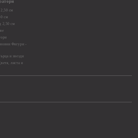
ратори
2,50 см
50 см
 2,50 см
ве
тори
новни Фигури -
ърца и звезди
ветя, листа и