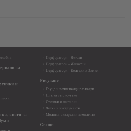
пособия
Перфоратори - Детски
Перфоратори - Животни
териали за
Перфоратори - Коледни и Зимни
Рисуване
артички и
Грунд и почистващи разтвори
Платна за рисуване
ртички
Стативи и поставки
Четки и инструменти
пки, книги за
Моливи, акварелни комплекти
буми
Свещи