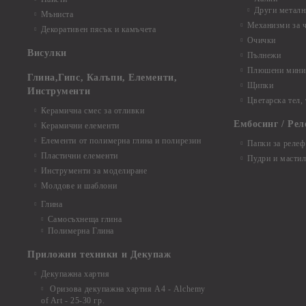
Други металн
Мъниста
Механизми за 
Декоративен пясък и камъчета
Очички
Висулки
Пълнежи
Плюшени мини 
Глина,Гипс, Калъпи, Елементи,
Щипки
Инструменти
Цветарска тел,
Керамична смес за отливки
Ембосинг / Рел
Керамични елементи
Елементи от полимерна глина и полирезин
Папки за релеф
Пластични елементи
Пудри и мастил
Инструменти за моделиране
Молдове и шаблони
Глина
Самосъхнеща глина
Полимерна Глина
Приложни техники и Декупаж
Декупажна хартия
Оризова декупажна хартия А4 - Alchemy
of Art - 25-30 гр.