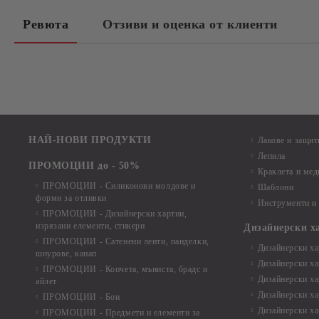
Ревюта
Отзиви и оценка от клиенти
НАЙ-НОВИ ПРОДУКТИ
Лакове и защит
Лепила
ПРОМОЦИИ до - 50%
Краклета и ме
ПРОМОЦИИ - Силиконови молдове и
Шаблони
форми за отливки
Инструменти и
ПРОМОЦИИ - Дизайнерски хартии,
изрязани елементи, стикери
Дизайнерски х
ПРОМОЦИИ - Сатенени ленти, панделки,
Дизайнерски хар
шнурове, канап
Дизайнерски хар
ПРОМОЦИИ - Копчета, мъниста, брадс и
Дизайнерски хар
айлет
Дизайнерски ха
ПРОМОЦИИ - Бои
Дизайнерски хар
ПРОМОЦИИ - Предмети и елементи за