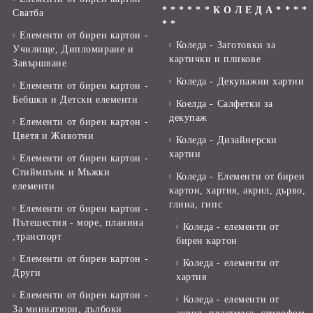
* * * * * * К О Л Е Д А * * * *
Сватба
* *
Елементи от бирен картон -
Коледа - Заготовки за
Училище, Дипломиране и
картички и пликове
Завършване
Коледа - Декупажни хартии
Елементи от бирен картон -
Бебшки и Детски елементи
Коелда - Салфетки за
декупаж
Елементи от бирен картон -
Цветя и Животни
Коледа - Дизайнерски
хартии
Елементи от бирен картон -
Стиймпънк и Мъжки
Коледа - Eлементи от бирен
елементи
картон, хартия, акрил, дърво,
глина, гипс
Елементи от бирен картон -
Пътешестия - море, планина
Коледа - елементи от
,транспорт
бирен картон
Елементи от бирен картон -
Коледа - елементи от
Други
хартия
Елементи от бирен картон -
Коледа - елементи от
За миниатюри, дълбоки