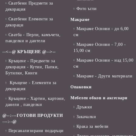
Сватбени Предмети за
Фото ъгли
декорация
Сватбени Елементи за
Макраме
декораци
Макраме Основи - до 6,00
Сватба - Перли, камъчета,
см
панделки и дантели
Макраме Основи - 7,00 -
15,00 см
--<--@ КРЪЩЕНЕ @-->--
Макраме Основи - над 15,00
Кръщене - Предмети за
см
декорация - Кутии, Папки,
Бутилки, Книги
Макраме - Други материали
Кръщене - Елементи за
Опаковки
декорация
Мебелен обков и аксесоари
Кръщене - Хартии, картони,
данели , панделки
Дръжки
@--:---ГОТОВИ ПРОДУКТИ
Закачалки
---:--@
Крака за мебели
Персанализирани подаръци