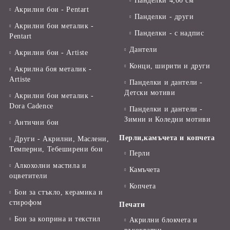
Панделки 4,00 см
Акрилни бои - Pentart
Панделки - други
Акрилни бои металик -
Панделки - с надпис
Pentart
Дантели
Акрилни бои - Artiste
Конци, ширити и други
Акрилна боя металик -
Artiste
Панделки и дантели -
Детски мотиви
Акрилни бои металик -
Dora Cadence
Панделки и дантели -
Зимни и Коледни мотиви
Антични бои
Перли,камъчета и копчета
Други - Акрилни, Маслени,
Темперни, Тебеширени бои
Перли
Алкохолни мастила и
Камъчета
оцветители
Копчета
Бои за стъкло, керамика и
стирофом
Печати
Бои за коприна и текстил
Акрилни блокчета и