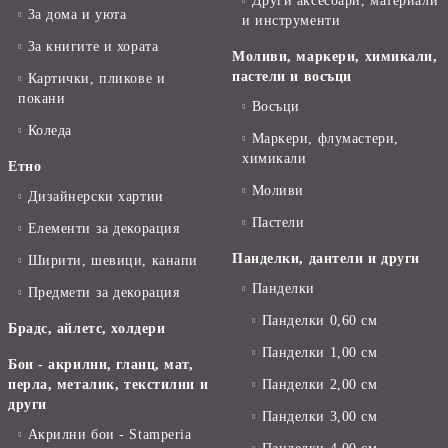
Други аксесоари, материали
За дома и уюта
и инструменти
За книгите и хората
Моливи, маркери, химикали,
пастели и восъци
Картички, пликове и
покани
Восъци
Коледа
Маркери, флумастери,
химикали
Етно
Моливи
Дизайнерски хартии
Пастели
Елементи за декорация
Панделки, дантели и други
Ширити, шевици, канапи
Панделки
Предмети за декорация
Панделки 0,60 см
Брадс, айлетс, холдери
Панделки 1,00 см
Бои - акрилни, гланц, мат,
перла, металик, текстилни и
Панделки 2,00 см
други
Панделки 3,00 см
Акрилни бои - Stamperia