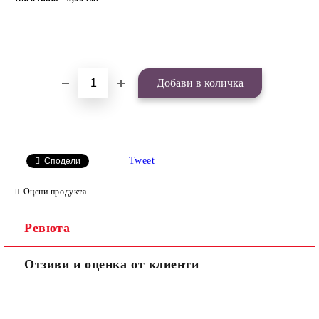
Добави в желани
Tweet
Сподели
Оцени продукта
Ревюта
Отзиви и оценка от клиенти