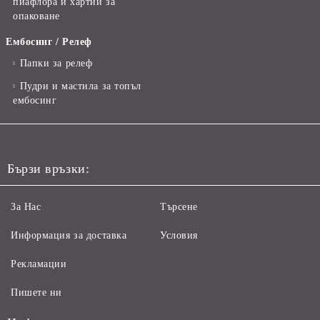
пиафлора и хартии за
опаковане
Ембосинг / Релеф
Папки за релеф
Пудри и мастила за топъл
ембосинг
Бързи връзки:
За Нас
Търсене
Информация за доставка
Условия
Рекламации
Пишете ни