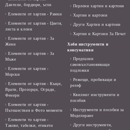
Дантели, бордюри, ъгли
Перлени хартии и картони
Елементи от хартия - Рамки
Хартии и картони
Елементи от хартия - Цветя,
Други Хартии и картони
листа и клони
Хартии и Картони За Печат
Елементи от хартия - За
Жени
Хоби инструменти и
консумативи
Елементи от хартия - За
Предпазни
Мъже
самовъзстановяващи
Елементи от хартия -
подложки
Морски
Режещи, пробиващи и
Елементи от хартия - Къщи,
релеф
Врати, Прозорци, Огради,
Квилинг инструменти и
Фенери
пособия
Елементи от хартия -
Инструменти и пособия за
Пътешествия и Фото моменти
Моделиране
Елементи то хартия -
Други инструменти,
Такове, табелки, етикети