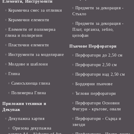
Елементи, Инструменти
Предмети за декорация -
Керамична смес за отливки
Стъкло
Керамични елементи
Предмети за декорация -
Елементи от полимерна
Плат, органза, зебло,
глина и полирезин
целофан
Пластични елементи
Пънчове Перфоратори
Инструменти за моделиране
Перфоратори до 2,50 см
Молдове и шаблони
Перфоратори 2,50 см
Глина
Перфоратори над 2,50 см
Самосъхнеща глина
Бордюрни пънчове
Полимерна Глина
Ъглови перфоратори
Перфоратори Основни
Приложни техники и
Фигури - кръгове, овали
Декупаж
Декупажна хартия
Перфоратори - Сърца и
звезди
Оризова декупажна