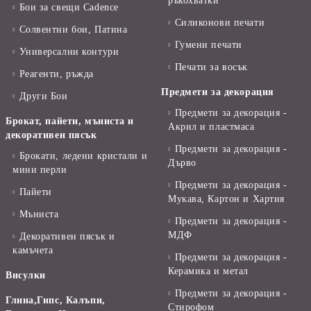
ръкохватки
Бои за свещи Cadence
Силиконови печати
Солвентни бои, Патина
Гумени печати
Универсални контури
Печати за восък
Реагенти, ръжда
Предмети за декорация
Други Бои
Предмети за декорация -
Брокат, пайети, мъниста и
Акрил и пластмаса
декоративен пясък
Предмети за декорация -
Брокати, ледени кристали и
Дърво
мини перли
Предмети за декорация -
Пайети
Мукава, Картон и Хартия
Мъниста
Предмети за декорация -
МДФ
Декоративен пясък и
камъчета
Предмети за декорация -
Керамика и метал
Висулки
Предмети за декорация -
Глина,Гипс, Калъпи,
Стирофом