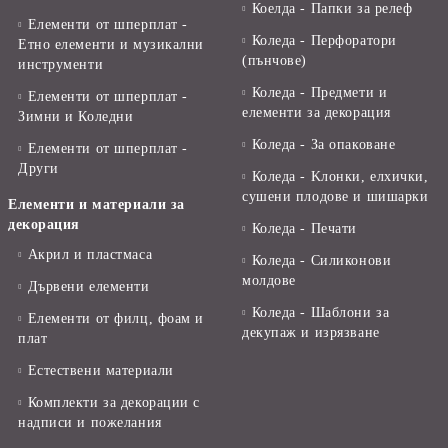
Коелда - Папки за релеф
Елементи от шперплат -
Коледа - Перфоратори
Етно елементи и музикални
(пънчове)
инструменти
Коледа - Предмети и
Елементи от шперплат -
елементи за декорация
Зимни и Коледни
Коледа - За опаковане
Елементи от шперплат -
Други
Коледа - Kлонки, елхички,
сушени плодове и шишарки
Елементи и материали за
декорация
Коледа - Печати
Акрил и пластмаса
Коледа - Силиконови
молдове
Дървени елементи
Коледа - Шаблони за
Елементи от филц, фоам и
декупаж и изрязване
плат
Естествени материали
Комплекти за декорации с
надписи и пожелания