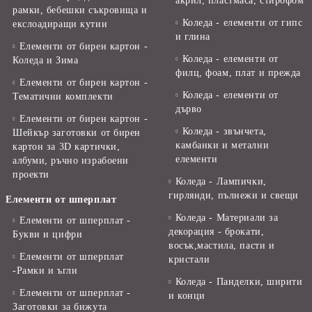
акрил, пластмаса, стирофом
рамки, бебешки съкровища и
Коледа - елементи от гипс
екслоадиращи кутии
и глина
Елементи от бирен картон -
Коледа - елементи от
Коледа и Зима
филц, фоам, плат и прежда
Елементи от бирен картон -
Коледа - елементи от
Тематични комплекти
дърво
Елементи от бирен картон -
Коледа - звънчета,
Шейкър заготовки от бирен
камбанки и метални
картон за 3D картички,
елементи
албуми, ръчно израбоени
проекти
Коледа - Лампички,
гирлянди, пълнежи и свещи
Елементи от шперплат
Коледа - Материали за
Елементи от шперплат -
декорация - брокати,
Букви и цифри
восък,мастила, пасти и
Елементи от шперплат
кристали
-Рамки и ъгли
Коледа - Панделки, ширити
Елементи от шперплат -
и конци
Заготовки за бижута