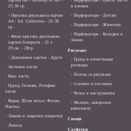
хартия А4 - Alchemy of Art -
Перфоратори - Цветя, листа
25-30 гр.
и клонки
Оризова декупажна хартия
Перфоратори - Детски
А4 - Itd. Collection - 25-30
Перфоратори - Животни
гр.
Перфоратори - Коледни и
Фина оризова декупажна
Зимни
хартия Stamperia - 21 х
29.см. - 28гр.
Рисуване
Декупажна хартия - Други
Грунд и почистващи
разтвори
Антични пасти
Платна за рисуване
Вакс пасти
Стативи и поставки
Грунд, Основи, Релефни
пасти
Четки и инструменти
Варак, Шлак метал, Фолио,
Моливи, акварелни
Пантна
комплекти
Лакове и защитни покрития
Свещи
Лепила
Салфетки