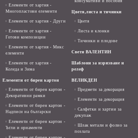
консумативи и пособия
Елементи от хартия -
Многопластови елементи
Цветя,листа и тичинки
Елементи от хартия - Други
Цветя
Елементи от хартия -
Листа и клонки
Готови композиции
Тичинки и плодове
Елементи от хартия - Микс
Свети ВАЛЕНТИН
елементи
Елементи от хартия -
Шаблони за изрязване и
Коледа и Зима
релеф
Елементи от бирен картон
ВЕЛИКДЕН
Елементи от бирен картон -
Предмети за декорация
Декоративни рамки
Елементи за декорация
Елементи от бирен картон -
Салфетки и хартии за
Надписи на български
декупаж
Елементи от бирен картон -
Шлак метали и фолио за
Ъгли и орнаменти
позлата
Елементи от бирен картон -