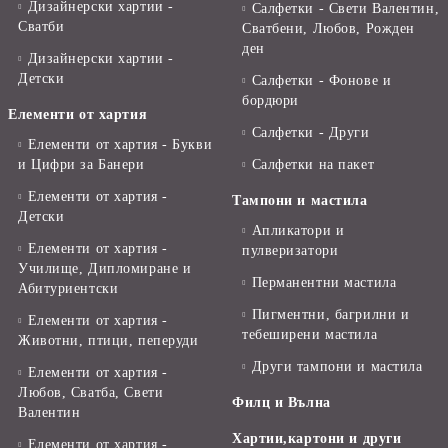
Дизайнерски хартии -
Салфетки - Свети Валентин,
Сватби
Сватбени, Любов, Рожден
ден
Дизайнерски хартии -
Детски
Салфетки - Фонове и
бордюри
Елементи от хартия
Салфетки - Други
Елементи от хартия - Букви
и Цифри за Банери
Салфетки на пакет
Елементи от хартия -
Тампони и мастила
Детски
Апликатори и
Елементи от хартия -
пулверизатори
Училище, Дипломиране и
Перманентни мастила
Абитуриентски
Пигментни, багрилни и
Елементи от хартия -
тебеширени мастила
Животни, птици, пеперуди
Други тампони и мастила
Елементи от хартия -
Любов, Сватба, Свети
Филц и Вълна
Валентин
Хартии,картони и други
Елементи от хартия -