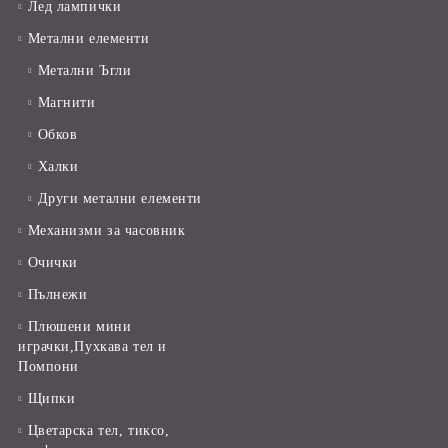
Лед лампички
Метални елементи
Метални Ъгли
Магнити
Обков
Халки
Други метални елементи
Механизми за часовник
Очички
Пълнежи
Плюшени мини
играчки,Пухкава тел и
Помпони
Щипки
Цветарска тел, тиксо,