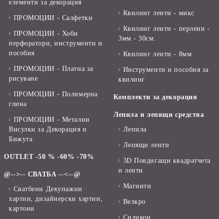
елементи за декорация
Квилинг ленти - микс
ПРОМОЦИИ - Салфетки
Квилинг ленти - перлени -
ПРОМОЦИИ - Хоби
3мм - 30см.
перфоратори, инструменти и
пособия
Квилинг ленти - 8мм
ПРОМОЦИИ - Платна за
Инструменти и пособия за
рисуване
квилинг
ПРОМОЦИИ - Полимерна
Комплекти за декорация
глина
Лепила и лепящи средства
ПРОМОЦИИ - Метални
Висулки за Декорация и
Лепила
Бижута
Лепящи ленти
OUTLET -50 % -60% -70%
3D Повдигащи квадратчета
и ленти
@-->-- СВАТБА --<--@
Магнити
Сватбени Декупажни
хартии, дизайнерски хартии,
Велкро
картони
Силикон