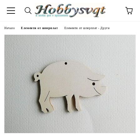
Начало
Елементи от шперплат
Елементи от шперплат - Други