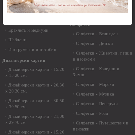
Пантна
комплекти
Лакове и защитни покрития
Свещи
Лепила
Салфетки
Краклета и медиуми
Салфетки - Великден
Шаблони
Салфетки - Детски
Инструменти и пособия
Салфетки - Животни, птици
и насекоми
Дизайнерски хартии
Салфетки - Коледни и
Дизайнерски хартии - 15.20
Зимни
х 15.20 см.
Салфетки - Морски
Дизайнерски хартии - 20.30
х 20.30 см.
Салфетки - Музика
Дизайнерски хартии - 30.50
Салфетки - Пеперуди
х 30.50 см.
Салфетки - Рози
Дизайнерски хартии - 21,00
х 29,70 см
Салфетки - Пътешествия и
пейзажи
Дизайнерски хартии - 15.20