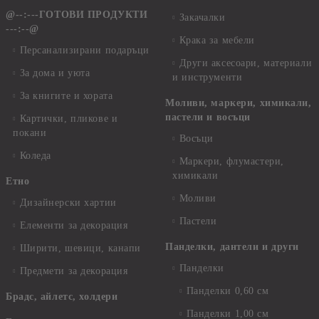
@--:---ГОТОВИ ПРОДУКТИ
Закачалки
---:--@
Крака за мебели
Персанализирани подаръци
Други аксесоари, материали
За дома и уюта
и инструменти
За книгите и хората
Моливи, маркери, химикали,
пастели и восъци
Картички, пликове и
покани
Восъци
Коледа
Маркери, флумастери,
химикали
Етно
Моливи
Дизайнерски хартии
Пастели
Елементи за декорация
Панделки, дантели и други
Ширити, шевици, канапи
Панделки
Предмети за декорация
Панделки 0,60 см
Брадс, айлетс, холдери
Панделки 1,00 см