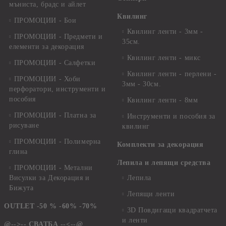
мъниста, брадс и айлет
Квилинг
ПРОМОЦИИ - Бои
Квилинг ленти - 3мм -
ПРОМОЦИИ - Предмети и
35см.
елементи за декорация
Квилинг ленти - микс
ПРОМОЦИИ - Салфетки
Квилинг ленти - перлени -
ПРОМОЦИИ - Хоби
3мм - 30см.
перфоратори, инструменти и
пособия
Квилинг ленти - 8мм
ПРОМОЦИИ - Платна за
Инструменти и пособия за
рисуване
квилинг
ПРОМОЦИИ - Полимерна
Комплекти за декорация
глина
Лепила и лепящи средства
ПРОМОЦИИ - Метални
Висулки за Декорация и
Лепила
Бижута
Лепящи ленти
OUTLET -50 % -60% -70%
3D Повдигащи квадратчета
и ленти
@-->-- СВАТБА --<--@