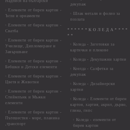
Надписи на български
декупаж
Елементи от бирен картон -
Шлак метали и фолио за
Ъгли и орнаменти
позлата
Елементи от бирен картон -
* * * * * * К О Л Е Д А * * * *
Сватба
* *
Елементи от бирен картон -
Коледа - Заготовки за
Училище, Дипломиране и
картички и пликове
Завършване
Коледа - Декупажни хартии
Елементи от бирен картон -
Бебшки и Детски елементи
Коелда - Салфетки за
декупаж
Елементи от бирен картон -
Цветя и Животни
Коледа - Дизайнерски
хартии
Елементи от бирен картон -
Стиймпънк и Мъжки
Коледа - Eлементи от бирен
елементи
картон, хартия, акрил, дърво,
глина, гипс
Елементи от бирен картон -
Пътешестия - море, планина
Коледа - елементи от
,транспорт
бирен картон