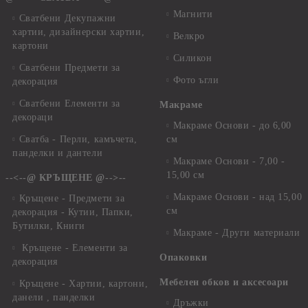
Магнити
Сватбени Декупажни
хартии, дизайнерски хартии,
Велкро
картони
Силикон
Сватбени Предмети за
Фото ъгли
декорация
Сватбени Елементи за
Макраме
декораци
Макраме Основи - до 6,00
Сватба - Перли, камъчета,
см
панделки и дантели
Макраме Основи - 7,00 -
15,00 см
--<--@ КРЪЩЕНЕ @-->--
Макраме Основи - над 15,00
Кръщене - Предмети за
см
декорация - Кутии, Папки,
Бутилки, Книги
Макраме - Други материали
Кръщене - Елементи за
Опаковки
декорация
Мебелен обков и аксесоари
Кръщене - Хартии, картони,
данели , панделки
Дръжки