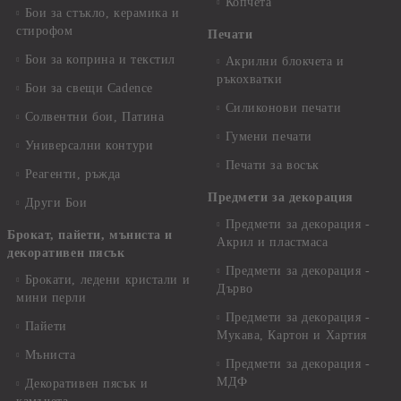
Копчета
Бои за стъкло, керамика и
стирофом
Печати
Бои за коприна и текстил
Акрилни блокчета и
ръкохватки
Бои за свещи Cadence
Силиконови печати
Солвентни бои, Патина
Гумени печати
Универсални контури
Печати за восък
Реагенти, ръжда
Предмети за декорация
Други Бои
Предмети за декорация -
Брокат, пайети, мъниста и
Акрил и пластмаса
декоративен пясък
Предмети за декорация -
Брокати, ледени кристали и
Дърво
мини перли
Предмети за декорация -
Пайети
Мукава, Картон и Хартия
Мъниста
Предмети за декорация -
МДФ
Декоративен пясък и