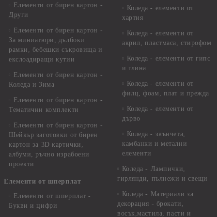
Елементи от бирен картон -
Коледа - елементи от
Други
хартия
Елементи от бирен картон -
Коледа - елементи от
За миниатюри, дълбоки
акрил, пластмаса, стирофом
рамки, бебешки съкровища и
Коледа - елементи от гипс
екслоадиращи кутии
и глина
Елементи от бирен картон -
Коледа - елементи от
Коледа и Зима
филц, фоам, плат и прежда
Елементи от бирен картон -
Коледа - елементи от
Тематични комплекти
дърво
Елементи от бирен картон -
Коледа - звънчета,
Шейкър заготовки от бирен
камбанки и метални
картон за 3D картички,
елементи
албуми, ръчно израбоени
проекти
Коледа - Лампички,
гирлянди, пълнежи и свещи
Елементи от шперплат
Коледа - Материали за
Елементи от шперплат -
декорация - брокати,
Букви и цифри
восък,мастила, пасти и