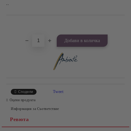
..
Добави в желани
Tweet
Сподели
Оцени продукта
Информация за Съответствие
Ревюта