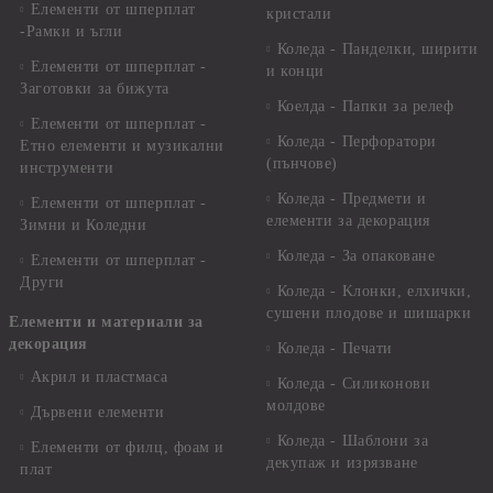
Елементи от шперплат
кристали
-Рамки и ъгли
Коледа - Панделки, ширити
Елементи от шперплат -
и конци
Заготовки за бижута
Коелда - Папки за релеф
Елементи от шперплат -
Коледа - Перфоратори
Етно елементи и музикални
(пънчове)
инструменти
Коледа - Предмети и
Елементи от шперплат -
елементи за декорация
Зимни и Коледни
Коледа - За опаковане
Елементи от шперплат -
Други
Коледа - Kлонки, елхички,
сушени плодове и шишарки
Елементи и материали за
декорация
Коледа - Печати
Акрил и пластмаса
Коледа - Силиконови
молдове
Дървени елементи
Коледа - Шаблони за
Елементи от филц, фоам и
декупаж и изрязване
плат