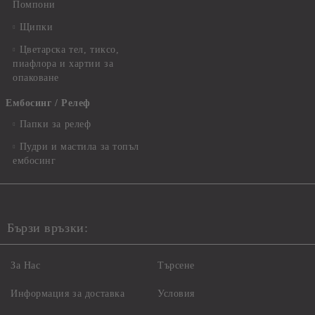
Помпони
Щипки
Цветарска тел, тиксо,
пиафлора и хартии за
опаковане
Ембосинг / Релеф
Папки за релеф
Пудри и мастила за топъл
ембосинг
Бързи връзки:
За Нас
Търсене
Информация за доставка
Условия