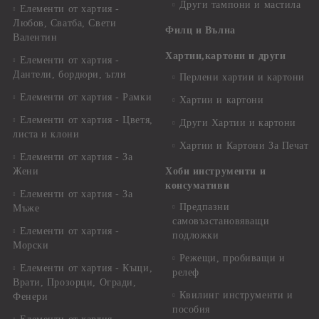
Други тампони и мастила
Елементи от хартия -
Любов, Сватба, Свети
Филц и Вълна
Валентин
Хартии,картони и други
Елементи от хартия -
Дантели, бордюри, ъгли
Перлени хартии и картони
Елементи от хартия - Рамки
Хартии и картони
Елементи от хартия - Цветя,
Други Хартии и картони
листа и клони
Хартии и Картони За Печат
Елементи от хартия - За
Жени
Хоби инструменти и
консумативи
Елементи от хартия - За
Предпазни
Мъже
самовъзстановяващи
Елементи от хартия -
подложки
Морски
Режещи, пробиващи и
Елементи от хартия - Къщи,
релеф
Врати, Прозорци, Огради,
Квилинг инструменти и
Фенери
пособия