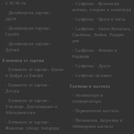
x 30.50 см.
Салфетки - Кухненски
мотиви, плодове и зеленчуци
Дизайнерски хартии -
други
Салфетки - Цветя и листа
Дизайнерски хартии -
Салфетки - Свети Валентин,
Сватби
Сватбени, Любов, Рожден
ден
Дизайнерски хартии -
Детски
Салфетки - Фонове и
бордюри
Елементи от хартия
Салфетки - Други
Елементи от хартия - Букви
и Цифри за Банери
Салфетки на пакет
Елементи от хартия -
Тампони и мастила
Детски
Апликатори и
Елементи от хартия -
пулверизатори
Училище, Дипломиране и
Перманентни мастила
Абитуриентски
Пигментни, багрилни и
Елементи от хартия -
тебеширени мастила
Животни, птици, пеперуди