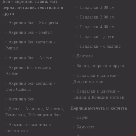
Бои - акрилни, гланц, мат,
перла, металик, текстилни и
Панделки 2,00 см
други
Панделки 3,00 см
Акрилни бои - Stamperia
Панделки 4,00 см
Акрилни бои - Pentart
Панделки - други
Акрилни бои металик -
Панделки - с надпис
Pentart
Дантели
Акрилни бои - Artiste
Конци, ширити и други
Акрилна боя металик -
Artiste
Панделки и дантели -
Детски мотиви
Акрилни бои металик -
Dora Cadence
Панделки и дантели -
Зимни и Коледни мотиви
Антични бои
Перли,камъчета и копчета
Други - Акрилни, Маслени,
Темперни, Тебеширени бои
Перли
Алкохолни мастила и
Камъчета
оцветители