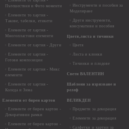
Елементи от хартия -
Инструменти и пособия за
Пътешествия и Фото моменти
Моделиране
Елементи то хартия -
Други инструменти,
Такове, табелки, етикети
консумативи и пособия
Елементи от хартия -
Многопластови елементи
Цветя,листа и тичинки
Елементи от хартия - Други
Цветя
Елементи от хартия -
Листа и клонки
Готови композиции
Тичинки и плодове
Елементи от хартия - Микс
Свети ВАЛЕНТИН
елементи
Елементи от хартия -
Шаблони за изрязване и
Коледа и Зима
релеф
Елементи от бирен картон
ВЕЛИКДЕН
Елементи от бирен картон -
Предмети за декорация
Декоративни рамки
Елементи за декорация
Елементи от бирен картон -
Салфетки и хартии за