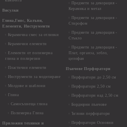
камъчета
Предмети за декорация -
Керамика и метал
Висулки
Предмети за декорация -
Глина,Гипс, Калъпи,
Стирофом
Елементи, Инструменти
Предмети за декорация -
Керамична смес за отливки
Стъкло
Керамични елементи
Предмети за декорация -
Елементи от полимерна
Плат, органза, зебло,
глина и полирезин
целофан
Пластични елементи
Пънчове Перфоратори
Инструменти за моделиране
Перфоратори до 2,50 см
Молдове и шаблони
Перфоратори 2,50 см
Глина
Перфоратори над 2,50 см
Самосъхнеща глина
Бордюрни пънчове
Полимерна Глина
Ъглови перфоратори
Перфоратори Основни
Приложни техники и