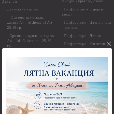
Фигури - кръгове, овали
Декупаж
Декупажна хартия
Перфоратори - Сърца и
звезди
Оризова декупажна
хартия А4 - Alchemy of Art -
Перфоратори - Цветя, листа
25-30 гр.
и клонки
Оризова декупажна хартия
Перфоратори - Детски
А4 - Itd. Collection - 25-30
Перфоратори - Животни
гр.
Перфоратори - Коледни и
Фина оризова декупажна
Зимни
хартия Stamperia - 21 х
29.см. - 28гр.
Рисуване
Декупажна хартия - Други
Грунд и почистващи
разтвори
Антични пасти
Платна за рисуване
Вакс пасти
Стативи и поставки
Грунд, Основи, Релефни
пасти
Четки и инструменти
Варак, Шлак метал, Фолио,
Моливи, акварелни