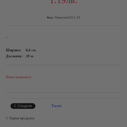
1.19лв.
Код:
Панделки10213_20
..
Ширина:
0,6
см.
Дължина:
20
м.
Добави в желани
Няма наличност
Tweet
Сподели
Оцени продукта