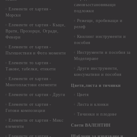
самовъзстановяващи
Елементи от хартия -
подложки
Морски
Режещи, пробиващи и
Елементи от хартия - Къщи,
релеф
Врати, Прозорци, Огради,
Квилинг инструменти и
Фенери
пособия
Елементи от хартия -
Инструменти и пособия за
Пътешествия и Фото моменти
Моделиране
Елементи то хартия -
Други инструменти,
Такове, табелки, етикети
консумативи и пособия
Елементи от хартия -
Многопластови елементи
Цветя,листа и тичинки
Елементи от хартия - Други
Цветя
Елементи от хартия -
Листа и клонки
Готови композиции
Тичинки и плодове
Елементи от хартия - Микс
Свети ВАЛЕНТИН
елементи
Елементи от хартия -
Шаблони за изрязване и