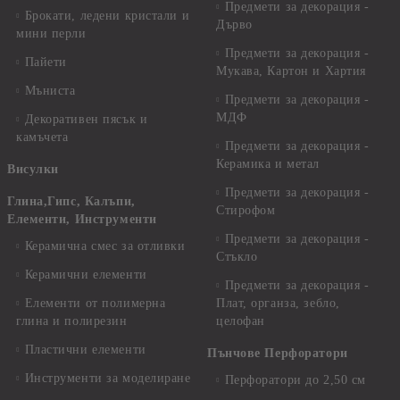
Предмети за декорация -
Брокати, ледени кристали и
Дърво
мини перли
Предмети за декорация -
Пайети
Мукава, Картон и Хартия
Мъниста
Предмети за декорация -
МДФ
Декоративен пясък и
камъчета
Предмети за декорация -
Керамика и метал
Висулки
Предмети за декорация -
Глина,Гипс, Калъпи,
Стирофом
Елементи, Инструменти
Предмети за декорация -
Керамична смес за отливки
Стъкло
Керамични елементи
Предмети за декорация -
Елементи от полимерна
Плат, органза, зебло,
глина и полирезин
целофан
Пластични елементи
Пънчове Перфоратори
Инструменти за моделиране
Перфоратори до 2,50 см