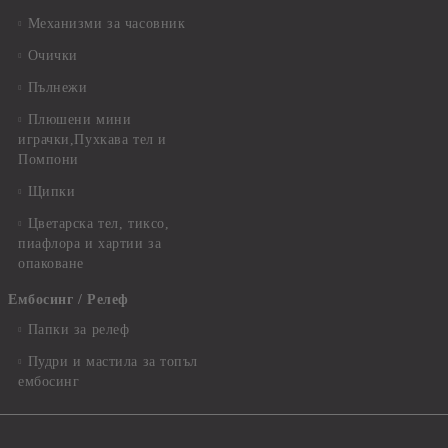
Механизми за часовник
Очички
Пълнежи
Плюшени мини
играчки,Пухкава тел и
Помпони
Щипки
Цветарска тел, тиксо,
пиафлора и хартии за
опаковане
Ембосинг / Релеф
Папки за релеф
Пудри и мастила за топъл
ембосинг