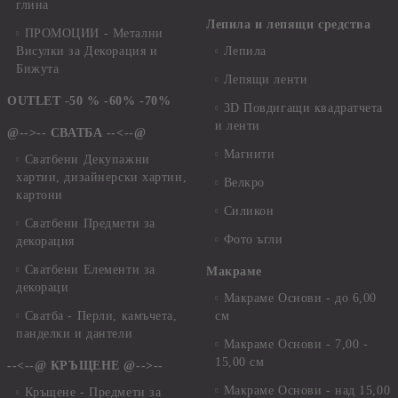
глина
Лепила и лепящи средства
ПРОМОЦИИ - Метални
Висулки за Декорация и
Лепила
Бижута
Лепящи ленти
OUTLET -50 % -60% -70%
3D Повдигащи квадратчета
и ленти
@-->-- СВАТБА --<--@
Магнити
Сватбени Декупажни
хартии, дизайнерски хартии,
Велкро
картони
Силикон
Сватбени Предмети за
Фото ъгли
декорация
Сватбени Елементи за
Макраме
декораци
Макраме Основи - до 6,00
Сватба - Перли, камъчета,
см
панделки и дантели
Макраме Основи - 7,00 -
15,00 см
--<--@ КРЪЩЕНЕ @-->--
Макраме Основи - над 15,00
Кръщене - Предмети за