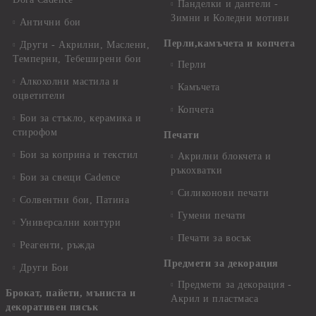
Панделки и дантели -
Зимни и Коледни мотиви
Антични бои
Перли,камъчета и копчета
Други - Акрилни, Маслени,
Темперни, Тебеширени бои
Перли
Алкохолни мастила и
Камъчета
оцветители
Копчета
Бои за стъкло, керамика и
стирофом
Печати
Бои за коприна и текстил
Акрилни блокчета и
ръкохватки
Бои за свещи Cadence
Силиконови печати
Солвентни бои, Патина
Гумени печати
Универсални контури
Печати за восък
Реагенти, ръжда
Предмети за декорация
Други Бои
Предмети за декорация -
Брокат, пайети, мъниста и
Акрил и пластмаса
декоративен пясък