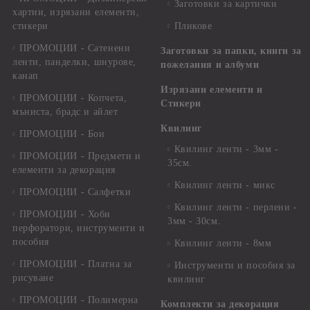
Заготовки за картички
хартии, изрязани елементи,
стикери
Пликове
ПРОМОЦИИ - Сатенени
Заготовки за папки, книги за
ленти, панделки, шнурове,
пожелания и албуми
канап
Изрязани елементи и
ПРОМОЦИИ - Копчета,
Стикери
мъниста, брадс и айлет
Квилинг
ПРОМОЦИИ - Бои
Квилинг ленти - 3мм -
ПРОМОЦИИ - Предмети и
35см.
елементи за декорация
Квилинг ленти - микс
ПРОМОЦИИ - Салфетки
Квилинг ленти - перлени -
ПРОМОЦИИ - Хоби
3мм - 30см.
перфоратори, инструменти и
пособия
Квилинг ленти - 8мм
ПРОМОЦИИ - Платна за
Инструменти и пособия за
рисуване
квилинг
ПРОМОЦИИ - Полимерна
Комплекти за декорация