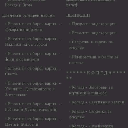
Коледа и Зима
релеф
Елементи от бирен картон
ВЕЛИКДЕН
Елементи от бирен картон -
Предмети за декорация
Декоративни рамки
Елементи за декорация
Елементи от бирен картон -
Салфетки и хартии за
Надписи на български
декупаж
Елементи от бирен картон -
Шлак метали и фолио за
Ъгли и орнаменти
позлата
Елементи от бирен картон -
* * * * * * К О Л Е Д А * * * *
Сватба
* *
Елементи от бирен картон -
Коледа - Заготовки за
Училище, Дипломиране и
картички и пликове
Завършване
Коледа - Декупажни хартии
Елементи от бирен картон -
Бебшки и Детски елементи
Коелда - Салфетки за
декупаж
Елементи от бирен картон -
Цветя и Животни
Коледа - Дизайнерски