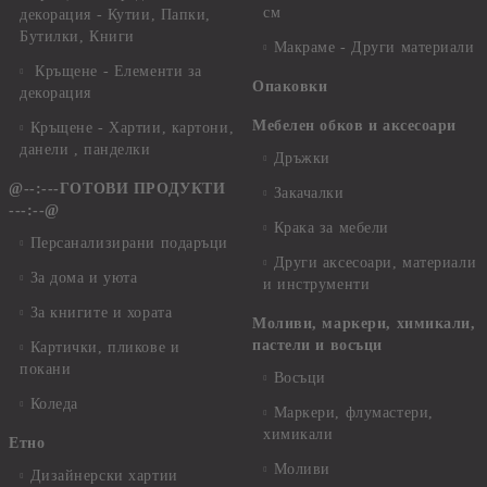
см
декорация - Кутии, Папки,
Бутилки, Книги
Макраме - Други материали
Кръщене - Елементи за
Опаковки
декорация
Мебелен обков и аксесоари
Кръщене - Хартии, картони,
данели , панделки
Дръжки
@--:---ГОТОВИ ПРОДУКТИ
Закачалки
---:--@
Крака за мебели
Персанализирани подаръци
Други аксесоари, материали
За дома и уюта
и инструменти
За книгите и хората
Моливи, маркери, химикали,
пастели и восъци
Картички, пликове и
покани
Восъци
Коледа
Маркери, флумастери,
химикали
Етно
Моливи
Дизайнерски хартии