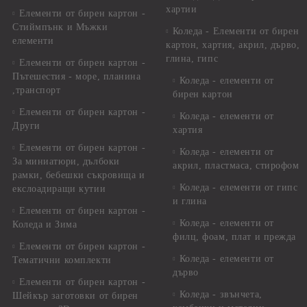
хартии
Елементи от бирен картон -
Стиймпънк и Мъжки
Коледа - Eлементи от бирен
елементи
картон, хартия, акрил, дърво,
глина, гипс
Елементи от бирен картон -
Пътешестия - море, планина
Коледа - елементи от
,транспорт
бирен картон
Елементи от бирен картон -
Коледа - елементи от
Други
хартия
Елементи от бирен картон -
Коледа - елементи от
За миниатюри, дълбоки
акрил, пластмаса, стирофом
рамки, бебешки съкровища и
Коледа - елементи от гипс
екслоадиращи кутии
и глина
Елементи от бирен картон -
Коледа - елементи от
Коледа и Зима
филц, фоам, плат и прежда
Елементи от бирен картон -
Коледа - елементи от
Тематични комплекти
дърво
Елементи от бирен картон -
Коледа - звънчета,
Шейкър заготовки от бирен