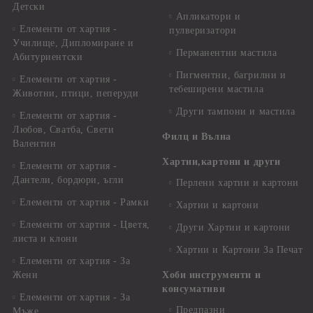
Детски
Апликатори и
Елементи от хартия -
пулверизатори
Училище, Дипломиране и
Перманентни мастила
Абитуриентски
Пигментни, багрилни и
Елементи от хартия -
тебеширени мастила
Животни, птици, пеперуди
Други тампони и мастила
Елементи от хартия -
Любов, Сватба, Свети
Филц и Вълна
Валентин
Хартии,картони и други
Елементи от хартия -
Дантели, бордюри, ъгли
Перлени хартии и картони
Елементи от хартия - Рамки
Хартии и картони
Елементи от хартия - Цветя,
Други Хартии и картони
листа и клони
Хартии и Картони За Печат
Елементи от хартия - За
Жени
Хоби инструменти и
консумативи
Елементи от хартия - За
Предпазни
Мъже