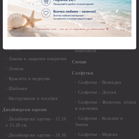
разтвори
Антични пасти
Платна за рисуване
Вакс пасти
Стативи и поставки
Грунд, Основи, Релефни
пасти
Четки и инструменти
Варак, Шлак метал, Фолио,
Моливи, акварелни
Пантна
комплекти
Лакове и защитни покрития
Свещи
Лепила
Салфетки
Краклета и медиуми
Салфетки - Великден
Шаблони
Салфетки - Детски
Инструменти и пособия
Салфетки - Животни, птици
и насекоми
Дизайнерски хартии
Салфетки - Коледни и
Дизайнерски хартии - 15.20
Зимни
х 15.20 см.
Салфетки - Морски
Дизайнерски хартии - 20.30