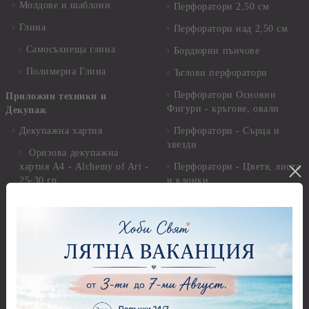
Молдове и шаблони
Перфоратори 2,50 см
Глина
Перфоратори над 2,50 см
Самосъхнеща глина
Бордюрни пънчове
Полимерна Глина
Ъглови перфоратори
Перфоратори Основни
Приложни техники и
Фигури - кръгове, овали
Декупаж
Декупажна хартия
Перфоратори - Сърца и
звезди
Оризова декупажна
хартия А4 - Alchemy of Art -
Перфоратори - Цветя, листа
25-30 гр.
и клонки
Оризова декупажна хартия
Перфоратори - Детски
А4 - Itd. Collection - 25-30
Перфоратори - Животни
гр.
Перфоратори - Коледни и
Фина оризова декупажна
Зимни
хартия Stamperia - 21 х
29.см. - 28гр.
Рисуване
Декупажна хартия - Други
Грунд и почистващи