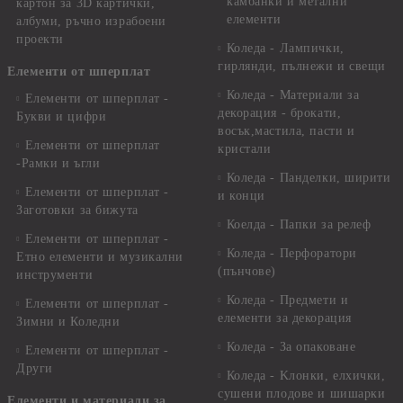
камбанки и метални
картон за 3D картички,
елементи
албуми, ръчно израбоени
проекти
Коледа - Лампички,
гирлянди, пълнежи и свещи
Елементи от шперплат
Коледа - Материали за
Елементи от шперплат -
декорация - брокати,
Букви и цифри
восък,мастила, пасти и
Елементи от шперплат
кристали
-Рамки и ъгли
Коледа - Панделки, ширити
Елементи от шперплат -
и конци
Заготовки за бижута
Коелда - Папки за релеф
Елементи от шперплат -
Коледа - Перфоратори
Етно елементи и музикални
(пънчове)
инструменти
Коледа - Предмети и
Елементи от шперплат -
елементи за декорация
Зимни и Коледни
Коледа - За опаковане
Елементи от шперплат -
Други
Коледа - Kлонки, елхички,
сушени плодове и шишарки
Елементи и материали за