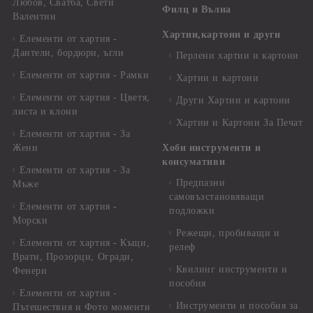
Любов, Сватба, Свети
Филц и Вълна
Валентин
Хартии,картони и други
Елементи от хартия -
Дантели, бордюри, ъгли
Перлени хартии и картони
Елементи от хартия - Рамки
Хартии и картони
Елементи от хартия - Цветя,
Други Хартии и картони
листа и клони
Хартии и Картони За Печат
Елементи от хартия - За
Жени
Хоби инструменти и
консумативи
Елементи от хартия - За
Предпазни
Мъже
самовъзстановяващи
Елементи от хартия -
подложки
Морски
Режещи, пробиващи и
Елементи от хартия - Къщи,
релеф
Врати, Прозорци, Огради,
Квилинг инструменти и
Фенери
пособия
Елементи от хартия -
Инструменти и пособия за
Пътешествия и Фото моменти