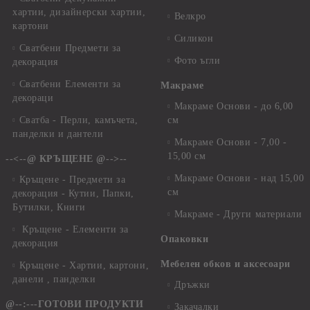
хартии, дизайнерски хартии,
Велкро
картони
Силикон
Сватбени Предмети за
Фото ъгли
декорация
Сватбени Елементи за
Макраме
декораци
Макраме Основи - до 6,00
Сватба - Перли, камъчета,
см
панделки и дантели
Макраме Основи - 7,00 -
15,00 см
--<--@ КРЪЩЕНЕ @-->--
Макраме Основи - над 15,00
Кръщене - Предмети за
см
декорация - Кутии, Папки,
Бутилки, Книги
Макраме - Други материали
Кръщене - Елементи за
Опаковки
декорация
Мебелен обков и аксесоари
Кръщене - Хартии, картони,
данели , панделки
Дръжки
@--:---ГОТОВИ ПРОДУКТИ
Закачалки