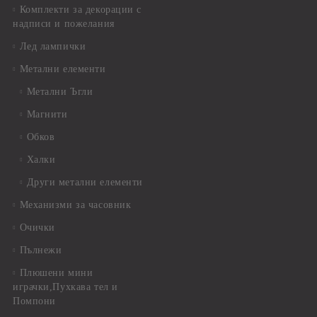
Комплекти за декорации с
надписи и пожелания
Лед лампички
Метални елементи
Метални Ъгли
Магнити
Обков
Халки
Други метални елементи
Механизми за часовник
Очички
Пълнежи
Плюшени мини
играчки,Пухкава тел и
Помпони