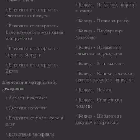
Коледа - Панделки, ширити
Елементи от шперплат -
и конци
Заготовки за бижута
Коелда - Папки за релеф
Елементи от шперплат -
Коледа - Перфоратори
Етно елементи и музикални
(пънчове)
инструменти
Коледа - Предмети и
Елементи от шперплат -
елементи за декорация
Зимни и Коледни
Коледа - За опаковане
Елементи от шперплат -
Други
Коледа - Kлонки, елхички,
сушени плодове и шишарки
Елементи и материали за
декорация
Коледа - Печати
Акрил и пластмаса
Коледа - Силиконови
молдове
Дървени елементи
Коледа - Шаблони за
Елементи от филц, фоам и
декупаж и изрязване
плат
Естествени материали