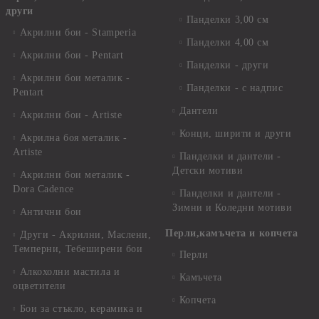
други
Панделки 3,00 см
Акрилни бои - Stamperia
Панделки 4,00 см
Акрилни бои - Pentart
Панделки - други
Акрилни бои металик -
Панделки - с надпис
Pentart
Дантели
Акрилни бои - Artiste
Конци, ширити и други
Акрилна боя металик -
Artiste
Панделки и дантели -
Детски мотиви
Акрилни бои металик -
Dora Cadence
Панделки и дантели -
Зимни и Коледни мотиви
Антични бои
Перли,камъчета и копчета
Други - Акрилни, Маслени,
Темперни, Тебеширени бои
Перли
Алкохолни мастила и
Камъчета
оцветители
Копчета
Бои за стъкло, керамика и