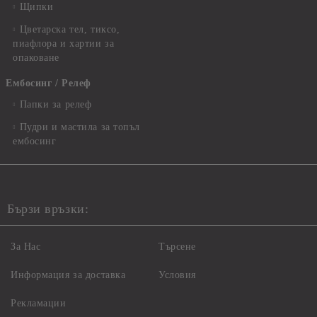
Щипки
Цветарска тел, тиксо,
пиафлора и хартии за
опаковане
Ембосинг / Релеф
Папки за релеф
Пудри и мастила за топъл
ембосинг
Бързи връзки:
За Нас
Търсене
Информация за доставка
Условия
Рекламации