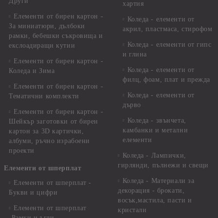
Други
хартия
Елементи от бирен картон -
Коледа - елементи от
За миниатюри, дълбоки
акрил, пластмаса, стирофом
рамки, бебешки съкровища и
Коледа - елементи от гипс
екслоадиращи кутии
и глина
Елементи от бирен картон -
Коледа - елементи от
Коледа и Зима
филц, фоам, плат и прежда
Елементи от бирен картон -
Коледа - елементи от
Тематични комплекти
дърво
Елементи от бирен картон -
Коледа - звънчета,
Шейкър заготовки от бирен
камбанки и метални
картон за 3D картички,
елементи
албуми, ръчно израбоени
проекти
Коледа - Лампички,
гирлянди, пълнежи и свещи
Елементи от шперплат
Коледа - Материали за
Елементи от шперплат -
декорация - брокати,
Букви и цифри
восък,мастила, пасти и
Елементи от шперплат
кристали
-Рамки и ъгли