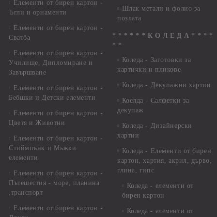
Елементи от бирен картон -
Шлак метали и фолио за
Ъгли и орнаменти
позлата
Елементи от бирен картон -
* * * * * * К О Л Е Д А * * * *
Сватба
* *
Елементи от бирен картон -
Коледа - Заготовки за
Училище, Дипломиране и
картички и пликове
Завършване
Коледа - Декупажни хартии
Елементи от бирен картон -
Бебшки и Детски елементи
Коелда - Салфетки за
декупаж
Елементи от бирен картон -
Цветя и Животни
Коледа - Дизайнерски
хартии
Елементи от бирен картон -
Стиймпънк и Мъжки
Коледа - Eлементи от бирен
елементи
картон, хартия, акрил, дърво,
глина, гипс
Елементи от бирен картон -
Пътешестия - море, планина
Коледа - елементи от
,транспорт
бирен картон
Елементи от бирен картон -
Коледа - елементи от