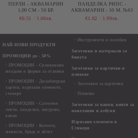
ПЕРЛИ - АКВАМАРИН
ПАНДЕЛКА РИПС -
1,00 СМ - 50 БР.
АКВАМАРИН - 10 М. №63
€0.51
1.00лв.
€1.02
1.99лв.
Инструменти и пособия
НАЙ-НОВИ ПРОДУКТИ
Заготовки и материали за
ПРОМОЦИИ до - 50%
бижута
ПРОМОЦИИ - Силиконови
Заготовки за картички и
молдове и форми за отливки
пликове
ПРОМОЦИИ - Дизайнерски
Заготовки за картички
хартии, изрязани елементи,
стикери
Пликове
ПРОМОЦИИ - Сатенени
Заготовки за папки, книги за
ленти, панделки, шнурове,
пожелания и албуми
канап
Изрязани елементи и
ПРОМОЦИИ - Копчета,
Стикери
мъниста, брадс и айлет