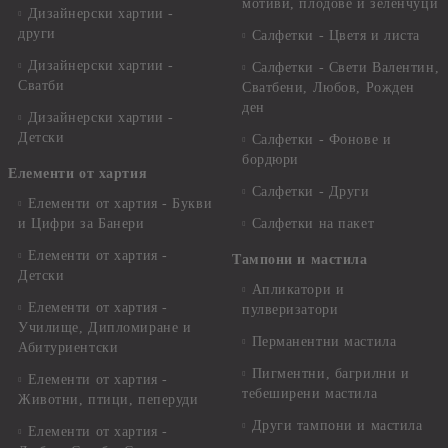
мотиви, плодове и зеленчуци
Дизайнерски хартии -
други
Салфетки - Цветя и листа
Дизайнерски хартии -
Салфетки - Свети Валентин,
Сватби
Сватбени, Любов, Рожден
ден
Дизайнерски хартии -
Детски
Салфетки - Фонове и
бордюри
Елементи от хартия
Салфетки - Други
Елементи от хартия - Букви
и Цифри за Банери
Салфетки на пакет
Елементи от хартия -
Тампони и мастила
Детски
Апликатори и
Елементи от хартия -
пулверизатори
Училище, Дипломиране и
Перманентни мастила
Абитуриентски
Пигментни, багрилни и
Елементи от хартия -
тебеширени мастила
Животни, птици, пеперуди
Други тампони и мастила
Елементи от хартия -