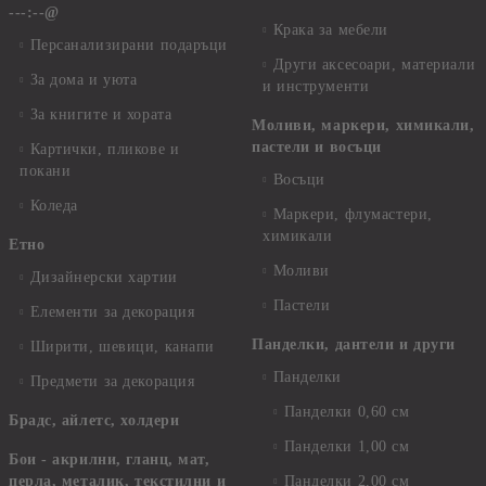
---:--@
Крака за мебели
Персанализирани подаръци
Други аксесоари, материали
За дома и уюта
и инструменти
За книгите и хората
Моливи, маркери, химикали,
пастели и восъци
Картички, пликове и
покани
Восъци
Коледа
Маркери, флумастери,
химикали
Етно
Моливи
Дизайнерски хартии
Пастели
Елементи за декорация
Панделки, дантели и други
Ширити, шевици, канапи
Панделки
Предмети за декорация
Панделки 0,60 см
Брадс, айлетс, холдери
Панделки 1,00 см
Бои - акрилни, гланц, мат,
перла, металик, текстилни и
Панделки 2,00 см