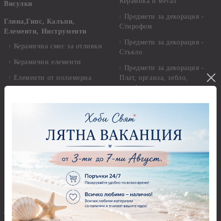
Керамика и метал
Висулки
Предмети за декорация -
Глина,Гипс, Калъпи,
Стирофом
Елементи, Инструменти
Предмети за декорация -
Керамична смес за отливки
Стъкло
Керамични елементи
Предмети за декорация -
Елементи от полимерна
Плат, органза, зебло,
глина и полирезин
целофан
Пластични елементи
Пънчове Перфоратори
Инструменти за моделиране
Перфоратори до 2,50 см
Молдове и шаблони
Перфоратори 2,50 см
Глина
Перфоратори над 2,50 см
Самосъхнеща глина
Бордюрни пънчове
Полимерна Глина
Ъглови перфоратори
Перфоратори Основни
Приложни техники и
Фигури - кръгове, овали
Декупаж