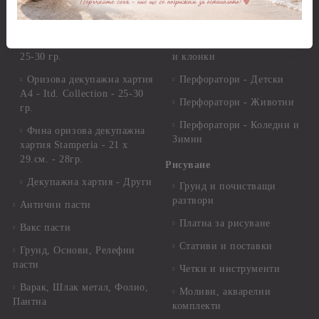
Декупажна хартия
Перфоратори - Сърца и
звезди
Оризова декупажна
хартия А4 - Alchemy of Art -
Перфоратори - Цветя, листа
25-30 гр.
и клонки
Оризова декупажна хартия
Перфоратори - Детски
А4 - Itd. Collection - 25-30
Перфоратори - Животни
гр.
Перфоратори - Коледни и
Фина оризова декупажна
Зимни
хартия Stamperia - 21 х
29.см. - 28гр.
Рисуване
Декупажна хартия - Други
Грунд и почистващи
разтвори
Антични пасти
Платна за рисуване
Вакс пасти
Стативи и поставки
Грунд, Основи, Релефни
пасти
Четки и инструменти
Варак, Шлак метал, Фолио,
Моливи, акварелни
Пантна
комплекти