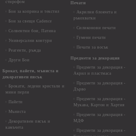
стирофом
Печати
Бои за коприна и текстил
Акрилни блокчета и
ръкохватки
Бои за свещи Cadence
Силиконови печати
Солвентни бои, Патина
Гумени печати
Универсални контури
Печати за восък
Реагенти, ръжда
Предмети за декорация
Други Бои
Предмети за декорация -
Брокат, пайети, мъниста и
Акрил и пластмаса
декоративен пясък
Предмети за декорация -
Брокати, ледени кристали и
Дърво
мини перли
Предмети за декорация -
Пайети
Мукава, Картон и Хартия
Мъниста
Предмети за декорация -
МДФ
Декоративен пясък и
камъчета
Предмети за декорация -