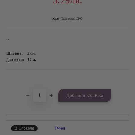
3.79лв.
Код:
Панделки11200
..
Ширина:
2
см.
Дължина:
10
м.
Добави в желани
Tweet
Сподели