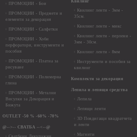
Квилинг
ПРОМОЦИИ - Бои
Квилинг ленти - 3мм -
ПРОМОЦИИ - Предмети и
35см.
елементи за декорация
Квилинг ленти - микс
ПРОМОЦИИ - Салфетки
Квилинг ленти - перлени -
ПРОМОЦИИ - Хоби
3мм - 30см.
перфоратори, инструменти и
пособия
Квилинг ленти - 8мм
ПРОМОЦИИ - Платна за
Инструменти и пособия за
рисуване
квилинг
ПРОМОЦИИ - Полимерна
Комплекти за декорация
глина
Лепила и лепящи средства
ПРОМОЦИИ - Метални
Висулки за Декорация и
Лепила
Бижута
Лепящи ленти
OUTLET -50 % -60% -70%
3D Повдигащи квадратчета
и ленти
@-->-- СВАТБА --<--@
Магнити
Сватбени Декупажни