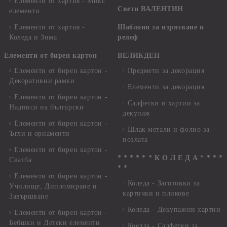
Елементи от хартия - Микс
Свети ВАЛЕНТИН
елементи
Елементи от хартия -
Шаблони за изрязване и
Коледа и Зима
релеф
Елементи от бирен картон
ВЕЛИКДЕН
Елементи от бирен картон -
Предмети за декорация
Декоративни рамки
Елементи за декорация
Елементи от бирен картон -
Салфетки и хартии за
Надписи на български
декупаж
Елементи от бирен картон -
Шлак метали и фолио за
Ъгли и орнаменти
позлата
Елементи от бирен картон -
* * * * * * К О Л Е Д А * * * *
Сватба
* *
Елементи от бирен картон -
Коледа - Заготовки за
Училище, Дипломиране и
картички и пликове
Завършване
Коледа - Декупажни хартии
Елементи от бирен картон -
Бебшки и Детски елементи
Коелда - Салфетки за