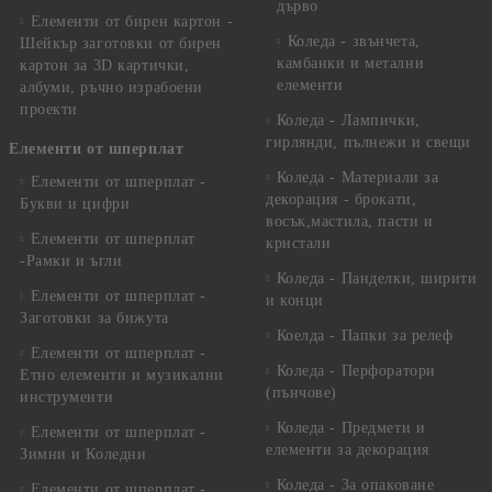
дърво
Елементи от бирен картон -
Коледа - звънчета,
Шейкър заготовки от бирен
камбанки и метални
картон за 3D картички,
елементи
албуми, ръчно израбоени
проекти
Коледа - Лампички,
гирлянди, пълнежи и свещи
Елементи от шперплат
Коледа - Материали за
Елементи от шперплат -
декорация - брокати,
Букви и цифри
восък,мастила, пасти и
Елементи от шперплат
кристали
-Рамки и ъгли
Коледа - Панделки, ширити
Елементи от шперплат -
и конци
Заготовки за бижута
Коелда - Папки за релеф
Елементи от шперплат -
Коледа - Перфоратори
Етно елементи и музикални
(пънчове)
инструменти
Коледа - Предмети и
Елементи от шперплат -
елементи за декорация
Зимни и Коледни
Коледа - За опаковане
Елементи от шперплат -