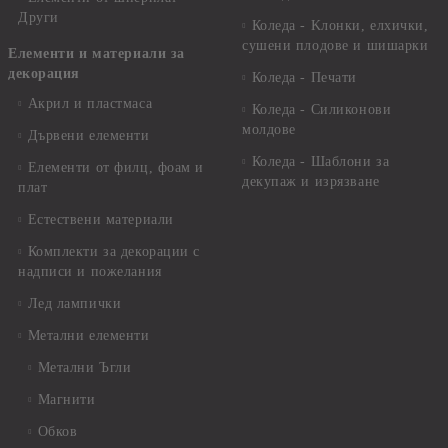
Други
Коледа - Kлонки, елхички,
сушени плодове и шишарки
Елементи и материали за
декорация
Коледа - Печати
Акрил и пластмаса
Коледа - Силиконови
молдове
Дървени елементи
Коледа - Шаблони за
Елементи от филц, фоам и
декупаж и изрязване
плат
Естествени материали
Комплекти за декорации с
надписи и пожелания
Лед лампички
Метални елементи
Метални Ъгли
Магнити
Обков