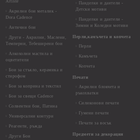
Artiste
Панделки и дантели -
Детски мотиви
Акрилни бои металик -
Dora Cadence
Панделки и дантели -
Зимни и Коледни мотиви
Антични бои
Перли,камъчета и копчета
Други - Акрилни, Маслени,
Темперни, Тебеширени бои
Перли
Алкохолни мастила и
Камъчета
оцветители
Копчета
Бои за стъкло, керамика и
стирофом
Печати
Бои за коприна и текстил
Акрилни блокчета и
ръкохватки
Бои за свещи Cadence
Силиконови печати
Солвентни бои, Патина
Гумени печати
Универсални контури
Печати за восък
Реагенти, ръжда
Предмети за декорация
Други Бои