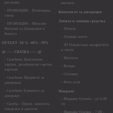
рисуване
квилинг
ПРОМОЦИИ - Полимерна
Комплекти за декорация
глина
Лепила и лепящи средства
ПРОМОЦИИ - Метални
Висулки за Декорация и
Лепила
Бижута
Лепящи ленти
OUTLET -50 % -60% -70%
3D Повдигащи квадратчета
и ленти
@-->-- СВАТБА --<--@
Магнити
Сватбени Декупажни
хартии, дизайнерски хартии,
Велкро
картони
Силикон
Сватбени Предмети за
Фото ъгли
декорация
Сватбени Елементи за
Макраме
декораци
Макраме Основи - до 6,00
Сватба - Перли, камъчета,
см
панделки и дантели
Макраме Основи - 7,00 -