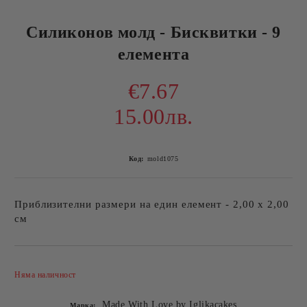
Силиконов молд - Бисквитки - 9
елемента
€7.67
15.00лв.
Код:
mold1075
Приблизителни размери на един елемент - 2,00 х 2,00
см
Добави в желани
Няма наличност
Made With Love by Iglikacakes
Марка: