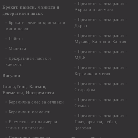
Предмети за декорация -
Брокат, пайети, мъниста и
Акрил и пластмаса
декоративен пясък
Предмети за декорация -
Брокати, ледени кристали и
Дърво
мини перли
Предмети за декорация -
Пайети
Мукава, Картон и Хартия
Мъниста
Предмети за декорация -
МДФ
Декоративен пясък и
камъчета
Предмети за декорация -
Керамика и метал
Висулки
Предмети за декорация -
Глина,Гипс, Калъпи,
Стирофом
Елементи, Инструменти
Предмети за декорация -
Керамична смес за отливки
Стъкло
Керамични елементи
Предмети за декорация -
Елементи от полимерна
Плат, органза, зебло,
глина и полирезин
целофан
Пластични елементи