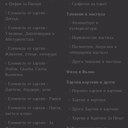
и Цифри за Банери
Салфетки на пакет
Елементи от хартия -
Тампони и мастила
Детски
Апликатори и
Елементи от хартия -
пулверизатори
Училище, Дипломиране и
Перманентни мастила
Абитуриентски
Пигментни, багрилни и
Елементи от хартия -
тебеширени мастила
Животни, птици, пеперуди
Други тампони и мастила
Елементи от хартия -
Любов, Сватба, Свети
Филц и Вълна
Валентин
Хартии,картони и други
Елементи от хартия -
Дантели, бордюри, ъгли
Перлени хартии и картони
Елементи от хартия - Рамки
Хартии и картони
Елементи от хартия - Цветя,
Други Хартии и картони
листа и клони
Хартии и Картони За Печат
Елементи от хартия - За