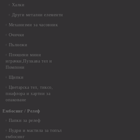
Халки
Други метални елементи
Механизми за часовник
Очички
Пълнежи
Плюшени мини
играчки,Пухкава тел и
Помпони
Щипки
Цветарска тел, тиксо,
пиафлора и хартии за
опаковане
Ембосинг / Релеф
Папки за релеф
Пудри и мастила за топъл
ембосинг