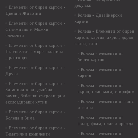
декупаж
Елементи от бирен картон -
Цветя и Животни
Коледа - Дизайнерски
хартии
Елементи от бирен картон -
Стиймпънк и Мъжки
Коледа - Eлементи от бирен
елементи
картон, хартия, акрил, дърво,
глина, гипс
Елементи от бирен картон -
Пътешестия - море, планина
Коледа - елементи от
,транспорт
бирен картон
Елементи от бирен картон -
Коледа - елементи от
Други
хартия
Елементи от бирен картон -
Коледа - елементи от
За миниатюри, дълбоки
акрил, пластмаса, стирофом
рамки, бебешки съкровища и
Коледа - елементи от гипс
екслоадиращи кутии
и глина
Елементи от бирен картон -
Коледа - елементи от
Коледа и Зима
филц, фоам, плат и прежда
Елементи от бирен картон -
Коледа - елементи от
Тематични комплекти