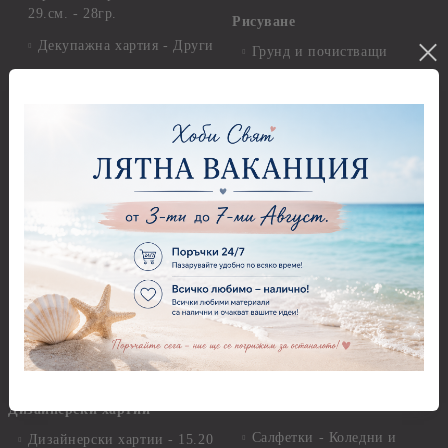
29.см. - 28гр.
Рисуване
Декупажна хартия - Други
Грунд и почистващи
разтвори
Антични пасти
Платна за рисуване
Вакс пасти
Стативи и поставки
Грунд, Основи, Релефни
пасти
Четки и инструменти
Варак, Шлак метал, Фолио,
Моливи, акварелни
Пантна
комплекти
Лакове и защитни покрития
Свещи
Лепила
Салфетки
Краклета и медиуми
Салфетки - Великден
Шаблони
Салфетки - Детски
Инструменти и пособия
Салфетки - Животни, птици
и насекоми
Дизайнерски хартии
Салфетки - Коледни и
Дизайнерски хартии - 15.20