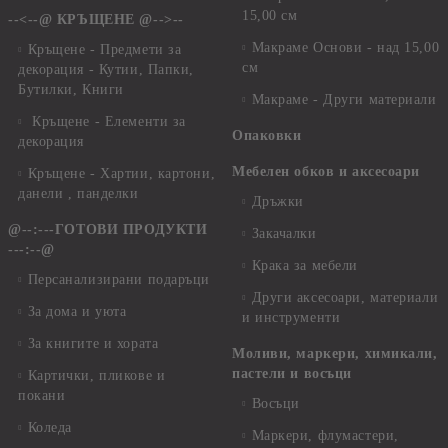
15,00 см
--<--@ КРЪЩЕНЕ @-->--
Макраме Основи - над 15,00
Кръщене - Предмети за
см
декорация - Кутии, Папки,
Бутилки, Книги
Макраме - Други материали
Кръщене - Елементи за
Опаковки
декорация
Мебелен обков и аксесоари
Кръщене - Хартии, картони,
данели , панделки
Дръжки
@--:---ГОТОВИ ПРОДУКТИ
Закачалки
---:--@
Крака за мебели
Персанализирани подаръци
Други аксесоари, материали
За дома и уюта
и инструменти
За книгите и хората
Моливи, маркери, химикали,
пастели и восъци
Картички, пликове и
покани
Восъци
Коледа
Маркери, флумастери,