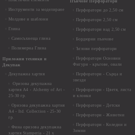
Пънчове Перфоратори
Инструменти за моделиране
Перфоратори до 2,50 см
Молдове и шаблони
Перфоратори 2,50 см
Глина
Перфоратори над 2,50 см
Самосъхнеща глина
Бордюрни пънчове
Полимерна Глина
Ъглови перфоратори
Перфоратори Основни
Приложни техники и
Фигури - кръгове, овали
Декупаж
Декупажна хартия
Перфоратори - Сърца и
звезди
Оризова декупажна
хартия А4 - Alchemy of Art -
Перфоратори - Цветя, листа
25-30 гр.
и клонки
Оризова декупажна хартия
Перфоратори - Детски
А4 - Itd. Collection - 25-30
Перфоратори - Животни
гр.
Перфоратори - Коледни и
Фина оризова декупажна
Зимни
хартия Stamperia - 21 х