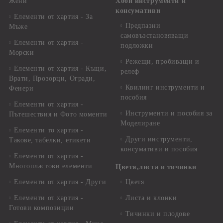
Жени
Хоби инструменти и
консумативи
Елементи от хартия - За
Предпазни
Мъже
самовъзстановяващи
Елементи от хартия -
подложки
Морски
Режещи, пробиващи и
Елементи от хартия - Къщи,
релеф
Врати, Прозорци, Огради,
Квилинг инструменти и
Фенери
пособия
Елементи от хартия -
Инструменти и пособия за
Пътешествия и Фото моменти
Моделиране
Елементи то хартия -
Други инструменти,
Такове, табелки, етикети
консумативи и пособия
Елементи от хартия -
Многопластови елементи
Цветя,листа и тичинки
Елементи от хартия - Други
Цветя
Елементи от хартия -
Листа и клонки
Готови композиции
Тичинки и плодове