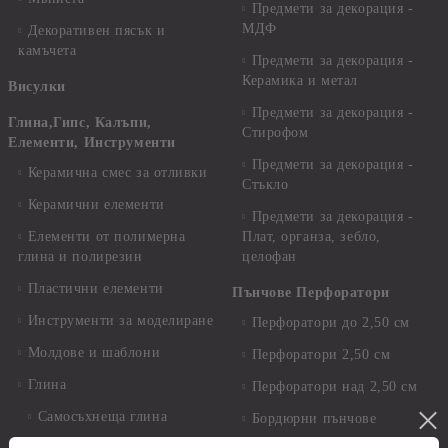
Предмети за декорация -
МДФ
Декоративен пясък и
камъчета
Предмети за декорация -
Керамика и метал
Висулки
Предмети за декорация -
Глина,Гипс, Калъпи,
Стирофом
Елементи, Инструменти
Предмети за декорация -
Керамична смес за отливки
Стъкло
Керамични елементи
Предмети за декорация -
Елементи от полимерна
Плат, органза, зебло,
глина и полирезин
целофан
Пластични елементи
Пънчове Перфоратори
Инструменти за моделиране
Перфоратори до 2,50 см
Молдове и шаблони
Перфоратори 2,50 см
Глина
Перфоратори над 2,50 см
Самосъхнеща глина
Бордюрни пънчове