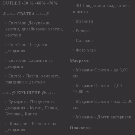
OUTLET -50 % -60% -70%
3D Повдигащи квадратчета
и ленти
@-->-- СВАТБА --<--@
Магнити
Сватбени Декупажни
хартии, дизайнерски хартии,
Велкро
картони
Силикон
Сватбени Предмети за
Фото ъгли
декорация
Сватбени Елементи за
Макраме
декораци
Макраме Основи - до 6,00
Сватба - Перли, камъчета,
см
панделки и дантели
Макраме Основи - 7,00 -
15,00 см
--<--@ КРЪЩЕНЕ @-->--
Макраме Основи - над 15,00
Кръщене - Предмети за
см
декорация - Кутии, Папки,
Бутилки, Книги
Макраме - Други материали
Кръщене - Елементи за
Опаковки
декорация