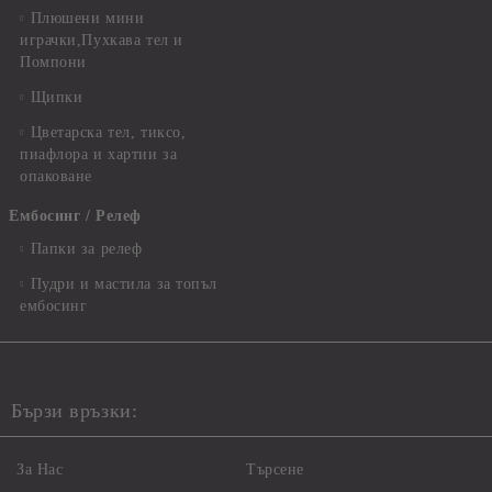
Плюшени мини
играчки,Пухкава тел и
Помпони
Щипки
Цветарска тел, тиксо,
пиафлора и хартии за
опаковане
Ембосинг / Релеф
Папки за релеф
Пудри и мастила за топъл
ембосинг
Бързи връзки:
За Нас
Търсене