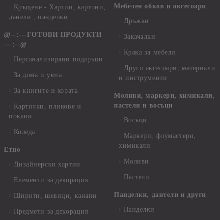
Мебелен обков и аксесоари
Кръщене - Хартии, картони,
данели , панделки
Дръжки
@--:---ГОТОВИ ПРОДУКТИ
Закачалки
---:--@
Крака за мебели
Персанализирани подаръци
Други аксесоари, материали
За дома и уюта
и инструменти
За книгите и хората
Моливи, маркери, химикали,
пастели и восъци
Картички, пликове и
покани
Восъци
Коледа
Маркери, флумастери,
химикали
Етно
Моливи
Дизайнерски хартии
Пастели
Елементи за декорация
Панделки, дантели и други
Ширити, шевици, канапи
Панделки
Предмети за декорация