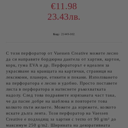
€11.98
23.43лв.
Код:
21449-002
С този перфоратор от Vaessen Creative можете лесно
да си направите бордюрна дантела от хартия, картон,
корк, гума EVA и др. Перфораторът е идеален за
украсяване на краищата на картички, страници на
лексикони, планери, етикети и покани. Използването
на перфоратора е лесно и удобно. Просто поставете
листа в перфоратора и натиснете ръкохватката
надолу. След това подравнете изрязаната част така,
че да пасне добре на шаблона и повторете това
колкото пъти желаете. Можете да изрежете, колкото
искате дълга лента. Този перфоратор на Vaessen
Creative е подходящ за хартия с тегло от 90 g/m² до
максимум 250 g/m2. Ширината на декоративната