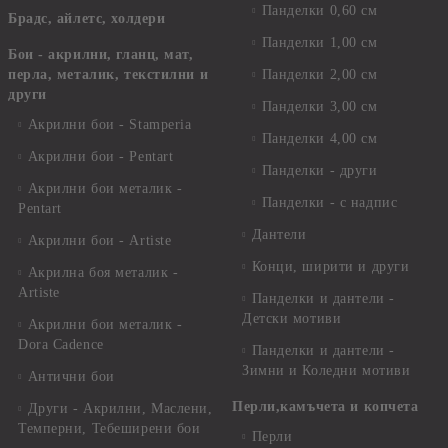
Панделки 0,60 см
Брадс, айлетс, холдери
Панделки 1,00 см
Бои - акрилни, гланц, мат,
перла, металик, текстилни и
Панделки 2,00 см
други
Панделки 3,00 см
Акрилни бои - Stamperia
Панделки 4,00 см
Акрилни бои - Pentart
Панделки - други
Акрилни бои металик -
Панделки - с надпис
Pentart
Дантели
Акрилни бои - Artiste
Конци, ширити и други
Акрилна боя металик -
Artiste
Панделки и дантели -
Детски мотиви
Акрилни бои металик -
Dora Cadence
Панделки и дантели -
Зимни и Коледни мотиви
Антични бои
Перли,камъчета и копчета
Други - Акрилни, Маслени,
Темперни, Тебеширени бои
Перли