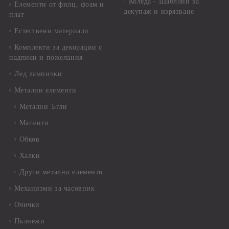
Коледа - Шаблони за
Елементи от филц, фоам и
декупаж и изрязване
плат
Естествени материали
Комплекти за декорации с
надписи и пожелания
Лед лампички
Метални елементи
Метални Ъгли
Магнити
Обков
Халки
Други метални елементи
Механизми за часовник
Очички
Пълнежи