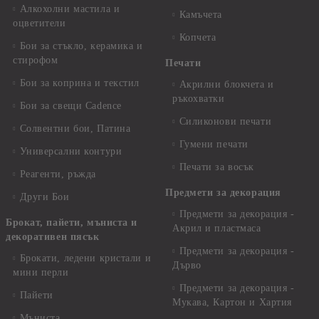
Алкохолни мастила и
Камъчета
оцветители
Копчета
Бои за стъкло, керамика и
стирофом
Печати
Бои за коприна и текстил
Акрилни блокчета и
ръкохватки
Бои за свещи Cadence
Силиконови печати
Солвентни бои, Патина
Гумени печати
Универсални контури
Печати за восък
Реагенти, ръжда
Предмети за декорация
Други Бои
Предмети за декорация -
Брокат, пайети, мъниста и
Акрил и пластмаса
декоративен пясък
Предмети за декорация -
Брокати, ледени кристали и
Дърво
мини перли
Предмети за декорация -
Пайети
Мукава, Картон и Хартия
Мъниста