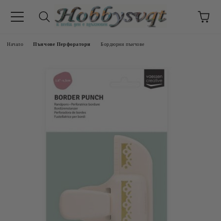
Начало
Пънчове Перфоратори
Бордюрни пънчове