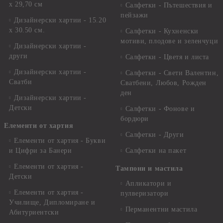
х 29,70 см
Салфетки - Пътешествия и
пейзажи
Дизайнерски хартии - 15.20
x 30.50 см.
Салфетки - Кухненски
мотиви, плодове и зеленчуци
Дизайнерски хартии -
други
Салфетки - Цветя и листа
Дизайнерски хартии -
Салфетки - Свети Валентин,
Сватби
Сватбени, Любов, Рожден
ден
Дизайнерски хартии -
Детски
Салфетки - Фонове и
бордюри
Елементи от хартия
Салфетки - Други
Елементи от хартия - Букви
и Цифри за Банери
Салфетки на пакет
Елементи от хартия -
Тампони и мастила
Детски
Апликатори и
Елементи от хартия -
пулверизатори
Училище, Дипломиране и
Перманентни мастила
Абитуриентски