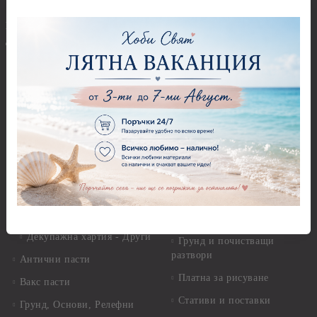
Полимерна Глина
Ъглови перфоратори
Перфоратори Основни
Приложни техники и
Фигури - кръгове, овали
Декупаж
Декупажна хартия
Перфоратори - Сърца и
звезди
Оризова декупажна
хартия А4 - Alchemy of Art -
Перфоратори - Цветя, листа
25-30 гр.
и клонки
Оризова декупажна хартия
Перфоратори - Детски
А4 - Itd. Collection - 25-30
Перфоратори - Животни
гр.
Перфоратори - Коледни и
Фина оризова декупажна
Зимни
хартия Stamperia - 21 х
29.см. - 28гр.
Рисуване
Декупажна хартия - Други
Грунд и почистващи
разтвори
Антични пасти
Платна за рисуване
Вакс пасти
Стативи и поставки
Грунд, Основи, Релефни