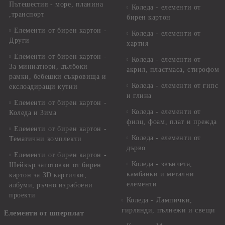
Пътешестия - море, планина
Коледа - елементи от
,транспорт
бирен картон
Елементи от бирен картон -
Коледа - елементи от
Други
хартия
Елементи от бирен картон -
Коледа - елементи от
За миниатюри, дълбоки
акрил, пластмаса, стирофом
рамки, бебешки съкровища и
Коледа - елементи от гипс
екслоадиращи кутии
и глина
Елементи от бирен картон -
Коледа - елементи от
Коледа и Зима
филц, фоам, плат и прежда
Елементи от бирен картон -
Коледа - елементи от
Тематични комплекти
дърво
Елементи от бирен картон -
Коледа - звънчета,
Шейкър заготовки от бирен
камбанки и метални
картон за 3D картички,
елементи
албуми, ръчно израбоени
проекти
Коледа - Лампички,
гирлянди, пълнежи и свещи
Елементи от шперплат