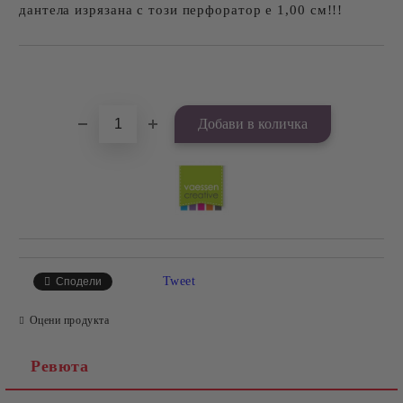
дантела изрязана с този перфоратор е 1,00 см!!!
Добави в желани
Tweet
Сподели
Оцени продукта
Ревюта