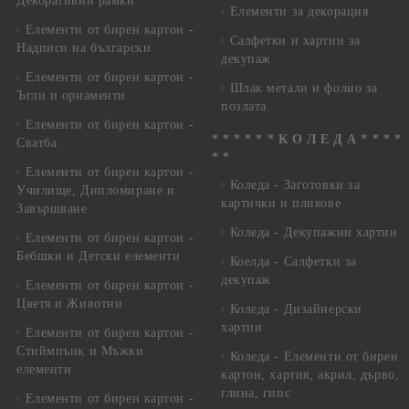
Декоративни рамки
Елементи за декорация
Елементи от бирен картон -
Салфетки и хартии за
Надписи на български
декупаж
Елементи от бирен картон -
Шлак метали и фолио за
Ъгли и орнаменти
позлата
Елементи от бирен картон -
* * * * * * К О Л Е Д А * * * *
Сватба
* *
Елементи от бирен картон -
Коледа - Заготовки за
Училище, Дипломиране и
картички и пликове
Завършване
Коледа - Декупажни хартии
Елементи от бирен картон -
Бебшки и Детски елементи
Коелда - Салфетки за
декупаж
Елементи от бирен картон -
Цветя и Животни
Коледа - Дизайнерски
хартии
Елементи от бирен картон -
Стиймпънк и Мъжки
Коледа - Eлементи от бирен
елементи
картон, хартия, акрил, дърво,
глина, гипс
Елементи от бирен картон -