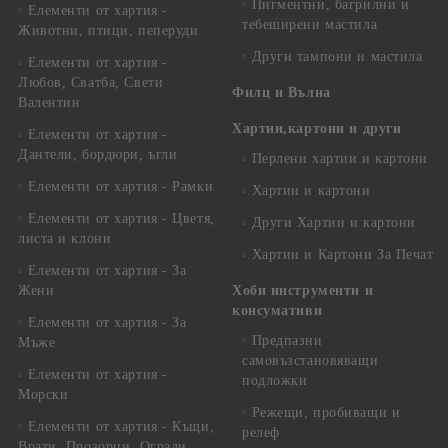
Пигментни, багрилни и
Елементи от хартия -
тебеширени мастила
Животни, птици, пеперуди
Други тампони и мастила
Елементи от хартия -
Любов, Сватба, Свети
Филц и Вълна
Валентин
Хартии,картони и други
Елементи от хартия -
Дантели, бордюри, ъгли
Перлени хартии и картони
Елементи от хартия - Рамки
Хартии и картони
Елементи от хартия - Цветя,
Други Хартии и картони
листа и клони
Хартии и Картони За Печат
Елементи от хартия - За
Жени
Хоби инструменти и
консумативи
Елементи от хартия - За
Предпазни
Мъже
самовъзстановяващи
Елементи от хартия -
подложки
Морски
Режещи, пробиващи и
Елементи от хартия - Къщи,
релеф
Врати, Прозорци, Огради,