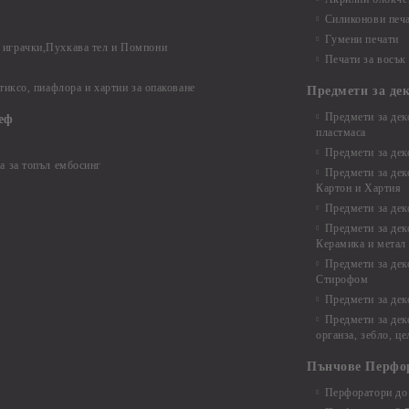
Силиконови печ
Гумени печати
играчки,Пухкава тел и Помпони
Печати за восък
 тиксо, пиафлора и хартии за опаковане
Предмети за де
Предмети за дек
еф
пластмаса
Предмети за дек
а за топъл ембосинг
Предмети за дек
Картон и Хартия
Предмети за де
Предмети за дек
Керамика и метал
Предмети за дек
Стирофом
Предмети за дек
Предмети за дек
органза, зебло, ц
Пънчове Перфо
Перфоратори до 