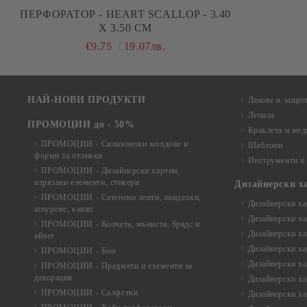
ПЕРФОРАТОР - HEART SCALLOP - 3.40
X 3.50 СМ
€9.75
19.07лв.
НАЙ-НОВИ ПРОДУКТИ
Лакове и защит
Лепила
ПРОМОЦИИ до - 50%
Краклета и ме
ПРОМОЦИИ - Силиконови молдове и
Шаблони
форми за отливки
Инструменти и
ПРОМОЦИИ - Дизайнерски хартии,
изрязани елементи, стикери
Дизайнерски х
ПРОМОЦИИ - Сатенени ленти, панделки,
Дизайнерски хар
шнурове, канап
Дизайнерски хар
ПРОМОЦИИ - Копчета, мъниста, брадс и
Дизайнерски хар
айлет
Дизайнерски ха
ПРОМОЦИИ - Бои
Дизайнерски хар
ПРОМОЦИИ - Предмети и елементи за
декорация
Дизайнерски ха
ПРОМОЦИИ - Салфетки
Дизайнерски ха