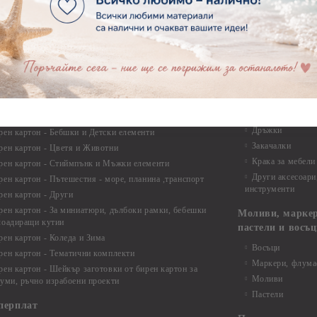
ртия - Коледа и Зима
Макраме Основи 
Макраме Основи 
ирен картон
Макраме Основи 
рен картон - Декоративни рамки
Макраме - Друг
рен картон - Надписи на български
Опаковки
рен картон - Ъгли и орнаменти
рен картон - Сватба
Мебелен обков 
рен картон - Училище, Дипломиране и Завършване
Дръжки
рен картон - Бебшки и Детски елементи
Закачалки
рен картон - Цветя и Животни
Крака за мебели
рен картон - Стиймпънк и Мъжки елементи
Други аксесоари
рен картон - Пътешестия - море, планина ,транспорт
инструменти
рен картон - Други
рен картон - За миниатюри, дълбоки рамки, бебешки
Моливи, маркер
лоадиращи кутии
пастели и восъ
рен картон - Коледа и Зима
Восъци
рен картон - Тематични комплекти
Маркери, флума
рен картон - Шейкър заготовки от бирен картон за
Моливи
буми, ръчно израбоени проекти
Пастели
перплат