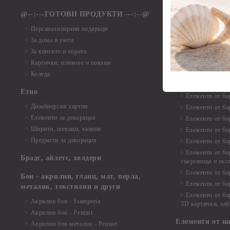
Елементи от ха
@--:---ГОТОВИ ПРОДУКТИ ---:--@
Елементи от б
Персанализирани подаръци
Елементи от би
За дома и уюта
Елементи от би
За книгите и хората
Елементи от би
Картички, пликове и покани
Елементи от би
Коледа
Елементи от би
Етно
Елементи от би
Дизайнерски хартии
Елементи от би
Елементи за декорация
Елементи от би
Ширити, шевици, канапи
Елементи от би
Предмети за декорация
Елементи от би
Елементи от би
Брадс, айлетс, холдери
съкровища и екс
Елементи от би
Бои - акрилни, гланц, мат, перла,
Елементи от би
металик, текстилни и други
Елементи от би
Акрилни бои - Stamperia
3D картички, ал
Акрилни бои - Pentart
Елементи от ш
Акрилни бои металик - Pentart