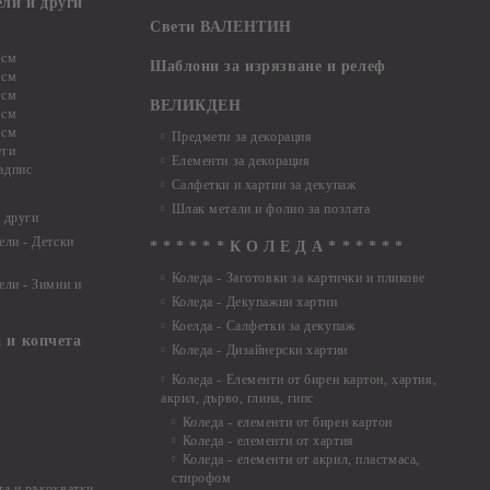
ели и други
Свети ВАЛЕНТИН
 см
Шаблони за изрязване и релеф
 см
 см
ВЕЛИКДЕН
 см
 см
Предмети за декорация
уги
Елементи за декорация
адпис
Салфетки и хартии за декупаж
Шлак метали и фолио за позлата
 други
ели - Детски
* * * * * * К О Л Е Д А * * * * * *
Коледа - Заготовки за картички и пликове
ели - Зимни и
Коледа - Декупажни хартии
Коелда - Салфетки за декупаж
 и копчета
Коледа - Дизайнерски хартии
Коледа - Eлементи от бирен картон, хартия,
акрил, дърво, глина, гипс
Коледа - елементи от бирен картон
Коледа - елементи от хартия
Коледа - елементи от акрил, пластмаса,
стирофом
а и ръкохватки