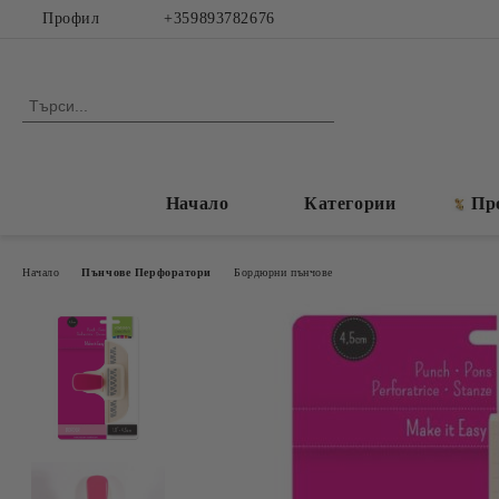
Профил
+359893782676
Начало
Категории
Пр
Начало
Пънчове Перфоратори
Бордюрни пънчове