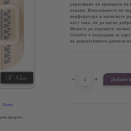
украсяване на краищата на 
покани. Използването на пе
перфоратора и натиснете ръ
част така, че да пасне добр
Можете да изрежете, колкот
Creative е подходящ за хар
на декоративната дантела из
Добави в желани
Tweet
цени продукта