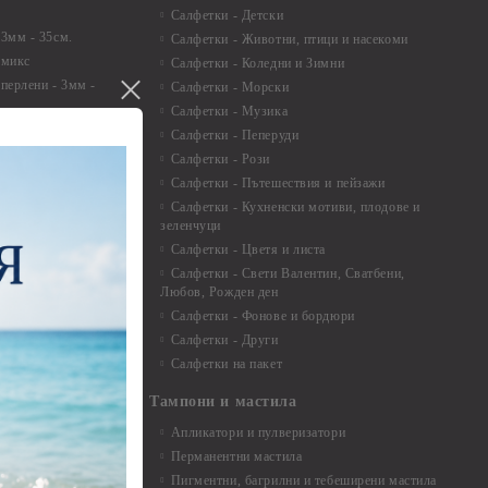
Салфетки - Детски
 3мм - 35см.
Салфетки - Животни, птици и насекоми
 микс
Салфетки - Коледни и Зимни
 перлени - 3мм -
Салфетки - Морски
Салфетки - Музика
 8мм
Салфетки - Пеперуди
особия за
Салфетки - Рози
Салфетки - Пътешествия и пейзажи
екорация
Салфетки - Кухненски мотиви, плодове и
зеленчуци
и средства
Салфетки - Цветя и листа
Салфетки - Свети Валентин, Сватбени,
Любов, Рожден ден
Салфетки - Фонове и бордюри
вадратчета и
Салфетки - Други
Салфетки на пакет
Тампони и мастила
Апликатори и пулверизатори
Перманентни мастила
Пигментни, багрилни и тебеширени мастила