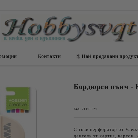
омоции
Контакти
Най-продавани продук
Бордюрен пънч - 
Код:
21449-024
С този перфоратор от Vaess
дантела от хартия, картон,