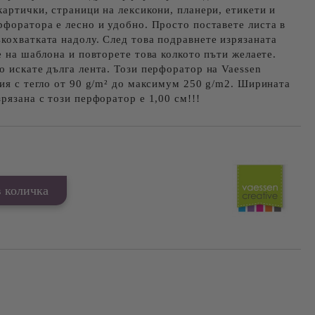
картички, страници на лексикони, планери, етикети и
рфоратора е лесно и удобно. Просто поставете листа в
кохватката надолу. След това подравнете изрязаната
е на шаблона и повторете това колкото пъти желаете.
о искате дълга лента. Този перфоратор на Vaessen
тия с тегло от 90 g/m² до максимум 250 g/m2. Ширината
рязана с този перфоратор е 1,00 см!!!