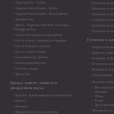
Акрилни бои - Artiste
Елементи от шп
Акрилна боя металик - Artiste
Елементи от шп
Акрилни бои металик - Dora Cadence
Елементи от шп
Антични бои
Елементи от шп
Други - Акрилни, Маслени, Темперни,
Елементи от шп
Тебеширени бои
Елементи от шп
Алкохолни мастила и оцветители
Елементи и ма
Бои за стъкло, керамика и стирофом
Бои за коприна и текстил
Акрил и пластм
Бои за свещи Cadence
Дървени елеме
Солвентни бои, Патина
Елементи от фи
Универсални контури
Естествени мат
Реагенти, ръжда
Комплекти за д
Други Бои
Лед лампички
Метални елеме
Брокат, пайети, мъниста и
Метални Ъгл
декоративен пясък
Магнити
Брокати, ледени кристали и мини перли
Обков
Халки
Пайети
Други металн
Мъниста
Механизми за 
Декоративен пясък и камъчета