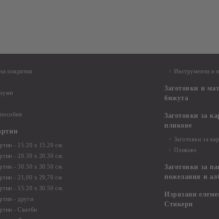
ни покрития
Инструменти и 
Заготовки и ма
диуми
бижута
 пособия
Заготовки за к
пликове
артии
Заготовки за ка
тии - 15.20 х 15.20 см.
Пликове
тии - 20.30 х 20.30 см.
тии - 30.50 х 30.50 см.
Заготовки за па
пожелания и ал
ртии - 21,00 х 29,70 см
тии - 15.20 x 30.50 см.
Изрязани елеме
ртии - други
Стикери
ртии - Сватби