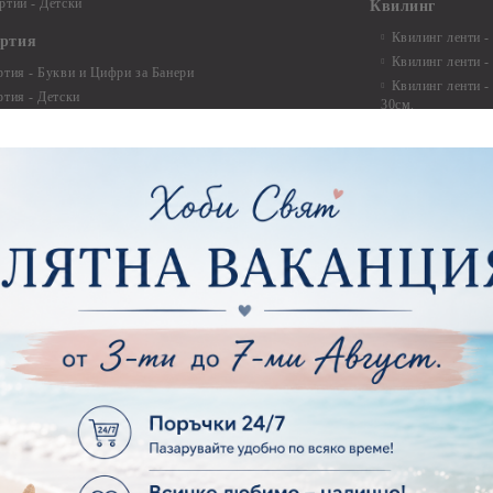
ртии - Детски
Квилинг
Квилинг ленти -
артия
Квилинг ленти -
ртия - Букви и Цифри за Банери
Квилинг ленти -
ртия - Детски
30см.
ртия - Училище, Дипломиране и Абитуриентски
Квилинг ленти -
ртия - Животни, птици, пеперуди
Инструменти и п
ртия - Любов, Сватба, Свети Валентин
квилинг
ртия - Дантели, бордюри, ъгли
Комплекти за д
ртия - Рамки
ртия - Цветя, листа и клони
Лепила и лепящ
ртия - За Жени
Лепила
ртия - За Мъже
Лепящи ленти
ртия - Морски
3D Повдигащи к
ртия - Къщи, Врати, Прозорци, Огради, Фенери
ленти
ртия - Пътешествия и Фото моменти
Магнити
тия - Такове, табелки, етикети
Велкро
ртия - Многопластови елементи
Силикон
ртия - Други
Фото ъгли
ртия - Готови композиции
Макраме
ртия - Микс елементи