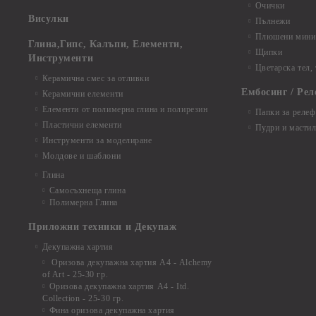
Очички
Висулки
Пълнежи
Плюшени мини 
Глина,Гипс, Калъпи, Елементи,
Щипки
Инструменти
Цветарска тел,
Керамична смес за отливки
Ембосинг / Рел
Керамични елементи
Елементи от полимерна глина и полирезин
Папки за релеф
Пластични елементи
Пудри и мастил
Инструменти за моделиране
Молдове и шаблони
Глина
Самосъхнеща глина
Полимерна Глина
Приложни техники и Декупаж
Декупажна хартия
Оризова декупажна хартия А4 - Alchemy
of Art - 25-30 гр.
Оризова декупажна хартия А4 - Itd.
Collection - 25-30 гр.
Фина оризова декупажна хартия