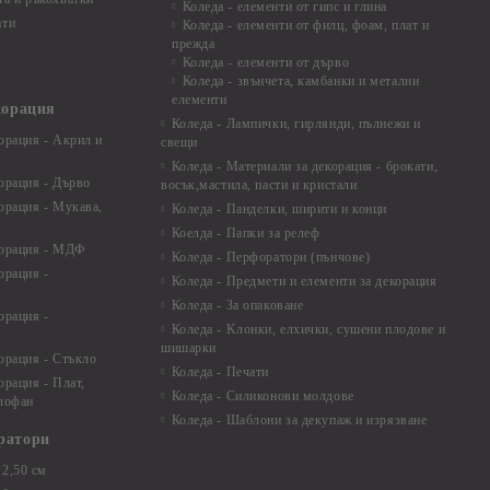
Коледа - елементи от гипс и глина
ати
Коледа - елементи от филц, фоам, плат и
прежда
Коледа - елементи от дърво
Коледа - звънчета, камбанки и метални
елементи
корация
Коледа - Лампички, гирлянди, пълнежи и
орация - Акрил и
свещи
Коледа - Материали за декорация - брокати,
орация - Дърво
восък,мастила, пасти и кристали
орация - Мукава,
Коледа - Панделки, ширити и конци
Коелда - Папки за релеф
корация - МДФ
Коледа - Перфоратори (пънчове)
орация -
Коледа - Предмети и елементи за декорация
Коледа - За опаковане
орация -
Коледа - Kлонки, елхички, сушени плодове и
шишарки
орация - Стъкло
Коледа - Печати
орация - Плат,
Коледа - Силиконови молдове
елофан
Коледа - Шаблони за декупаж и изрязване
ратори
2,50 см