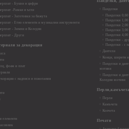
Панделки, дант
ерплат - Букви и цифри
Панделки
ерплат -Рамки и ъгли
Панделки 0,60
ерплат - Заготовки за бижута
Панделки 1,00
ерплат - Етно елементи и музикални инструменти
Панделки 2,00
ерплат - Зимни и Коледни
Панделки 3,00
Панделки 4,00
ерплат - Други
Панделки - др
Панделки - с н
териали за декорация
Дантели
аса
Конци, ширити и
нти
Панделки и дант
лц, фоам и плат
мотиви
ериали
Панделки и дант
екорации с надписи и пожелания
Коледни мотиви
Перли,камъчета
нти
Перли
и
Камъчета
Копчета
и елементи
Печати
часовник
Акрилни блокчет