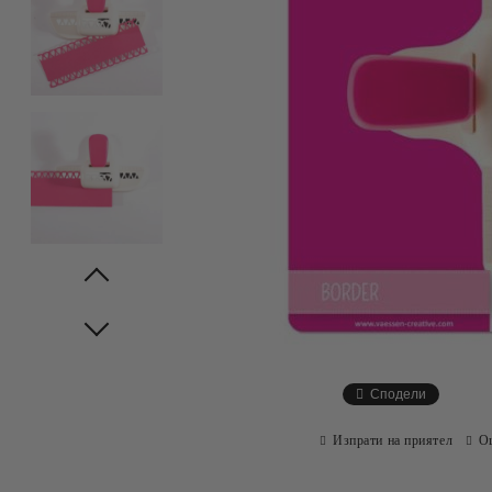
Prev
Next
Сподели
Изпрати на приятел
О