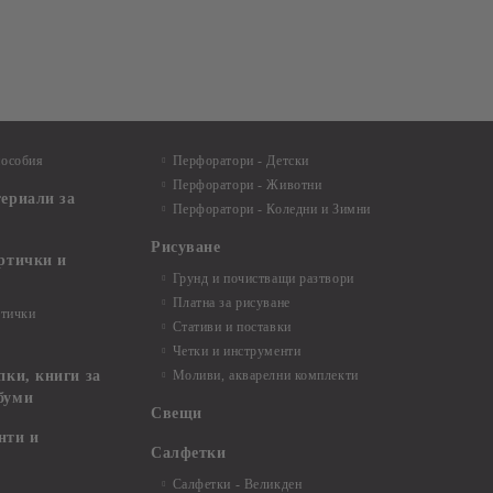
пособия
Перфоратори - Детски
Перфоратори - Животни
териали за
Перфоратори - Коледни и Зимни
Рисуване
артички и
Грунд и почистващи разтвори
Платна за рисуване
ртички
Стативи и поставки
Четки и инструменти
пки, книги за
Моливи, акварелни комплекти
буми
Свещи
нти и
Салфетки
Салфетки - Великден