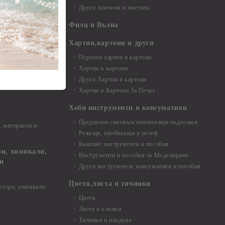
Други тампони и мастила
- до 6,00 см
- 7,00 - 15,00 см
Филц и Вълна
- над 15,00 см
и материали
Хартии,картони и други
Перлени хартии и картони
Хартии и картони
и аксесоари
Други Хартии и картони
Хартии и Картони За Печат
Хоби инструменти и консумативи
Предпазни самовъзстановяващи подложки
, материали и
Режещи, пробиващи и релеф
Квилинг инструменти и пособия
и, химикали,
Инструменти и пособия за Моделиране
ци
Други инструменти, консумативи и пособия
Цветя,листа и тичинки
стери, химикали
Цветя
Листа и клонки
Тичинки и плодове