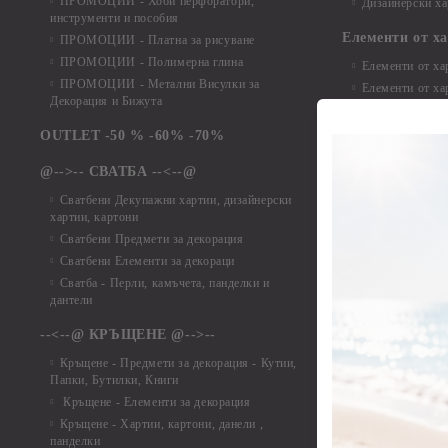
ПРОМОЦИИ - Хоби перфоратори,
Дизайнерски ха
инструменти и пособия
Елементи от х
ПРОМОЦИИ - Платна за рисуване
ПРОМОЦИИ - Полимерна глина
Елементи от ха
ПРОМОЦИИ - Метални Висулки за
Елементи от ха
Декорация и Бижута
Елементи от ха
Елементи от ха
OUTLET -50 % -60% -70%
Елементи от ха
@-->-- СВАТБА --<--@
Елементи от ха
Елементи от ха
Сватбени Декупажни хартии, дизайнерски
хартии, картони
Елементи от ха
Сватбени Предмети за декорация
Елементи от ха
Сватбени Елементи за декораци
Елементи от ха
Сватба - Перли, камъчета, панделки и
Елементи от ха
дантели
Елементи от ха
Елементи от ха
--<--@ КРЪЩЕНЕ @-->--
Елементи то хар
Кръщене - Предмети за декорация - Кутии,
Елементи от ха
Папки, Бутилки, Книги
Елементи от ха
Кръщене - Елементи за декорация
Елементи от ха
Кръщене - Хартии, картони, данели ,
Елементи от ха
панделки