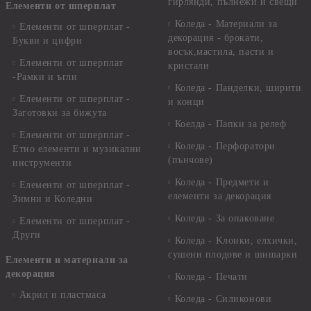
гирлянди, пълнежи и свещи
Елементи от шперплат
Коледа - Материали за
Елементи от шперплат -
декорация - брокати,
Букви и цифри
восък,мастила, пасти и
Елементи от шперплат
кристали
-Рамки и ъгли
Коледа - Панделки, ширити
Елементи от шперплат -
и конци
Заготовки за бижута
Коелда - Папки за релеф
Елементи от шперплат -
Коледа - Перфоратори
Етно елементи и музикални
(пънчове)
инструменти
Коледа - Предмети и
Елементи от шперплат -
елементи за декорация
Зимни и Коледни
Коледа - За опаковане
Елементи от шперплат -
Други
Коледа - Kлонки, елхички,
сушени плодове и шишарки
Елементи и материали за
декорация
Коледа - Печати
Акрил и пластмаса
Коледа - Силиконови