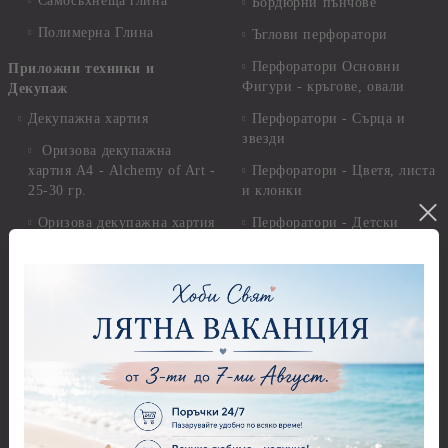
Самосъхнеща глина
Бордюрни пънчове
Полимерна Глина
Ъглови перфоратори
Перфоратори Основни
Приложни техники и
Фигури - кръгове, овали
Декупаж
Декупажна хартия
Перфоратори - Сърца и
звезди
Оризова декупажна
хартия А4 - Alchemy of Art -
Перфоратори - Цветя, листа
25-30 гр.
и клонки
Оризова декупажна хартия
Перфоратори - Детски
А4 - Itd. Collection - 25-30
Перфоратори - Животни
гр.
Перфоратори - Коледни и
Фина оризова декупажна
Зимни
хартия Stamperia - 21 х
29.см. - 28гр.
Рисуване
Декупажна хартия - Други
Грунд и почистващи
разтвори
Антични пасти
Платна за рисуване
Вакс пасти