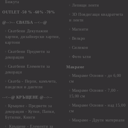
Бижута
Лепящи ленти
OUTLET -50 % -60% -70%
3D Повдигащи квадратчета
и ленти
@-->-- СВАТБА --<--@
Магнити
Сватбени Декупажни
хартии, дизайнерски хартии,
Велкро
картони
Силикон
Сватбени Предмети за
Фото ъгли
декорация
Сватбени Елементи за
Макраме
декораци
Макраме Основи - до 6,00
Сватба - Перли, камъчета,
см
панделки и дантели
Макраме Основи - 7,00 -
15,00 см
--<--@ КРЪЩЕНЕ @-->--
Макраме Основи - над 15,00
Кръщене - Предмети за
см
декорация - Кутии, Папки,
Бутилки, Книги
Макраме - Други материали
Кръщене - Елементи за