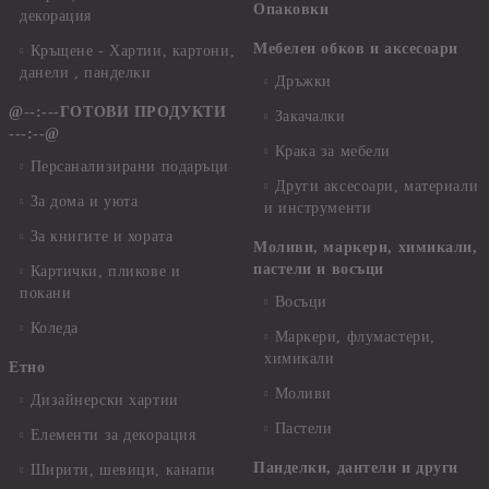
Опаковки
декорация
Мебелен обков и аксесоари
Кръщене - Хартии, картони,
данели , панделки
Дръжки
@--:---ГОТОВИ ПРОДУКТИ
Закачалки
---:--@
Крака за мебели
Персанализирани подаръци
Други аксесоари, материали
За дома и уюта
и инструменти
За книгите и хората
Моливи, маркери, химикали,
пастели и восъци
Картички, пликове и
покани
Восъци
Коледа
Маркери, флумастери,
химикали
Етно
Моливи
Дизайнерски хартии
Пастели
Елементи за декорация
Панделки, дантели и други
Ширити, шевици, канапи