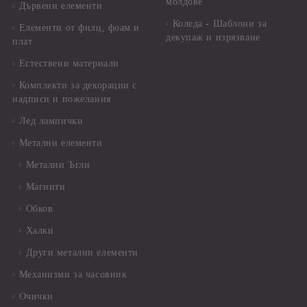
молдове
Дървени елементи
Коледа - Шаблони за
Елементи от филц, фоам и
декупаж и изрязване
плат
Естествени материали
Комплекти за декорации с
надписи и пожелания
Лед лампички
Метални елементи
Метални Ъгли
Магнити
Обков
Халки
Други метални елементи
Механизми за часовник
Очички