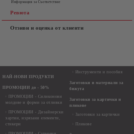
Информация за Съответствие
Ревюта
Отзиви и оценка от клиенти
Инструменти и пособия
НАЙ-НОВИ ПРОДУКТИ
Заготовки и материали за
ПРОМОЦИИ до - 50%
бижута
ПРОМОЦИИ - Силиконови
Заготовки за картички и
молдове и форми за отливки
пликове
ПРОМОЦИИ - Дизайнерски
Заготовки за картички
хартии, изрязани елементи,
стикери
Пликове
ПРОМОЦИИ - Сатенени