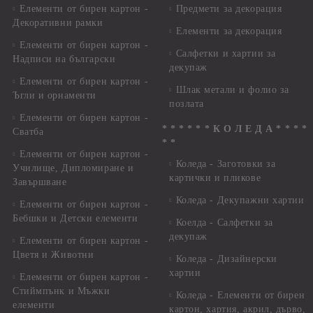
Елементи от бирен картон -
Предмети за декорация
Декоративни рамки
Елементи за декорация
Елементи от бирен картон -
Салфетки и хартии за
Надписи на български
декупаж
Елементи от бирен картон -
Шлак метали и фолио за
Ъгли и орнаменти
позлата
Елементи от бирен картон -
* * * * * * К О Л Е Д А * * * *
Сватба
* *
Елементи от бирен картон -
Коледа - Заготовки за
Училище, Дипломиране и
картички и пликове
Завършване
Коледа - Декупажни хартии
Елементи от бирен картон -
Бебшки и Детски елементи
Коелда - Салфетки за
декупаж
Елементи от бирен картон -
Цветя и Животни
Коледа - Дизайнерски
хартии
Елементи от бирен картон -
Стиймпънк и Мъжки
Коледа - Eлементи от бирен
елементи
картон, хартия, акрил, дърво,