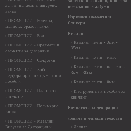
Заготовки за папки, книги за
ленти, панделки, шнурове,
пожелания и албуми
канап
Изрязани елементи и
ПРОМОЦИИ - Копчета,
Стикери
мъниста, брадс и айлет
Квилинг
ПРОМОЦИИ - Бои
Квилинг ленти - 3мм -
ПРОМОЦИИ - Предмети и
35см.
елементи за декорация
Квилинг ленти - микс
ПРОМОЦИИ - Салфетки
Квилинг ленти - перлени -
ПРОМОЦИИ - Хоби
3мм - 30см.
перфоратори, инструменти и
пособия
Квилинг ленти - 8мм
ПРОМОЦИИ - Платна за
Инструменти и пособия за
рисуване
квилинг
ПРОМОЦИИ - Полимерна
Комплекти за декорация
глина
Лепила и лепящи средства
ПРОМОЦИИ - Метални
Висулки за Декорация и
Лепила