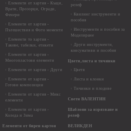
Елементи от хартия - Къщи,
релеф
Врати, Прозорци, Огради,
Квилинг инструменти и
Фенери
пособия
Елементи от хартия -
Инструменти и пособия за
Пътешествия и Фото моменти
Моделиране
Елементи то хартия -
Други инструменти,
Такове, табелки, етикети
консумативи и пособия
Елементи от хартия -
Многопластови елементи
Цветя,листа и тичинки
Елементи от хартия - Други
Цветя
Елементи от хартия -
Листа и клонки
Готови композиции
Тичинки и плодове
Елементи от хартия - Микс
Свети ВАЛЕНТИН
елементи
Елементи от хартия -
Шаблони за изрязване и
Коледа и Зима
релеф
Елементи от бирен картон
ВЕЛИКДЕН