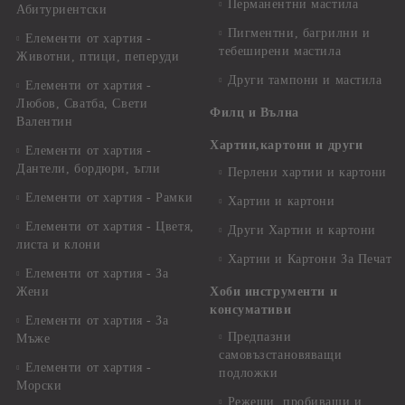
Перманентни мастила
Абитуриентски
Пигментни, багрилни и
Елементи от хартия -
тебеширени мастила
Животни, птици, пеперуди
Други тампони и мастила
Елементи от хартия -
Любов, Сватба, Свети
Филц и Вълна
Валентин
Хартии,картони и други
Елементи от хартия -
Дантели, бордюри, ъгли
Перлени хартии и картони
Елементи от хартия - Рамки
Хартии и картони
Елементи от хартия - Цветя,
Други Хартии и картони
листа и клони
Хартии и Картони За Печат
Елементи от хартия - За
Жени
Хоби инструменти и
консумативи
Елементи от хартия - За
Предпазни
Мъже
самовъзстановяващи
Елементи от хартия -
подложки
Морски
Режещи, пробиващи и