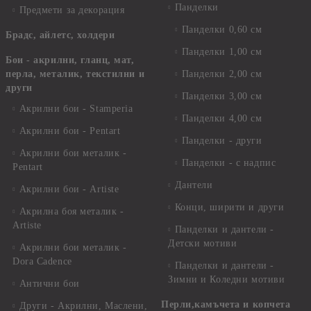
Панделки
Предмети за декорация
Панделки 0,60 см
Брадс, айлетс, холдери
Панделки 1,00 см
Бои - акрилни, гланц, мат,
перла, металик, текстилни и
Панделки 2,00 см
други
Панделки 3,00 см
Акрилни бои - Stamperia
Панделки 4,00 см
Акрилни бои - Pentart
Панделки - други
Акрилни бои металик -
Панделки - с надпис
Pentart
Дантели
Акрилни бои - Artiste
Конци, ширити и други
Акрилна боя металик -
Artiste
Панделки и дантели -
Детски мотиви
Акрилни бои металик -
Dora Cadence
Панделки и дантели -
Зимни и Коледни мотиви
Антични бои
Перли,камъчета и копчета
Други - Акрилни, Маслени,