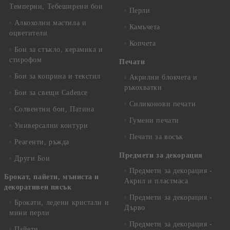
Темперни, Тебеширени бои
Перли
Алкохолни мастила и
Камъчета
оцветители
Копчета
Бои за стъкло, керамика и
стирофом
Печати
Бои за коприна и текстил
Акрилни блокчета и
ръкохватки
Бои за свещи Cadence
Силиконови печати
Солвентни бои, Патина
Гумени печати
Универсални контури
Печати за восък
Реагенти, ръжда
Предмети за декорация
Други Бои
Предмети за декорация -
Брокат, пайети, мъниста и
Акрил и пластмаса
декоративен пясък
Предмети за декорация -
Брокати, ледени кристали и
Дърво
мини перли
Предмети за декорация -
Пайети