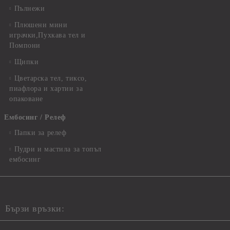
Пълнежи
Плюшени мини
играчки,Пухкава тел и
Помпони
Щипки
Цветарска тел, тиксо,
пиафлора и хартии за
опаковане
Ембосинг / Релеф
Папки за релеф
Пудри и мастила за топъл
ембосинг
Бързи връзки: