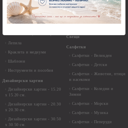
Стативи и поставки
Грунд, Основи, Релефни
пасти
Четки и инструменти
Варак, Шлак метал, Фолио,
Моливи, акварелни
Пантна
комплекти
Лакове и защитни покрития
Свещи
Лепила
Салфетки
Краклета и медиуми
Салфетки - Великден
Шаблони
Салфетки - Детски
Инструменти и пособия
Салфетки - Животни, птици
и насекоми
Дизайнерски хартии
Салфетки - Коледни и
Дизайнерски хартии - 15.20
Зимни
х 15.20 см.
Салфетки - Морски
Дизайнерски хартии - 20.30
х 20.30 см.
Салфетки - Музика
Дизайнерски хартии - 30.50
Салфетки - Пеперуди
х 30.50 см.