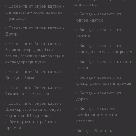
глина, гипс
Елементи от бирен картон -
Пътешестия - море, планина
Коледа - елементи от
,транспорт
бирен картон
Елементи от бирен картон -
Коледа - елементи от
Други
хартия
Елементи от бирен картон -
Коледа - елементи от
За миниатюри, дълбоки
акрил, пластмаса, стирофом
рамки, бебешки съкровища и
Коледа - елементи от гипс
екслоадиращи кутии
и глина
Елементи от бирен картон -
Коледа - елементи от
Коледа и Зима
филц, фоам, плат и прежда
Елементи от бирен картон -
Коледа - елементи от
Тематични комплекти
дърво
Елементи от бирен картон -
Коледа - звънчета,
Шейкър заготовки от бирен
камбанки и метални
картон за 3D картички,
елементи
албуми, ръчно израбоени
проекти
Коледа - Лампички,