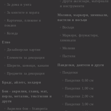
Други аксесоари, материали
За дома и уюта
и инструменти
За книгите и хората
Моливи, маркери, химикали,
пастели и восъци
Картички, пликове и
покани
Восъци
Коледа
Маркери, флумастери,
химикали
Етно
Моливи
Дизайнерски хартии
Пастели
Елементи за декорация
Панделки, дантели и други
Ширити, шевици, канапи
Панделки
Предмети за декорация
Панделки 0,60 см
Брадс, айлетс, холдери
Панделки 1,00 см
Бои - акрилни, гланц, мат,
перла, металик, текстилни и
Панделки 2,00 см
други
Панделки 3,00 см
Акрилни бои - Stamperia