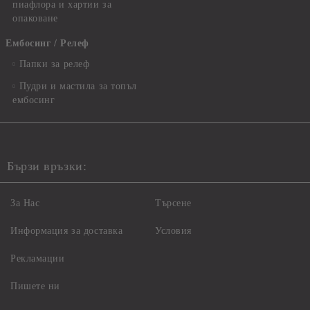
пиафлора и хартии за
опаковане
Ембосинг / Релеф
Папки за релеф
Пудри и мастила за топъл
ембосинг
Бързи връзки:
За Нас
Търсене
Информация за доставка
Условия
Рекламации
Пишете ни