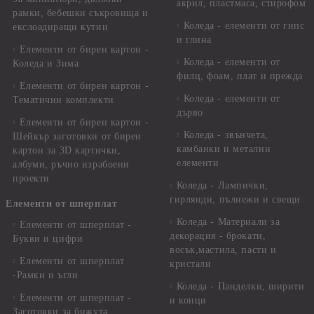
акрил, пластмаса, стирофом
рамки, бебешки съкровища и
Коледа - елементи от гипс
екслоадиращи кутии
и глина
Елементи от бирен картон -
Коледа - елементи от
Коледа и Зима
филц, фоам, плат и прежда
Елементи от бирен картон -
Коледа - елементи от
Тематични комплекти
дърво
Елементи от бирен картон -
Коледа - звънчета,
Шейкър заготовки от бирен
камбанки и метални
картон за 3D картички,
елементи
албуми, ръчно израбоени
проекти
Коледа - Лампички,
гирлянди, пълнежи и свещи
Елементи от шперплат
Коледа - Материали за
Елементи от шперплат -
декорация - брокати,
Букви и цифри
восък,мастила, пасти и
Елементи от шперплат
кристали
-Рамки и ъгли
Коледа - Панделки, ширити
Елементи от шперплат -
и конци
Заготовки за бижута