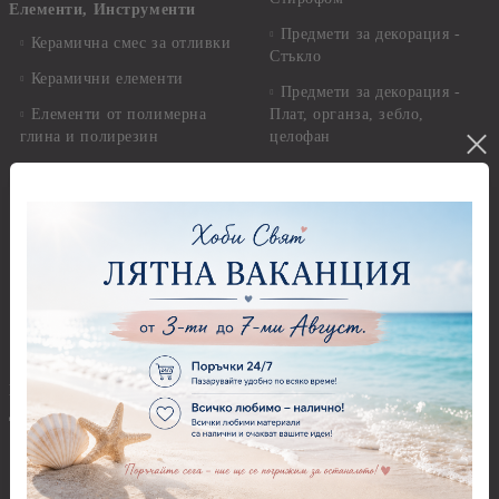
Елементи, Инструменти
Предмети за декорация -
Керамична смес за отливки
Стъкло
Керамични елементи
Предмети за декорация -
Елементи от полимерна
Плат, органза, зебло,
глина и полирезин
целофан
Пластични елементи
Пънчове Перфоратори
Инструменти за моделиране
Перфоратори до 2,50 см
Молдове и шаблони
Перфоратори 2,50 см
Глина
Перфоратори над 2,50 см
Самосъхнеща глина
Бордюрни пънчове
Полимерна Глина
Ъглови перфоратори
Перфоратори Основни
Приложни техники и
Фигури - кръгове, овали
Декупаж
Декупажна хартия
Перфоратори - Сърца и
звезди
Оризова декупажна