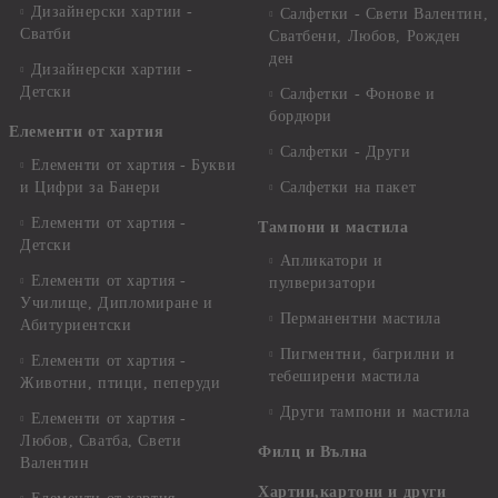
Дизайнерски хартии -
Салфетки - Свети Валентин,
Сватби
Сватбени, Любов, Рожден
ден
Дизайнерски хартии -
Детски
Салфетки - Фонове и
бордюри
Елементи от хартия
Салфетки - Други
Елементи от хартия - Букви
и Цифри за Банери
Салфетки на пакет
Елементи от хартия -
Тампони и мастила
Детски
Апликатори и
Елементи от хартия -
пулверизатори
Училище, Дипломиране и
Перманентни мастила
Абитуриентски
Пигментни, багрилни и
Елементи от хартия -
тебеширени мастила
Животни, птици, пеперуди
Други тампони и мастила
Елементи от хартия -
Любов, Сватба, Свети
Филц и Вълна
Валентин
Хартии,картони и други