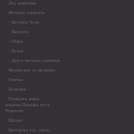
Лед лампички
Метални елементи
Метални Ъгли
Магнити
Обков
Халки
Други метални елементи
Механизми за часовник
Очички
Пълнежи
Плюшени мини
играчки,Пухкава тел и
Помпони
Щипки
Цветарска тел, тиксо,