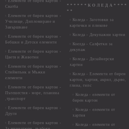
Елементи от бирен картон -
* * * * * * К О Л Е Д А * * * *
Сватба
* *
Елементи от бирен картон -
Коледа - Заготовки за
Училище, Дипломиране и
картички и пликове
Завършване
Коледа - Декупажни хартии
Елементи от бирен картон -
Бебшки и Детски елементи
Коелда - Салфетки за
декупаж
Елементи от бирен картон -
Цветя и Животни
Коледа - Дизайнерски
хартии
Елементи от бирен картон -
Стиймпънк и Мъжки
Коледа - Eлементи от бирен
елементи
картон, хартия, акрил, дърво,
глина, гипс
Елементи от бирен картон -
Пътешестия - море, планина
Коледа - елементи от
,транспорт
бирен картон
Елементи от бирен картон -
Коледа - елементи от
Други
хартия
Елементи от бирен картон -
Коледа - елементи от
За миниатюри, дълбоки