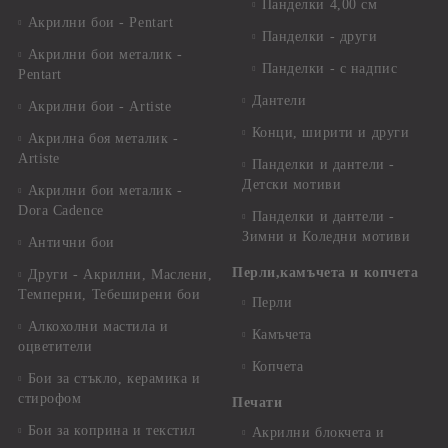
Панделки 4,00 см
Акрилни бои - Pentart
Панделки - други
Акрилни бои металик -
Панделки - с надпис
Pentart
Дантели
Акрилни бои - Artiste
Конци, ширити и други
Акрилна боя металик -
Artiste
Панделки и дантели -
Детски мотиви
Акрилни бои металик -
Dora Cadence
Панделки и дантели -
Зимни и Коледни мотиви
Антични бои
Перли,камъчета и копчета
Други - Акрилни, Маслени,
Темперни, Тебеширени бои
Перли
Алкохолни мастила и
Камъчета
оцветители
Копчета
Бои за стъкло, керамика и
стирофом
Печати
Бои за коприна и текстил
Акрилни блокчета и