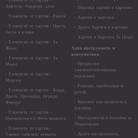
Елементи от хартия -
Дантели, бордюри, ъгли
Перлени хартии и картони
Елементи от хартия - Рамки
Хартии и картони
Елементи от хартия - Цветя,
Други Хартии и картони
листа и клони
Хартии и Картони За Печат
Елементи от хартия - За
Жени
Хоби инструменти и
консумативи
Елементи от хартия - За
Предпазни
Мъже
самовъзстановяващи
Елементи от хартия -
подложки
Морски
Режещи, пробиващи и
Елементи от хартия - Къщи,
релеф
Врати, Прозорци, Огради,
Квилинг инструменти и
Фенери
пособия
Елементи от хартия -
Инструменти и пособия за
Пътешествия и Фото моменти
Моделиране
Елементи то хартия -
Други инструменти,
Такове, табелки, етикети