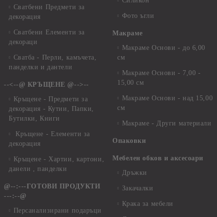
Силикон
Сватбени Предмети за
Фото ъгли
декорация
Сватбени Елементи за
Макраме
декораци
Макраме Основи - до 6,00
Сватба - Перли, камъчета,
см
панделки и дантели
Макраме Основи - 7,00 -
15,00 см
--<--@ КРЪЩЕНЕ @-->--
Макраме Основи - над 15,00
Кръщене - Предмети за
см
декорация - Кутии, Папки,
Бутилки, Книги
Макраме - Други материали
Кръщене - Елементи за
Опаковки
декорация
Мебелен обков и аксесоари
Кръщене - Хартии, картони,
данели , панделки
Дръжки
@--:---ГОТОВИ ПРОДУКТИ
Закачалки
---:--@
Крака за мебели
Персанализирани подаръци