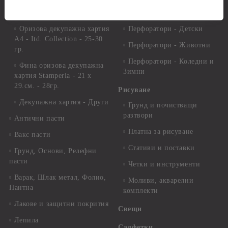
хартия А4 - Alchemy of Art -
Перфоратори - Цветя, листа
25-30 гр.
и клонки
Оризова декупажна хартия
Перфоратори - Детски
А4 - Itd. Collection - 25-30
Перфоратори - Животни
гр.
Перфоратори - Коледни и
Фина оризова декупажна
Зимни
хартия Stamperia - 21 х
29.см. - 28гр.
Рисуване
Декупажна хартия - Други
Грунд и почистващи
разтвори
Антични пасти
Платна за рисуване
Вакс пасти
Стативи и поставки
Грунд, Основи, Релефни
пасти
Четки и инструменти
Варак, Шлак метал, Фолио,
Моливи, акварелни
Пантна
комплекти
Лакове и защитни покрития
Свещи
Лепила
Салфетки