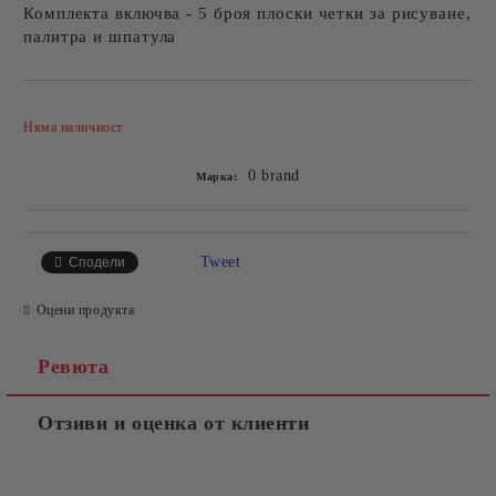
Комплекта включва - 5 броя плоски четки за рисуване,
палитра и шпатула
Добави в желани
Няма наличност
0 brand
Марка:
Tweet
Сподели
Оцени продукта
Ревюта
Отзиви и оценка от клиенти