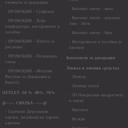
елементи за декорация
Квилинг ленти - микс
ПРОМОЦИИ - Салфетки
Квилинг ленти - перлени -
ПРОМОЦИИ - Хоби
3мм - 30см.
перфоратори, инструменти и
пособия
Квилинг ленти - 8мм
ПРОМОЦИИ - Платна за
Инструменти и пособия за
рисуване
квилинг
ПРОМОЦИИ - Полимерна
Комплекти за декорация
глина
Лепила и лепящи средства
ПРОМОЦИИ - Метални
Висулки за Декорация и
Лепила
Бижута
Лепящи ленти
OUTLET -50 % -60% -70%
3D Повдигащи квадратчета
и ленти
@-->-- СВАТБА --<--@
Магнити
Сватбени Декупажни
хартии, дизайнерски хартии,
Велкро
картони