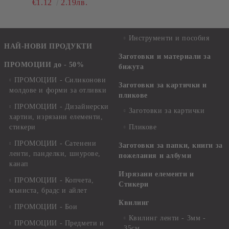
€1.12
2.19лв.
Инструменти и пособия
НАЙ-НОВИ ПРОДУКТИ
Заготовки и материали за
ПРОМОЦИИ до - 50%
бижута
ПРОМОЦИИ - Силиконови
Заготовки за картички и
молдове и форми за отливки
пликове
ПРОМОЦИИ - Дизайнерски
Заготовки за картички
хартии, изрязани елементи,
стикери
Пликове
ПРОМОЦИИ - Сатенени
Заготовки за папки, книги за
ленти, панделки, шнурове,
пожелания и албуми
канап
Изрязани елементи и
ПРОМОЦИИ - Копчета,
Стикери
мъниста, брадс и айлет
Квилинг
ПРОМОЦИИ - Бои
Квилинг ленти - 3мм -
ПРОМОЦИИ - Предмети и
35см.