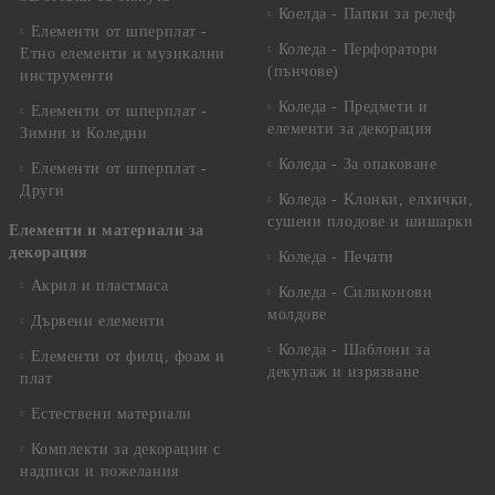
Коелда - Папки за релеф
Елементи от шперплат -
Коледа - Перфоратори
Етно елементи и музикални
(пънчове)
инструменти
Коледа - Предмети и
Елементи от шперплат -
елементи за декорация
Зимни и Коледни
Коледа - За опаковане
Елементи от шперплат -
Други
Коледа - Kлонки, елхички,
сушени плодове и шишарки
Елементи и материали за
декорация
Коледа - Печати
Акрил и пластмаса
Коледа - Силиконови
молдове
Дървени елементи
Коледа - Шаблони за
Елементи от филц, фоам и
декупаж и изрязване
плат
Естествени материали
Комплекти за декорации с
надписи и пожелания