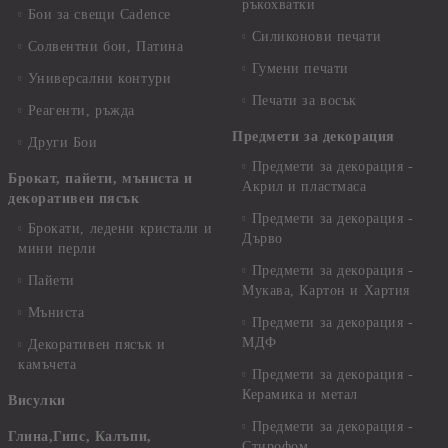
ръкохватки
Бои за свещи Cadence
Силиконови печати
Солвентни бои, Патина
Гумени печати
Универсални контури
Печати за восък
Реагенти, ръжда
Предмети за декорация
Други Бои
Предмети за декорация -
Брокат, пайети, мъниста и
Акрил и пластмаса
декоративен пясък
Предмети за декорация -
Брокати, ледени кристали и
Дърво
мини перли
Предмети за декорация -
Пайети
Мукава, Картон и Хартия
Мъниста
Предмети за декорация -
МДФ
Декоративен пясък и
камъчета
Предмети за декорация -
Керамика и метал
Висулки
Предмети за декорация -
Глина,Гипс, Калъпи,
Стирофом