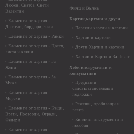
Любов, Сватба, Свети
Филц и Вълна
Валентин
Хартии,картони и други
Елементи от хартия -
Дантели, бордюри, ъгли
Перлени хартии и картони
Елементи от хартия - Рамки
Хартии и картони
Елементи от хартия - Цветя,
Други Хартии и картони
листа и клони
Хартии и Картони За Печат
Елементи от хартия - За
Жени
Хоби инструменти и
консумативи
Елементи от хартия - За
Предпазни
Мъже
самовъзстановяващи
Елементи от хартия -
подложки
Морски
Режещи, пробиващи и
Елементи от хартия - Къщи,
релеф
Врати, Прозорци, Огради,
Квилинг инструменти и
Фенери
пособия
Елементи от хартия -