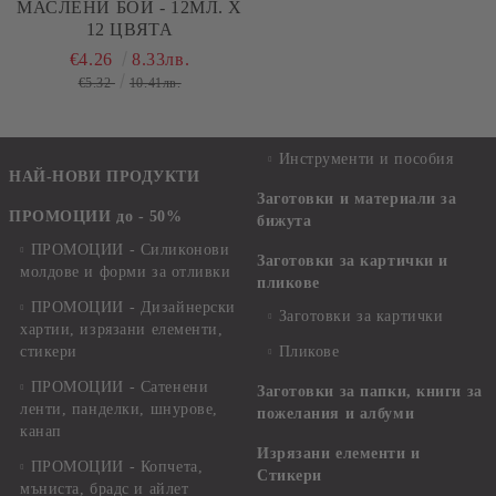
МАСЛЕНИ БОИ - 12МЛ. Х
12 ЦВЯТА
€4.26
8.33лв.
€5.32
10.41лв.
Инструменти и пособия
НАЙ-НОВИ ПРОДУКТИ
Заготовки и материали за
ПРОМОЦИИ до - 50%
бижута
ПРОМОЦИИ - Силиконови
Заготовки за картички и
молдове и форми за отливки
пликове
ПРОМОЦИИ - Дизайнерски
Заготовки за картички
хартии, изрязани елементи,
стикери
Пликове
ПРОМОЦИИ - Сатенени
Заготовки за папки, книги за
ленти, панделки, шнурове,
пожелания и албуми
канап
Изрязани елементи и
ПРОМОЦИИ - Копчета,
Стикери
мъниста, брадс и айлет