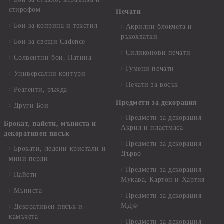
стирофом
Печати
Бои за коприна и текстил
Акрилни блокчета и
ръкохватки
Бои за свещи Cadence
Силиконови печати
Солвентни бои, Патина
Гумени печати
Универсални контури
Печати за восък
Реагенти, ръжда
Предмети за декорация
Други Бои
Предмети за декорация -
Брокат, пайети, мъниста и
Акрил и пластмаса
декоративен пясък
Предмети за декорация -
Брокати, ледени кристали и
Дърво
мини перли
Предмети за декорация -
Пайети
Мукава, Картон и Хартия
Мъниста
Предмети за декорация -
МДФ
Декоративен пясък и
камъчета
Предмети за декорация -