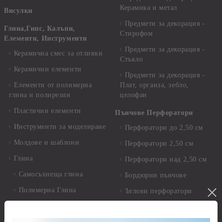
Керамика и метал
Висулки
Предмети за декорация -
Глина,Гипс, Калъпи,
Стирофом
Елементи, Инструменти
Предмети за декорация -
Керамична смес за отливки
Стъкло
Керамични елементи
Предмети за декорация -
Елементи от полимерна
Плат, органза, зебло,
глина и полирезин
целофан
Пластични елементи
Пънчове Перфоратори
Инструменти за моделиране
Перфоратори до 2,50 см
Молдове и шаблони
Перфоратори 2,50 см
Глина
Перфоратори над 2,50 см
Самосъхнеща глина
Бордюрни пънчове
Полимерна Глина
Ъглови перфоратори
Перфоратори Основни
Приложни техники и
Фигури - кръгове, овали
Декупаж