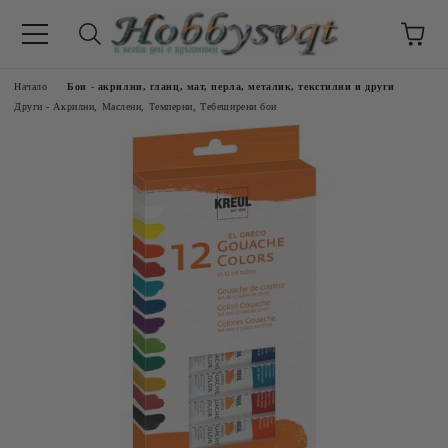
Начало
Бои - акрилни, гланц, мат, перла, металик, текстилни и други
Други - Акрилни, Маслени, Темперни, Тебеширени бои