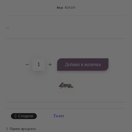
Код:
K26250
..
Добави в желани
Tweet
Сподели
Оцени продукта