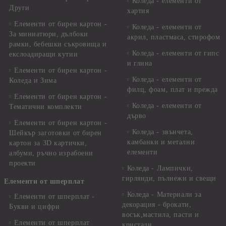
Коледа - елементи от
Други
хартия
Елементи от бирен картон -
Коледа - елементи от
За миниатюри, дълбоки
акрил, пластмаса, стирофом
рамки, бебешки съкровища и
Коледа - елементи от гипс
екслоадиращи кутии
и глина
Елементи от бирен картон -
Коледа - елементи от
Коледа и Зима
филц, фоам, плат и прежда
Елементи от бирен картон -
Коледа - елементи от
Тематични комплекти
дърво
Елементи от бирен картон -
Коледа - звънчета,
Шейкър заготовки от бирен
камбанки и метални
картон за 3D картички,
елементи
албуми, ръчно израбоени
проекти
Коледа - Лампички,
гирлянди, пълнежи и свещи
Елементи от шперплат
Коледа - Материали за
Елементи от шперплат -
декорация - брокати,
Букви и цифри
восък,мастила, пасти и
Елементи от шперплат
кристали