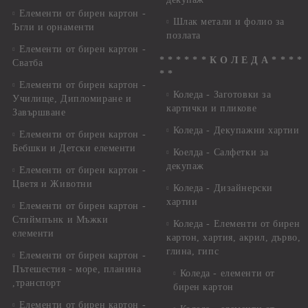
Елементи от бирен картон -
Шлак метали и фолио за
Ъгли и орнаменти
позлата
Елементи от бирен картон -
* * * * * * К О Л Е Д А * * * *
Сватба
* *
Елементи от бирен картон -
Коледа - Заготовки за
Училище, Дипломиране и
картички и пликове
Завършване
Коледа - Декупажни хартии
Елементи от бирен картон -
Бебшки и Детски елементи
Коелда - Салфетки за
декупаж
Елементи от бирен картон -
Цветя и Животни
Коледа - Дизайнерски
хартии
Елементи от бирен картон -
Стиймпънк и Мъжки
Коледа - Eлементи от бирен
елементи
картон, хартия, акрил, дърво,
глина, гипс
Елементи от бирен картон -
Пътешестия - море, планина
Коледа - елементи от
,транспорт
бирен картон
Елементи от бирен картон -