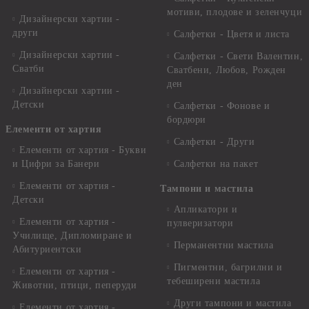
мотиви, плодове и зеленчуци
Дизайнерски хартии -
други
Салфетки - Цветя и листа
Дизайнерски хартии -
Салфетки - Свети Валентин,
Сватби
Сватбени, Любов, Рожден
ден
Дизайнерски хартии -
Детски
Салфетки - Фонове и
бордюри
Елементи от хартия
Салфетки - Други
Елементи от хартия - Букви
и Цифри за Банери
Салфетки на пакет
Елементи от хартия -
Тампони и мастила
Детски
Апликатори и
Елементи от хартия -
пулверизатори
Училище, Дипломиране и
Перманентни мастила
Абитуриентски
Пигментни, багрилни и
Елементи от хартия -
тебеширени мастила
Животни, птици, пеперуди
Други тампони и мастила
Елементи от хартия -