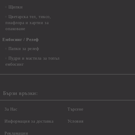
Щипки
Цветарска тел, тиксо,
пиафлора и хартии за
опаковане
Ембосинг / Релеф
Папки за релеф
Пудри и мастила за топъл
ембосинг
Бързи връзки:
За Нас
Търсене
Информация за доставка
Условия
Рекламации