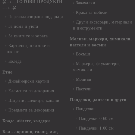
@--:---ГОТОВИ ПРОДУКТИ
Закачалки
---:--@
Крака за мебели
Персанализирани подаръци
Други аксесоари, материали
За дома и уюта
и инструменти
За книгите и хората
Моливи, маркери, химикали,
пастели и восъци
Картички, пликове и
покани
Восъци
Коледа
Маркери, флумастери,
химикали
Етно
Моливи
Дизайнерски хартии
Пастели
Елементи за декорация
Панделки, дантели и други
Ширити, шевици, канапи
Панделки
Предмети за декорация
Панделки 0,60 см
Брадс, айлетс, холдери
Панделки 1,00 см
Бои - акрилни, гланц, мат,