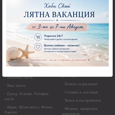
Декупажна хартия
Перфоратори - Сърца и
звезди
Оризова декупажна
хартия А4 - Alchemy of Art -
Перфоратори - Цветя, листа
25-30 гр.
и клонки
Оризова декупажна хартия
Перфоратори - Детски
А4 - Itd. Collection - 25-30
Перфоратори - Животни
гр.
Перфоратори - Коледни и
Фина оризова декупажна
Зимни
хартия Stamperia - 21 х
29.см. - 28гр.
Рисуване
Декупажна хартия - Други
Грунд и почистващи
разтвори
Антични пасти
Платна за рисуване
Вакс пасти
Стативи и поставки
Грунд, Основи, Релефни
пасти
Четки и инструменти
Варак, Шлак метал, Фолио,
Моливи, акварелни
Пантна
комплекти