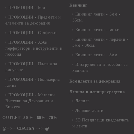
Квилинг
ПРОМОЦИИ - Бои
Квилинг ленти - 3мм -
ПРОМОЦИИ - Предмети и
35см.
елементи за декорация
Квилинг ленти - микс
ПРОМОЦИИ - Салфетки
Квилинг ленти - перлени -
ПРОМОЦИИ - Хоби
3мм - 30см.
перфоратори, инструменти и
пособия
Квилинг ленти - 8мм
ПРОМОЦИИ - Платна за
Инструменти и пособия за
рисуване
квилинг
ПРОМОЦИИ - Полимерна
Комплекти за декорация
глина
Лепила и лепящи средства
ПРОМОЦИИ - Метални
Висулки за Декорация и
Лепила
Бижута
Лепящи ленти
OUTLET -50 % -60% -70%
3D Повдигащи квадратчета
и ленти
@-->-- СВАТБА --<--@