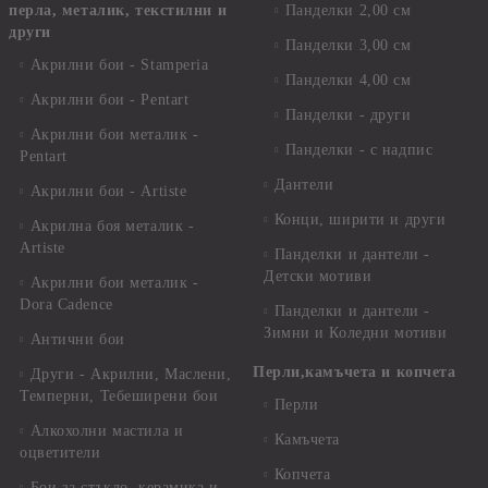
перла, металик, текстилни и
Панделки 2,00 см
други
Панделки 3,00 см
Акрилни бои - Stamperia
Панделки 4,00 см
Акрилни бои - Pentart
Панделки - други
Акрилни бои металик -
Панделки - с надпис
Pentart
Дантели
Акрилни бои - Artiste
Конци, ширити и други
Акрилна боя металик -
Artiste
Панделки и дантели -
Детски мотиви
Акрилни бои металик -
Dora Cadence
Панделки и дантели -
Зимни и Коледни мотиви
Антични бои
Перли,камъчета и копчета
Други - Акрилни, Маслени,
Темперни, Тебеширени бои
Перли
Алкохолни мастила и
Камъчета
оцветители
Копчета
Бои за стъкло, керамика и