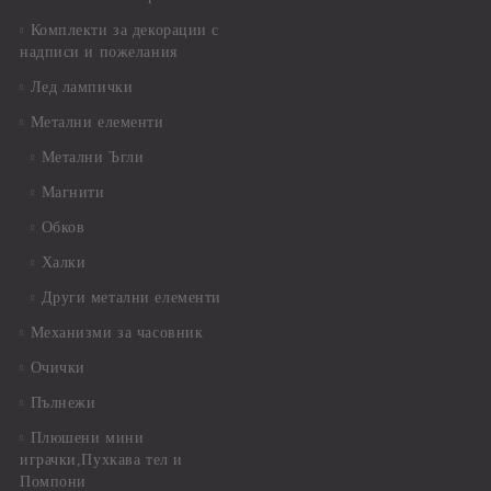
Комплекти за декорации с
надписи и пожелания
Лед лампички
Метални елементи
Метални Ъгли
Магнити
Обков
Халки
Други метални елементи
Механизми за часовник
Очички
Пълнежи
Плюшени мини
играчки,Пухкава тел и
Помпони