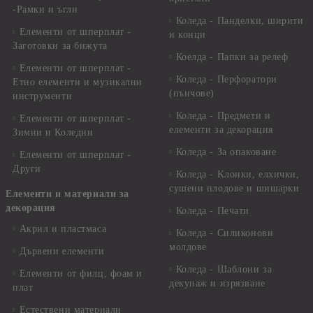
-Рамки и ъгли
Коледа - Панделки, ширити
Елементи от шперплат -
и конци
Заготовки за бижута
Коелда - Папки за релеф
Елементи от шперплат -
Коледа - Перфоратори
Етно елементи и музикални
(пънчове)
инструменти
Коледа - Предмети и
Елементи от шперплат -
елементи за декорация
Зимни и Коледни
Коледа - За опаковане
Елементи от шперплат -
Други
Коледа - Kлонки, елхички,
сушени плодове и шишарки
Елементи и материали за
декорация
Коледа - Печати
Акрил и пластмаса
Коледа - Силиконови
молдове
Дървени елементи
Коледа - Шаблони за
Елементи от филц, фоам и
декупаж и изрязване
плат
Естествени материали