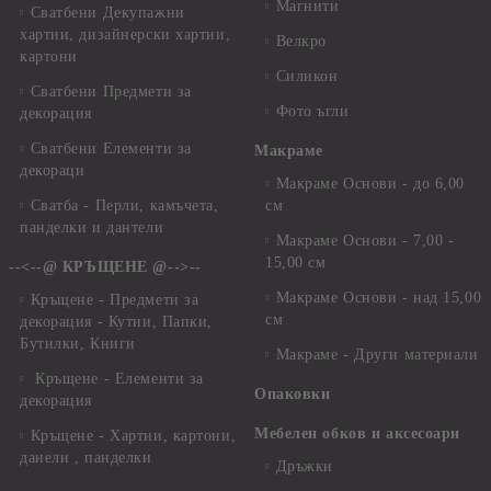
Магнити
Сватбени Декупажни
хартии, дизайнерски хартии,
Велкро
картони
Силикон
Сватбени Предмети за
Фото ъгли
декорация
Сватбени Елементи за
Макраме
декораци
Макраме Основи - до 6,00
Сватба - Перли, камъчета,
см
панделки и дантели
Макраме Основи - 7,00 -
15,00 см
--<--@ КРЪЩЕНЕ @-->--
Макраме Основи - над 15,00
Кръщене - Предмети за
см
декорация - Кутии, Папки,
Бутилки, Книги
Макраме - Други материали
Кръщене - Елементи за
Опаковки
декорация
Мебелен обков и аксесоари
Кръщене - Хартии, картони,
данели , панделки
Дръжки