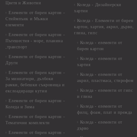
Цветя и Животни
Коледа - Дизайнерски
хартии
Елементи от бирен картон -
Стиймпънк и Мъжки
Коледа - Eлементи от бирен
елементи
картон, хартия, акрил, дърво,
глина, гипс
Елементи от бирен картон -
Пътешестия - море, планина
Коледа - елементи от
,транспорт
бирен картон
Елементи от бирен картон -
Коледа - елементи от
Други
хартия
Елементи от бирен картон -
Коледа - елементи от
За миниатюри, дълбоки
акрил, пластмаса, стирофом
рамки, бебешки съкровища и
Коледа - елементи от гипс
екслоадиращи кутии
и глина
Елементи от бирен картон -
Коледа - елементи от
Коледа и Зима
филц, фоам, плат и прежда
Елементи от бирен картон -
Коледа - елементи от
Тематични комплекти
дърво
Елементи от бирен картон -