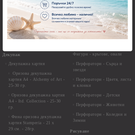
Молдове и шаблони
Перфоратори 2,50 см
Глина
Перфоратори над 2,50 см
Самосъхнеща глина
Бордюрни пънчове
Полимерна Глина
Ъглови перфоратори
Перфоратори Основни
Приложни техники и
Фигури - кръгове, овали
Декупаж
Декупажна хартия
Перфоратори - Сърца и
звезди
Оризова декупажна
хартия А4 - Alchemy of Art -
Перфоратори - Цветя, листа
25-30 гр.
и клонки
Оризова декупажна хартия
Перфоратори - Детски
А4 - Itd. Collection - 25-30
Перфоратори - Животни
гр.
Перфоратори - Коледни и
Фина оризова декупажна
Зимни
хартия Stamperia - 21 х
29.см. - 28гр.
Рисуване