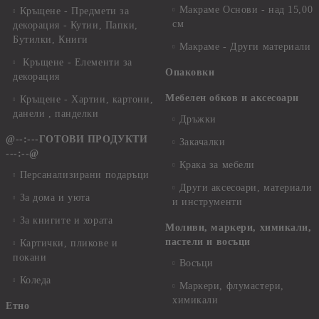
Макраме Основи - над 15,00
Кръщене - Предмети за
см
декорация - Кутии, Папки,
Бутилки, Книги
Макраме - Други материали
Кръщене - Елементи за
Опаковки
декорация
Мебелен обков и аксесоари
Кръщене - Хартии, картони,
данели , панделки
Дръжки
@--:---ГОТОВИ ПРОДУКТИ
Закачалки
---:--@
Крака за мебели
Персанализирани подаръци
Други аксесоари, материали
За дома и уюта
и инструменти
За книгите и хората
Моливи, маркери, химикали,
пастели и восъци
Картички, пликове и
покани
Восъци
Коледа
Маркери, флумастери,
химикали
Етно