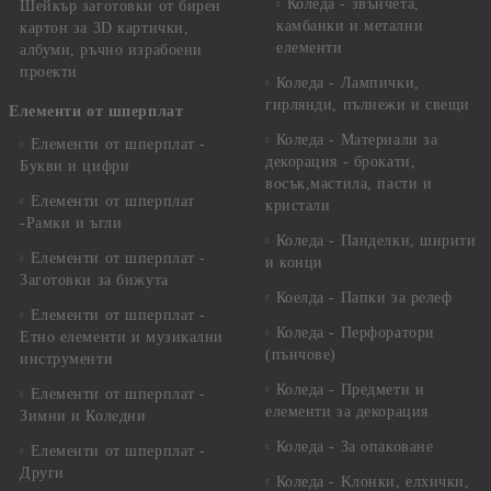
Коледа - звънчета,
Шейкър заготовки от бирен
камбанки и метални
картон за 3D картички,
елементи
албуми, ръчно израбоени
проекти
Коледа - Лампички,
гирлянди, пълнежи и свещи
Елементи от шперплат
Коледа - Материали за
Елементи от шперплат -
декорация - брокати,
Букви и цифри
восък,мастила, пасти и
Елементи от шперплат
кристали
-Рамки и ъгли
Коледа - Панделки, ширити
Елементи от шперплат -
и конци
Заготовки за бижута
Коелда - Папки за релеф
Елементи от шперплат -
Коледа - Перфоратори
Етно елементи и музикални
(пънчове)
инструменти
Коледа - Предмети и
Елементи от шперплат -
елементи за декорация
Зимни и Коледни
Коледа - За опаковане
Елементи от шперплат -
Други
Коледа - Kлонки, елхички,