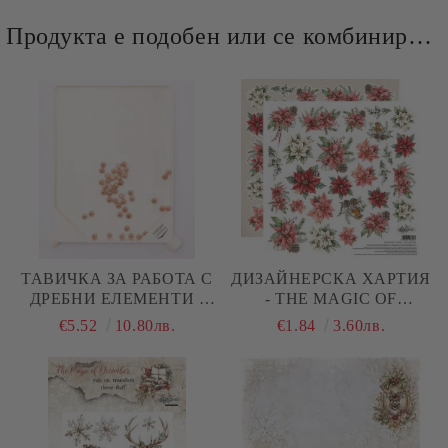
Продукта е подобен или се комбинира добре и със следните продукти :
ТАВИЧКА ЗА РАБОТА С
ДИЗАЙНЕРСКА ХАРТИЯ
ДРЕБНИ ЕЛЕМЕНТИ -
- THE MAGIC OF
БРОКАТ, МЪНИСТА,
DECEMBER - FLOWERS -
€5.52
10.80лв.
€1.84
3.60лв.
ПУДРИ
1 ЛИСТ