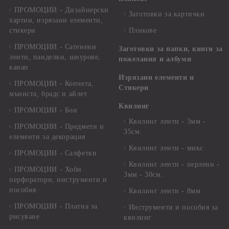
ПРОМОЦИИ - Дизайнерски
Заготовки за картички
хартии, изрязани елементи,
стикери
Пликове
ПРОМОЦИИ - Сатенени
Заготовки за папки, книги за
ленти, панделки, шнурове,
пожелания и албуми
канап
Изрязани елементи и
ПРОМОЦИИ - Копчета,
Стикери
мъниста, брадс и айлет
Квилинг
ПРОМОЦИИ - Бои
Квилинг ленти - 3мм -
ПРОМОЦИИ - Предмети и
35см.
елементи за декорация
Квилинг ленти - микс
ПРОМОЦИИ - Салфетки
Квилинг ленти - перлени -
ПРОМОЦИИ - Хоби
3мм - 30см.
перфоратори, инструменти и
пособия
Квилинг ленти - 8мм
ПРОМОЦИИ - Платна за
Инструменти и пособия за
рисуване
квилинг