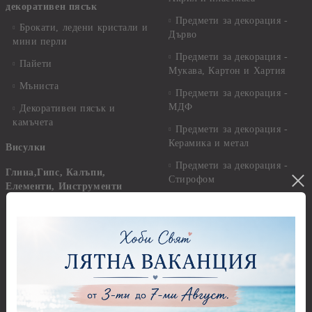
декоративен пясък
Предмети за декорация -
Брокати, ледени кристали и
Дърво
мини перли
Предмети за декорация -
Пайети
Мукава, Картон и Хартия
Мъниста
Предмети за декорация -
МДФ
Декоративен пясък и
камъчета
Предмети за декорация -
Керамика и метал
Висулки
Предмети за декорация -
Глина,Гипс, Калъпи,
Стирофом
Елементи, Инструменти
Предмети за декорация -
Керамична смес за отливки
Стъкло
Керамични елементи
Предмети за декорация -
Елементи от полимерна
Плат, органза, зебло,
глина и полирезин
целофан
Пластични елементи
Пънчове Перфоратори
Инструменти за моделиране
Перфоратори до 2,50 см