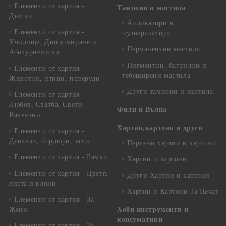
Елементи от хартия -
Тампони и мастила
Детски
Апликатори и
Елементи от хартия -
пулверизатори
Училище, Дипломиране и
Перманентни мастила
Абитуриентски
Пигментни, багрилни и
Елементи от хартия -
тебеширени мастила
Животни, птици, пеперуди
Други тампони и мастила
Елементи от хартия -
Любов, Сватба, Свети
Филц и Вълна
Валентин
Хартии,картони и други
Елементи от хартия -
Дантели, бордюри, ъгли
Перлени хартии и картони
Елементи от хартия - Рамки
Хартии и картони
Елементи от хартия - Цветя,
Други Хартии и картони
листа и клони
Хартии и Картони За Печат
Елементи от хартия - За
Жени
Хоби инструменти и
консумативи
Елементи от хартия - За