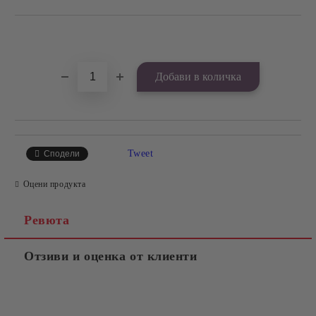
Добави в желани
Tweet
Сподели
Оцени продукта
Ревюта
Отзиви и оценка от клиенти