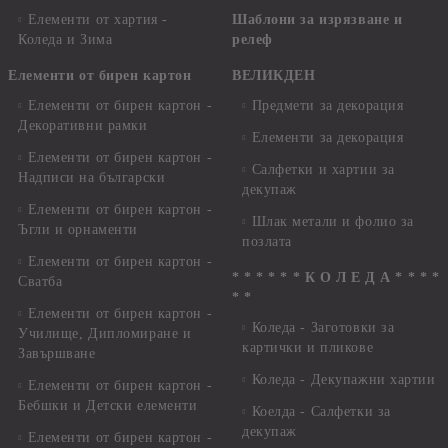
Елементи от хартия -
Шаблони за изрязване и
Коледа и Зима
релеф
Елементи от бирен картон
ВЕЛИКДЕН
Елементи от бирен картон -
Предмети за декорация
Декоративни рамки
Елементи за декорация
Елементи от бирен картон -
Салфетки и хартии за
Надписи на български
декупаж
Елементи от бирен картон -
Шлак метали и фолио за
Ъгли и орнаменти
позлата
Елементи от бирен картон -
* * * * * * К О Л Е Д А * * * *
Сватба
* *
Елементи от бирен картон -
Коледа - Заготовки за
Училище, Дипломиране и
картички и пликове
Завършване
Коледа - Декупажни хартии
Елементи от бирен картон -
Бебшки и Детски елементи
Коелда - Салфетки за
декупаж
Елементи от бирен картон -