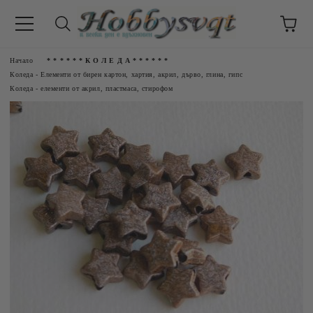
Начало
* * * * * * К О Л Е Д А * * * * * *
Коледа - Eлементи от бирен картон, хартия, акрил, дърво, глина, гипс
Коледа - елементи от акрил, пластмаса, стирофом