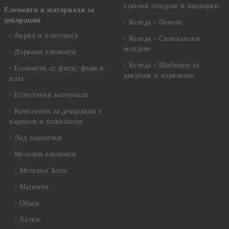
сушени плодове и шишарки
Елементи и материали за
декорация
Коледа - Печати
Акрил и пластмаса
Коледа - Силиконови
молдове
Дървени елементи
Коледа - Шаблони за
Елементи от филц, фоам и
декупаж и изрязване
плат
Естествени материали
Комплекти за декорации с
надписи и пожелания
Лед лампички
Метални елементи
Метални Ъгли
Магнити
Обков
Халки