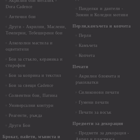
Акрилни бои металик -
Dora Cadence
Панделки и дантели -
Зимни и Коледни мотиви
Антични бои
Перли,камъчета и копчета
Други - Акрилни, Маслени,
Темперни, Тебеширени бои
Перли
Алкохолни мастила и
Камъчета
оцветители
Копчета
Бои за стъкло, керамика и
стирофом
Печати
Бои за коприна и текстил
Акрилни блокчета и
ръкохватки
Бои за свещи Cadence
Силиконови печати
Солвентни бои, Патина
Гумени печати
Универсални контури
Печати за восък
Реагенти, ръжда
Предмети за декорация
Други Бои
Предмети за декорация -
Брокат, пайети, мъниста и
Акрил и пластмаса