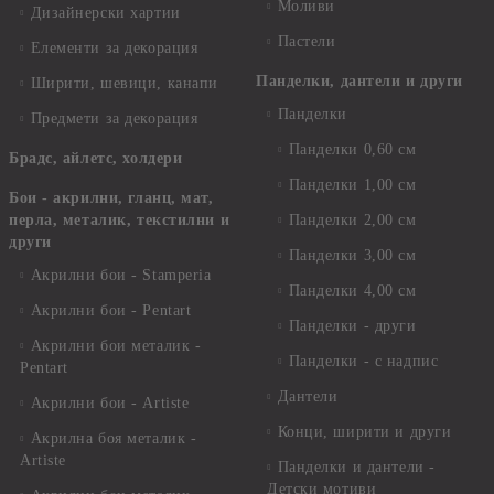
Моливи
Дизайнерски хартии
Пастели
Елементи за декорация
Панделки, дантели и други
Ширити, шевици, канапи
Панделки
Предмети за декорация
Панделки 0,60 см
Брадс, айлетс, холдери
Панделки 1,00 см
Бои - акрилни, гланц, мат,
перла, металик, текстилни и
Панделки 2,00 см
други
Панделки 3,00 см
Акрилни бои - Stamperia
Панделки 4,00 см
Акрилни бои - Pentart
Панделки - други
Акрилни бои металик -
Панделки - с надпис
Pentart
Дантели
Акрилни бои - Artiste
Конци, ширити и други
Акрилна боя металик -
Artiste
Панделки и дантели -
Детски мотиви