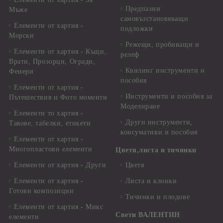
Предпазни
Мъже
самовъзстановяващи
Елементи от хартия -
подложки
Морски
Режещи, пробиващи и
Елементи от хартия - Къщи,
релеф
Врати, Прозорци, Огради,
Квилинг инструменти и
Фенери
пособия
Елементи от хартия -
Инструменти и пособия за
Пътешествия и Фото моменти
Моделиране
Елементи то хартия -
Други инструменти,
Такове, табелки, етикети
консумативи и пособия
Елементи от хартия -
Многопластови елементи
Цветя,листа и тичинки
Елементи от хартия - Други
Цветя
Елементи от хартия -
Листа и клонки
Готови композиции
Тичинки и плодове
Елементи от хартия - Микс
Свети ВАЛЕНТИН
елементи