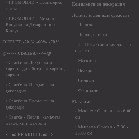
ПРОМОЦИИ - Полимерна
Комплекти за декорация
глина
Лепила и лепящи средства
ПРОМОЦИИ - Метални
Висулки за Декорация и
Лепила
Бижута
Лепящи ленти
OUTLET -50 % -60% -70%
3D Повдигащи квадратчета
и ленти
@-->-- СВАТБА --<--@
Магнити
Сватбени Декупажни
хартии, дизайнерски хартии,
Велкро
картони
Силикон
Сватбени Предмети за
Фото ъгли
декорация
Сватбени Елементи за
Макраме
декораци
Макраме Основи - до 6,00
Сватба - Перли, камъчета,
см
панделки и дантели
Макраме Основи - 7,00 -
15,00 см
--<--@ КРЪЩЕНЕ @-->--