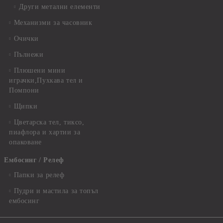
Други метални елементи
Механизми за часовник
Очички
Пълнежи
Плюшени мини
играчки,Пухкава тел и
Помпони
Щипки
Цветарска тел, тиксо,
пиафлора и хартии за
опаковане
Ембосинг / Релеф
Папки за релеф
Пудри и мастила за топъл
ембосинг