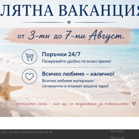
Макраме
ртия - Микс елементи
ртия - Коледа и Зима
Макраме Основи 
Макраме Основи 
ирен картон
Макраме Основи 
рен картон - Декоративни рамки
Макраме - Друг
рен картон - Надписи на български
Опаковки
рен картон - Ъгли и орнаменти
рен картон - Сватба
Мебелен обков 
рен картон - Училище, Дипломиране и Завършване
Дръжки
рен картон - Бебшки и Детски елементи
Закачалки
рен картон - Цветя и Животни
Крака за мебели
рен картон - Стиймпънк и Мъжки елементи
Други аксесоари
рен картон - Пътешестия - море, планина ,транспорт
инструменти
рен картон - Други
рен картон - За миниатюри, дълбоки рамки, бебешки
Моливи, маркер
лоадиращи кутии
пастели и восъ
рен картон - Коледа и Зима
Восъци
рен картон - Тематични комплекти
Маркери, флума
рен картон - Шейкър заготовки от бирен картон за
Моливи
буми, ръчно израбоени проекти
Пастели