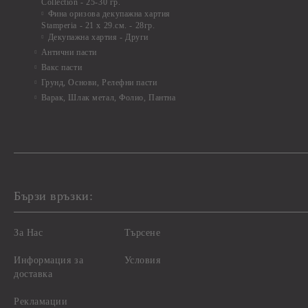
Collection - 25-30 гр.
Фина оризова декупажна хартия
Stamperia - 21 х 29.см. - 28гр.
Декупажна хартия - Други
Антични пасти
Вакс пасти
Грунд, Основи, Релефни пасти
Варак, Шлак метал, Фолио, Пантна
Бързи връзки:
За Нас
Търсене
Информация за
Условия
доставка
Рекламации