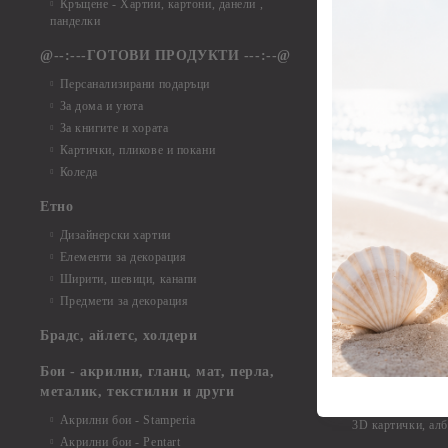
Кръщене - Хартии, картони, данели ,
Елементи от ха
панделки
Елементи от ха
@--:---ГОТОВИ ПРОДУКТИ ---:--@
Елементи от б
Персанализирани подаръци
Елементи от би
За дома и уюта
Елементи от би
За книгите и хората
Елементи от би
Картички, пликове и покани
Елементи от би
Коледа
Елементи от би
Етно
Елементи от би
Дизайнерски хартии
Елементи от би
Елементи за декорация
Елементи от би
Ширити, шевици, канапи
Елементи от би
Предмети за декорация
Елементи от би
Елементи от би
Брадс, айлетс, холдери
съкровища и екс
Елементи от би
Бои - акрилни, гланц, мат, перла,
Елементи от би
металик, текстилни и други
Елементи от би
Акрилни бои - Stamperia
3D картички, ал
Акрилни бои - Pentart