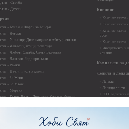
ртии - Сватби
ртии - Детски
Квилинг
Квилинг ленти -
артия
Квилинг ленти -
ртия - Букви и Цифри за Банери
Квилинг ленти -
ртия - Детски
30см.
ртия - Училище, Дипломиране и Абитуриентски
Квилинг ленти -
ртия - Животни, птици, пеперуди
Инструменти и п
ртия - Любов, Сватба, Свети Валентин
квилинг
ртия - Дантели, бордюри, ъгли
Комплекти за д
ртия - Рамки
ртия - Цветя, листа и клони
Лепила и лепящ
ртия - За Жени
Лепила
ртия - За Мъже
Лепящи ленти
ртия - Морски
3D Повдигащи к
ртия - Къщи, Врати, Прозорци, Огради, Фенери
ленти
ртия - Пътешествия и Фото моменти
Магнити
тия - Такове, табелки, етикети
Велкро
ртия - Многопластови елементи
Силикон
ртия - Други
Фото ъгли
ртия - Готови композиции