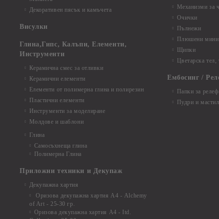
Механизми за 
Декоративен пясък и камъчета
Очички
Висулки
Пълнежи
Плюшени мини 
Глина,Гипс, Калъпи, Елементи,
Щипки
Инструменти
Цветарска тел,
Керамична смес за отливки
Ембосинг / Рел
Керамични елементи
Елементи от полимерна глина и полирезин
Папки за релеф
Пластични елементи
Пудри и мастил
Инструменти за моделиране
Молдове и шаблони
Глина
Самосъхнеща глина
Полимерна Глина
Приложни техники и Декупаж
Декупажна хартия
Оризова декупажна хартия А4 - Alchemy
of Art - 25-30 гр.
Оризова декупажна хартия А4 - Itd.