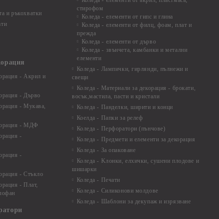
Коледа - елементи от акрил, пластмаса,
стирофом
а и ръкохватки
Коледа - елементи от гипс и глина
ати
Коледа - елементи от филц, фоам, плат и
прежда
Коледа - елементи от дърво
Коледа - звънчета, камбанки и метални
елементи
корация
Коледа - Лампички, гирлянди, пълнежи и
орация - Акрил и
свещи
Коледа - Материали за декорация - брокати,
орация - Дърво
восък,мастила, пасти и кристали
орация - Мукава,
Коледа - Панделки, ширити и конци
Коелда - Папки за релеф
корация - МДФ
Коледа - Перфоратори (пънчове)
орация -
Коледа - Предмети и елементи за декорация
Коледа - За опаковане
орация -
Коледа - Kлонки, елхички, сушени плодове и
шишарки
орация - Стъкло
Коледа - Печати
орация - Плат,
Коледа - Силиконови молдове
елофан
Коледа - Шаблони за декупаж и изрязване
ратори