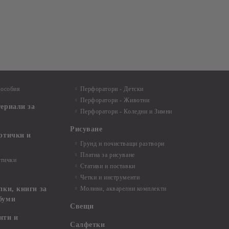
пособия
Перфоратори - Детски
Перфоратори - Животни
териали за
Перфоратори - Коледни и Зимни
Рисуване
артички и
Грунд и почистващи разтвори
Платна за рисуване
ртички
Стативи и поставки
Четки и инструменти
пки, книги за
Моливи, акварелни комплекти
буми
Свещи
нти и
Салфетки