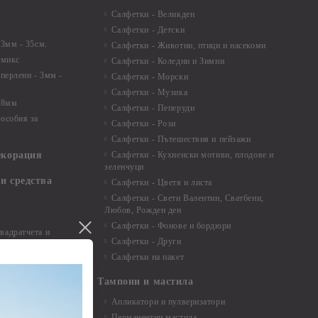
Салфетки - Великден
Салфетки - Детски
 3мм - 35см.
Салфетки - Животни, птици и насекоми
 микс
Салфетки - Коледни и Зимни
 перлени - 3мм -
Салфетки - Морски
Салфетки - Музика
 8мм
Салфетки - Пеперуди
особия за
Салфетки - Рози
Салфетки - Пътешествия и пейзажи
екорация
Салфетки - Кухненски мотиви, плодове и
зеленчуци
и средства
Салфетки - Цветя и листа
Салфетки - Свети Валентин, Сватбени,
Любов, Рожден ден
Салфетки - Фонове и бордюри
вадратчета и
Салфетки - Други
Салфетки на пакет
Тампони и мастила
Апликатори и пулверизатори
Перманентни мастила