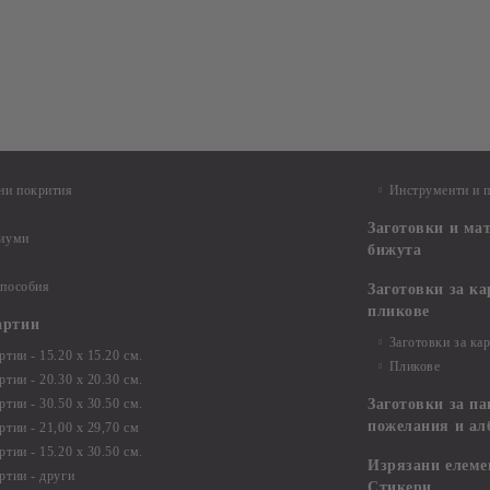
ни покрития
Инструменти и 
Заготовки и ма
диуми
бижута
 пособия
Заготовки за к
пликове
артии
Заготовки за ка
тии - 15.20 х 15.20 см.
Пликове
тии - 20.30 х 20.30 см.
тии - 30.50 х 30.50 см.
Заготовки за па
пожелания и ал
ртии - 21,00 х 29,70 см
тии - 15.20 x 30.50 см.
Изрязани елеме
ртии - други
Стикери