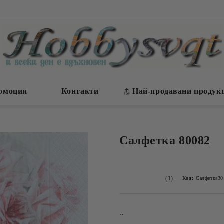
омоции
Контакти
Най-продавани продук
Салфетка 80082
(1)
Код:
Салфетка30
..