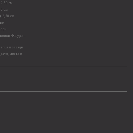
2,50 см
50 см
 2,50 см
ве
тори
новни Фигури -
ърца и звезди
ветя, листа и