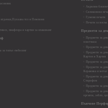
часовник
Акрилни блокчет
Силиконови печ
Гумени печати
играчки,Пухкава тел и Помпони
Печати за восък
 тиксо, пиафлора и хартии за опаковане
Предмети за де
Предмети за дек
еф
пластмаса
Предмети за дек
а за топъл ембосинг
Предмети за дек
Картон и Хартия
Предмети за де
Предмети за дек
Керамика и метал
Предмети за дек
Стирофом
Предмети за дек
Предмети за дек
органза, зебло, ц
Пънчове Перфо