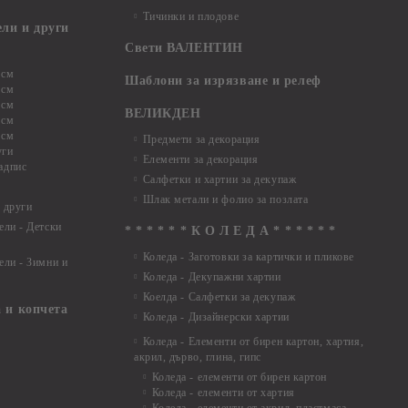
Тичинки и плодове
ели и други
Свети ВАЛЕНТИН
 см
Шаблони за изрязване и релеф
 см
 см
ВЕЛИКДЕН
 см
 см
Предмети за декорация
уги
Елементи за декорация
адпис
Салфетки и хартии за декупаж
Шлак метали и фолио за позлата
 други
ели - Детски
* * * * * * К О Л Е Д А * * * * * *
Коледа - Заготовки за картички и пликове
ели - Зимни и
Коледа - Декупажни хартии
Коелда - Салфетки за декупаж
 и копчета
Коледа - Дизайнерски хартии
Коледа - Eлементи от бирен картон, хартия,
акрил, дърво, глина, гипс
Коледа - елементи от бирен картон
Коледа - елементи от хартия