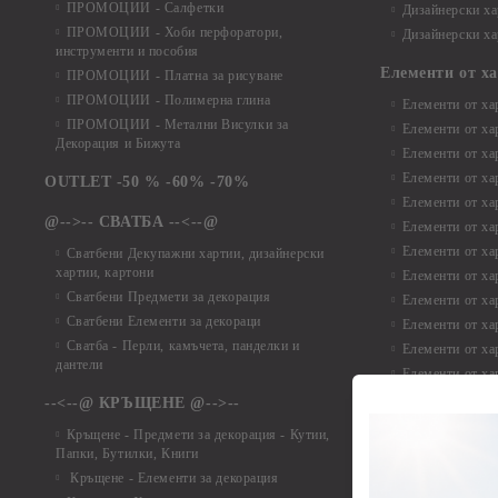
ПРОМОЦИИ - Салфетки
Дизайнерски ха
ПРОМОЦИИ - Хоби перфоратори,
Дизайнерски ха
инструменти и пособия
Елементи от х
ПРОМОЦИИ - Платна за рисуване
ПРОМОЦИИ - Полимерна глина
Елементи от ха
ПРОМОЦИИ - Метални Висулки за
Елементи от ха
Декорация и Бижута
Елементи от ха
Елементи от ха
OUTLET -50 % -60% -70%
Елементи от ха
@-->-- СВАТБА --<--@
Елементи от ха
Елементи от ха
Сватбени Декупажни хартии, дизайнерски
хартии, картони
Елементи от ха
Сватбени Предмети за декорация
Елементи от ха
Сватбени Елементи за декораци
Елементи от ха
Сватба - Перли, камъчета, панделки и
Елементи от ха
дантели
Елементи от ха
Елементи от ха
--<--@ КРЪЩЕНЕ @-->--
Елементи то хар
Кръщене - Предмети за декорация - Кутии,
Елементи от ха
Папки, Бутилки, Книги
Елементи от ха
Кръщене - Елементи за декорация
Елементи от ха