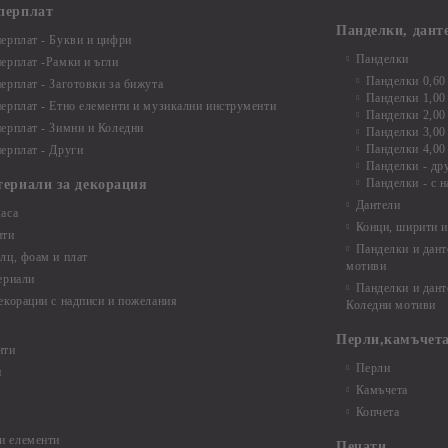
перплат
Панделки, дант
ерплат - Букви и цифри
Панделки
ерплат -Рамки и ъгли
Панделки 0,60
ерплат - Заготовки за бижута
Панделки 1,00
ерплат - Етно елементи и музикални инструменти
Панделки 2,00
ерплат - Зимни и Коледни
Панделки 3,00
Панделки 4,00
ерплат - Други
Панделки - др
Панделки - с н
териали за декорация
Дантели
аса
Конци, ширити и
нти
Панделки и дант
лц, фоам и плат
мотиви
ериали
Панделки и дант
екорации с надписи и пожелания
Коледни мотиви
Перли,камъчета
нти
Перли
и
Камъчета
Копчета
и елементи
Печати