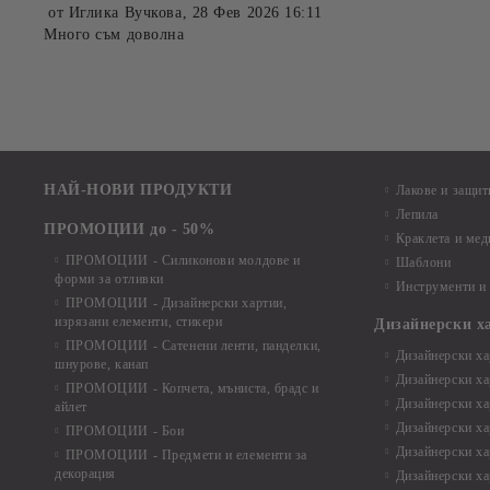
от
Иглика Вучкова
,
28 Фев 2026 16:11
Много съм доволна
НАЙ-НОВИ ПРОДУКТИ
Лакове и защит
Лепила
ПРОМОЦИИ до - 50%
Краклета и ме
ПРОМОЦИИ - Силиконови молдове и
Шаблони
форми за отливки
Инструменти и
ПРОМОЦИИ - Дизайнерски хартии,
изрязани елементи, стикери
Дизайнерски х
ПРОМОЦИИ - Сатенени ленти, панделки,
Дизайнерски хар
шнурове, канап
Дизайнерски хар
ПРОМОЦИИ - Копчета, мъниста, брадс и
Дизайнерски хар
айлет
Дизайнерски ха
ПРОМОЦИИ - Бои
Дизайнерски хар
ПРОМОЦИИ - Предмети и елементи за
декорация
Дизайнерски ха