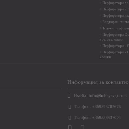
Перфоратори до 
Перфоратори 2,
Перфоратори над
Бордюрни пънчо
Ъглови перфора
Перфоратори Ос
кръгове, овали
Перфоратори - С
Перфоратори - Ц
клонки
Информация за контакти:
Имейл:
info@hobbysvqt.com
Телефон:
+359893782676
Телефон:
+359888837004