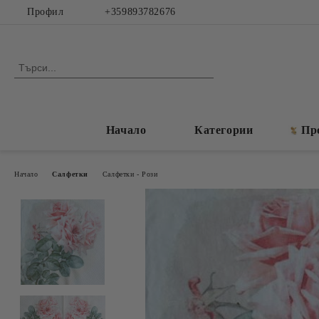
Профил
+359893782676
Начало
Категории
Пр
Начало
Салфетки
Салфетки - Рози