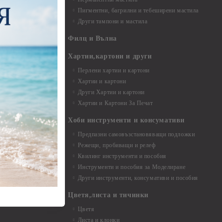
Пигментни, багрилни и тебеширени мастила
Други тампони и мастила
- до 6,00 см
- 7,00 - 15,00 см
Филц и Вълна
- над 15,00 см
и материали
Хартии,картони и други
Перлени хартии и картони
Хартии и картони
и аксесоари
Други Хартии и картони
Хартии и Картони За Печат
Хоби инструменти и консумативи
Предпазни самовъзстановяващи подложки
, материали и
Режещи, пробиващи и релеф
Квилинг инструменти и пособия
и, химикали,
Инструменти и пособия за Моделиране
ци
Други инструменти, консумативи и пособия
Цветя,листа и тичинки
стери, химикали
Цветя
Листа и клонки