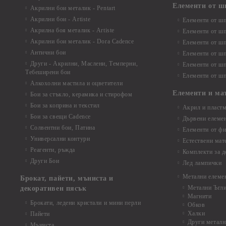
Елементи от ш
Акрилни бои металик - Pentart
Акрилни бои - Artiste
Елементи от шп
Акрилна боя металик - Artiste
Елементи от шп
Акрилни бои металик - Dora Cadence
Елементи от шп
Антични бои
Елементи от шп
Други - Акрилни, Маслени, Темперни,
Елементи от шп
Тебеширени бои
Елементи от шп
Алкохолни мастила и оцветители
Елементи и ма
Бои за стъкло, керамика и стирофом
Бои за коприна и текстил
Акрил и пластм
Бои за свещи Cadence
Дървени елеме
Солвентни бои, Патина
Елементи от фи
Универсални контури
Естествени мат
Реагенти, ръжда
Комплекти за д
Други Бои
Лед лампички
Метални елеме
Брокат, пайети, мъниста и
Метални Ъгл
декоративен пясък
Магнити
Брокати, ледени кристали и мини перли
Обков
Халки
Пайети
Други металн
Мъниста