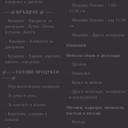
панделки и дантели
Макраме Основи - 7,00 -
15,00 см
--<--@ КРЪЩЕНЕ @-->--
Макраме Основи - над 15,00
Кръщене - Предмети за
см
декорация - Кутии, Папки,
Бутилки, Книги
Макраме - Други материали
Кръщене - Елементи за
Опаковки
декорация
Мебелен обков и аксесоари
Кръщене - Хартии, картони,
данели , панделки
Дръжки
@--:---ГОТОВИ ПРОДУКТИ
Закачалки
---:--@
Крака за мебели
Персанализирани подаръци
Други аксесоари, материали
За дома и уюта
и инструменти
За книгите и хората
Моливи, маркери, химикали,
пастели и восъци
Картички, пликове и
покани
Восъци