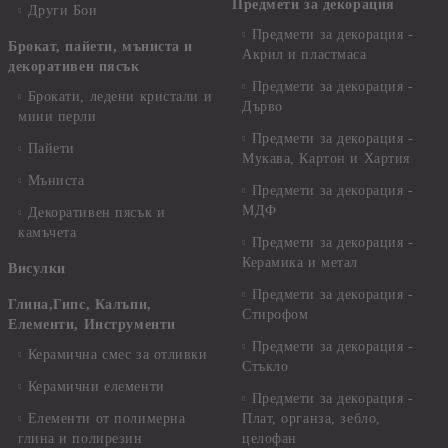
Предмети за декорация
Други Бои
Предмети за декорация -
Брокат, пайети, мъниста и
Акрил и пластмаса
декоративен пясък
Предмети за декорация -
Брокати, ледени кристали и
Дърво
мини перли
Предмети за декорация -
Пайети
Мукава, Картон и Хартия
Мъниста
Предмети за декорация -
МДФ
Декоративен пясък и
камъчета
Предмети за декорация -
Керамика и метал
Висулки
Предмети за декорация -
Глина,Гипс, Калъпи,
Стирофом
Елементи, Инструменти
Предмети за декорация -
Керамична смес за отливки
Стъкло
Керамични елементи
Предмети за декорация -
Елементи от полимерна
Плат, органза, зебло,
глина и полирезин
целофан