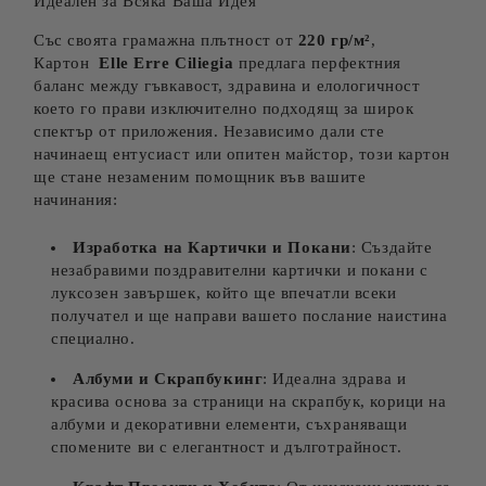
Идеален за Всяка Ваша Идея
Със своята грамажна плътност от
220 гр/м²
,
Картон
Elle Erre Ciliegia
предлага перфектния
баланс между гъвкавост, здравина и елологичност
което го прави изключително подходящ за широк
спектър от приложения. Независимо дали сте
начинаещ ентусиаст или опитен майстор, този картон
ще стане незаменим помощник във вашите
начинания:
Изработка на Картички и Покани
: Създайте
незабравими поздравителни картички и покани с
луксозен завършек, който ще впечатли всеки
получател и ще направи вашето послание наистина
специално.
Албуми и Скрапбукинг
: Идеална здрава и
красива основа за страници на скрапбук, корици на
албуми и декоративни елементи, съхраняващи
спомените ви с елегантност и дълготрайност.