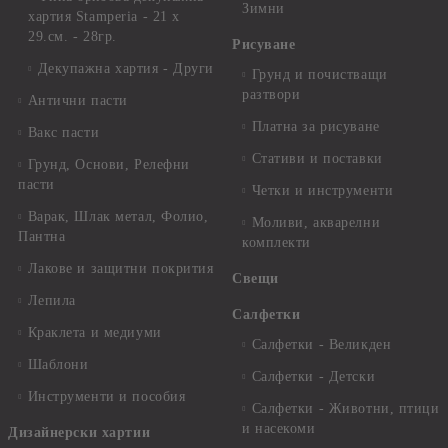
Зимни
хартия Stamperia - 21 х
29.см. - 28гр.
Рисуване
Декупажна хартия - Други
Грунд и почистващи
разтвори
Антични пасти
Платна за рисуване
Вакс пасти
Стативи и поставки
Грунд, Основи, Релефни
пасти
Четки и инструменти
Варак, Шлак метал, Фолио,
Моливи, акварелни
Пантна
комплекти
Лакове и защитни покрития
Свещи
Лепила
Салфетки
Краклета и медиуми
Салфетки - Великден
Шаблони
Салфетки - Детски
Инструменти и пособия
Салфетки - Животни, птици
и насекоми
Дизайнерски хартии