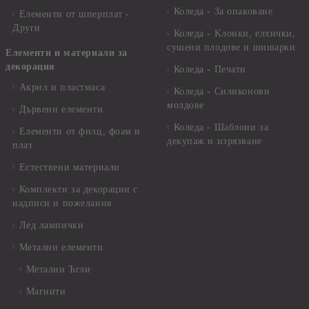
Коледа - За опаковане
Елементи от шперплат -
Други
Коледа - Kлонки, елхички,
сушени плодове и шишарки
Елементи и материали за
декорация
Коледа - Печати
Акрил и пластмаса
Коледа - Силиконови
молдове
Дървени елементи
Коледа - Шаблони за
Елементи от филц, фоам и
декупаж и изрязване
плат
Естествени материали
Комплекти за декорации с
надписи и пожелания
Лед лампички
Метални елементи
Метални Ъгли
Магнити