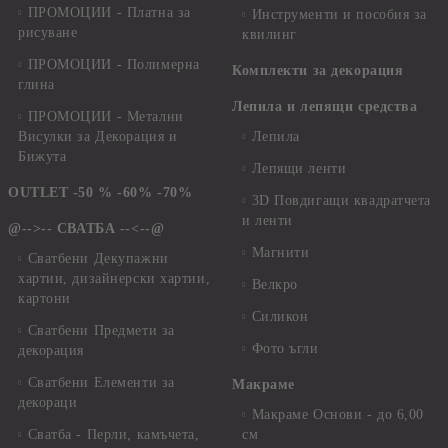
ПРОМОЦИИ - Платна за
Инструменти и пособия за
рисуване
квилинг
ПРОМОЦИИ - Полимерна
Комплекти за декорация
глина
Лепила и лепящи средства
ПРОМОЦИИ - Метални
Висулки за Декорация и
Лепила
Бижута
Лепящи ленти
OUTLET -50 % -60% -70%
3D Повдигащи квадратчета
и ленти
@-->-- СВАТБА --<--@
Магнити
Сватбени Декупажни
хартии, дизайнерски хартии,
Велкро
картони
Силикон
Сватбени Предмети за
Фото ъгли
декорация
Сватбени Елементи за
Макраме
декораци
Макраме Основи - до 6,00
Сватба - Перли, камъчета,
см