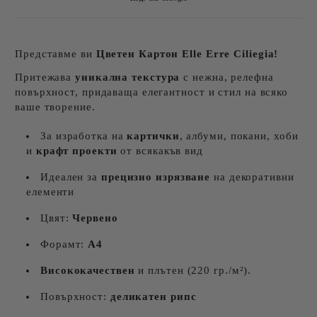
Представме ви
Цветен Картон
Elle Erre Ciliegia
!
Притежава
уникална текстура
с нежнa, релефна
повърхност, придаваща елегантност и стил на всяко
ваше творение.
За изработка на
картички
, албуми, покани, хоби
и
крафт проекти
от всякакъв вид
Идеален за
прецизно изрязване
на декоративни
елементи
Цвят:
Червено
Форамт:
А4
Висококачествен
и плътен (220 гр./м²).
Повърхност:
деликатен рипс