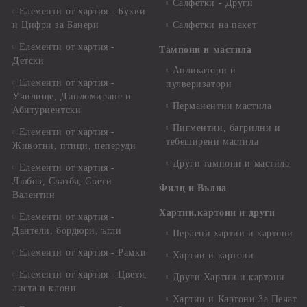
Салфетки - Други
Елементи от хартия - Букви
и Цифри за Банери
Салфетки на пакет
Елементи от хартия -
Тампони и мастила
Детски
Апликатори и
Елементи от хартия -
пулверизатори
Училище, Дипломиране и
Перманентни мастила
Абитуриентски
Пигментни, багрилни и
Елементи от хартия -
тебеширени мастила
Животни, птици, пеперуди
Други тампони и мастила
Елементи от хартия -
Любов, Сватба, Свети
Филц и Вълна
Валентин
Хартии,картони и други
Елементи от хартия -
Дантели, бордюри, ъгли
Перлени хартии и картони
Елементи от хартия - Рамки
Хартии и картони
Елементи от хартия - Цветя,
Други Хартии и картони
листа и клони
Хартии и Картони За Печат