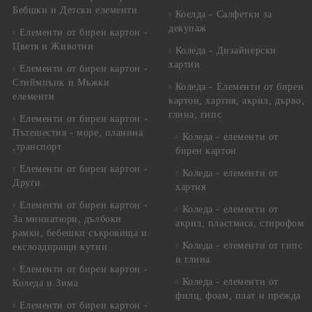
Бебшки и Детски елементи
Коелда - Салфетки за
декупаж
Елементи от бирен картон -
Цветя и Животни
Коледа - Дизайнерски
хартии
Елементи от бирен картон -
Стиймпънк и Мъжки
Коледа - Eлементи от бирен
елементи
картон, хартия, акрил, дърво,
глина, гипс
Елементи от бирен картон -
Пътешестия - море, планина
Коледа - елементи от
,транспорт
бирен картон
Елементи от бирен картон -
Коледа - елементи от
Други
хартия
Елементи от бирен картон -
Коледа - елементи от
За миниатюри, дълбоки
акрил, пластмаса, стирофом
рамки, бебешки съкровища и
Коледа - елементи от гипс
екслоадиращи кутии
и глина
Елементи от бирен картон -
Коледа - елементи от
Коледа и Зима
филц, фоам, плат и прежда
Елементи от бирен картон -