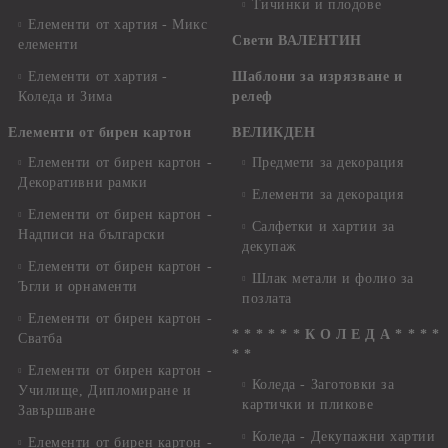
Тичинки и плодове
Елементи от хартия - Микс
Свети ВАЛЕНТИН
елементи
Елементи от хартия -
Шаблони за изрязване и
Коледа и Зима
релеф
Елементи от бирен картон
ВЕЛИКДЕН
Елементи от бирен картон -
Предмети за декорация
Декоративни рамки
Елементи за декорация
Елементи от бирен картон -
Салфетки и хартии за
Надписи на български
декупаж
Елементи от бирен картон -
Шлак метали и фолио за
Ъгли и орнаменти
позлата
Елементи от бирен картон -
* * * * * * К О Л Е Д А * * * *
Сватба
* *
Елементи от бирен картон -
Коледа - Заготовки за
Училище, Дипломиране и
картички и пликове
Завършване
Коледа - Декупажни хартии
Елементи от бирен картон -