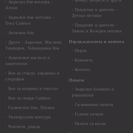
Конци, ширити и други
Акрилна боя металик -
Artiste
Панделки и дантели -
Детски мотиви
Акрилни бои металик -
Dora Cadence
Панделки и дантели -
Зимни и Коледни мотиви
Антични бои
Перли,камъчета и копчета
Други - Акрилни, Маслени,
Темперни, Тебеширени бои
Перли
Алкохолни мастила и
Камъчета
оцветители
Копчета
Бои за стъкло, керамика и
стирофом
Печати
Бои за коприна и текстил
Акрилни блокчета и
ръкохватки
Бои за свещи Cadence
Силиконови печати
Солвентни бои, Патина
Гумени печати
Универсални контури
Печати за восък
Реагенти, ръжда