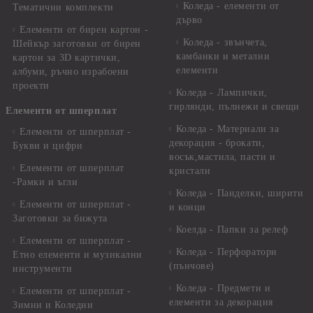
Коледа - елементи от
Тематични комплекти
дърво
Елементи от бирен картон -
Коледа - звънчета,
Шейкър заготовки от бирен
камбанки и метални
картон за 3D картички,
елементи
албуми, ръчно израбоени
проекти
Коледа - Лампички,
гирлянди, пълнежи и свещи
Елементи от шперплат
Коледа - Материали за
Елементи от шперплат -
декорация - брокати,
Букви и цифри
восък,мастила, пасти и
Елементи от шперплат
кристали
-Рамки и ъгли
Коледа - Панделки, ширити
Елементи от шперплат -
и конци
Заготовки за бижута
Коелда - Папки за релеф
Елементи от шперплат -
Коледа - Перфоратори
Етно елементи и музикални
(пънчове)
инструменти
Коледа - Предмети и
Елементи от шперплат -
елементи за декорация
Зимни и Коледни