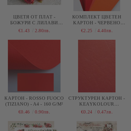
ЦВЕТЯ ОТ ПЛАТ -
КОМПЛЕКТ ЦВЕТЕН
БОЖУРИ С ЛИЛАВИ
КАРТОН - ЧЕРВЕНО
ТИЧИНКИ- ЧЕРВЕНО - 6
МИКС - 6,70 Х 30 СМ - 35
€1.43
2.80лв.
€2.25
4.40лв.
БР.
БР.
КАРТОН - ROSSO FUOCO
СТРУКТУРЕН КАРТОН -
(TIZIANO) - A4 - 160 G/M²
KEAYKOLOUR
GUARDSMAN RED -
€0.46
0.90лв.
€0.24
0.47лв.
КОЖА ЧЕРВЕНО - A4 -
300 G/M²