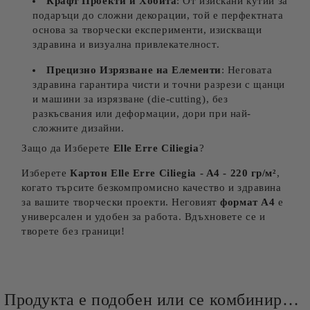
Крафт Проекти и Хобита
: От изискани кутии за
подаръци до сложни декорации, той е перфектната
основа за творчески експерименти, изискващи
здравина и визуална привлекателност.
Прецизно Изрязване на Елементи
: Неговата
здравина гарантира чисти и точни разрези с щанци
и машини за изрязване (die-cutting), без
разкъсвания или деформации, дори при най-
сложните дизайни.
Защо да Изберете
Elle Erre Ciliegia
?
Изберете
Картон
Elle Erre Ciliegia
- A4 - 220 гр/м²
,
когато търсите безкомпромисно качество и здравина
за вашите творчески проекти. Неговият
формат А4
е
универсален и удобен за работа. Вдъхновете се и
творете без граници!
Продукта е подобен или се комбинира добре и със следните продукти :