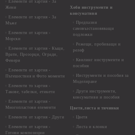
Елементи от хартия - За
Жени
Хоби инструменти и
консумативи
Елементи от хартия - За
Предпазни
Мъже
самовъзстановяващи
Елементи от хартия -
подложки
Морски
Режещи, пробиващи и
Елементи от хартия - Къщи,
релеф
Врати, Прозорци, Огради,
Квилинг инструменти и
Фенери
пособия
Елементи от хартия -
Инструменти и пособия за
Пътешествия и Фото моменти
Моделиране
Елементи то хартия -
Други инструменти,
Такове, табелки, етикети
консумативи и пособия
Елементи от хартия -
Многопластови елементи
Цветя,листа и тичинки
Елементи от хартия - Други
Цветя
Елементи от хартия -
Листа и клонки
Готови композиции