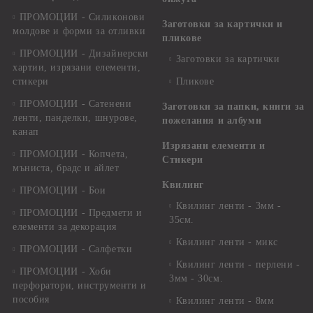
ПРОМОЦИИ - Силиконови
Заготовки за картички и
молдове и форми за отливки
пликове
ПРОМОЦИИ - Дизайнерски
Заготовки за картички
хартии, изрязани елементи,
стикери
Пликове
ПРОМОЦИИ - Сатенени
Заготовки за папки, книги за
ленти, панделки, шнурове,
пожелания и албуми
канап
Изрязани елементи и
ПРОМОЦИИ - Копчета,
Стикери
мъниста, брадс и айлет
Квилинг
ПРОМОЦИИ - Бои
Квилинг ленти - 3мм -
ПРОМОЦИИ - Предмети и
35см.
елементи за декорация
Квилинг ленти - микс
ПРОМОЦИИ - Салфетки
Квилинг ленти - перлени -
ПРОМОЦИИ - Хоби
3мм - 30см.
перфоратори, инструменти и
пособия
Квилинг ленти - 8мм