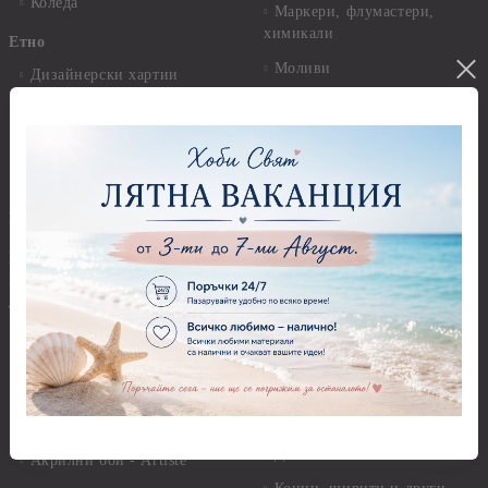
Коледа
Маркери, флумастери,
химикали
Етно
Моливи
Дизайнерски хартии
Пастели
Елементи за декорация
Панделки, дантели и други
Ширити, шевици, канапи
Панделки
Предмети за декорация
Панделки 0,60 см
Брадс, айлетс, холдери
Панделки 1,00 см
Бои - акрилни, гланц, мат,
перла, металик, текстилни и
Панделки 2,00 см
други
Панделки 3,00 см
Акрилни бои - Stamperia
Панделки 4,00 см
Акрилни бои - Pentart
Панделки - други
Акрилни бои металик -
Панделки - с надпис
Pentart
Дантели
Акрилни бои - Artiste