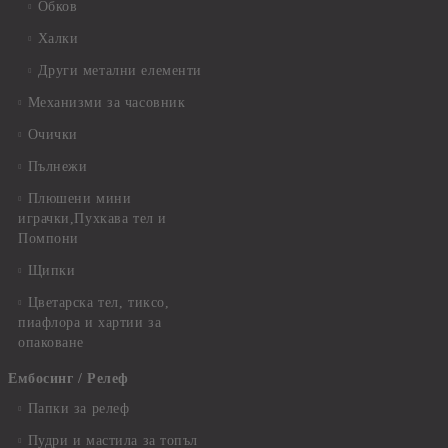
Обков
Халки
Други метални елементи
Механизми за часовник
Очички
Пълнежи
Плюшени мини
играчки,Пухкава тел и
Помпони
Щипки
Цветарска тел, тиксо,
пиафлора и хартии за
опаковане
Ембосинг / Релеф
Папки за релеф
Пудри и мастила за топъл