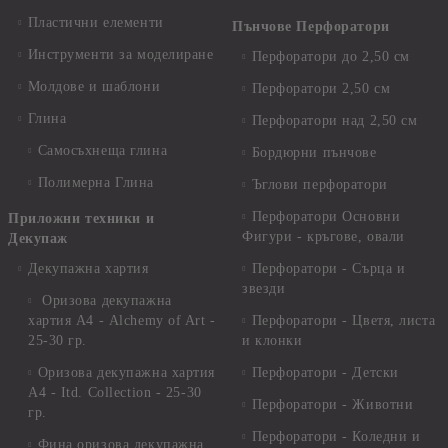
Пластични елементи
Пънчове Перфоратори
Инструменти за моделиране
Перфоратори до 2,50 см
Молдове и шаблони
Перфоратори 2,50 см
Глина
Перфоратори над 2,50 см
Самосъхнеща глина
Бордюрни пънчове
Полимерна Глина
Ъглови перфоратори
Перфоратори Основни
Приложни техники и
Фигури - кръгове, овали
Декупаж
Декупажна хартия
Перфоратори - Сърца и
звезди
Оризова декупажна
хартия А4 - Alchemy of Art -
Перфоратори - Цветя, листа
25-30 гр.
и клонки
Оризова декупажна хартия
Перфоратори - Детски
А4 - Itd. Collection - 25-30
Перфоратори - Животни
гр.
Перфоратори - Коледни и
Фина оризова декупажна