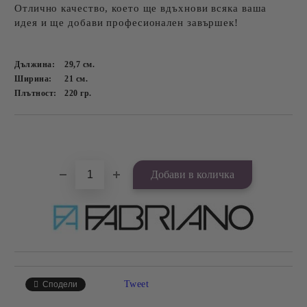
Отлично качество, което ще вдъхнови всяка ваша
идея и ще добави професионален завършек!
Дължина:
29,7
см.
Ширина:
21
см.
Плътност:
220
гр.
Добави в желани
Tweet
Сподели