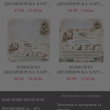
ДИЗАЙНЕРСКА ХАРТИЯ
ДИЗАЙНЕРСКА ХАРТИЯ
- THE MAGIC OF
- THE MAGIC OF
€7.90
15.45лв.
€4.60
9.00лв.
DECEMBER - 24 ЛИСТА
DECEMBER - 6 ЛИСТА
КОМПЛЕКТ
КОМПЛЕКТ
ДИЗАЙНЕРСКА ХАРТИЯ
ДИЗАЙНЕРСКА ХАРТИЯ
- THE MAGIC OF
- THE MAGIC OF
€8.40
16.43лв.
€6.99
13.67лв.
DECEMBER - 6 ЛИСТА
DECEMBER - 12 ЛИСТА
Инструменти и пособия
НАЙ-НОВИ ПРОДУКТИ
Заготовки и материали за
ПРОМОЦИИ до - 50%
бижута