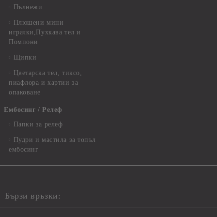
Пълнежи
Плюшени мини
играчки,Пухкава тел и
Помпони
Щипки
Цветарска тел, тиксо,
пиафлора и хартии за
опаковане
Ембосинг / Релеф
Папки за релеф
Пудри и мастила за топъл
ембосинг
Бързи връзки: