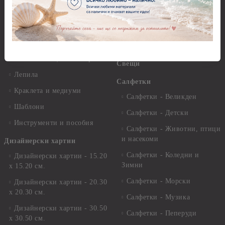
Стативи и поставки
Грунд, Основи, Релефни
пасти
Четки и инструменти
Варак, Шлак метал, Фолио,
Моливи, акварелни
Пантна
комплекти
Лакове и защитни покрития
Свещи
Лепила
Салфетки
Краклета и медиуми
Салфетки - Великден
Шаблони
Салфетки - Детски
Инструменти и пособия
Салфетки - Животни, птици
и насекоми
Дизайнерски хартии
Салфетки - Коледни и
Дизайнерски хартии - 15.20
Зимни
х 15.20 см.
Салфетки - Морски
Дизайнерски хартии - 20.30
х 20.30 см.
Салфетки - Музика
Дизайнерски хартии - 30.50
Салфетки - Пеперуди
х 30.50 см.