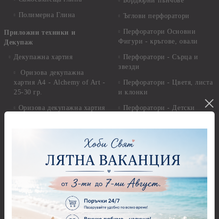
Бордюрни пънчове
Полимерна Глина
Ъглови перфоратори
Перфоратори Основни
Приложни техники и
Фигури - кръгове, овали
Декупаж
Декупажна хартия
Перфоратори - Сърца и
звезди
Оризова декупажна
хартия А4 - Alchemy of Art -
Перфоратори - Цветя, листа
25-30 гр.
и клонки
Оризова декупажна хартия
Перфоратори - Детски
А4 - Itd. Collection - 25-30
Перфоратори - Животни
гр.
Перфоратори - Коледни и
Фина оризова декупажна
Зимни
хартия Stamperia - 21 х
29.см. - 28гр.
Рисуване
Декупажна хартия - Други
Грунд и почистващи
разтвори
Антични пасти
Платна за рисуване
Вакс пасти