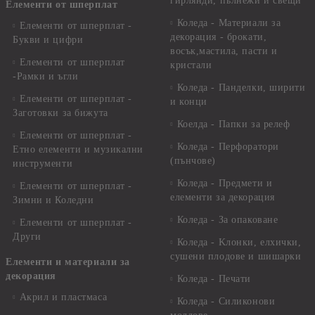
гирлянди, пълнежи и свещи
Елементи от шперплат
Коледа - Материали за
Елементи от шперплат -
декорация - брокати,
Букви и цифри
восък,мастила, пасти и
Елементи от шперплат
кристали
-Рамки и ъгли
Коледа - Панделки, ширити
Елементи от шперплат -
и конци
Заготовки за бижута
Коелда - Папки за релеф
Елементи от шперплат -
Коледа - Перфоратори
Етно елементи и музикални
(пънчове)
инструменти
Коледа - Предмети и
Елементи от шперплат -
елементи за декорация
Зимни и Коледни
Коледа - За опаковане
Елементи от шперплат -
Други
Коледа - Kлонки, елхички,
сушени плодове и шишарки
Елементи и материали за
декорация
Коледа - Печати
Акрил и пластмаса
Коледа - Силиконови