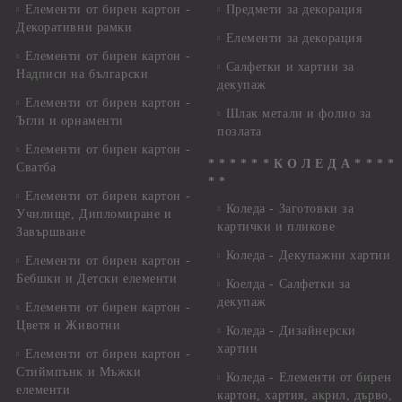
Елементи от бирен картон -
Предмети за декорация
Декоративни рамки
Елементи за декорация
Елементи от бирен картон -
Салфетки и хартии за
Надписи на български
декупаж
Елементи от бирен картон -
Шлак метали и фолио за
Ъгли и орнаменти
позлата
Елементи от бирен картон -
* * * * * * К О Л Е Д А * * * *
Сватба
* *
Елементи от бирен картон -
Коледа - Заготовки за
Училище, Дипломиране и
картички и пликове
Завършване
Коледа - Декупажни хартии
Елементи от бирен картон -
Бебшки и Детски елементи
Коелда - Салфетки за
декупаж
Елементи от бирен картон -
Цветя и Животни
Коледа - Дизайнерски
хартии
Елементи от бирен картон -
Стиймпънк и Мъжки
Коледа - Eлементи от бирен
елементи
картон, хартия, акрил, дърво,