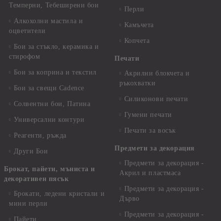
Темперни, Тебеширени бои
Перли
Алкохолни мастила и
Камъчета
оцветители
Копчета
Бои за стъкло, керамика и
стирофом
Печати
Бои за коприна и текстил
Акрилни блокчета и
ръкохватки
Бои за свещи Cadence
Силиконови печати
Солвентни бои, Патина
Гумени печати
Универсални контури
Печати за восък
Реагенти, ръжда
Предмети за декорация
Други Бои
Предмети за декорация -
Брокат, пайети, мъниста и
Акрил и пластмаса
декоративен пясък
Предмети за декорация -
Брокати, ледени кристали и
Дърво
мини перли
Предмети за декорация -
Пайети