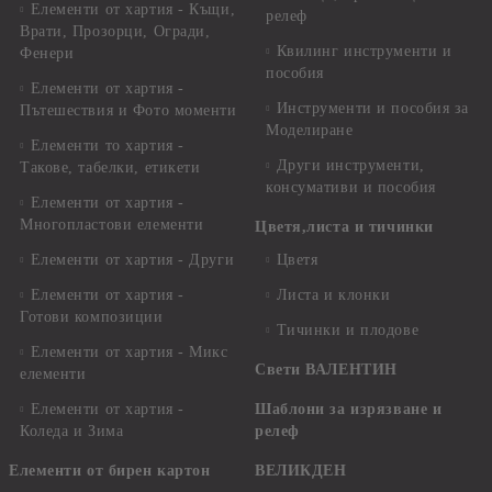
Елементи от хартия - Къщи,
релеф
Врати, Прозорци, Огради,
Квилинг инструменти и
Фенери
пособия
Елементи от хартия -
Инструменти и пособия за
Пътешествия и Фото моменти
Моделиране
Елементи то хартия -
Други инструменти,
Такове, табелки, етикети
консумативи и пособия
Елементи от хартия -
Многопластови елементи
Цветя,листа и тичинки
Елементи от хартия - Други
Цветя
Елементи от хартия -
Листа и клонки
Готови композиции
Тичинки и плодове
Елементи от хартия - Микс
Свети ВАЛЕНТИН
елементи
Елементи от хартия -
Шаблони за изрязване и
Коледа и Зима
релеф
Елементи от бирен картон
ВЕЛИКДЕН