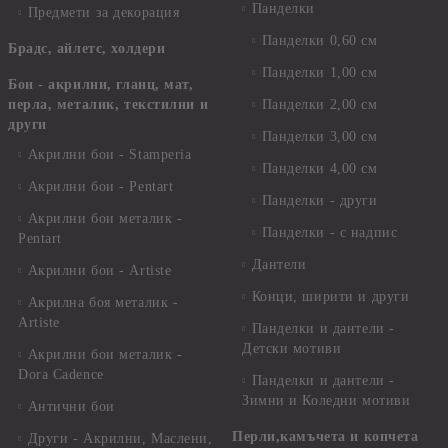
Панделки
Предмети за декорация
Панделки 0,60 см
Брадс, айлетс, холдери
Панделки 1,00 см
Бои - акрилни, гланц, мат,
перла, металик, текстилни и
Панделки 2,00 см
други
Панделки 3,00 см
Акрилни бои - Stamperia
Панделки 4,00 см
Акрилни бои - Pentart
Панделки - други
Акрилни бои металик -
Панделки - с надпис
Pentart
Дантели
Акрилни бои - Artiste
Конци, ширити и други
Акрилна боя металик -
Artiste
Панделки и дантели -
Детски мотиви
Акрилни бои металик -
Dora Cadence
Панделки и дантели -
Зимни и Коледни мотиви
Антични бои
Перли,камъчета и копчета
Други - Акрилни, Маслени,