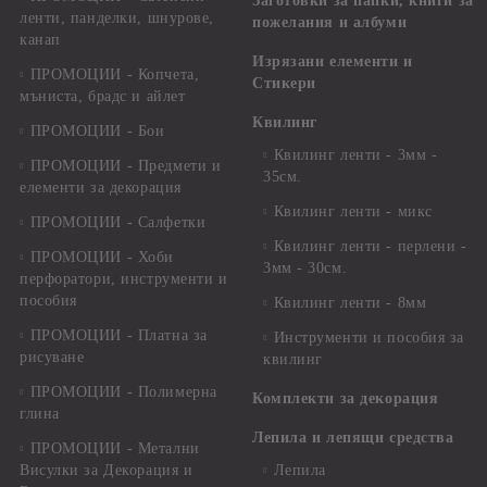
Заготовки за папки, книги за
ленти, панделки, шнурове,
пожелания и албуми
канап
Изрязани елементи и
ПРОМОЦИИ - Копчета,
Стикери
мъниста, брадс и айлет
Квилинг
ПРОМОЦИИ - Бои
Квилинг ленти - 3мм -
ПРОМОЦИИ - Предмети и
35см.
елементи за декорация
Квилинг ленти - микс
ПРОМОЦИИ - Салфетки
Квилинг ленти - перлени -
ПРОМОЦИИ - Хоби
3мм - 30см.
перфоратори, инструменти и
пособия
Квилинг ленти - 8мм
ПРОМОЦИИ - Платна за
Инструменти и пособия за
рисуване
квилинг
ПРОМОЦИИ - Полимерна
Комплекти за декорация
глина
Лепила и лепящи средства
ПРОМОЦИИ - Метални
Висулки за Декорация и
Лепила