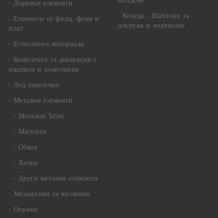
молдове
Дървени елементи
Коледа - Шаблони за
Елементи от филц, фоам и
декупаж и изрязване
плат
Естествени материали
Комплекти за декорации с
надписи и пожелания
Лед лампички
Метални елементи
Метални Ъгли
Магнити
Обков
Халки
Други метални елементи
Механизми за часовник
Очички