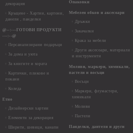
Опаковки
декорация
Мебелен обков и аксесоари
Кръщене - Хартии, картони,
данели , панделки
Дръжки
@--:---ГОТОВИ ПРОДУКТИ
Закачалки
---:--@
Крака за мебели
Персанализирани подаръци
Други аксесоари, материали
За дома и уюта
и инструменти
За книгите и хората
Моливи, маркери, химикали,
пастели и восъци
Картички, пликове и
покани
Восъци
Коледа
Маркери, флумастери,
химикали
Етно
Моливи
Дизайнерски хартии
Пастели
Елементи за декорация
Панделки, дантели и други
Ширити, шевици, канапи