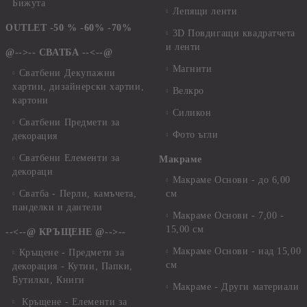
Бижута
Лепящи ленти
OUTLET -50 % -60% -70%
3D Повдигащи квадратчета
и ленти
@-->-- СВАТБА --<--@
Магнити
Сватбени Декупажни
хартии, дизайнерски хартии,
Велкро
картони
Силикон
Сватбени Предмети за
Фото ъгли
декорация
Сватбени Елементи за
Макраме
декораци
Макраме Основи - до 6,00
Сватба - Перли, камъчета,
см
панделки и дантели
Макраме Основи - 7,00 -
15,00 см
--<--@ КРЪЩЕНЕ @-->--
Макраме Основи - над 15,00
Кръщене - Предмети за
см
декорация - Кутии, Папки,
Бутилки, Книги
Макраме - Други материали
Кръщене - Елементи за