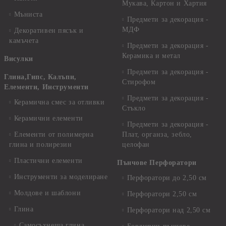
Мукава, Картон и Хартия
Мъниста
Предмети за декорация -
МДФ
Декоративен пясък и
камъчета
Предмети за декорация -
Керамика и метал
Висулки
Предмети за декорация -
Глина,Гипс, Калъпи,
Стирофом
Елементи, Инструменти
Предмети за декорация -
Керамична смес за отливки
Стъкло
Керамични елементи
Предмети за декорация -
Елементи от полимерна
Плат, органза, зебло,
глина и полирезин
целофан
Пластични елементи
Пънчове Перфоратори
Инструменти за моделиране
Перфоратори до 2,50 см
Молдове и шаблони
Перфоратори 2,50 см
Глина
Перфоратори над 2,50 см
Самосъхнеща глина