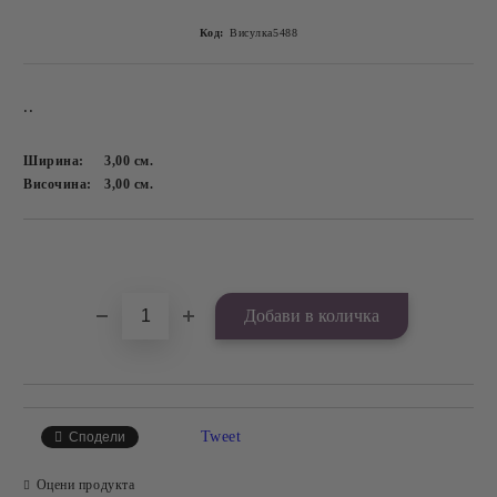
Код:
Висулка5488
..
Ширина:
3,00
см.
Височина:
3,00
см.
Добави в желани
Tweet
Сподели
Оцени продукта