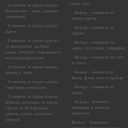
глина, гипс
Елементи от бирен картон -
Пътешестия - море, планина
Коледа - елементи от
,транспорт
бирен картон
Елементи от бирен картон -
Коледа - елементи от
Други
хартия
Елементи от бирен картон -
Коледа - елементи от
За миниатюри, дълбоки
акрил, пластмаса, стирофом
рамки, бебешки съкровища и
Коледа - елементи от гипс
екслоадиращи кутии
и глина
Елементи от бирен картон -
Коледа - елементи от
Коледа и Зима
филц, фоам, плат и прежда
Елементи от бирен картон -
Коледа - елементи от
Тематични комплекти
дърво
Елементи от бирен картон -
Коледа - звънчета,
Шейкър заготовки от бирен
камбанки и метални
картон за 3D картички,
елементи
албуми, ръчно израбоени
проекти
Коледа - Лампички,