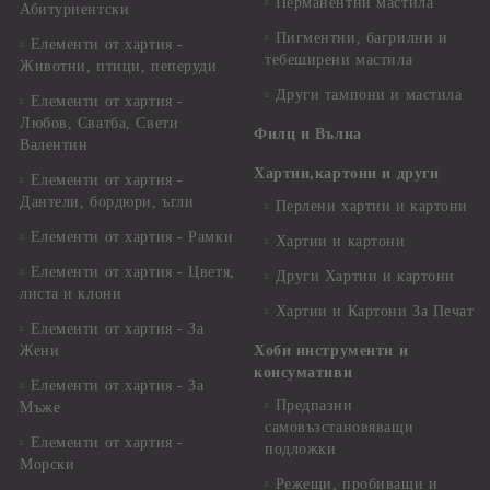
Перманентни мастила
Абитуриентски
Пигментни, багрилни и
Елементи от хартия -
тебеширени мастила
Животни, птици, пеперуди
Други тампони и мастила
Елементи от хартия -
Любов, Сватба, Свети
Филц и Вълна
Валентин
Хартии,картони и други
Елементи от хартия -
Дантели, бордюри, ъгли
Перлени хартии и картони
Елементи от хартия - Рамки
Хартии и картони
Елементи от хартия - Цветя,
Други Хартии и картони
листа и клони
Хартии и Картони За Печат
Елементи от хартия - За
Жени
Хоби инструменти и
консумативи
Елементи от хартия - За
Предпазни
Мъже
самовъзстановяващи
Елементи от хартия -
подложки
Морски
Режещи, пробиващи и