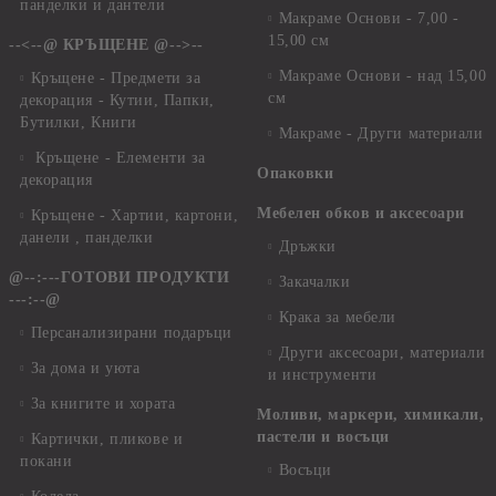
панделки и дантели
Макраме Основи - 7,00 -
15,00 см
--<--@ КРЪЩЕНЕ @-->--
Макраме Основи - над 15,00
Кръщене - Предмети за
см
декорация - Кутии, Папки,
Бутилки, Книги
Макраме - Други материали
Кръщене - Елементи за
Опаковки
декорация
Мебелен обков и аксесоари
Кръщене - Хартии, картони,
данели , панделки
Дръжки
@--:---ГОТОВИ ПРОДУКТИ
Закачалки
---:--@
Крака за мебели
Персанализирани подаръци
Други аксесоари, материали
За дома и уюта
и инструменти
За книгите и хората
Моливи, маркери, химикали,
пастели и восъци
Картички, пликове и
покани
Восъци