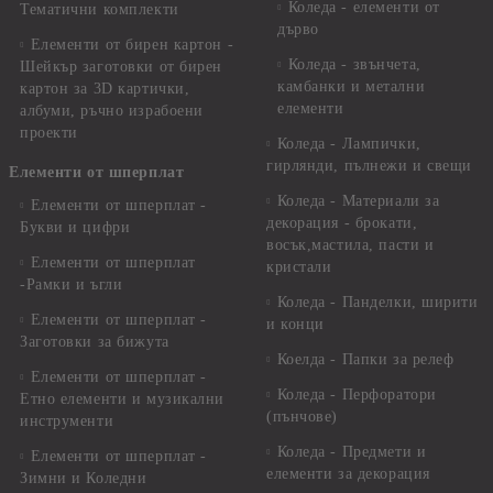
Коледа - елементи от
Тематични комплекти
дърво
Елементи от бирен картон -
Коледа - звънчета,
Шейкър заготовки от бирен
камбанки и метални
картон за 3D картички,
елементи
албуми, ръчно израбоени
проекти
Коледа - Лампички,
гирлянди, пълнежи и свещи
Елементи от шперплат
Коледа - Материали за
Елементи от шперплат -
декорация - брокати,
Букви и цифри
восък,мастила, пасти и
Елементи от шперплат
кристали
-Рамки и ъгли
Коледа - Панделки, ширити
Елементи от шперплат -
и конци
Заготовки за бижута
Коелда - Папки за релеф
Елементи от шперплат -
Коледа - Перфоратори
Етно елементи и музикални
(пънчове)
инструменти
Коледа - Предмети и
Елементи от шперплат -
елементи за декорация
Зимни и Коледни