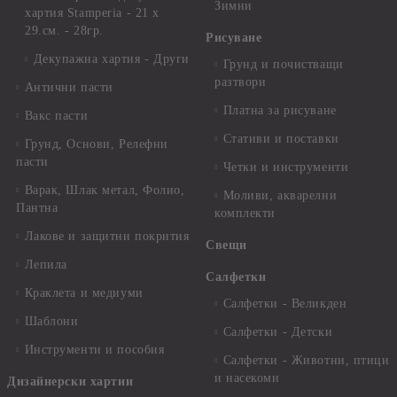
Зимни
хартия Stamperia - 21 х
29.см. - 28гр.
Рисуване
Декупажна хартия - Други
Грунд и почистващи
разтвори
Антични пасти
Платна за рисуване
Вакс пасти
Стативи и поставки
Грунд, Основи, Релефни
пасти
Четки и инструменти
Варак, Шлак метал, Фолио,
Моливи, акварелни
Пантна
комплекти
Лакове и защитни покрития
Свещи
Лепила
Салфетки
Краклета и медиуми
Салфетки - Великден
Шаблони
Салфетки - Детски
Инструменти и пособия
Салфетки - Животни, птици
и насекоми
Дизайнерски хартии