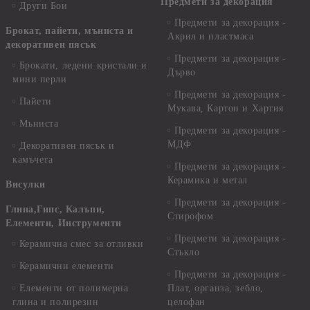
Предмети за декорация
Други Бои
Предмети за декорация -
Брокат, пайети, мъниста и
Акрил и пластмаса
декоративен пясък
Предмети за декорация -
Брокати, ледени кристали и
Дърво
мини перли
Предмети за декорация -
Пайети
Мукава, Картон и Хартия
Мъниста
Предмети за декорация -
МДФ
Декоративен пясък и
камъчета
Предмети за декорация -
Керамика и метал
Висулки
Предмети за декорация -
Глина,Гипс, Калъпи,
Стирофом
Елементи, Инструменти
Предмети за декорация -
Керамична смес за отливки
Стъкло
Керамични елементи
Предмети за декорация -
Елементи от полимерна
Плат, органза, зебло,
глина и полирезин
целофан