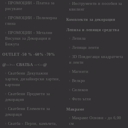
ПРОМОЦИИ - Платна за
Инструменти и пособия за
рисуване
квилинг
ПРОМОЦИИ - Полимерна
Комплекти за декорация
глина
Лепила и лепящи средства
ПРОМОЦИИ - Метални
Висулки за Декорация и
Лепила
Бижута
Лепящи ленти
OUTLET -50 % -60% -70%
3D Повдигащи квадратчета
и ленти
@-->-- СВАТБА --<--@
Магнити
Сватбени Декупажни
хартии, дизайнерски хартии,
Велкро
картони
Силикон
Сватбени Предмети за
Фото ъгли
декорация
Сватбени Елементи за
Макраме
декораци
Макраме Основи - до 6,00
Сватба - Перли, камъчета,
см