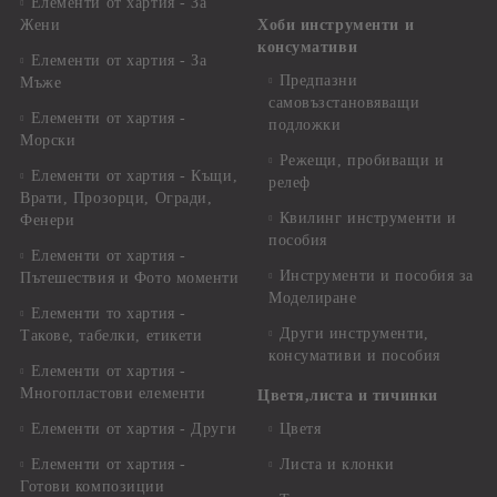
Елементи от хартия - За
Жени
Хоби инструменти и
консумативи
Елементи от хартия - За
Предпазни
Мъже
самовъзстановяващи
Елементи от хартия -
подложки
Морски
Режещи, пробиващи и
Елементи от хартия - Къщи,
релеф
Врати, Прозорци, Огради,
Квилинг инструменти и
Фенери
пособия
Елементи от хартия -
Инструменти и пособия за
Пътешествия и Фото моменти
Моделиране
Елементи то хартия -
Други инструменти,
Такове, табелки, етикети
консумативи и пособия
Елементи от хартия -
Многопластови елементи
Цветя,листа и тичинки
Елементи от хартия - Други
Цветя
Елементи от хартия -
Листа и клонки
Готови композиции