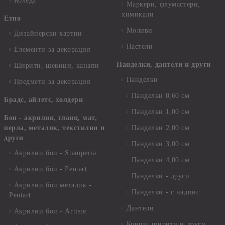
Коледа
Маркери, флумастери,
химикали
Етно
Моливи
Дизайнерски хартии
Пастели
Елементи за декорация
Панделки, дантели и други
Ширити, шевици, канапи
Панделки
Предмети за декорация
Панделки 0,60 см
Брадс, айлетс, холдери
Панделки 1,00 см
Бои - акрилни, гланц, мат,
перла, металик, текстилни и
Панделки 2,00 см
други
Панделки 3,00 см
Акрилни бои - Stamperia
Панделки 4,00 см
Акрилни бои - Pentart
Панделки - други
Акрилни бои металик -
Панделки - с надпис
Pentart
Дантели
Акрилни бои - Artiste
Конци, ширити и други