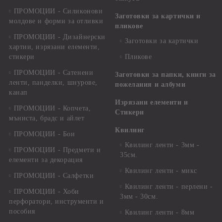
ПРОМОЦИИ - Силиконови
Заготовки за картички и
молдове и форми за отливки
пликове
ПРОМОЦИИ - Дизайнерски
Заготовки за картички
хартии, изрязани елементи,
стикери
Пликове
ПРОМОЦИИ - Сатенени
Заготовки за папки, книги за
ленти, панделки, шнурове,
пожелания и албуми
канап
Изрязани елементи и
ПРОМОЦИИ - Копчета,
Стикери
мъниста, брадс и айлет
Квилинг
ПРОМОЦИИ - Бои
Квилинг ленти - 3мм -
ПРОМОЦИИ - Предмети и
35см.
елементи за декорация
Квилинг ленти - микс
ПРОМОЦИИ - Салфетки
Квилинг ленти - перлени -
ПРОМОЦИИ - Хоби
3мм - 30см.
перфоратори, инструменти и
пособия
Квилинг ленти - 8мм