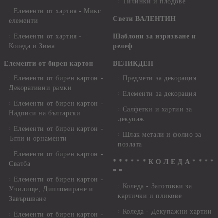
Тичинки и плодове
Елементи от хартия - Микс
Свети ВАЛЕНТИН
елементи
Елементи от хартия -
Шаблони за изрязване и
Коледа и Зима
релеф
Елементи от бирен картон
ВЕЛИКДЕН
Елементи от бирен картон -
Предмети за декорация
Декоративни рамки
Елементи за декорация
Елементи от бирен картон -
Салфетки и хартии за
Надписи на български
декупаж
Елементи от бирен картон -
Шлак метали и фолио за
Ъгли и орнаменти
позлата
Елементи от бирен картон -
* * * * * * К О Л Е Д А * * * *
Сватба
* *
Елементи от бирен картон -
Коледа - Заготовки за
Училище, Дипломиране и
картички и пликове
Завършване
Коледа - Декупажни хартии
Елементи от бирен картон -