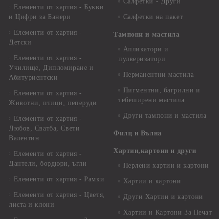
Салфетки - Други
Елементи от хартия - Букви
и Цифри за Банери
Салфетки на пакет
Елементи от хартия -
Тампони и мастила
Детски
Апликатори и
Елементи от хартия -
пулверизатори
Училище, Дипломиране и
Перманентни мастила
Абитуриентски
Пигментни, багрилни и
Елементи от хартия -
тебеширени мастила
Животни, птици, пеперуди
Други тампони и мастила
Елементи от хартия -
Любов, Сватба, Свети
Филц и Вълна
Валентин
Хартии,картони и други
Елементи от хартия -
Дантели, бордюри, ъгли
Перлени хартии и картони
Елементи от хартия - Рамки
Хартии и картони
Елементи от хартия - Цветя,
Други Хартии и картони
листа и клони
Хартии и Картони За Печат