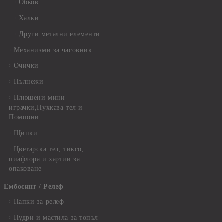
Обков
Халки
Други метални елементи
Механизми за часовник
Очички
Пълнежи
Плюшени мини
играчки,Пухкава тел и
Помпони
Щипки
Цветарска тел, тиксо,
пиафлора и хартии за
опаковане
Ембосинг / Релеф
Папки за релеф
Пудри и мастила за топъл