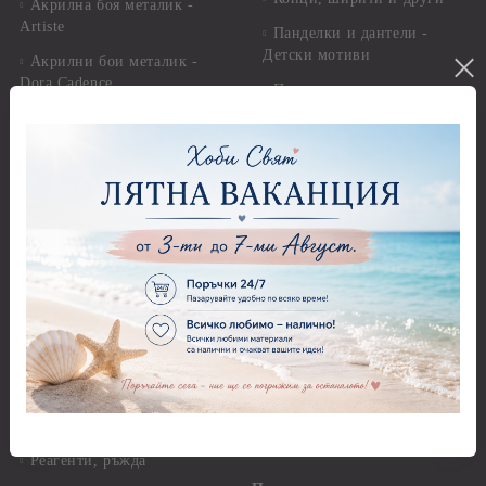
Акрилна боя металик -
Artiste
Панделки и дантели -
Детски мотиви
Акрилни бои металик -
Dora Cadence
Панделки и дантели -
Зимни и Коледни мотиви
Антични бои
Перли,камъчета и копчета
Други - Акрилни, Маслени,
Темперни, Тебеширени бои
Перли
Алкохолни мастила и
Камъчета
оцветители
Копчета
Бои за стъкло, керамика и
стирофом
Печати
Бои за коприна и текстил
Акрилни блокчета и
ръкохватки
Бои за свещи Cadence
Силиконови печати
Солвентни бои, Патина
Гумени печати
Универсални контури
Печати за восък
Реагенти, ръжда