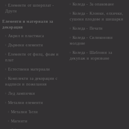
Коледа - За опаковане
Елементи от шперплат -
Други
Коледа - Kлонки, елхички,
сушени плодове и шишарки
Елементи и материали за
декорация
Коледа - Печати
Акрил и пластмаса
Коледа - Силиконови
молдове
Дървени елементи
Коледа - Шаблони за
Елементи от филц, фоам и
декупаж и изрязване
плат
Естествени материали
Комплекти за декорации с
надписи и пожелания
Лед лампички
Метални елементи
Метални Ъгли
Магнити