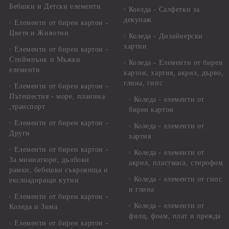
Бебшки и Детски елементи
Коелда - Салфетки за
декупаж
Елементи от бирен картон -
Цветя и Животни
Коледа - Дизайнерски
хартии
Елементи от бирен картон -
Стиймпънк и Мъжки
Коледа - Eлементи от бирен
елементи
картон, хартия, акрил, дърво,
глина, гипс
Елементи от бирен картон -
Пътешестия - море, планина
Коледа - елементи от
,транспорт
бирен картон
Елементи от бирен картон -
Коледа - елементи от
Други
хартия
Елементи от бирен картон -
Коледа - елементи от
За миниатюри, дълбоки
акрил, пластмаса, стирофом
рамки, бебешки съкровища и
Коледа - елементи от гипс
екслоадиращи кутии
и глина
Елементи от бирен картон -
Коледа - елементи от
Коледа и Зима
филц, фоам, плат и прежда
Елементи от бирен картон -