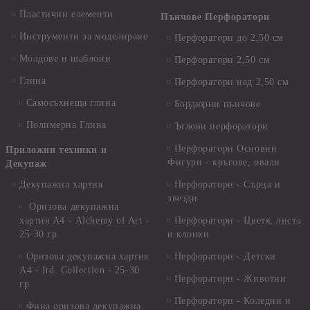
Пластични елементи
Пънчове Перфоратори
Инструменти за моделиране
Перфоратори до 2,50 см
Молдове и шаблони
Перфоратори 2,50 см
Глина
Перфоратори над 2,50 см
Самосъхнеща глина
Бордюрни пънчове
Полимерна Глина
Ъглови перфоратори
Перфоратори Основни
Приложни техники и
Фигури - кръгове, овали
Декупаж
Декупажна хартия
Перфоратори - Сърца и
звезди
Оризова декупажна
хартия А4 - Alchemy of Art -
Перфоратори - Цветя, листа
25-30 гр.
и клонки
Оризова декупажна хартия
Перфоратори - Детски
А4 - Itd. Collection - 25-30
Перфоратори - Животни
гр.
Перфоратори - Коледни и
Фина оризова декупажна