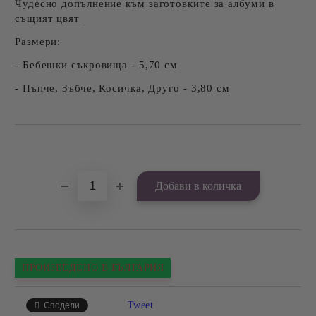
Чудесно допълнение към
заготовките за албуми в
същият цвят
Размери:
- Бебешки съкровища - 5,70 см
- Пъпче, Зъбче, Косичка, Друго - 3,80 см
Добави в желани
ПРОИЗВЕДЕНО В БЪЛГАРИЯ
Tweet
Сподели