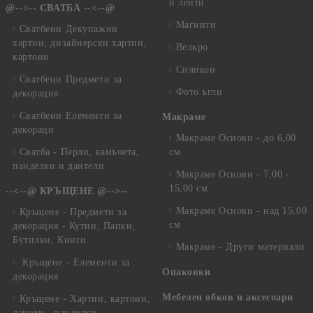
и ленти
@-->-- СВАТБА --<--@
Магнити
Сватбени Декупажни
хартии, дизайнерски хартии,
Велкро
картони
Силикон
Сватбени Предмети за
Фото ъгли
декорация
Сватбени Елементи за
Макраме
декораци
Макраме Основи - до 6,00
Сватба - Перли, камъчета,
см
панделки и дантели
Макраме Основи - 7,00 -
15,00 см
--<--@ КРЪЩЕНЕ @-->--
Макраме Основи - над 15,00
Кръщене - Предмети за
см
декорация - Кутии, Папки,
Бутилки, Книги
Макраме - Други материали
Кръщене - Елементи за
Опаковки
декорация
Мебелен обков и аксесоари
Кръщене - Хартии, картони,
данели , панделки