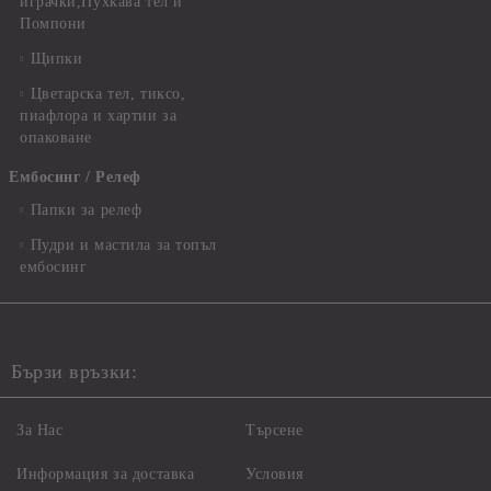
играчки,Пухкава тел и
Помпони
Щипки
Цветарска тел, тиксо,
пиафлора и хартии за
опаковане
Ембосинг / Релеф
Папки за релеф
Пудри и мастила за топъл
ембосинг
Бързи връзки:
За Нас
Търсене
Информация за доставка
Условия