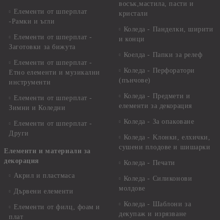
восък,мастила, пасти и
Елементи от шперплат
кристали
-Рамки и ъгли
Коледа - Панделки, ширити
Елементи от шперплат -
и конци
Заготовки за бижута
Коелда - Папки за релеф
Елементи от шперплат -
Коледа - Перфоратори
Етно елементи и музикални
(пънчове)
инструменти
Коледа - Предмети и
Елементи от шперплат -
елементи за декорация
Зимни и Коледни
Коледа - За опаковане
Елементи от шперплат -
Други
Коледа - Kлонки, елхички,
сушени плодове и шишарки
Елементи и материали за
декорация
Коледа - Печати
Акрил и пластмаса
Коледа - Силиконови
молдове
Дървени елементи
Коледа - Шаблони за
Елементи от филц, фоам и
декупаж и изрязване
плат