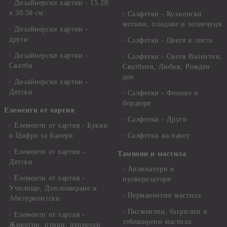
Дизайнерски хартии - 15.20
x 30.50 см.
Салфетки - Кухненски
мотиви, плодове и зеленчуци
Дизайнерски хартии -
други
Салфетки - Цветя и листа
Дизайнерски хартии -
Салфетки - Свети Валентин,
Сватби
Сватбени, Любов, Рожден
ден
Дизайнерски хартии -
Детски
Салфетки - Фонове и
бордюри
Елементи от хартия
Салфетки - Други
Елементи от хартия - Букви
и Цифри за Банери
Салфетки на пакет
Елементи от хартия -
Тампони и мастила
Детски
Апликатори и
Елементи от хартия -
пулверизатори
Училище, Дипломиране и
Перманентни мастила
Абитуриентски
Пигментни, багрилни и
Елементи от хартия -
тебеширени мастила
Животни, птици, пеперуди