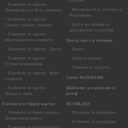
пособия
Елементи от хартия -
Инструменти и пособия за
Пътешествия и Фото моменти
Моделиране
Елементи то хартия -
Други инструменти,
Такове, табелки, етикети
консумативи и пособия
Елементи от хартия -
Многопластови елементи
Цветя,листа и тичинки
Елементи от хартия - Други
Цветя
Елементи от хартия -
Листа и клонки
Готови композиции
Тичинки и плодове
Елементи от хартия - Микс
Свети ВАЛЕНТИН
елементи
Елементи от хартия -
Шаблони за изрязване и
Коледа и Зима
релеф
Елементи от бирен картон
ВЕЛИКДЕН
Елементи от бирен картон -
Предмети за декорация
Декоративни рамки
Елементи за декорация
Елементи от бирен картон -