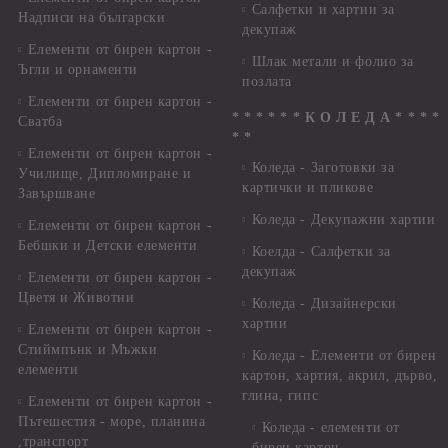
Салфетки и хартии за
Надписи на български
декупаж
Елементи от бирен картон -
Шлак метали и фолио за
Ъгли и орнаменти
позлата
Елементи от бирен картон -
* * * * * * К О Л Е Д А * * * *
Сватба
* *
Елементи от бирен картон -
Коледа - Заготовки за
Училище, Дипломиране и
картички и пликове
Завършване
Коледа - Декупажни хартии
Елементи от бирен картон -
Бебшки и Детски елементи
Коелда - Салфетки за
декупаж
Елементи от бирен картон -
Цветя и Животни
Коледа - Дизайнерски
хартии
Елементи от бирен картон -
Стиймпънк и Мъжки
Коледа - Eлементи от бирен
елементи
картон, хартия, акрил, дърво,
глина, гипс
Елементи от бирен картон -
Пътешестия - море, планина
Коледа - елементи от
,транспорт
бирен картон