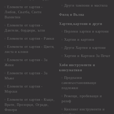
Други тампони и мастила
Елементи от хартия -
Любов, Сватба, Свети
Филц и Вълна
Валентин
Хартии,картони и други
Елементи от хартия -
Дантели, бордюри, ъгли
Перлени хартии и картони
Елементи от хартия - Рамки
Хартии и картони
Елементи от хартия - Цветя,
Други Хартии и картони
листа и клони
Хартии и Картони За Печат
Елементи от хартия - За
Жени
Хоби инструменти и
консумативи
Елементи от хартия - За
Предпазни
Мъже
самовъзстановяващи
Елементи от хартия -
подложки
Морски
Режещи, пробиващи и
Елементи от хартия - Къщи,
релеф
Врати, Прозорци, Огради,
Квилинг инструменти и
Фенери