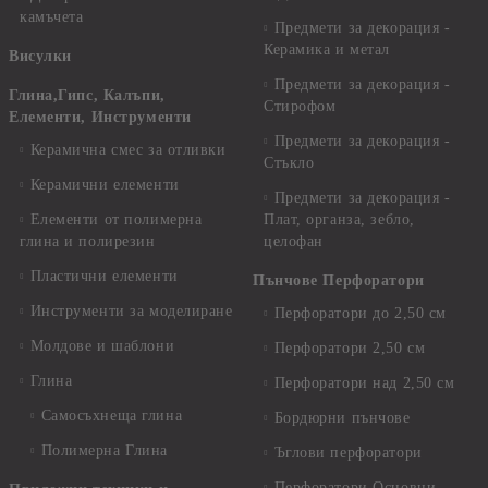
камъчета
Предмети за декорация -
Керамика и метал
Висулки
Предмети за декорация -
Глина,Гипс, Калъпи,
Стирофом
Елементи, Инструменти
Предмети за декорация -
Керамична смес за отливки
Стъкло
Керамични елементи
Предмети за декорация -
Елементи от полимерна
Плат, органза, зебло,
глина и полирезин
целофан
Пластични елементи
Пънчове Перфоратори
Инструменти за моделиране
Перфоратори до 2,50 см
Молдове и шаблони
Перфоратори 2,50 см
Глина
Перфоратори над 2,50 см
Самосъхнеща глина
Бордюрни пънчове
Полимерна Глина
Ъглови перфоратори
Перфоратори Основни