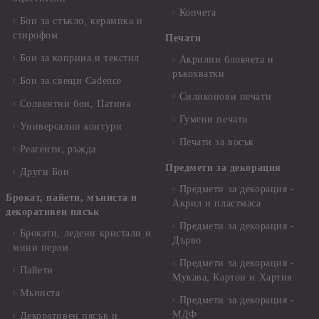
Копчета
Бои за стъкло, керамика и
стирофом
Печати
Бои за коприна и текстил
Акрилни блокчета и
ръкохватки
Бои за свещи Cadence
Силиконови печати
Солвентни бои, Патина
Гумени печати
Универсални контури
Печати за восък
Реагенти, ръжда
Предмети за декорация
Други Бои
Предмети за декорация -
Брокат, пайети, мъниста и
Акрил и пластмаса
декоративен пясък
Предмети за декорация -
Брокати, ледени кристали и
Дърво
мини перли
Предмети за декорация -
Пайети
Мукава, Картон и Хартия
Мъниста
Предмети за декорация -
МДФ
Декоративен пясък и