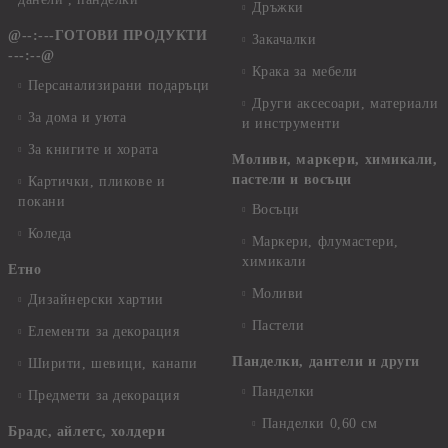
Дръжки
@--:---ГОТОВИ ПРОДУКТИ
Закачалки
---:--@
Крака за мебели
Персанализирани подаръци
Други аксесоари, материали
За дома и уюта
и инструменти
За книгите и хората
Моливи, маркери, химикали,
пастели и восъци
Картички, пликове и
покани
Восъци
Коледа
Маркери, флумастери,
химикали
Етно
Моливи
Дизайнерски хартии
Пастели
Елементи за декорация
Панделки, дантели и други
Ширити, шевици, канапи
Панделки
Предмети за декорация
Панделки 0,60 см
Брадс, айлетс, холдери