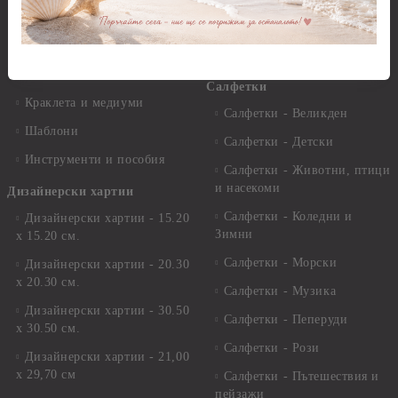
Моливи, акварелни
Пантна
комплекти
Лакове и защитни покрития
Свещи
Лепила
Салфетки
Краклета и медиуми
Салфетки - Великден
Шаблони
Салфетки - Детски
Инструменти и пособия
Салфетки - Животни, птици
и насекоми
Дизайнерски хартии
Салфетки - Коледни и
Дизайнерски хартии - 15.20
Зимни
х 15.20 см.
Салфетки - Морски
Дизайнерски хартии - 20.30
х 20.30 см.
Салфетки - Музика
Дизайнерски хартии - 30.50
Салфетки - Пеперуди
х 30.50 см.
Салфетки - Рози
Дизайнерски хартии - 21,00
х 29,70 см
Салфетки - Пътешествия и
пейзажи