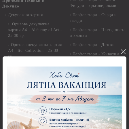
Приложни техники и
Фигури - кръгове, овали
Декупаж
Декупажна хартия
Перфоратори - Сърца и
звезди
Оризова декупажна
хартия А4 - Alchemy of Art -
Перфоратори - Цветя, листа
25-30 гр.
и клонки
Оризова декупажна хартия
Перфоратори - Детски
А4 - Itd. Collection - 25-30
Перфоратори - Животни
гр.
Перфоратори - Коледни и
Фина оризова декупажна
Зимни
хартия Stamperia - 21 х
29.см. - 28гр.
Рисуване
Декупажна хартия - Други
Грунд и почистващи
разтвори
Антични пасти
Платна за рисуване
Вакс пасти
Стативи и поставки
Грунд, Основи, Релефни
пасти
Четки и инструменти
Варак, Шлак метал, Фолио,