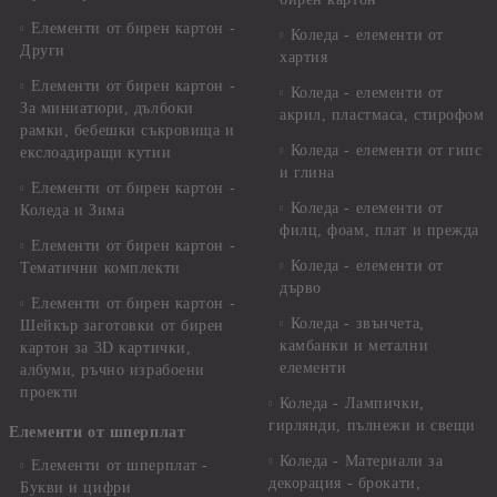
Елементи от бирен картон -
Коледа - елементи от
Други
хартия
Елементи от бирен картон -
Коледа - елементи от
За миниатюри, дълбоки
акрил, пластмаса, стирофом
рамки, бебешки съкровища и
Коледа - елементи от гипс
екслоадиращи кутии
и глина
Елементи от бирен картон -
Коледа - елементи от
Коледа и Зима
филц, фоам, плат и прежда
Елементи от бирен картон -
Коледа - елементи от
Тематични комплекти
дърво
Елементи от бирен картон -
Коледа - звънчета,
Шейкър заготовки от бирен
камбанки и метални
картон за 3D картички,
елементи
албуми, ръчно израбоени
проекти
Коледа - Лампички,
гирлянди, пълнежи и свещи
Елементи от шперплат
Коледа - Материали за
Елементи от шперплат -
декорация - брокати,
Букви и цифри