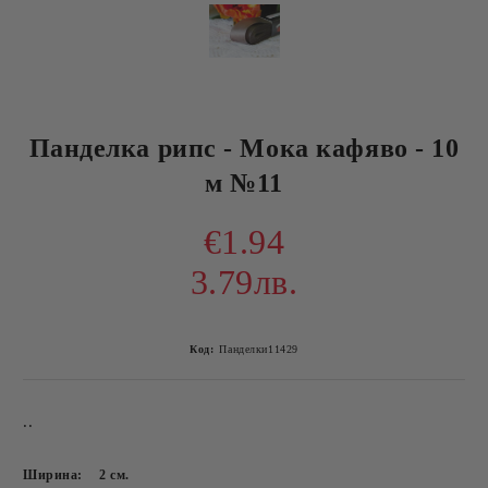
Панделка рипс - Мока кафяво - 10
м №11
€1.94
3.79лв.
Код:
Панделки11429
..
Ширина:
2
см.