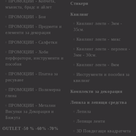
ПРОМОЦИИ - Копчета,
Стикери
мъниста, брадс и айлет
Квилинг
ПРОМОЦИИ - Бои
Квилинг ленти - 3мм -
ПРОМОЦИИ - Предмети и
35см.
елементи за декорация
Квилинг ленти - микс
ПРОМОЦИИ - Салфетки
Квилинг ленти - перлени -
ПРОМОЦИИ - Хоби
3мм - 30см.
перфоратори, инструменти и
пособия
Квилинг ленти - 8мм
ПРОМОЦИИ - Платна за
Инструменти и пособия за
рисуване
квилинг
ПРОМОЦИИ - Полимерна
Комплекти за декорация
глина
Лепила и лепящи средства
ПРОМОЦИИ - Метални
Висулки за Декорация и
Лепила
Бижута
Лепящи ленти
OUTLET -50 % -60% -70%
3D Повдигащи квадратчета