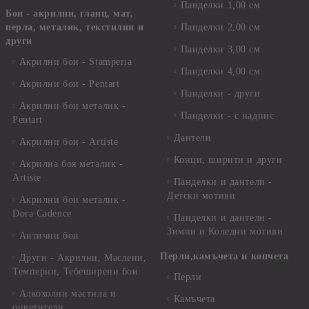
Панделки 1,00 см
Бои - акрилни, гланц, мат,
перла, металик, текстилни и
Панделки 2,00 см
други
Панделки 3,00 см
Акрилни бои - Stamperia
Панделки 4,00 см
Акрилни бои - Pentart
Панделки - други
Акрилни бои металик -
Панделки - с надпис
Pentart
Дантели
Акрилни бои - Artiste
Конци, ширити и други
Акрилна боя металик -
Artiste
Панделки и дантели -
Детски мотиви
Акрилни бои металик -
Dora Cadence
Панделки и дантели -
Зимни и Коледни мотиви
Антични бои
Перли,камъчета и копчета
Други - Акрилни, Маслени,
Темперни, Тебеширени бои
Перли
Алкохолни мастила и
Камъчета
оцветители