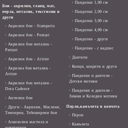
Панделки 1,00 см
Бои - акрилни, гланц, мат,
перла, металик, текстилни и
Панделки 2,00 см
други
Панделки 3,00 см
Акрилни бои - Stamperia
Панделки 4,00 см
Акрилни бои - Pentart
Панделки - други
Акрилни бои металик -
Панделки - с надпис
Pentart
Дантели
Акрилни бои - Artiste
Конци, ширити и други
Акрилна боя металик -
Artiste
Панделки и дантели -
Детски мотиви
Акрилни бои металик -
Dora Cadence
Панделки и дантели -
Зимни и Коледни мотиви
Антични бои
Перли,камъчета и копчета
Други - Акрилни, Маслени,
Темперни, Тебеширени бои
Перли
Алкохолни мастила и
Камъчета
оцветители