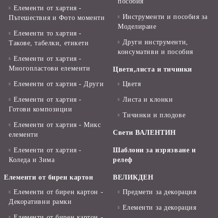
пособия
Елементи от хартия -
Инструменти и пособия за
Пътешествия и Фото моменти
Моделиране
Елементи то хартия -
Други инструменти,
Такове, табелки, етикети
консумативи и пособия
Елементи от хартия -
Многопластови елементи
Цветя,листа и тичинки
Елементи от хартия - Други
Цветя
Елементи от хартия -
Листа и клонки
Готови композиции
Тичинки и плодове
Елементи от хартия - Микс
Свети ВАЛЕНТИН
елементи
Елементи от хартия -
Шаблони за изрязване и
Коледа и Зима
релеф
Елементи от бирен картон
ВЕЛИКДЕН
Елементи от бирен картон -
Предмети за декорация
Декоративни рамки
Елементи за декорация
Елементи от бирен картон -