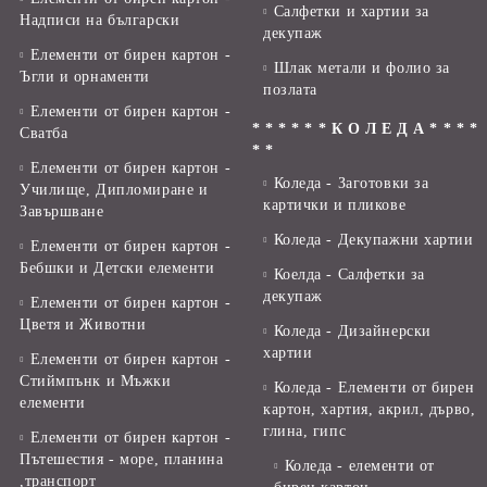
Салфетки и хартии за
Надписи на български
декупаж
Елементи от бирен картон -
Шлак метали и фолио за
Ъгли и орнаменти
позлата
Елементи от бирен картон -
* * * * * * К О Л Е Д А * * * *
Сватба
* *
Елементи от бирен картон -
Коледа - Заготовки за
Училище, Дипломиране и
картички и пликове
Завършване
Коледа - Декупажни хартии
Елементи от бирен картон -
Бебшки и Детски елементи
Коелда - Салфетки за
декупаж
Елементи от бирен картон -
Цветя и Животни
Коледа - Дизайнерски
хартии
Елементи от бирен картон -
Стиймпънк и Мъжки
Коледа - Eлементи от бирен
елементи
картон, хартия, акрил, дърво,
глина, гипс
Елементи от бирен картон -
Пътешестия - море, планина
Коледа - елементи от
,транспорт