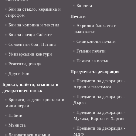
Копчета
Бои за стъкло, керамика и
стирофом
Печати
Бои за коприна и текстил
Акрилни блокчета и
ръкохватки
Бои за свещи Cadence
Силиконови печати
Солвентни бои, Патина
Гумени печати
Универсални контури
Печати за восък
Реагенти, ръжда
Предмети за декорация
Други Бои
Предмети за декорация -
Брокат, пайети, мъниста и
Акрил и пластмаса
декоративен пясък
Предмети за декорация -
Брокати, ледени кристали и
Дърво
мини перли
Предмети за декорация -
Пайети
Мукава, Картон и Хартия
Мъниста
Предмети за декорация -
МДФ
Декоративен пясък и