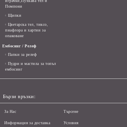
играчки,Пухкава тел и
Помпони
Щипки
Цветарска тел, тиксо,
пиафлора и хартии за
опаковане
Ембосинг / Релеф
Папки за релеф
Пудри и мастила за топъл
ембосинг
Бързи връзки:
За Нас
Търсене
Информация за доставка
Условия