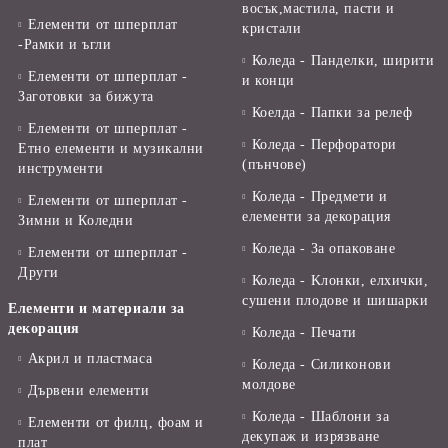
восък,мастила, пасти и
Елементи от шперплат
кристали
-Рамки и ъгли
Коледа - Панделки, ширити
Елементи от шперплат -
и конци
Заготовки за бижута
Коелда - Папки за релеф
Елементи от шперплат -
Коледа - Перфоратори
Етно елементи и музикални
(пънчове)
инструменти
Коледа - Предмети и
Елементи от шперплат -
елементи за декорация
Зимни и Коледни
Коледа - За опаковане
Елементи от шперплат -
Други
Коледа - Kлонки, елхички,
сушени плодове и шишарки
Елементи и материали за
декорация
Коледа - Печати
Акрил и пластмаса
Коледа - Силиконови
молдове
Дървени елементи
Коледа - Шаблони за
Елементи от филц, фоам и
декупаж и изрязване
плат