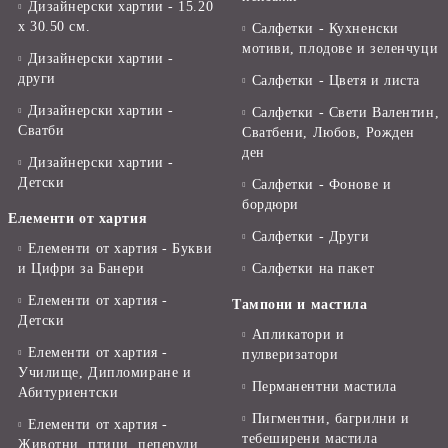
Дизайнерски хартии - 15.20
x 30.50 см.
Салфетки - Кухненски
мотиви, плодове и зеленчуци
Дизайнерски хартии -
други
Салфетки - Цветя и листа
Дизайнерски хартии -
Салфетки - Свети Валентин,
Сватби
Сватбени, Любов, Рожден
ден
Дизайнерски хартии -
Детски
Салфетки - Фонове и
бордюри
Елементи от хартия
Салфетки - Други
Елементи от хартия - Букви
и Цифри за Банери
Салфетки на пакет
Елементи от хартия -
Тампони и мастила
Детски
Апликатори и
Елементи от хартия -
пулверизатори
Училище, Дипломиране и
Перманентни мастила
Абитуриентски
Пигментни, багрилни и
Елементи от хартия -
тебеширени мастила
Животни, птици, пеперуди