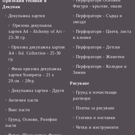
Перфоратори Основни
Приложни техники и
Фигури - кръгове, овали
Декупаж
Декупажна хартия
Перфоратори - Сърца и
звезди
Оризова декупажна
хартия А4 - Alchemy of Art -
Перфоратори - Цветя, листа
25-30 гр.
и клонки
Оризова декупажна хартия
Перфоратори - Детски
А4 - Itd. Collection - 25-30
Перфоратори - Животни
гр.
Перфоратори - Коледни и
Фина оризова декупажна
Зимни
хартия Stamperia - 21 х
29.см. - 28гр.
Рисуване
Декупажна хартия - Други
Грунд и почистващи
разтвори
Антични пасти
Платна за рисуване
Вакс пасти
Стативи и поставки
Грунд, Основи, Релефни
пасти
Четки и инструменти