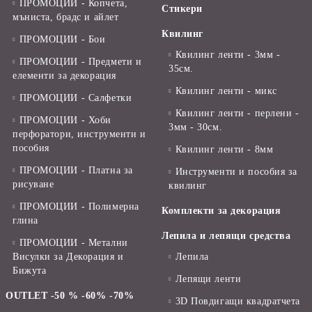
ПРОМОЦИИ - Копчета,
Стикери
мъниста, брадс и айлет
Квилинг
ПРОМОЦИИ - Бои
Квилинг ленти - 3мм -
ПРОМОЦИИ - Предмети и
35см.
елементи за декорация
Квилинг ленти - микс
ПРОМОЦИИ - Салфетки
Квилинг ленти - перлени -
ПРОМОЦИИ - Хоби
3мм - 30см.
перфоратори, инструменти и
пособия
Квилинг ленти - 8мм
ПРОМОЦИИ - Платна за
Инструменти и пособия за
рисуване
квилинг
ПРОМОЦИИ - Полимерна
Комплекти за декорация
глина
Лепила и лепящи средства
ПРОМОЦИИ - Метални
Висулки за Декорация и
Лепила
Бижута
Лепящи ленти
OUTLET -50 % -60% -70%
3D Повдигащи квадратчета