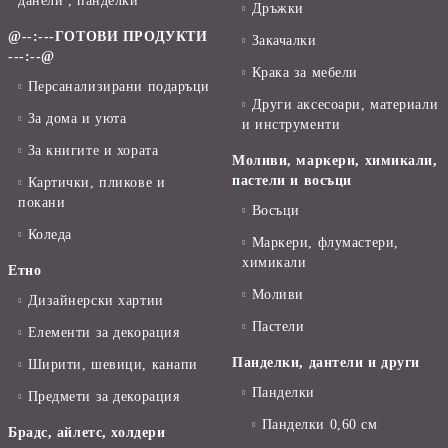
данели , панделки
Дръжки
@--:---ГОТОВИ ПРОДУКТИ
Закачалки
---:--@
Крака за мебели
Персанализирани подаръци
Други аксесоари, материали
За дома и уюта
и инструменти
За книгите и хората
Моливи, маркери, химикали,
пастели и восъци
Картички, пликове и
покани
Восъци
Коледа
Маркери, флумастери,
химикали
Етно
Моливи
Дизайнерски хартии
Пастели
Елементи за декорация
Панделки, дантели и други
Ширити, шевици, канапи
Панделки
Предмети за декорация
Панделки 0,60 см
Брадс, айлетс, холдери