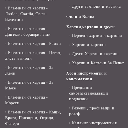
Други тампони и мастила
Елементи от хартия -
Любов, Сватба, Свети
Филц и Вълна
Валентин
Хартии,картони и други
Елементи от хартия -
Дантели, бордюри, ъгли
Перлени хартии и картони
Елементи от хартия - Рамки
Хартии и картони
Елементи от хартия - Цветя,
Други Хартии и картони
листа и клони
Хартии и Картони За Печат
Елементи от хартия - За
Жени
Хоби инструменти и
консумативи
Елементи от хартия - За
Предпазни
Мъже
самовъзстановяващи
Елементи от хартия -
подложки
Морски
Режещи, пробиващи и
Елементи от хартия - Къщи,
релеф
Врати, Прозорци, Огради,
Квилинг инструменти и
Фенери