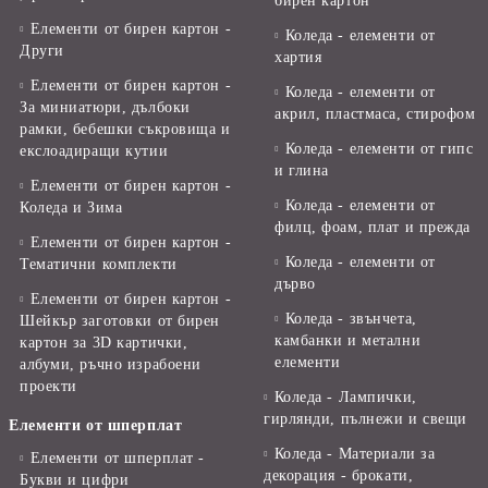
бирен картон
Елементи от бирен картон -
Коледа - елементи от
Други
хартия
Елементи от бирен картон -
Коледа - елементи от
За миниатюри, дълбоки
акрил, пластмаса, стирофом
рамки, бебешки съкровища и
Коледа - елементи от гипс
екслоадиращи кутии
и глина
Елементи от бирен картон -
Коледа - елементи от
Коледа и Зима
филц, фоам, плат и прежда
Елементи от бирен картон -
Коледа - елементи от
Тематични комплекти
дърво
Елементи от бирен картон -
Коледа - звънчета,
Шейкър заготовки от бирен
камбанки и метални
картон за 3D картички,
елементи
албуми, ръчно израбоени
проекти
Коледа - Лампички,
гирлянди, пълнежи и свещи
Елементи от шперплат
Коледа - Материали за
Елементи от шперплат -
декорация - брокати,
Букви и цифри