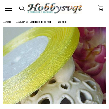
Начало
Панделки, дантели и други
Панделки