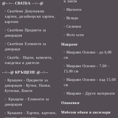
и ленти
@-->-- СВАТБА --<--@
Магнити
Сватбени Декупажни
хартии, дизайнерски хартии,
Велкро
картони
Силикон
Сватбени Предмети за
Фото ъгли
декорация
Сватбени Елементи за
Макраме
декораци
Макраме Основи - до 6,00
Сватба - Перли, камъчета,
см
панделки и дантели
Макраме Основи - 7,00 -
15,00 см
--<--@ КРЪЩЕНЕ @-->--
Макраме Основи - над 15,00
Кръщене - Предмети за
см
декорация - Кутии, Папки,
Бутилки, Книги
Макраме - Други материали
Кръщене - Елементи за
Опаковки
декорация
Мебелен обков и аксесоари
Кръщене - Хартии, картони,