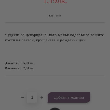
1.19лв.
Код:
1389
Чудесна за декориране, като малък подарък за вашите
гости на сватби, кръщенета и рожденни дни.
Диаметър:
5,50
см.
Височина:
7,50
см.
Добави в желани