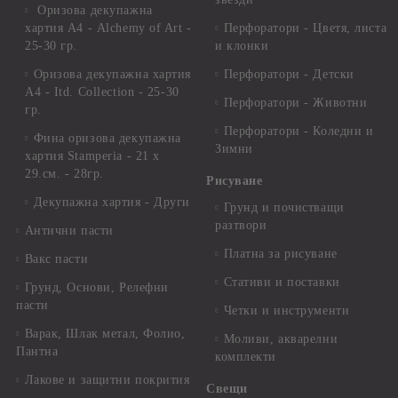
Оризова декупажна
хартия А4 - Alchemy of Art -
Перфоратори - Цветя, листа
25-30 гр.
и клонки
Оризова декупажна хартия
Перфоратори - Детски
А4 - Itd. Collection - 25-30
Перфоратори - Животни
гр.
Перфоратори - Коледни и
Фина оризова декупажна
Зимни
хартия Stamperia - 21 х
29.см. - 28гр.
Рисуване
Декупажна хартия - Други
Грунд и почистващи
разтвори
Антични пасти
Платна за рисуване
Вакс пасти
Стативи и поставки
Грунд, Основи, Релефни
пасти
Четки и инструменти
Варак, Шлак метал, Фолио,
Моливи, акварелни
Пантна
комплекти
Лакове и защитни покрития
Свещи