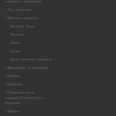
надписи и пожелания
Лед лампички
Метални елементи
Метални Ъгли
Магнити
Обков
Халки
Други метални елементи
Механизми за часовник
Очички
Пълнежи
Плюшени мини
играчки,Пухкава тел и
Помпони
Щипки