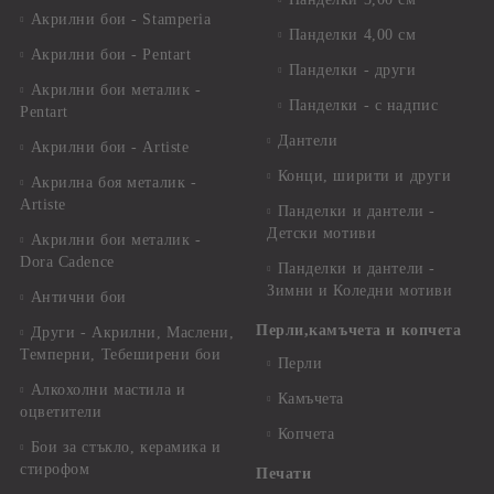
Акрилни бои - Stamperia
Панделки 4,00 см
Акрилни бои - Pentart
Панделки - други
Акрилни бои металик -
Панделки - с надпис
Pentart
Дантели
Акрилни бои - Artiste
Конци, ширити и други
Акрилна боя металик -
Artiste
Панделки и дантели -
Детски мотиви
Акрилни бои металик -
Dora Cadence
Панделки и дантели -
Зимни и Коледни мотиви
Антични бои
Перли,камъчета и копчета
Други - Акрилни, Маслени,
Темперни, Тебеширени бои
Перли
Алкохолни мастила и
Камъчета
оцветители
Копчета
Бои за стъкло, керамика и
стирофом
Печати