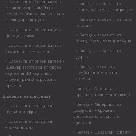
Елементи от бирен картон -
Коледа - елементи от
За миниатюри, дълбоки
акрил, пластмаса, стирофом
рамки, бебешки съкровища и
Коледа - елементи от гипс
екслоадиращи кутии
и глина
Елементи от бирен картон -
Коледа - елементи от
Коледа и Зима
филц, фоам, плат и прежда
Елементи от бирен картон -
Коледа - елементи от
Тематични комплекти
дърво
Елементи от бирен картон -
Коледа - звънчета,
Шейкър заготовки от бирен
камбанки и метални
картон за 3D картички,
елементи
албуми, ръчно израбоени
проекти
Коледа - Лампички,
гирлянди, пълнежи и свещи
Елементи от шперплат
Коледа - Материали за
Елементи от шперплат -
декорация - брокати,
Букви и цифри
восък,мастила, пасти и
Елементи от шперплат
кристали
-Рамки и ъгли
Коледа - Панделки, ширити