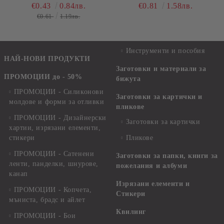
СИНЬО - 1 БР.
АКРИЛНА КУТИЯ С
€0.43
0.84лв.
€0.81
1.58лв.
КАПАК И ОБЛИ РЪБОВЕ
€0.61
1.19лв.
- 1 БР.
Инструменти и пособия
НАЙ-НОВИ ПРОДУКТИ
Заготовки и материали за
ПРОМОЦИИ до - 50%
бижута
ПРОМОЦИИ - Силиконови
Заготовки за картички и
молдове и форми за отливки
пликове
ПРОМОЦИИ - Дизайнерски
Заготовки за картички
хартии, изрязани елементи,
стикери
Пликове
ПРОМОЦИИ - Сатенени
Заготовки за папки, книги за
ленти, панделки, шнурове,
пожелания и албуми
канап
Изрязани елементи и
ПРОМОЦИИ - Копчета,
Стикери
мъниста, брадс и айлет
Квилинг
ПРОМОЦИИ - Бои