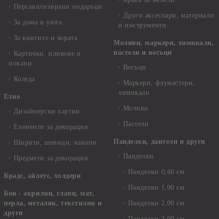
Персанализирани подаръци
Други аксесоари, материали
За дома и уюта
и инструменти
За книгите и хората
Моливи, маркери, химикали,
пастели и восъци
Картички, пликове и
покани
Восъци
Коледа
Маркери, флумастери,
химикали
Етно
Моливи
Дизайнерски хартии
Пастели
Елементи за декорация
Панделки, дантели и други
Ширити, шевици, канапи
Панделки
Предмети за декорация
Панделки 0,60 см
Брадс, айлетс, холдери
Панделки 1,00 см
Бои - акрилни, гланц, мат,
перла, металик, текстилни и
Панделки 2,00 см
други
Панделки 3,00 см