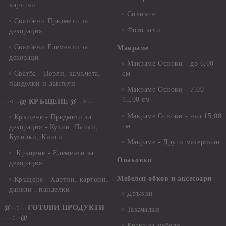
картони
Силикон
Сватбени Предмети за
Фото ъгли
декорация
Сватбени Елементи за
Макраме
декораци
Макраме Основи - до 6,00
Сватба - Перли, камъчета,
см
панделки и дантели
Макраме Основи - 7,00 -
15,00 см
--<--@ КРЪЩЕНЕ @-->--
Макраме Основи - над 15,00
Кръщене - Предмети за
см
декорация - Кутии, Папки,
Бутилки, Книги
Макраме - Други материали
Кръщене - Елементи за
Опаковки
декорация
Мебелен обков и аксесоари
Кръщене - Хартии, картони,
данели , панделки
Дръжки
@--:---ГОТОВИ ПРОДУКТИ
Закачалки
---:--@
Крака за мебели