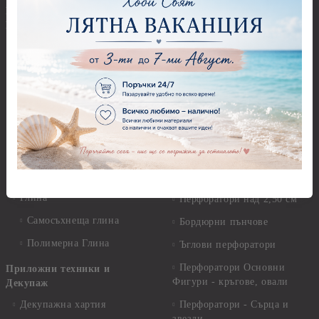
Предмети за декорация -
Глина,Гипс, Калъпи,
Стирофом
Елементи, Инструменти
Предмети за декорация -
Керамична смес за отливки
Стъкло
Керамични елементи
Предмети за декорация -
Елементи от полимерна
Плат, органза, зебло,
глина и полирезин
целофан
Пластични елементи
Пънчове Перфоратори
Инструменти за моделиране
Перфоратори до 2,50 см
Молдове и шаблони
Перфоратори 2,50 см
Глина
Перфоратори над 2,50 см
Самосъхнеща глина
Бордюрни пънчове
Полимерна Глина
Ъглови перфоратори
Перфоратори Основни
Приложни техники и
Фигури - кръгове, овали
Декупаж
Декупажна хартия
Перфоратори - Сърца и
звезди