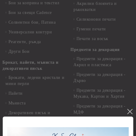
Бои за коприна и текстил
Акрилни блокчета и
ръкохватки
Бои за свещи Cadence
Силиконови печати
Солвентни бои, Патина
Гумени печати
Универсални контури
Печати за восък
Реагенти, ръжда
Предмети за декорация
Други Бои
Предмети за декорация -
Брокат, пайети, мъниста и
Акрил и пластмаса
декоративен пясък
Предмети за декорация -
Брокати, ледени кристали и
Дърво
мини перли
Предмети за декорация -
Пайети
Мукава, Картон и Хартия
Мъниста
Предмети за декорация -
МДФ
Декоративен пясък и
камъчета
Предмети за декорация -
Керамика и метал
Висулки