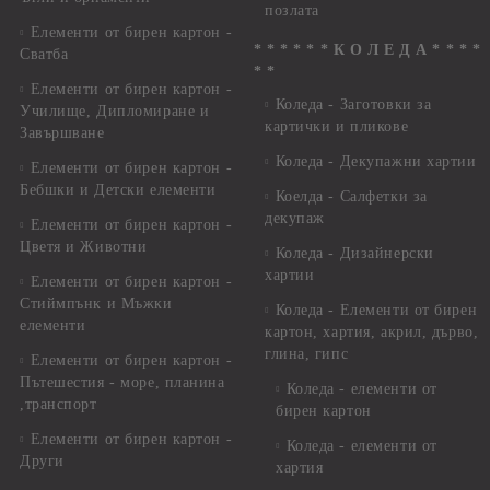
позлата
Елементи от бирен картон -
* * * * * * К О Л Е Д А * * * *
Сватба
* *
Елементи от бирен картон -
Коледа - Заготовки за
Училище, Дипломиране и
картички и пликове
Завършване
Коледа - Декупажни хартии
Елементи от бирен картон -
Бебшки и Детски елементи
Коелда - Салфетки за
декупаж
Елементи от бирен картон -
Цветя и Животни
Коледа - Дизайнерски
хартии
Елементи от бирен картон -
Стиймпънк и Мъжки
Коледа - Eлементи от бирен
елементи
картон, хартия, акрил, дърво,
глина, гипс
Елементи от бирен картон -
Пътешестия - море, планина
Коледа - елементи от
,транспорт
бирен картон
Елементи от бирен картон -
Коледа - елементи от
Други
хартия