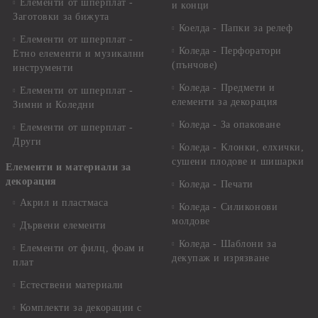
Елементи от шперплат -
и конци
Заготовки за бижута
Коелда - Папки за релеф
Елементи от шперплат -
Коледа - Перфоратори
Етно елементи и музикални
(пънчове)
инструменти
Коледа - Предмети и
Елементи от шперплат -
елементи за декорация
Зимни и Коледни
Коледа - За опаковане
Елементи от шперплат -
Други
Коледа - Kлонки, елхички,
сушени плодове и шишарки
Елементи и материали за
декорация
Коледа - Печати
Акрил и пластмаса
Коледа - Силиконови
молдове
Дървени елементи
Коледа - Шаблони за
Елементи от филц, фоам и
декупаж и изрязване
плат
Естествени материали
Комплекти за декорации с