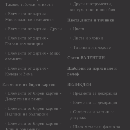
Други инструменти,
Такове, табелки, етикети
консумативи и пособия
Елементи от хартия -
Многопластови елементи
Цветя,листа и тичинки
Елементи от хартия - Други
Цветя
Елементи от хартия -
Листа и клонки
Готови композиции
Тичинки и плодове
Елементи от хартия - Микс
Свети ВАЛЕНТИН
елементи
Елементи от хартия -
Шаблони за изрязване и
Коледа и Зима
релеф
Елементи от бирен картон
ВЕЛИКДЕН
Елементи от бирен картон -
Предмети за декорация
Декоративни рамки
Елементи за декорация
Елементи от бирен картон -
Салфетки и хартии за
Надписи на български
декупаж
Елементи от бирен картон -
Шлак метали и фолио за
Ъгли и орнаменти