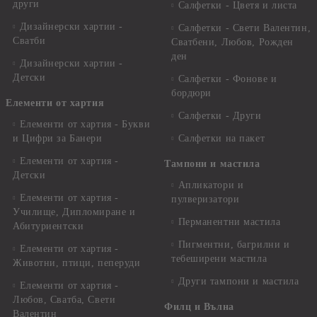
други
Салфетки - Цветя и листа
Дизайнерски хартии -
Салфетки - Свети Валентин,
Сватби
Сватбени, Любов, Рожден
ден
Дизайнерски хартии -
Детски
Салфетки - Фонове и
бордюри
Елементи от хартия
Салфетки - Други
Елементи от хартия - Букви
и Цифри за Банери
Салфетки на пакет
Елементи от хартия -
Тампони и мастила
Детски
Апликатори и
Елементи от хартия -
пулверизатори
Училище, Дипломиране и
Перманентни мастила
Абитуриентски
Пигментни, багрилни и
Елементи от хартия -
тебеширени мастила
Животни, птици, пеперуди
Други тампони и мастила
Елементи от хартия -
Любов, Сватба, Свети
Филц и Вълна
Валентин