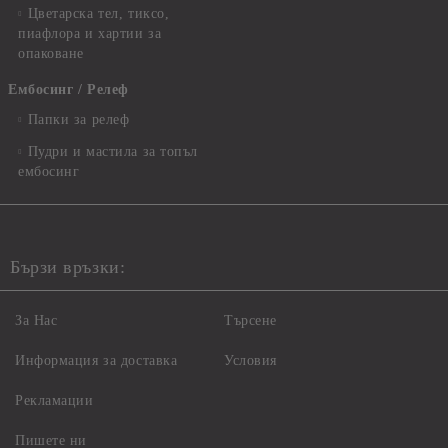
Цветарска тел, тиксо,
пиафлора и хартии за
опаковане
Ембосинг / Релеф
Папки за релеф
Пудри и мастила за топъл
ембосинг
Бързи връзки:
За Нас
Търсене
Информация за доставка
Условия
Рекламации
Пишете ни