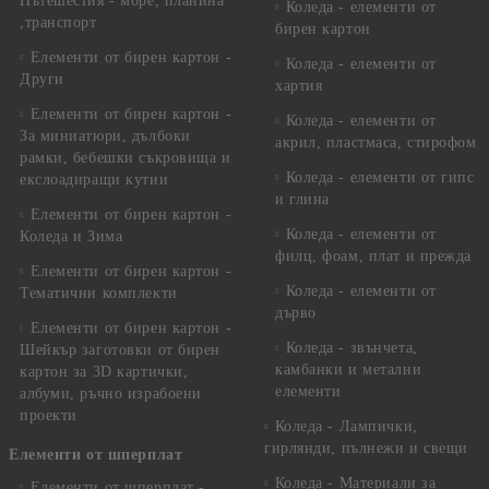
Пътешестия - море, планина
Коледа - елементи от
,транспорт
бирен картон
Елементи от бирен картон -
Коледа - елементи от
Други
хартия
Елементи от бирен картон -
Коледа - елементи от
За миниатюри, дълбоки
акрил, пластмаса, стирофом
рамки, бебешки съкровища и
Коледа - елементи от гипс
екслоадиращи кутии
и глина
Елементи от бирен картон -
Коледа - елементи от
Коледа и Зима
филц, фоам, плат и прежда
Елементи от бирен картон -
Коледа - елементи от
Тематични комплекти
дърво
Елементи от бирен картон -
Коледа - звънчета,
Шейкър заготовки от бирен
камбанки и метални
картон за 3D картички,
елементи
албуми, ръчно израбоени
проекти
Коледа - Лампички,
гирлянди, пълнежи и свещи
Елементи от шперплат
Коледа - Материали за
Елементи от шперплат -