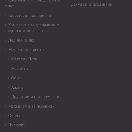
Елементи от филц, фоам и
декупаж и изрязване
плат
Естествени материали
Комплекти за декорации с
надписи и пожелания
Лед лампички
Метални елементи
Метални Ъгли
Магнити
Обков
Халки
Други метални елементи
Механизми за часовник
Очички
Пълнежи