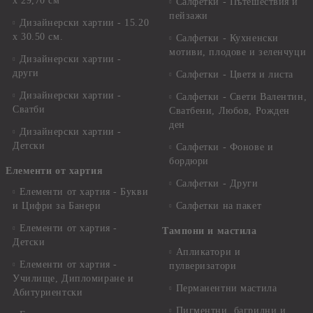
х 29,70 см
Салфетки - Пътешествия и
пейзажи
Дизайнерски хартии - 15.20
x 30.50 см.
Салфетки - Кухненски
мотиви, плодове и зеленчуци
Дизайнерски хартии -
други
Салфетки - Цветя и листа
Дизайнерски хартии -
Салфетки - Свети Валентин,
Сватби
Сватбени, Любов, Рожден
ден
Дизайнерски хартии -
Детски
Салфетки - Фонове и
бордюри
Елементи от хартия
Салфетки - Други
Елементи от хартия - Букви
и Цифри за Банери
Салфетки на пакет
Елементи от хартия -
Тампони и мастила
Детски
Апликатори и
Елементи от хартия -
пулверизатори
Училище, Дипломиране и
Перманентни мастила
Абитуриентски
Пигментни, багрилни и