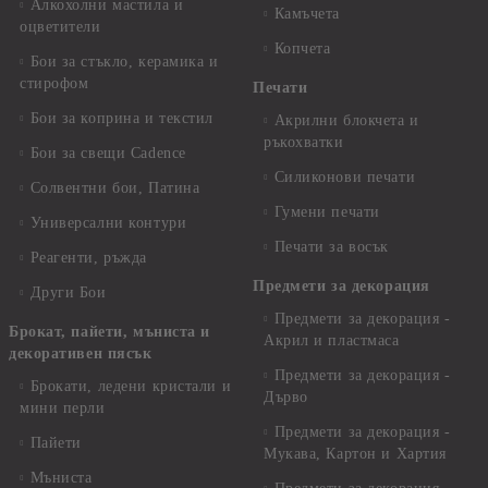
Алкохолни мастила и
Камъчета
оцветители
Копчета
Бои за стъкло, керамика и
стирофом
Печати
Бои за коприна и текстил
Акрилни блокчета и
ръкохватки
Бои за свещи Cadence
Силиконови печати
Солвентни бои, Патина
Гумени печати
Универсални контури
Печати за восък
Реагенти, ръжда
Предмети за декорация
Други Бои
Предмети за декорация -
Брокат, пайети, мъниста и
Акрил и пластмаса
декоративен пясък
Предмети за декорация -
Брокати, ледени кристали и
Дърво
мини перли
Предмети за декорация -
Пайети
Мукава, Картон и Хартия
Мъниста