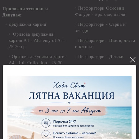
Перфоратори Основни
Приложни техники и
Фигури - кръгове, овали
Декупаж
Декупажна хартия
Перфоратори - Сърца и
звезди
Оризова декупажна
хартия А4 - Alchemy of Art -
Перфоратори - Цветя, листа
25-30 гр.
и клонки
Оризова декупажна хартия
Перфоратори - Детски
А4 - Itd. Collection - 25-30
Перфоратори - Животни
гр.
Перфоратори - Коледни и
Фина оризова декупажна
Зимни
хартия Stamperia - 21 х
29.см. - 28гр.
Рисуване
Декупажна хартия - Други
Грунд и почистващи
разтвори
Антични пасти
Платна за рисуване
Вакс пасти
Стативи и поставки
Грунд, Основи, Релефни
пасти