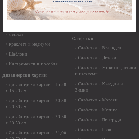
Четки и инструменти
Варак, Шлак метал, Фолио,
Моливи, акварелни
Пантна
комплекти
Лакове и защитни покрития
Свещи
Лепила
Салфетки
Краклета и медиуми
Салфетки - Великден
Шаблони
Салфетки - Детски
Инструменти и пособия
Салфетки - Животни, птици
и насекоми
Дизайнерски хартии
Салфетки - Коледни и
Дизайнерски хартии - 15.20
Зимни
х 15.20 см.
Салфетки - Морски
Дизайнерски хартии - 20.30
х 20.30 см.
Салфетки - Музика
Дизайнерски хартии - 30.50
Салфетки - Пеперуди
х 30.50 см.
Салфетки - Рози
Дизайнерски хартии - 21,00