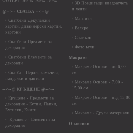
OUTLET -50 % -60% -70%
3D Повдигащи квадратчета
и ленти
@-->-- СВАТБА --<--@
Магнити
Сватбени Декупажни
хартии, дизайнерски хартии,
Велкро
картони
Силикон
Сватбени Предмети за
Фото ъгли
декорация
Сватбени Елементи за
Макраме
декораци
Макраме Основи - до 6,00
Сватба - Перли, камъчета,
см
панделки и дантели
Макраме Основи - 7,00 -
15,00 см
--<--@ КРЪЩЕНЕ @-->--
Макраме Основи - над 15,00
Кръщене - Предмети за
см
декорация - Кутии, Папки,
Бутилки, Книги
Макраме - Други материали
Кръщене - Елементи за
Опаковки
декорация