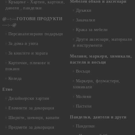
Мебелен обков и аксесоари
Кръщене - Хартии, картони,
данели , панделки
Дръжки
@--:---ГОТОВИ ПРОДУКТИ
Закачалки
---:--@
Крака за мебели
Персанализирани подаръци
Други аксесоари, материали
За дома и уюта
и инструменти
За книгите и хората
Моливи, маркери, химикали,
пастели и восъци
Картички, пликове и
покани
Восъци
Коледа
Маркери, флумастери,
химикали
Етно
Моливи
Дизайнерски хартии
Пастели
Елементи за декорация
Панделки, дантели и други
Ширити, шевици, канапи
Панделки
Предмети за декорация