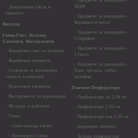
Предмети за декорация -
МДФ
Декоративен пясък и
камъчета
Предмети за декорация -
Керамика и метал
Висулки
Предмети за декорация -
Глина,Гипс, Калъпи,
Стирофом
Елементи, Инструменти
Предмети за декорация -
Керамична смес за отливки
Стъкло
Керамични елементи
Предмети за декорация -
Елементи от полимерна
Плат, органза, зебло,
глина и полирезин
целофан
Пластични елементи
Пънчове Перфоратори
Инструменти за моделиране
Перфоратори до 2,50 см
Молдове и шаблони
Перфоратори 2,50 см
Глина
Перфоратори над 2,50 см
Самосъхнеща глина
Бордюрни пънчове
Полимерна Глина
Ъглови перфоратори