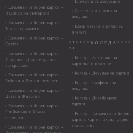
Елементи за декорация
Елементи от бирен картон -
Салфетки и хартии за
Надписи на български
декупаж
Елементи от бирен картон -
Шлак метали и фолио за
Ъгли и орнаменти
позлата
Елементи от бирен картон -
* * * * * * К О Л Е Д А * * * *
Сватба
* *
Елементи от бирен картон -
Коледа - Заготовки за
Училище, Дипломиране и
картички и пликове
Завършване
Коледа - Декупажни хартии
Елементи от бирен картон -
Бебшки и Детски елементи
Коелда - Салфетки за
декупаж
Елементи от бирен картон -
Цветя и Животни
Коледа - Дизайнерски
хартии
Елементи от бирен картон -
Стиймпънк и Мъжки
Коледа - Eлементи от бирен
елементи
картон, хартия, акрил, дърво,
глина, гипс
Елементи от бирен картон -