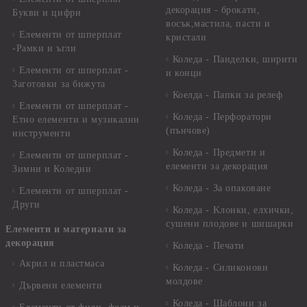
декорация - брокати,
Букви и цифри
восък,мастила, пасти и
Елементи от шперплат
кристали
-Рамки и ъгли
Коледа - Панделки, ширити
Елементи от шперплат -
и конци
Заготовки за бижута
Коелда - Папки за релеф
Елементи от шперплат -
Коледа - Перфоратори
Етно елементи и музикални
(пънчове)
инструменти
Коледа - Предмети и
Елементи от шперплат -
елементи за декорация
Зимни и Коледни
Коледа - За опаковане
Елементи от шперплат -
Други
Коледа - Kлонки, елхички,
сушени плодове и шишарки
Елементи и материали за
декорация
Коледа - Печати
Акрил и пластмаса
Коледа - Силиконови
молдове
Дървени елементи
Коледа - Шаблони за