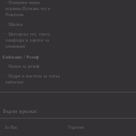
Плюшени мини
играчки,Пухкава тел и
Помпони
Щипки
Цветарска тел, тиксо,
пиафлора и хартии за
опаковане
Ембосинг / Релеф
Папки за релеф
Пудри и мастила за топъл
ембосинг
Бързи връзки:
За Нас
Търсене