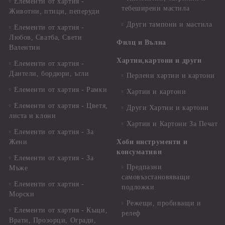
Елементи от хартия -
тебеширени мастила
Животни, птици, пеперуди
Други тампони и мастила
Елементи от хартия -
Любов, Сватба, Свети
Филц и Вълна
Валентин
Хартии,картони и други
Елементи от хартия -
Дантели, бордюри, ъгли
Перлени хартии и картони
Елементи от хартия - Рамки
Хартии и картони
Елементи от хартия - Цветя,
Други Хартии и картони
листа и клони
Хартии и Картони За Печат
Елементи от хартия - За
Жени
Хоби инструменти и
консумативи
Елементи от хартия - За
Предпазни
Мъже
самовъзстановяващи
Елементи от хартия -
подложки
Морски
Режещи, пробиващи и
Елементи от хартия - Къщи,
релеф
Врати, Прозорци, Огради,