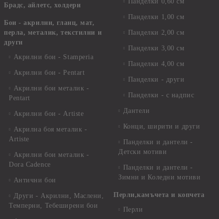
Панделки 0,60 см
Брадс, айлетс, холдери
Панделки 1,00 см
Бои - акрилни, гланц, мат,
перла, металик, текстилни и
Панделки 2,00 см
други
Панделки 3,00 см
Акрилни бои - Stamperia
Панделки 4,00 см
Акрилни бои - Pentart
Панделки - други
Акрилни бои металик -
Панделки - с надпис
Pentart
Дантели
Акрилни бои - Artiste
Конци, ширити и други
Акрилна боя металик -
Artiste
Панделки и дантели -
Детски мотиви
Акрилни бои металик -
Dora Cadence
Панделки и дантели -
Зимни и Коледни мотиви
Антични бои
Перли,камъчета и копчета
Други - Акрилни, Маслени,
Темперни, Тебеширени бои
Перли