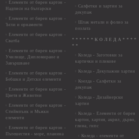
Елементи от бирен картон -
Салфетки и хартии за
Надписи на български
декупаж
Елементи от бирен картон -
Шлак метали и фолио за
Ъгли и орнаменти
позлата
Елементи от бирен картон -
* * * * * * К О Л Е Д А * * * *
Сватба
* *
Елементи от бирен картон -
Коледа - Заготовки за
Училище, Дипломиране и
картички и пликове
Завършване
Коледа - Декупажни хартии
Елементи от бирен картон -
Бебшки и Детски елементи
Коелда - Салфетки за
декупаж
Елементи от бирен картон -
Цветя и Животни
Коледа - Дизайнерски
хартии
Елементи от бирен картон -
Стиймпънк и Мъжки
Коледа - Eлементи от бирен
елементи
картон, хартия, акрил, дърво,
глина, гипс
Елементи от бирен картон -
Пътешестия - море, планина
Коледа - елементи от