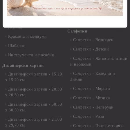
Варак, Шлак метал, Фолио,
Моливи, акварелни
Пантна
комплекти
Лакове и защитни покрития
Свещи
Лепила
Салфетки
Краклета и медиуми
Салфетки - Великден
Шаблони
Салфетки - Детски
Инструменти и пособия
Салфетки - Животни, птици
и насекоми
Дизайнерски хартии
Салфетки - Коледни и
Дизайнерски хартии - 15.20
Зимни
х 15.20 см.
Салфетки - Морски
Дизайнерски хартии - 20.30
х 20.30 см.
Салфетки - Музика
Дизайнерски хартии - 30.50
Салфетки - Пеперуди
х 30.50 см.
Салфетки - Рози
Дизайнерски хартии - 21,00
х 29,70 см
Салфетки - Пътешествия и