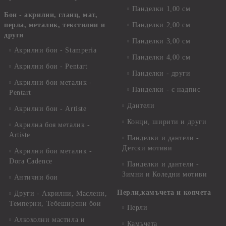
Панделки 1,00 см
Бои - акрилни, гланц, мат,
перла, металик, текстилни и
Панделки 2,00 см
други
Панделки 3,00 см
Акрилни бои - Stamperia
Панделки 4,00 см
Акрилни бои - Pentart
Панделки - други
Акрилни бои металик -
Панделки - с надпис
Pentart
Дантели
Акрилни бои - Artiste
Конци, ширити и други
Акрилна боя металик -
Artiste
Панделки и дантели -
Детски мотиви
Акрилни бои металик -
Dora Cadence
Панделки и дантели -
Зимни и Коледни мотиви
Антични бои
Перли,камъчета и копчета
Други - Акрилни, Маслени,
Темперни, Тебеширени бои
Перли
Алкохолни мастила и
Камъчета