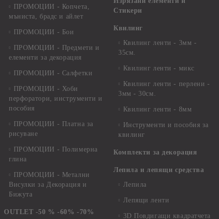
Изрязани елементи и
ПРОМОЦИИ - Копчета,
Стикери
мъниста, брадс и айлет
Квилинг
ПРОМОЦИИ - Бои
Квилинг ленти - 3мм -
ПРОМОЦИИ - Предмети и
35см.
елементи за декорация
Квилинг ленти - микс
ПРОМОЦИИ - Салфетки
Квилинг ленти - перлени -
ПРОМОЦИИ - Хоби
3мм - 30см.
перфоратори, инструменти и
пособия
Квилинг ленти - 8мм
ПРОМОЦИИ - Платна за
Инструменти и пособия за
рисуване
квилинг
ПРОМОЦИИ - Полимерна
Комплекти за декорация
глина
Лепила и лепящи средства
ПРОМОЦИИ - Метални
Висулки за Декорация и
Лепила
Бижута
Лепящи ленти
OUTLET -50 % -60% -70%
3D Повдигащи квадратчета