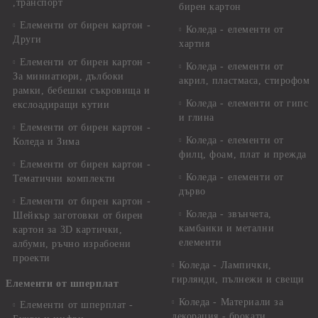
,транспорт
бирен картон
Елементи от бирен картон -
Коледа - елементи от
Други
хартия
Елементи от бирен картон -
Коледа - елементи от
За миниатюри, дълбоки
акрил, пластмаса, стирофом
рамки, бебешки съкровища и
Коледа - елементи от гипс
екслоадиращи кутии
и глина
Елементи от бирен картон -
Коледа - елементи от
Коледа и Зима
филц, фоам, плат и прежда
Елементи от бирен картон -
Коледа - елементи от
Тематични комплекти
дърво
Елементи от бирен картон -
Коледа - звънчета,
Шейкър заготовки от бирен
камбанки и метални
картон за 3D картички,
елементи
албуми, ръчно израбоени
проекти
Коледа - Лампички,
гирлянди, пълнежи и свещи
Елементи от шперплат
Коледа - Материали за
Елементи от шперплат -
декорация - брокати,