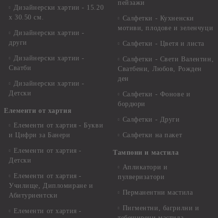
пейзажи
Дизайнерски хартии - 15.20
x 30.50 см.
Салфетки - Кухненски
мотиви, плодове и зеленчуци
Дизайнерски хартии -
други
Салфетки - Цветя и листа
Дизайнерски хартии -
Салфетки - Свети Валентин,
Сватби
Сватбени, Любов, Рожден
ден
Дизайнерски хартии -
Детски
Салфетки - Фонове и
бордюри
Елементи от хартия
Салфетки - Други
Елементи от хартия - Букви
и Цифри за Банери
Салфетки на пакет
Елементи от хартия -
Тампони и мастила
Детски
Апликатори и
Елементи от хартия -
пулверизатори
Училище, Дипломиране и
Перманентни мастила
Абитуриентски
Пигментни, багрилни и
Елементи от хартия -
тебеширени мастила