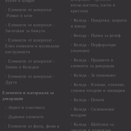
Букви и цифри
восък,мастила, пасти и
Елементи от шперплат
кристали
-Рамки и ъгли
Коледа - Панделки, ширити
Елементи от шперплат -
и конци
Заготовки за бижута
Коелда - Папки за релеф
Елементи от шперплат -
Коледа - Перфоратори
Етно елементи и музикални
(пънчове)
инструменти
Коледа - Предмети и
Елементи от шперплат -
елементи за декорация
Зимни и Коледни
Коледа - За опаковане
Елементи от шперплат -
Други
Коледа - Kлонки, елхички,
сушени плодове и шишарки
Елементи и материали за
декорация
Коледа - Печати
Акрил и пластмаса
Коледа - Силиконови
молдове
Дървени елементи
Коледа - Шаблони за
Елементи от филц, фоам и
декупаж и изрязване