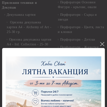
Перфоратори Основни
Приложни техники и
Фигури - кръгове, овали
Декупаж
Декупажна хартия
Перфоратори - Сърца и
звезди
Оризова декупажна
хартия А4 - Alchemy of Art -
Перфоратори - Цветя, листа
25-30 гр.
и клонки
Оризова декупажна хартия
Перфоратори - Детски
А4 - Itd. Collection - 25-30
Перфоратори - Животни
гр.
Перфоратори - Коледни и
Фина оризова декупажна
Зимни
хартия Stamperia - 21 х
29.см. - 28гр.
Рисуване
Декупажна хартия - Други
Грунд и почистващи
разтвори
Антични пасти
Платна за рисуване
Вакс пасти
Стативи и поставки
Грунд, Основи, Релефни
пасти
Четки и инструменти