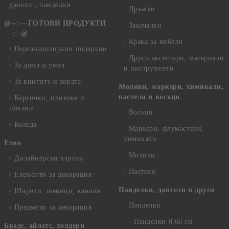
данели , панделки
Дръжки
@--:---ГОТОВИ ПРОДУКТИ
Закачалки
---:--@
Крака за мебели
Персанализирани подаръци
Други аксесоари, материали
За дома и уюта
и инструменти
За книгите и хората
Моливи, маркери, химикали,
пастели и восъци
Картички, пликове и
покани
Восъци
Коледа
Маркери, флумастери,
химикали
Етно
Моливи
Дизайнерски хартии
Пастели
Елементи за декорация
Панделки, дантели и други
Ширити, шевици, канапи
Панделки
Предмети за декорация
Панделки 0,60 см
Брадс, айлетс, холдери