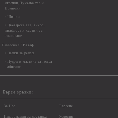
играчки,Пухкава тел и
Помпони
Щипки
Цветарска тел, тиксо,
пиафлора и хартии за
опаковане
Ембосинг / Релеф
Папки за релеф
Пудри и мастила за топъл
ембосинг
Бързи връзки:
За Нас
Търсене
Информация за доставка
Условия