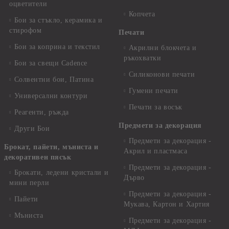
оцветители
Копчета
Бои за стъкло, керамика и
стирофом
Печати
Бои за коприна и текстил
Акрилни блокчета и
ръкохватки
Бои за свещи Cadence
Силиконови печати
Солвентни бои, Патина
Гумени печати
Универсални контури
Печати за восък
Реагенти, ръжда
Предмети за декорация
Други Бои
Предмети за декорация -
Брокат, пайети, мъниста и
Акрил и пластмаса
декоративен пясък
Предмети за декорация -
Брокати, ледени кристали и
Дърво
мини перли
Предмети за декорация -
Пайети
Мукава, Картон и Хартия
Мъниста
Предмети за декорация -