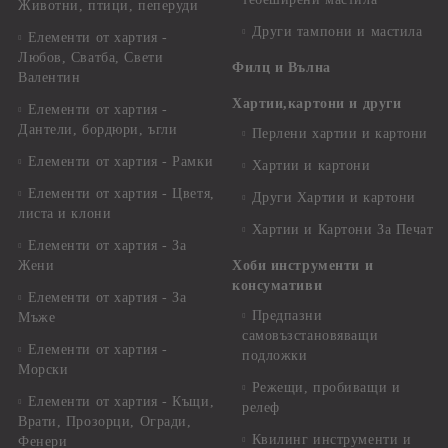
Животни, птици, пеперуди
Други тампони и мастила
Елементи от хартия -
Любов, Сватба, Свети
Филц и Вълна
Валентин
Хартии,картони и други
Елементи от хартия -
Дантели, бордюри, ъгли
Перлени хартии и картони
Елементи от хартия - Рамки
Хартии и картони
Елементи от хартия - Цветя,
Други Хартии и картони
листа и клони
Хартии и Картони За Печат
Елементи от хартия - За
Жени
Хоби инструменти и
консумативи
Елементи от хартия - За
Предпазни
Мъже
самовъзстановяващи
Елементи от хартия -
подложки
Морски
Режещи, пробиващи и
Елементи от хартия - Къщи,
релеф
Врати, Прозорци, Огради,
Квилинг инструменти и
Фенери