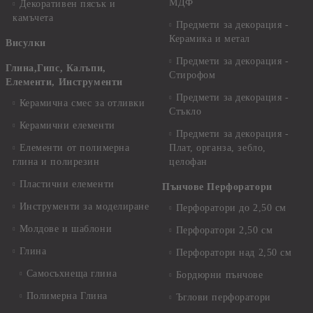
МДФ
Декоративен пясък и
камъчета
Предмети за декорация -
Керамика и метал
Висулки
Предмети за декорация -
Глина,Гипс, Калъпи,
Стирофом
Елементи, Инструменти
Предмети за декорация -
Керамична смес за отливки
Стъкло
Керамични елементи
Предмети за декорация -
Елементи от полимерна
Плат, органза, зебло,
глина и полирезин
целофан
Пластични елементи
Пънчове Перфоратори
Инструменти за моделиране
Перфоратори до 2,50 см
Молдове и шаблони
Перфоратори 2,50 см
Глина
Перфоратори над 2,50 см
Самосъхнеща глина
Бордюрни пънчове
Полимерна Глина
Ъглови перфоратори