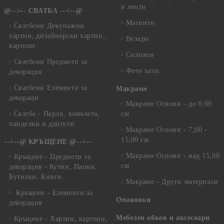
и ленти
@-->-- СВАТБА --<--@
Магнити
Сватбени Декупажни
хартии, дизайнерски хартии,
Велкро
картони
Силикон
Сватбени Предмети за
Фото ъгли
декорация
Сватбени Елементи за
Макраме
декораци
Макраме Основи - до 6,00
Сватба - Перли, камъчета,
см
панделки и дантели
Макраме Основи - 7,00 -
15,00 см
--<--@ КРЪЩЕНЕ @-->--
Макраме Основи - над 15,00
Кръщене - Предмети за
см
декорация - Кутии, Папки,
Бутилки, Книги
Макраме - Други материали
Кръщене - Елементи за
Опаковки
декорация
Мебелен обков и аксесоари
Кръщене - Хартии, картони,