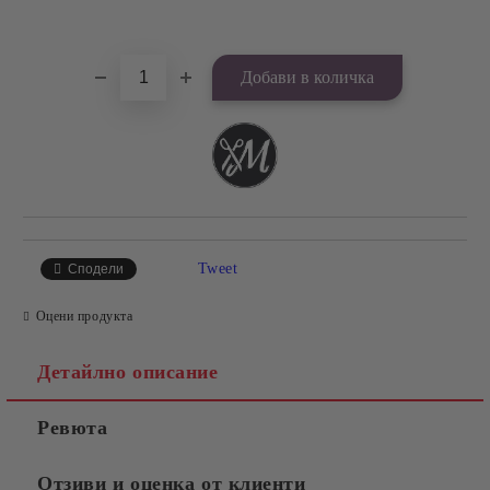
Добави в желани
Tweet
Сподели
Оцени продукта
Детайлно описание
Ревюта
Отзиви и оценка от клиенти