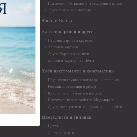
Пигментни, багрилни и тебеширени мастила
Други тампони и мастила
- до 6,00 см
- 7,00 - 15,00 см
Филц и Вълна
- над 15,00 см
и материали
Хартии,картони и други
Перлени хартии и картони
Хартии и картони
и аксесоари
Други Хартии и картони
Хартии и Картони За Печат
Хоби инструменти и консумативи
Предпазни самовъзстановяващи подложки
, материали и
Режещи, пробиващи и релеф
Квилинг инструменти и пособия
и, химикали,
Инструменти и пособия за Моделиране
ци
Други инструменти, консумативи и пособия
Цветя,листа и тичинки
стери, химикали
Цветя
Листа и клонки