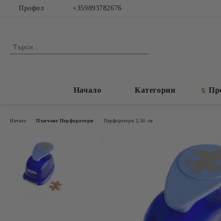
Профил
+359893782676
Начало
Категории
Пр
Начало
Пънчове Перфоратори
Перфоратори 2,50 см