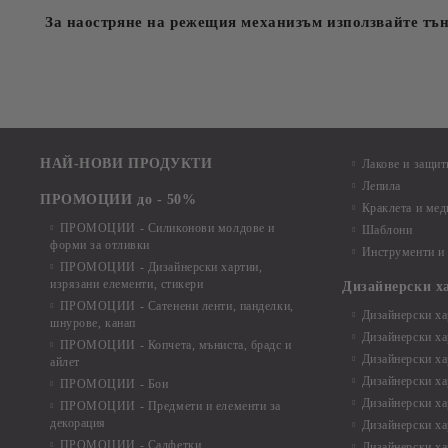
За наостряне на режещия механизъм използвайте тъ
НАЙ-НОВИ ПРОДУКТИ
Лакове и защит
Лепила
ПРОМОЦИИ до - 50%
Краклета и ме
ПРОМОЦИИ - Силиконови молдове и
Шаблони
форми за отливки
Инструменти и
ПРОМОЦИИ - Дизайнерски хартии,
изрязани елементи, стикери
Дизайнерски х
ПРОМОЦИИ - Сатенени ленти, панделки,
Дизайнерски хар
шнурове, канап
Дизайнерски хар
ПРОМОЦИИ - Копчета, мъниста, брадс и
Дизайнерски хар
айлет
Дизайнерски ха
ПРОМОЦИИ - Бои
Дизайнерски хар
ПРОМОЦИИ - Предмети и елементи за
декорация
Дизайнерски ха
ПРОМОЦИИ - Салфетки
Дизайнерски ха