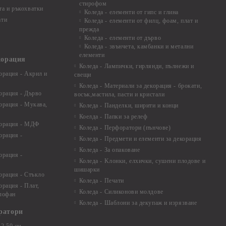
стирофом
а и ръкохватки
Коледа - елементи от гипс и глина
ати
Коледа - елементи от филц, фоам, плат и
прежда
Коледа - елементи от дърво
Коледа - звънчета, камбанки и метални
елементи
корация
Коледа - Лампички, гирлянди, пълнежи и
орация - Акрил и
свещи
Коледа - Материали за декорация - брокати,
орация - Дърво
восък,мастила, пасти и кристали
орация - Мукава,
Коледа - Панделки, ширити и конци
Коелда - Папки за релеф
корация - МДФ
Коледа - Перфоратори (пънчове)
орация -
Коледа - Предмети и елементи за декорация
Коледа - За опаковане
орация -
Коледа - Kлонки, елхички, сушени плодове и
шишарки
орация - Стъкло
Коледа - Печати
орация - Плат,
Коледа - Силиконови молдове
елофан
Коледа - Шаблони за декупаж и изрязване
ратори