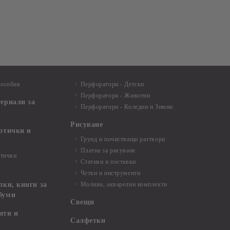
пособия
Перфоратори - Детски
Перфоратори - Животни
териали за
Перфоратори - Коледни и Зимни
Рисуване
артички и
Грунд и почистващи разтвори
Платна за рисуване
ртички
Стативи и поставки
Четки и инструменти
пки, книги за
Моливи, акварелни комплекти
буми
Свещи
нти и
Салфетки