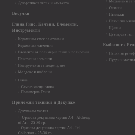
Механизми за 
Декоративен пясък и камъчета
Очички
Висулки
Пълнежи
Плюшени мини 
Глина,Гипс, Калъпи, Елементи,
Щипки
Инструменти
Цветарска тел,
Керамична смес за отливки
Ембосинг / Рел
Керамични елементи
Елементи от полимерна глина и полирезин
Папки за релеф
Пластични елементи
Пудри и мастил
Инструменти за моделиране
Молдове и шаблони
Глина
Самосъхнеща глина
Полимерна Глина
Приложни техники и Декупаж
Декупажна хартия
Оризова декупажна хартия А4 - Alchemy
of Art - 25-30 гр.
Оризова декупажна хартия А4 - Itd.
Collection - 25-30 гр.