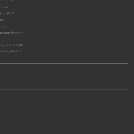
2,50 см
50 см
 2,50 см
ве
тори
новни Фигури -
ърца и звезди
ветя, листа и