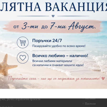
Макраме
ртия - Микс елементи
ртия - Коледа и Зима
Макраме Основи 
Макраме Основи 
ирен картон
Макраме Основи 
рен картон - Декоративни рамки
Макраме - Друг
рен картон - Надписи на български
Опаковки
рен картон - Ъгли и орнаменти
рен картон - Сватба
Мебелен обков 
рен картон - Училище, Дипломиране и Завършване
Дръжки
рен картон - Бебшки и Детски елементи
Закачалки
рен картон - Цветя и Животни
Крака за мебели
рен картон - Стиймпънк и Мъжки елементи
Други аксесоари
рен картон - Пътешестия - море, планина ,транспорт
инструменти
рен картон - Други
рен картон - За миниатюри, дълбоки рамки, бебешки
Моливи, маркер
лоадиращи кутии
пастели и восъ
рен картон - Коледа и Зима
Восъци
рен картон - Тематични комплекти
Маркери, флума
рен картон - Шейкър заготовки от бирен картон за
Моливи
буми, ръчно израбоени проекти
Пастели