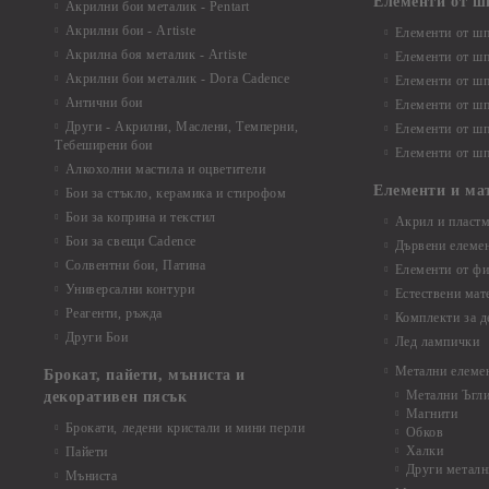
Елементи от ш
Акрилни бои металик - Pentart
Акрилни бои - Artiste
Елементи от шп
Акрилна боя металик - Artiste
Елементи от шп
Акрилни бои металик - Dora Cadence
Елементи от шп
Антични бои
Елементи от шп
Други - Акрилни, Маслени, Темперни,
Елементи от шп
Тебеширени бои
Елементи от шп
Алкохолни мастила и оцветители
Елементи и ма
Бои за стъкло, керамика и стирофом
Бои за коприна и текстил
Акрил и пластм
Бои за свещи Cadence
Дървени елеме
Солвентни бои, Патина
Елементи от фи
Универсални контури
Естествени мат
Реагенти, ръжда
Комплекти за д
Други Бои
Лед лампички
Метални елеме
Брокат, пайети, мъниста и
Метални Ъгл
декоративен пясък
Магнити
Брокати, ледени кристали и мини перли
Обков
Халки
Пайети
Други металн
Мъниста