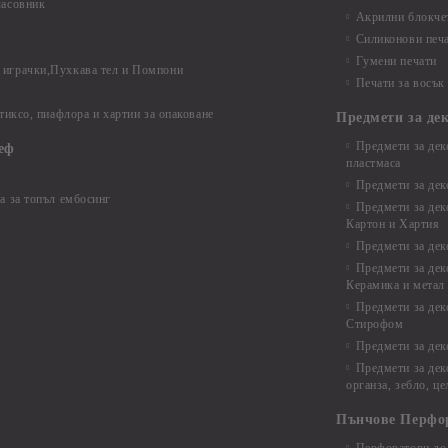
часовник
Акрилни блокчет
Силиконови печ
Гумени печати
играчки,Пухкава тел и Помпони
Печати за восък
 тиксо, пиафлора и хартии за опаковане
Предмети за де
Предмети за дек
еф
пластмаса
Предмети за дек
а за топъл ембосинг
Предмети за дек
Картон и Хартия
Предмети за де
Предмети за дек
Керамика и метал
Предмети за дек
Стирофом
Предмети за дек
Предмети за дек
органза, зебло, ц
Пънчове Перфо