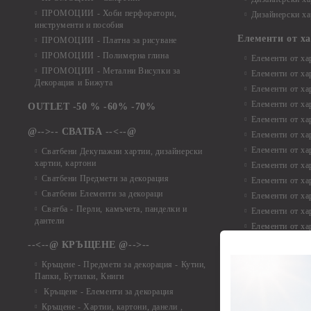
ПРОМОЦИИ - Хоби перфоратори,
Дизайнерски ха
инструменти и пособия
Елементи от х
ПРОМОЦИИ - Платна за рисуване
ПРОМОЦИИ - Полимерна глина
Елементи от ха
ПРОМОЦИИ - Метални Висулки за
Елементи от ха
Декорация и Бижута
Елементи от ха
Елементи от ха
OUTLET -50 % -60% -70%
Елементи от ха
@-->-- СВАТБА --<--@
Елементи от ха
Елементи от ха
Сватбени Декупажни хартии, дизайнерски
хартии, картони
Елементи от ха
Сватбени Предмети за декорация
Елементи от ха
Сватбени Елементи за декораци
Елементи от ха
Сватба - Перли, камъчета, панделки и
Елементи от ха
дантели
Елементи от ха
Елементи от ха
--<--@ КРЪЩЕНЕ @-->--
Елементи то хар
Кръщене - Предмети за декорация - Кутии,
Елементи от ха
Папки, Бутилки, Книги
Елементи от ха
Кръщене - Елементи за декорация
Елементи от ха
Кръщене - Хартии, картони, данели ,