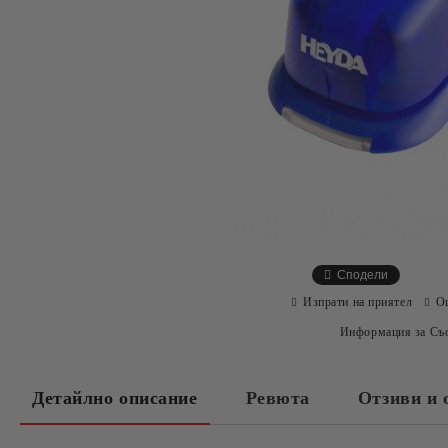
Сподели
Изпрати на приятел
О
Информация за Съо
Детайлно описание
Ревюта
Отзиви и 