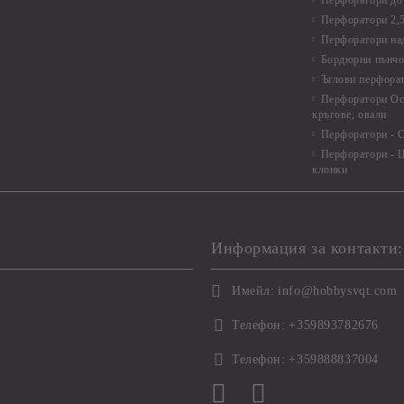
Перфоратори до 
Перфоратори 2,
Перфоратори над
Бордюрни пънчо
Ъглови перфора
Перфоратори Ос
кръгове, овали
Перфоратори - С
Перфоратори - Ц
клонки
Информация за контакти:
Имейл:
info@hobbysvqt.com
Телефон:
+359893782676
Телефон:
+359888837004