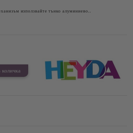
еханизъм използвайте тънко алуминиево..
Добави в желани