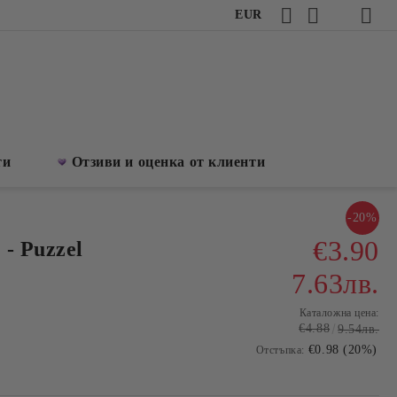
EUR
ти
Отзиви и оценка от клиенти
-20%
€3.90
- Puzzel
7.63лв.
Каталожна цена:
€4.88
9.54лв.
€0.98 (20%)
Отстъпка: