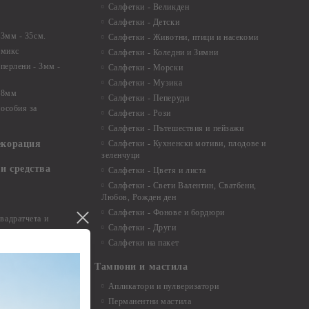
Салфетки - Великден
Салфетки - Детски
 3мм - 35см.
Салфетки - Животни, птици и насекоми
 микс
Салфетки - Коледни и Зимни
 перлени - 3мм -
Салфетки - Морски
Салфетки - Музика
 8мм
Салфетки - Пеперуди
особия за
Салфетки - Рози
Салфетки - Пътешествия и пейзажи
екорация
Салфетки - Кухненски мотиви, плодове и
зеленчуци
и средства
Салфетки - Цветя и листа
Салфетки - Свети Валентин, Сватбени,
Любов, Рожден ден
Салфетки - Фонове и бордюри
вадратчета и
Салфетки - Други
Салфетки на пакет
Тампони и мастила
Апликатори и пулверизатори
Перманентни мастила