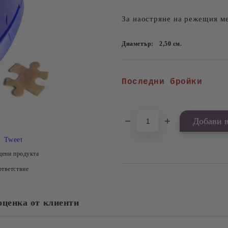
За наостряне на режещия м
Диаметър:
2,50
см.
Последни бройки
Tweet
цени продукта
тветствие
оценка от клиенти