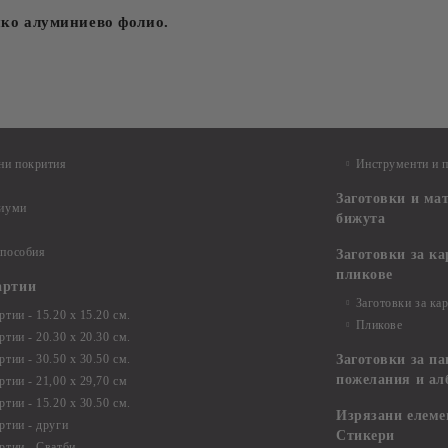
нко алуминиево фолио.
ни покрития
Инструменти и 
Заготовки и ма
диуми
бижута
 пособия
Заготовки за к
пликове
артии
Заготовки за ка
тии - 15.20 х 15.20 см.
Пликове
тии - 20.30 х 20.30 см.
тии - 30.50 х 30.50 см.
Заготовки за па
пожелания и ал
ртии - 21,00 х 29,70 см
тии - 15.20 x 30.50 см.
Изрязани елеме
ртии - други
Стикери
ртии - Сватби