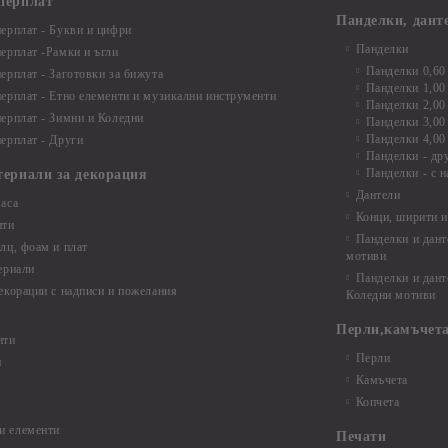
перплат
Панделки, дант
ерплат - Букви и цифри
Панделки
ерплат -Рамки и ъгли
Панделки 0,60
ерплат - Заготовки за бижута
Панделки 1,00
ерплат - Етно елементи и музикални инструменти
Панделки 2,00
ерплат - Зимни и Коледни
Панделки 3,00
Панделки 4,00
ерплат - Други
Панделки - др
Панделки - с н
териали за декорация
Дантели
аса
Конци, ширити и
нти
Панделки и дант
лц, фоам и плат
мотиви
ериали
Панделки и дант
екорации с надписи и пожелания
Коледни мотиви
Перли,камъчета
нти
Перли
и
Камъчета
Копчета
и елементи
Печати