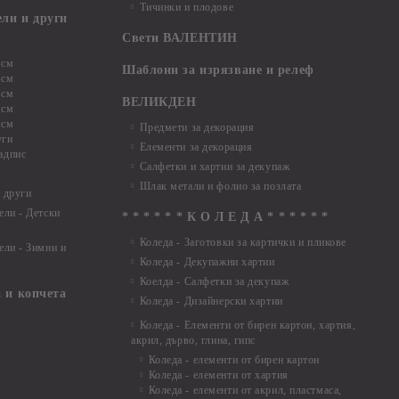
Тичинки и плодове
ели и други
Свети ВАЛЕНТИН
 см
Шаблони за изрязване и релеф
 см
 см
ВЕЛИКДЕН
 см
 см
Предмети за декорация
уги
Елементи за декорация
адпис
Салфетки и хартии за декупаж
Шлак метали и фолио за позлата
 други
ели - Детски
* * * * * * К О Л Е Д А * * * * * *
Коледа - Заготовки за картички и пликове
ели - Зимни и
Коледа - Декупажни хартии
Коелда - Салфетки за декупаж
 и копчета
Коледа - Дизайнерски хартии
Коледа - Eлементи от бирен картон, хартия,
акрил, дърво, глина, гипс
Коледа - елементи от бирен картон
Коледа - елементи от хартия
Коледа - елементи от акрил, пластмаса,