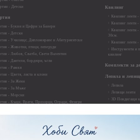
ртии - Детски
Квилинг
Квилинг ленти -
артия
Квилинг ленти -
ртия - Букви и Цифри за Банери
Квилинг ленти -
ртия - Детски
30см.
ртия - Училище, Дипломиране и Абитуриентски
Квилинг ленти -
ртия - Животни, птици, пеперуди
Инструменти и п
ртия - Любов, Сватба, Свети Валентин
квилинг
ртия - Дантели, бордюри, ъгли
Комплекти за д
ртия - Рамки
ртия - Цветя, листа и клони
Лепила и лепящ
ртия - За Жени
Лепила
ртия - За Мъже
Лепящи ленти
ртия - Морски
3D Повдигащи к
ртия - Къщи, Врати, Прозорци, Огради, Фенери
ленти
ртия - Пътешествия и Фото моменти
Магнити
тия - Такове, табелки, етикети
Велкро
ртия - Многопластови елементи
Силикон
ртия - Други
Фото ъгли
ртия - Готови композиции