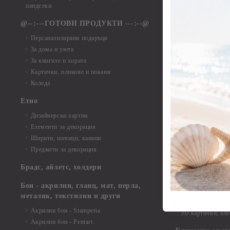
Елементи от ха
панделки
Елементи от ха
@--:---ГОТОВИ ПРОДУКТИ ---:--@
Елементи от б
Персанализирани подаръци
Елементи от би
За дома и уюта
Елементи от би
За книгите и хората
Елементи от би
Картички, пликове и покани
Елементи от би
Коледа
Елементи от би
Етно
Елементи от би
Дизайнерски хартии
Елементи от би
Елементи за декорация
Елементи от би
Ширити, шевици, канапи
Елементи от би
Предмети за декорация
Елементи от би
Елементи от би
Брадс, айлетс, холдери
съкровища и екс
Елементи от би
Бои - акрилни, гланц, мат, перла,
Елементи от би
металик, текстилни и други
Елементи от би
Акрилни бои - Stamperia
3D картички, ал
Акрилни бои - Pentart