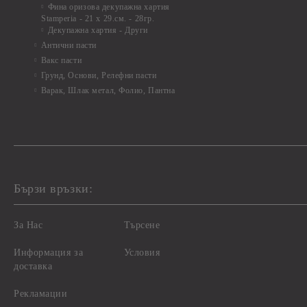
Фина оризова декупажна хартия
Stamperia - 21 х 29.см. - 28гр.
Декупажна хартия - Други
Антични пасти
Вакс пасти
Грунд, Основи, Релефни пасти
Варак, Шлак метал, Фолио, Пантна
Бързи връзки:
За Нас
Търсене
Информация за
Условия
доставка
Рекламации