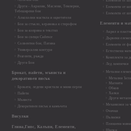
Елементи от шп
Други - Акрилни, Маслени, Темперни,
Елементи от шп
Тебеширени бои
Елементи от шп
Алкохолни мастила и оцветители
Елементи и ма
Бои за стъкло, керамика и стирофом
Бои за коприна и текстил
Акрил и пластм
Бои за свещи Cadence
Дървени елеме
Солвентни бои, Патина
Елементи от фи
Универсални контури
Естествени мат
Реагенти, ръжда
Комплекти за д
Други Бои
Лед лампички
Метални елеме
Брокат, пайети, мъниста и
Метални Ъгл
декоративен пясък
Магнити
Брокати, ледени кристали и мини перли
Обков
Халки
Пайети
Други металн
Мъниста
Механизми за 
Декоративен пясък и камъчета
Очички
Висулки
Пълнежи
Плюшени мини 
Глина,Гипс, Калъпи, Елементи,
Щипки