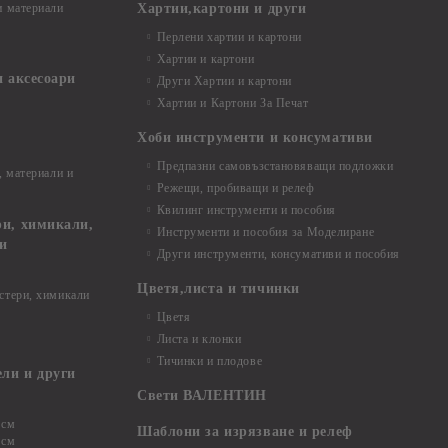
и материали
Хартии,картони и други
Перлени хартии и картони
Хартии и картони
и аксесоари
Други Хартии и картони
Хартии и Картони За Печат
Хоби инструменти и консумативи
Предпазни самовъзстановяващи подложки
, материали и
Режещи, пробиващи и релеф
Квилинг инструменти и пособия
и, химикали,
Инструменти и пособия за Моделиране
ци
Други инструменти, консумативи и пособия
Цветя,листа и тичинки
стери, химикали
Цветя
Листа и клонки
Тичинки и плодове
ели и други
Свети ВАЛЕНТИН
 см
Шаблони за изрязване и релеф
 см