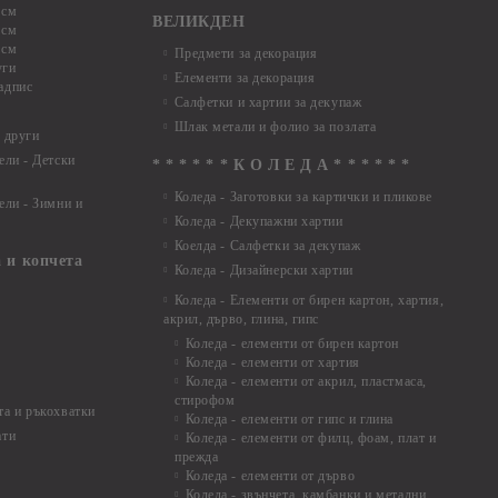
 см
ВЕЛИКДЕН
 см
 см
Предмети за декорация
уги
Елементи за декорация
адпис
Салфетки и хартии за декупаж
Шлак метали и фолио за позлата
 други
ели - Детски
* * * * * * К О Л Е Д А * * * * * *
Коледа - Заготовки за картички и пликове
ели - Зимни и
Коледа - Декупажни хартии
Коелда - Салфетки за декупаж
 и копчета
Коледа - Дизайнерски хартии
Коледа - Eлементи от бирен картон, хартия,
акрил, дърво, глина, гипс
Коледа - елементи от бирен картон
Коледа - елементи от хартия
Коледа - елементи от акрил, пластмаса,
стирофом
а и ръкохватки
Коледа - елементи от гипс и глина
ати
Коледа - елементи от филц, фоам, плат и
прежда
Коледа - елементи от дърво
Коледа - звънчета, камбанки и метални