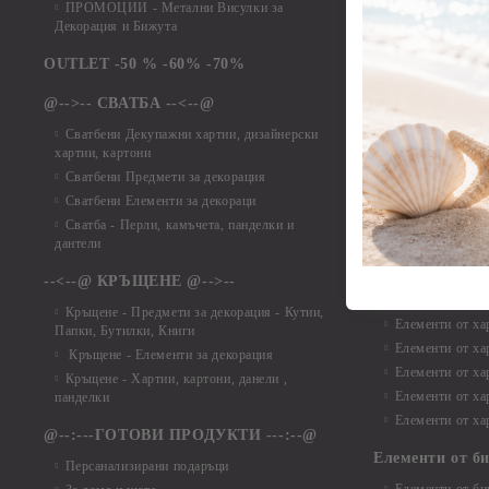
ПРОМОЦИИ - Метални Висулки за
Елементи от ха
Декорация и Бижута
Елементи от ха
Елементи от ха
OUTLET -50 % -60% -70%
Елементи от ха
@-->-- СВАТБА --<--@
Елементи от ха
Елементи от ха
Сватбени Декупажни хартии, дизайнерски
хартии, картони
Елементи от ха
Сватбени Предмети за декорация
Елементи от ха
Сватбени Елементи за декораци
Елементи от ха
Сватба - Перли, камъчета, панделки и
Елементи от ха
дантели
Елементи от ха
Елементи от ха
--<--@ КРЪЩЕНЕ @-->--
Елементи то хар
Кръщене - Предмети за декорация - Кутии,
Елементи от ха
Папки, Бутилки, Книги
Елементи от ха
Кръщене - Елементи за декорация
Елементи от ха
Кръщене - Хартии, картони, данели ,
Елементи от ха
панделки
Елементи от ха
@--:---ГОТОВИ ПРОДУКТИ ---:--@
Елементи от б
Персанализирани подаръци