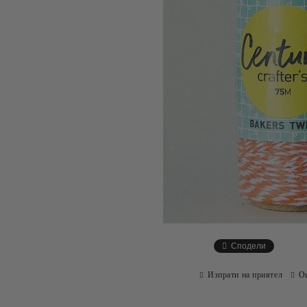
Сподели
Изпрати на приятел
О