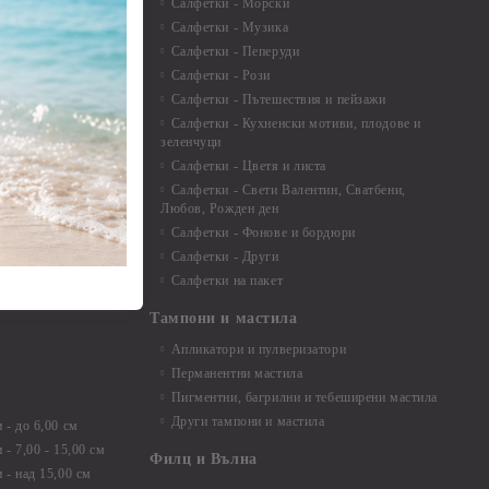
 перлени - 3мм -
Салфетки - Морски
Салфетки - Музика
 8мм
Салфетки - Пеперуди
особия за
Салфетки - Рози
Салфетки - Пътешествия и пейзажи
екорация
Салфетки - Кухненски мотиви, плодове и
зеленчуци
и средства
Салфетки - Цветя и листа
Салфетки - Свети Валентин, Сватбени,
Любов, Рожден ден
Салфетки - Фонове и бордюри
вадратчета и
Салфетки - Други
Салфетки на пакет
Тампони и мастила
Апликатори и пулверизатори
Перманентни мастила
Пигментни, багрилни и тебеширени мастила
Други тампони и мастила
- до 6,00 см
- 7,00 - 15,00 см
Филц и Вълна
- над 15,00 см