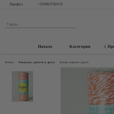
Профил
+359893782676
Начало
Категории
Пр
Начало
Панделки, дантели и други
Конци, ширити и други