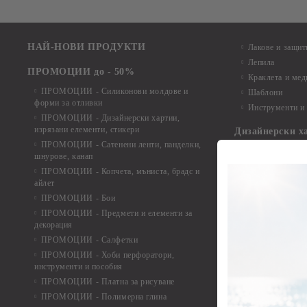
НАЙ-НОВИ ПРОДУКТИ
Лакове и защит
Лепила
ПРОМОЦИИ до - 50%
Краклета и ме
ПРОМОЦИИ - Силиконови молдове и
Шаблони
форми за отливки
Инструменти и
ПРОМОЦИИ - Дизайнерски хартии,
изрязани елементи, стикери
Дизайнерски х
ПРОМОЦИИ - Сатенени ленти, панделки,
Дизайнерски хар
шнурове, канап
Дизайнерски хар
ПРОМОЦИИ - Копчета, мъниста, брадс и
Дизайнерски хар
айлет
Дизайнерски ха
ПРОМОЦИИ - Бои
Дизайнерски хар
ПРОМОЦИИ - Предмети и елементи за
декорация
Дизайнерски ха
ПРОМОЦИИ - Салфетки
Дизайнерски ха
ПРОМОЦИИ - Хоби перфоратори,
Дизайнерски ха
инструменти и пособия
Елементи от х
ПРОМОЦИИ - Платна за рисуване
ПРОМОЦИИ - Полимерна глина
Елементи от ха