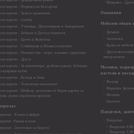
рен картон - Декоративни рамки
Макраме - Друг
рен картон - Надписи на български
Опаковки
рен картон - Ъгли и орнаменти
рен картон - Сватба
Мебелен обков 
рен картон - Училище, Дипломиране и Завършване
Дръжки
рен картон - Бебшки и Детски елементи
Закачалки
рен картон - Цветя и Животни
Крака за мебели
рен картон - Стиймпънк и Мъжки елементи
Други аксесоари
рен картон - Пътешестия - море, планина ,транспорт
инструменти
рен картон - Други
рен картон - За миниатюри, дълбоки рамки, бебешки
Моливи, маркер
лоадиращи кутии
пастели и восъ
рен картон - Коледа и Зима
Восъци
рен картон - Тематични комплекти
Маркери, флума
рен картон - Шейкър заготовки от бирен картон за
Моливи
буми, ръчно израбоени проекти
Пастели
перплат
Панделки, дант
ерплат - Букви и цифри
Панделки
ерплат -Рамки и ъгли
Панделки 0,60
ерплат - Заготовки за бижута
Панделки 1,00