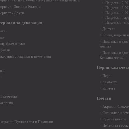
ерплат - Етно елементи и музикални инструменти
Панделки 2,00
ерплат - Зимни и Коледни
Панделки 3,00
Панделки 4,00
ерплат - Други
Панделки - др
Панделки - с н
териали за декорация
Дантели
аса
Конци, ширити и
нти
Панделки и дант
лц, фоам и плат
мотиви
ериали
Панделки и дант
екорации с надписи и пожелания
Коледни мотиви
Перли,камъчета
нти
Перли
и
Камъчета
Копчета
и елементи
Печати
часовник
Акрилни блокчет
Силиконови печ
Гумени печати
играчки,Пухкава тел и Помпони
Печати за восък