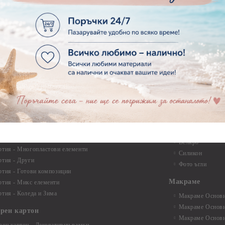
Квилинг ленти -
ртия - Детски
30см.
ртия - Училище, Дипломиране и Абитуриентски
Квилинг ленти -
ртия - Животни, птици, пеперуди
Инструменти и п
ртия - Любов, Сватба, Свети Валентин
квилинг
ртия - Дантели, бордюри, ъгли
Комплекти за д
ртия - Рамки
ртия - Цветя, листа и клони
Лепила и лепящ
ртия - За Жени
Лепила
ртия - За Мъже
Лепящи ленти
ртия - Морски
3D Повдигащи к
ртия - Къщи, Врати, Прозорци, Огради, Фенери
ленти
ртия - Пътешествия и Фото моменти
Магнити
тия - Такове, табелки, етикети
Велкро
ртия - Многопластови елементи
Силикон
ртия - Други
Фото ъгли
ртия - Готови композиции
Макраме
ртия - Микс елементи
ртия - Коледа и Зима
Макраме Основи 
Макраме Основи 
ирен картон
Макраме Основи 