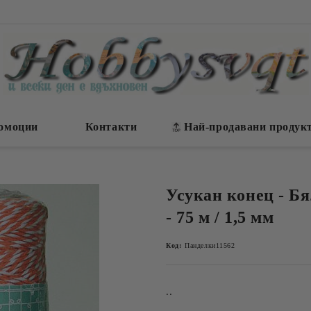
омоции
Контакти
Най-продавани продук
Усукан конец - Б
- 75 м / 1,5 мм
Код:
Панделки11562
..