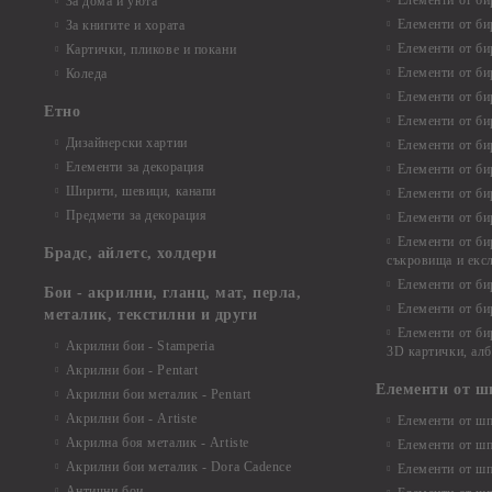
Елементи от би
За дома и уюта
Елементи от би
За книгите и хората
Елементи от би
Картички, пликове и покани
Елементи от би
Коледа
Елементи от би
Етно
Елементи от би
Дизайнерски хартии
Елементи от би
Елементи за декорация
Елементи от би
Ширити, шевици, канапи
Елементи от би
Предмети за декорация
Елементи от би
Елементи от би
Брадс, айлетс, холдери
съкровища и екс
Елементи от би
Бои - акрилни, гланц, мат, перла,
Елементи от би
металик, текстилни и други
Елементи от би
Акрилни бои - Stamperia
3D картички, ал
Акрилни бои - Pentart
Елементи от ш
Акрилни бои металик - Pentart
Акрилни бои - Artiste
Елементи от шп
Акрилна боя металик - Artiste
Елементи от шп
Акрилни бои металик - Dora Cadence
Елементи от шп
Антични бои