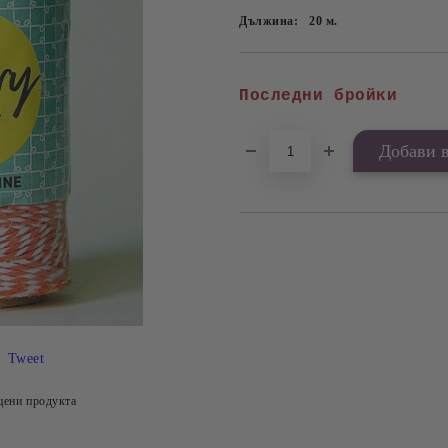
Дължина:
20
м.
Последни бройки
Tweet
цени продукта