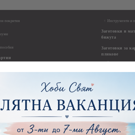
ни покрития
Инструменти и 
Заготовки и ма
диуми
бижута
 пособия
Заготовки за к
пликове
артии
Заготовки за ка
тии - 15.20 х 15.20 см.
Пликове
тии - 20.30 х 20.30 см.
тии - 30.50 х 30.50 см.
Заготовки за па
пожелания и ал
ртии - 21,00 х 29,70 см
тии - 15.20 x 30.50 см.
Изрязани елеме
ртии - други
Стикери
ртии - Сватби
ртии - Детски
Квилинг
Квилинг ленти -
артия
Квилинг ленти -
ртия - Букви и Цифри за Банери