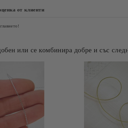
оценка от клиенти
аглавието!
добен или се комбинира добре и със следн