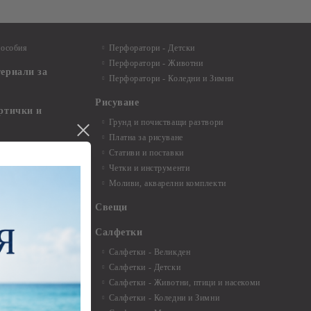
пособия
Перфоратори - Детски
Перфоратори - Животни
териали за
Перфоратори - Коледни и Зимни
Рисуване
артички и
Грунд и почистващи разтвори
Платна за рисуване
ртички
Стативи и поставки
Четки и инструменти
пки, книги за
Моливи, акварелни комплекти
буми
Свещи
нти и
Салфетки
Салфетки - Великден
Салфетки - Детски
 3мм - 35см.
Салфетки - Животни, птици и насекоми
 микс
Салфетки - Коледни и Зимни