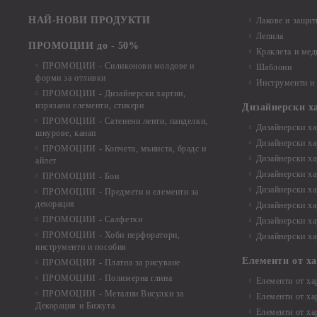
НАЙ-НОВИ ПРОДУКТИ
Лакове и защит
Лепила
ПРОМОЦИИ до - 50%
Краклета и ме
ПРОМОЦИИ - Силиконови молдове и
Шаблони
форми за отливки
Инструменти и
ПРОМОЦИИ - Дизайнерски хартии,
изрязани елементи, стикери
Дизайнерски х
ПРОМОЦИИ - Сатенени ленти, панделки,
Дизайнерски хар
шнурове, канап
Дизайнерски хар
ПРОМОЦИИ - Копчета, мъниста, брадс и
Дизайнерски хар
айлет
Дизайнерски ха
ПРОМОЦИИ - Бои
Дизайнерски хар
ПРОМОЦИИ - Предмети и елементи за
декорация
Дизайнерски ха
ПРОМОЦИИ - Салфетки
Дизайнерски ха
ПРОМОЦИИ - Хоби перфоратори,
Дизайнерски ха
инструменти и пособия
Елементи от х
ПРОМОЦИИ - Платна за рисуване
ПРОМОЦИИ - Полимерна глина
Елементи от ха
ПРОМОЦИИ - Метални Висулки за
Елементи от ха
Декорация и Бижута
Елементи от ха