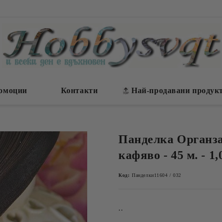
омоции
Контакти
Най-продавани продук
Панделка Органза
кафяво - 45 м. - 1,
Код:
Панделки11604 / 032
..