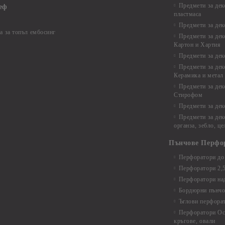
Предмети за дек
еф
пластмаса
Предмети за дек
а за топъл ембосинг
Предмети за дек
Картон и Хартия
Предмети за де
Предмети за дек
Керамика и метал
Предмети за дек
Стирофом
Предмети за дек
Предмети за дек
органза, зебло, ц
Пънчове Перфо
Перфоратори до 
Перфоратори 2,
Перфоратори над
Бордюрни пънчо
Ъглови перфора
Перфоратори Ос
кръгове, овали