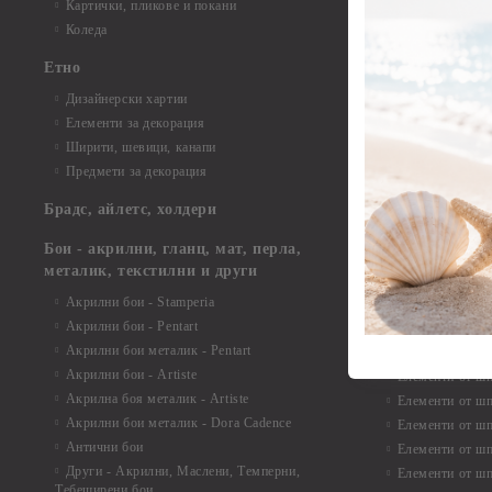
Елементи от би
Картички, пликове и покани
Елементи от би
Коледа
Елементи от би
Етно
Елементи от би
Дизайнерски хартии
Елементи от би
Елементи за декорация
Елементи от би
Ширити, шевици, канапи
Елементи от би
Предмети за декорация
Елементи от би
Елементи от би
Брадс, айлетс, холдери
съкровища и екс
Елементи от би
Бои - акрилни, гланц, мат, перла,
Елементи от би
металик, текстилни и други
Елементи от би
Акрилни бои - Stamperia
3D картички, ал
Акрилни бои - Pentart
Елементи от ш
Акрилни бои металик - Pentart
Акрилни бои - Artiste
Елементи от шп
Акрилна боя металик - Artiste
Елементи от шп
Акрилни бои металик - Dora Cadence
Елементи от шп
Антични бои
Елементи от шп
Други - Акрилни, Маслени, Темперни,
Елементи от шп
Тебеширени бои