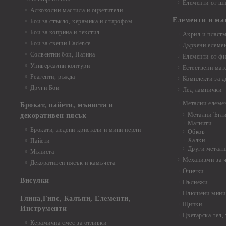
Елементи от шп
Алкохолни мастила и оцветители
Елементи и ма
Бои за стъкло, керамика и стирофом
Бои за коприна и текстил
Акрил и пластм
Бои за свещи Cadence
Дървени елеме
Солвентни бои, Патина
Елементи от фи
Универсални контури
Естествени мат
Реагенти, ръжда
Комплекти за д
Други Бои
Лед лампички
Метални елеме
Брокат, пайети, мъниста и
Метални Ъгл
декоративен пясък
Магнити
Брокати, ледени кристали и мини перли
Обков
Халки
Пайети
Други металн
Мъниста
Механизми за 
Декоративен пясък и камъчета
Очички
Висулки
Пълнежи
Плюшени мини 
Глина,Гипс, Калъпи, Елементи,
Щипки
Инструменти
Цветарска тел,
Керамична смес за отливки