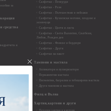
 8мм
Салфетки - Пеперуди
особия за
Салфетки - Рози
Салфетки - Пътешествия и пейзажи
екорация
Салфетки - Кухненски мотиви, плодове и
зеленчуци
и средства
Салфетки - Цветя и листа
Салфетки - Свети Валентин, Сватбени,
Любов, Рожден ден
Салфетки - Фонове и бордюри
вадратчета и
Салфетки - Други
Салфетки на пакет
Тампони и мастила
Апликатори и пулверизатори
Перманентни мастила
Пигментни, багрилни и тебеширени мастила
Други тампони и мастила
- до 6,00 см
- 7,00 - 15,00 см
Филц и Вълна
- над 15,00 см
и материали
Хартии,картони и други
Перлени хартии и картони