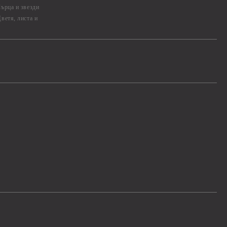
ърца и звезди
ветя, листа и