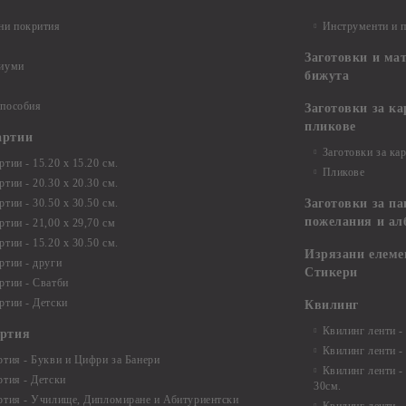
ни покрития
Инструменти и 
Заготовки и ма
диуми
бижута
 пособия
Заготовки за к
пликове
артии
Заготовки за ка
тии - 15.20 х 15.20 см.
Пликове
тии - 20.30 х 20.30 см.
тии - 30.50 х 30.50 см.
Заготовки за па
пожелания и ал
ртии - 21,00 х 29,70 см
тии - 15.20 x 30.50 см.
Изрязани елеме
ртии - други
Стикери
ртии - Сватби
ртии - Детски
Квилинг
Квилинг ленти -
артия
Квилинг ленти -
ртия - Букви и Цифри за Банери
Квилинг ленти -
ртия - Детски
30см.
ртия - Училище, Дипломиране и Абитуриентски