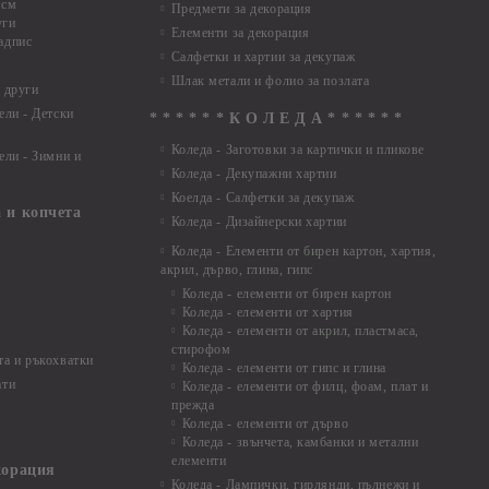
 см
Предмети за декорация
уги
Елементи за декорация
адпис
Салфетки и хартии за декупаж
Шлак метали и фолио за позлата
 други
ели - Детски
* * * * * * К О Л Е Д А * * * * * *
Коледа - Заготовки за картички и пликове
ели - Зимни и
Коледа - Декупажни хартии
Коелда - Салфетки за декупаж
 и копчета
Коледа - Дизайнерски хартии
Коледа - Eлементи от бирен картон, хартия,
акрил, дърво, глина, гипс
Коледа - елементи от бирен картон
Коледа - елементи от хартия
Коледа - елементи от акрил, пластмаса,
стирофом
а и ръкохватки
Коледа - елементи от гипс и глина
ати
Коледа - елементи от филц, фоам, плат и
прежда
Коледа - елементи от дърво
Коледа - звънчета, камбанки и метални
елементи
корация
Коледа - Лампички, гирлянди, пълнежи и