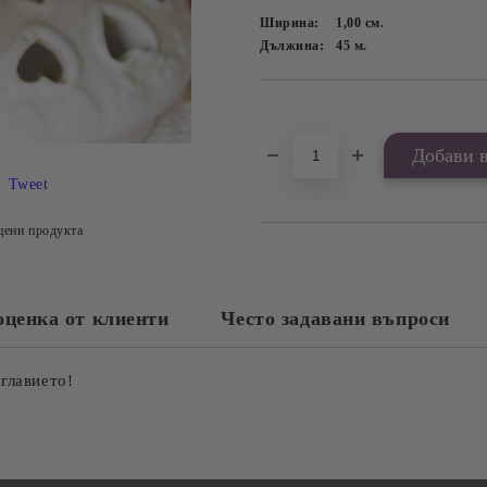
Ширина:
1,00
см.
Дължина:
45
м.
Добави в желани
Tweet
цени продукта
оценка от клиенти
Често задавани въпроси
аглавието!