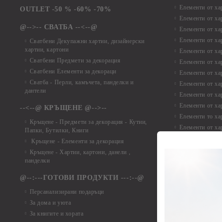
Елементи от ха
OUTLET -50 % -60% -70%
Елементи от ха
@-->-- СВАТБА --<--@
Елементи от ха
Елементи от ха
Сватбени Декупажни хартии, дизайнерски
хартии, картони
Елементи от ха
Сватбени Предмети за декорация
Елементи от ха
Сватбени Елементи за декораци
Елементи от ха
Сватба - Перли, камъчета, панделки и
Елементи от ха
дантели
Елементи от ха
Елементи от ха
--<--@ КРЪЩЕНЕ @-->--
Елементи то хар
Кръщене - Предмети за декорация - Кутии,
Елементи от ха
Папки, Бутилки, Книги
Елементи от ха
Кръщене - Елементи за декорация
Елементи от ха
Кръщене - Хартии, картони, данели ,
Елементи от ха
панделки
Елементи от ха
@--:---ГОТОВИ ПРОДУКТИ ---:--@
Елементи от б
Персанализирани подаръци
Елементи от би
За дома и уюта
Елементи от би
За книгите и хората