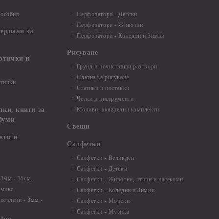
пособия
Перфоратори - Детски
Перфоратори - Животни
териали за
Перфоратори - Коледни и Зимни
Рисуване
артички и
Грунд и почистващи разтвори
Платна за рисуване
ртички
Стативи и поставки
Четки и инструменти
пки, книги за
Моливи, акварелни комплекти
буми
Свещи
нти и
Салфетки
Салфетки - Великден
Салфетки - Детски
 3мм - 35см.
Салфетки - Животни, птици и насекоми
 микс
Салфетки - Коледни и Зимни
 перлени - 3мм -
Салфетки - Морски
Салфетки - Музика