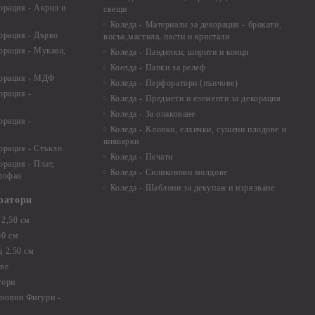
орация - Акрил и
свещи
Коледа - Материали за декорация - брокати,
орация - Дърво
восък,мастила, пасти и кристали
орация - Мукава,
Коледа - Панделки, ширити и конци
Коелда - Папки за релеф
корация - МДФ
Коледа - Перфоратори (пънчове)
орация -
Коледа - Предмети и елементи за декорация
Коледа - За опаковане
орация -
Коледа - Kлонки, елхички, сушени плодове и
шишарки
орация - Стъкло
Коледа - Печати
орация - Плат,
Коледа - Силиконови молдове
елофан
Коледа - Шаблони за декупаж и изрязване
ратори
2,50 см
50 см
 2,50 см
ве
тори
новни Фигури -