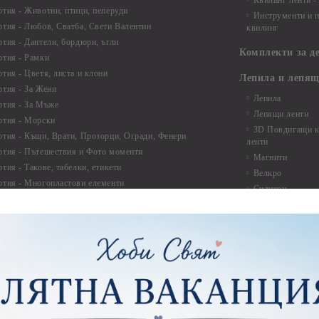
Квилинг ленти -
ртия - Животни, птици, пеперуди
Инструменти и п
ртия - Любов, Сватба, Свети Валентин
квилинг
ртия - Дантели, бордюри, ъгли
Комплекти за д
ртия - Рамки
ртия - Цветя, листа и клони
Лепила и лепящ
ртия - За Жени
Лепила
ртия - За Мъже
Лепящи ленти
ртия - Морски
3D Повдигащи к
ртия - Къщи, Врати, Прозорци, Огради, Фенери
ленти
ртия - Пътешествия и Фото моменти
Магнити
тия - Такове, табелки, етикети
Велкро
ртия - Многопластови елементи
Силикон
ртия - Други
Фото ъгли
ртия - Готови композиции
Макраме
ртия - Микс елементи
ртия - Коледа и Зима
Макраме Основи 
Макраме Основи 
ирен картон
Макраме Основи 
рен картон - Декоративни рамки
Макраме - Друг
рен картон - Надписи на български