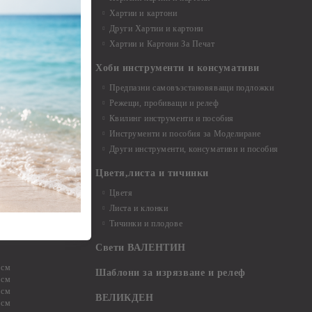
Хартии и картони
и аксесоари
Други Хартии и картони
Хартии и Картони За Печат
Хоби инструменти и консумативи
Предпазни самовъзстановяващи подложки
, материали и
Режещи, пробиващи и релеф
Квилинг инструменти и пособия
и, химикали,
Инструменти и пособия за Моделиране
ци
Други инструменти, консумативи и пособия
Цветя,листа и тичинки
стери, химикали
Цветя
Листа и клонки
Тичинки и плодове
ели и други
Свети ВАЛЕНТИН
 см
Шаблони за изрязване и релеф
 см
 см
ВЕЛИКДЕН
 см