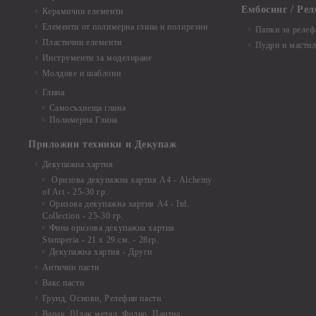
Ембосинг / Рел
Керамични елементи
Елементи от полимерна глина и полирезин
Папки за релеф
Пластични елементи
Пудри и мастил
Инструменти за моделиране
Молдове и шаблони
Глина
Самосъхнеща глина
Полимерна Глина
Приложни техники и Декупаж
Декупажна хартия
Оризова декупажна хартия А4 - Alchemy
of Art - 25-30 гр.
Оризова декупажна хартия А4 - Itd.
Collection - 25-30 гр.
Фина оризова декупажна хартия
Stamperia - 21 х 29.см. - 28гр.
Декупажна хартия - Други
Антични пасти
Вакс пасти
Грунд, Основи, Релефни пасти
Варак, Шлак метал, Фолио, Пантна