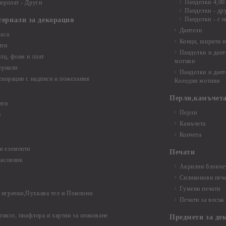
Панделки 4,00
ерплат - Други
Панделки - др
Панделки - с н
териали за декорация
Дантели
аса
Конци, ширити и
нти
Панделки и дант
лц, фоам и плат
мотиви
ериали
Панделки и дант
екорации с надписи и пожелания
Коледни мотиви
Перли,камъчета
нти
Перли
и
Камъчета
Копчета
и елементи
Печати
часовник
Акрилни блокчет
Силиконови печ
Гумени печати
играчки,Пухкава тел и Помпони
Печати за восък
 тиксо, пиафлора и хартии за опаковане
Предмети за де