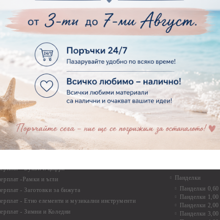
Опаковки
рен картон - Ъгли и орнаменти
рен картон - Сватба
Мебелен обков 
рен картон - Училище, Дипломиране и Завършване
Дръжки
рен картон - Бебшки и Детски елементи
Закачалки
рен картон - Цветя и Животни
Крака за мебели
рен картон - Стиймпънк и Мъжки елементи
Други аксесоари
рен картон - Пътешестия - море, планина ,транспорт
инструменти
рен картон - Други
рен картон - За миниатюри, дълбоки рамки, бебешки
Моливи, маркер
лоадиращи кутии
пастели и восъ
рен картон - Коледа и Зима
Восъци
рен картон - Тематични комплекти
Маркери, флума
рен картон - Шейкър заготовки от бирен картон за
Моливи
буми, ръчно израбоени проекти
Пастели
перплат
Панделки, дант
ерплат - Букви и цифри
Панделки
ерплат -Рамки и ъгли
Панделки 0,60
ерплат - Заготовки за бижута
Панделки 1,00
ерплат - Етно елементи и музикални инструменти
Панделки 2,00
ерплат - Зимни и Коледни
Панделки 3,00