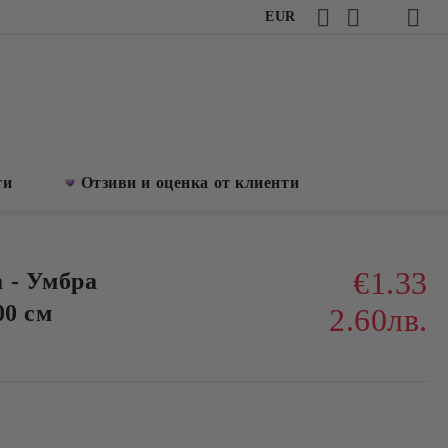
EUR
ти
Отзиви и оценка от клиенти
€1.33
 - Умбра
00 см
2.60лв.