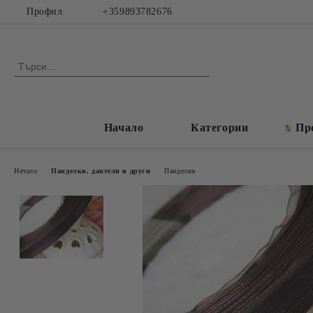
Профил
+359893782676
Начало
Категории
Пр
Начало
Панделки, дантели и други
Панделки