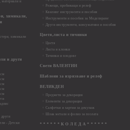
, материали и
Режещи, пробиващи и релеф
Квилинг инструменти и пособия
и, химикали,
Инструменти и пособия за Моделиране
ци
Други инструменти, консумативи и пособия
Цветя,листа и тичинки
стери, химикали
Цветя
Листа и клонки
Тичинки и плодове
ели и други
Свети ВАЛЕНТИН
 см
Шаблони за изрязване и релеф
 см
 см
ВЕЛИКДЕН
 см
 см
Предмети за декорация
уги
Елементи за декорация
адпис
Салфетки и хартии за декупаж
Шлак метали и фолио за позлата
 други
ели - Детски
* * * * * * К О Л Е Д А * * * * * *