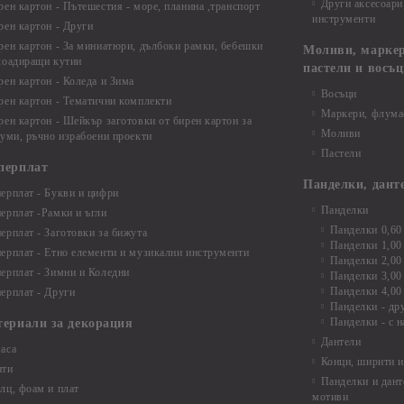
Други аксесоари
рен картон - Пътешестия - море, планина ,транспорт
инструменти
рен картон - Други
рен картон - За миниатюри, дълбоки рамки, бебешки
Моливи, маркер
лоадиращи кутии
пастели и восъ
рен картон - Коледа и Зима
Восъци
рен картон - Тематични комплекти
Маркери, флума
рен картон - Шейкър заготовки от бирен картон за
Моливи
буми, ръчно израбоени проекти
Пастели
перплат
Панделки, дант
ерплат - Букви и цифри
Панделки
ерплат -Рамки и ъгли
Панделки 0,60
ерплат - Заготовки за бижута
Панделки 1,00
ерплат - Етно елементи и музикални инструменти
Панделки 2,00
ерплат - Зимни и Коледни
Панделки 3,00
Панделки 4,00
ерплат - Други
Панделки - др
Панделки - с н
териали за декорация
Дантели
аса
Конци, ширити и
нти
Панделки и дант
лц, фоам и плат
мотиви