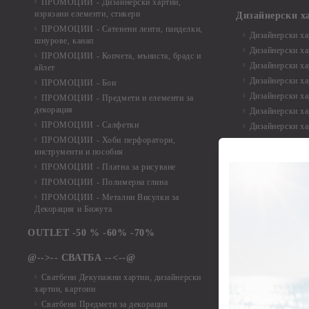
ПРОМОЦИИ - Дизайнерски хартии,
изрязани елементи, стикери
Дизайнерски х
ПРОМОЦИИ - Сатенени ленти, панделки,
Дизайнерски хар
шнурове, канап
Дизайнерски хар
ПРОМОЦИИ - Копчета, мъниста, брадс и
Дизайнерски хар
айлет
Дизайнерски ха
ПРОМОЦИИ - Бои
Дизайнерски хар
ПРОМОЦИИ - Предмети и елементи за
декорация
Дизайнерски ха
ПРОМОЦИИ - Салфетки
Дизайнерски ха
ПРОМОЦИИ - Хоби перфоратори,
Дизайнерски ха
инструменти и пособия
Елементи от х
ПРОМОЦИИ - Платна за рисуване
ПРОМОЦИИ - Полимерна глина
Елементи от ха
ПРОМОЦИИ - Метални Висулки за
Елементи от ха
Декорация и Бижута
Елементи от ха
Елементи от ха
OUTLET -50 % -60% -70%
Елементи от ха
@-->-- СВАТБА --<--@
Елементи от ха
Елементи от ха
Сватбени Декупажни хартии, дизайнерски
хартии, картони
Елементи от ха
Сватбени Предмети за декорация
Елементи от ха