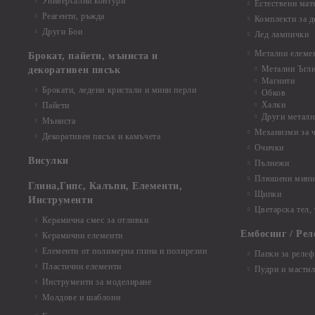
Универсални контури
Естествени мат
Реагенти, ръжда
Комплекти за д
Други Бои
Лед лампички
Метални елеме
Брокат, пайети, мъниста и
Метални Ъгл
декоративен пясък
Магнити
Брокати, ледени кристали и мини перли
Обков
Халки
Пайети
Други металн
Мъниста
Механизми за 
Декоративен пясък и камъчета
Очички
Висулки
Пълнежи
Плюшени мини 
Глина,Гипс, Калъпи, Елементи,
Щипки
Инструменти
Цветарска тел,
Керамична смес за отливки
Ембосинг / Рел
Керамични елементи
Елементи от полимерна глина и полирезин
Папки за релеф
Пластични елементи
Пудри и мастил
Инструменти за моделиране
Молдове и шаблони