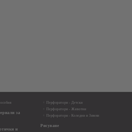
пособия
Перфоратори - Детски
Перфоратори - Животни
териали за
Перфоратори - Коледни и Зимни
Рисуване
артички и