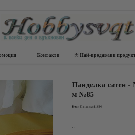
омоции
Контакти
Най-продавани продук
Панделка сатен - 
м №85
Код:
Панделки11630
..