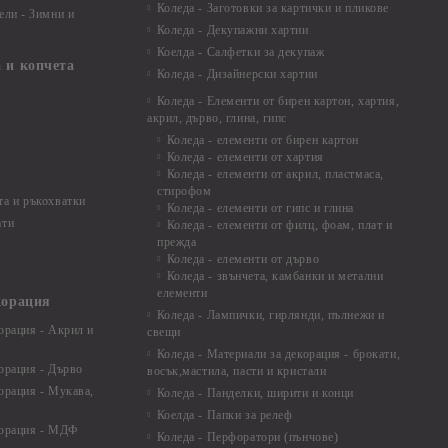
Коледа - Заготовки за картички и пликове
ели - Зимни и
Коледа - Декупажни хартии
Коелда - Салфетки за декупаж
 и копчета
Коледа - Дизайнерски хартии
Коледа - Eлементи от бирен картон, хартия,
акрил, дърво, глина, гипс
Коледа - елементи от бирен картон
Коледа - елементи от хартия
Коледа - елементи от акрил, пластмаса,
стирофом
а и ръкохватки
Коледа - елементи от гипс и глина
ати
Коледа - елементи от филц, фоам, плат и
прежда
Коледа - елементи от дърво
Коледа - звънчета, камбанки и метални
елементи
корация
Коледа - Лампички, гирлянди, пълнежи и
орация - Акрил и
свещи
Коледа - Материали за декорация - брокати,
орация - Дърво
восък,мастила, пасти и кристали
орация - Мукава,
Коледа - Панделки, ширити и конци
Коелда - Папки за релеф
корация - МДФ
Коледа - Перфоратори (пънчове)