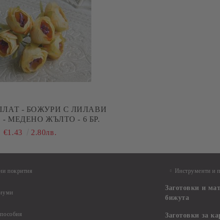
ПЛАТ - БОЖУРИ С ЛИЛАВИ
- МЕДЕНО ЖЪЛТО - 6 БР.
€1.43
2.80лв.
ни покрития
Инструменти и 
Заготовки и ма
диуми
бижута
 пособия
Заготовки за к