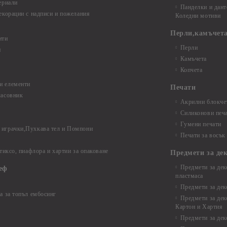
ериали
Панделки и дант
екорации с надписи и пожелания
Коледни мотиви
Перли,камъчета
нти
Перли
и
Камъчета
Копчета
и елементи
Печати
часовник
Акрилни блокчет
Силиконови печ
Гумени печати
играчки,Пухкава тел и Помпони
Печати за восък
 тиксо, пиафлора и хартии за опаковане
Предмети за де
Предмети за дек
еф
пластмаса
Предмети за дек
а за топъл ембосинг
Предмети за дек
Картон и Хартия
Предмети за де