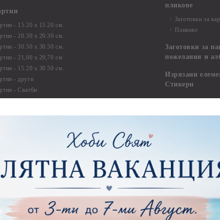
пликове
артии
Заготовки за ка
тии - 15.20 х 15.20 см.
Пликове
тии - 20.30 х 20.30 см.
тии - 30.50 х 30.50 см.
Заготовки за па
пожелания и ал
ртии - 21,00 х 29,70 см
тии - 15.20 x 30.50 см.
Изрязани елеме
ртии - други
Стикери
ртии - Сватби
ртии - Детски
Квилинг
Квилинг ленти -
артия
Квилинг ленти -
ртия - Букви и Цифри за Банери
Квилинг ленти -
ртия - Детски
30см.
ртия - Училище, Дипломиране и Абитуриентски
Квилинг ленти -
ртия - Животни, птици, пеперуди
Инструменти и п
ртия - Любов, Сватба, Свети Валентин
квилинг
ртия - Дантели, бордюри, ъгли
Комплекти за д
ртия - Рамки
ртия - Цветя, листа и клони
Лепила и лепящ
ртия - За Жени