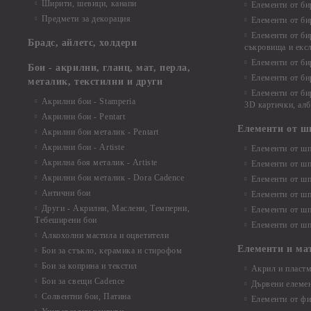
Ширити, шевици, канапи
Елементи от би
Предмети за декорация
Елементи от би
Елементи от би
Брадс, айлетс, холдери
съкровища и екс
Елементи от би
Бои - акрилни, гланц, мат, перла,
Елементи от би
металик, текстилни и други
Елементи от би
Акрилни бои - Stamperia
3D картички, ал
Акрилни бои - Pentart
Елементи от ш
Акрилни бои металик - Pentart
Акрилни бои - Artiste
Елементи от шп
Акрилна боя металик - Artiste
Елементи от шп
Акрилни бои металик - Dora Cadence
Елементи от шп
Антични бои
Елементи от шп
Други - Акрилни, Маслени, Темперни,
Елементи от шп
Тебеширени бои
Елементи от шп
Алкохолни мастила и оцветители
Елементи и ма
Бои за стъкло, керамика и стирофом
Бои за коприна и текстил
Акрил и пластм
Бои за свещи Cadence
Дървени елеме
Солвентни бои, Патина
Елементи от фи