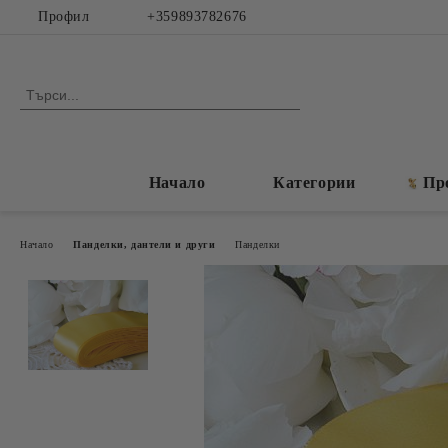
Профил
+359893782676
Начало
Категории
Пр
Начало
Панделки, дантели и други
Панделки