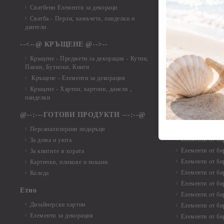
Сватбени Елементи за декораци
Елементи от ха
Сватба - Перли, камъчета, панделки и
Елементи от ха
дантели
Елементи от ха
Елементи от ха
--<--@ КРЪЩЕНЕ @-->--
Елементи то хар
Кръщене - Предмети за декорация - Кутии,
Елементи от ха
Папки, Бутилки, Книги
Елементи от ха
Кръщене - Елементи за декорация
Елементи от ха
Кръщене - Хартии, картони, данели ,
Елементи от ха
панделки
Елементи от ха
@--:---ГОТОВИ ПРОДУКТИ ---:--@
Елементи от б
Персанализирани подаръци
Елементи от би
За дома и уюта
Елементи от би
За книгите и хората
Елементи от би
Картички, пликове и покани
Елементи от би
Коледа
Елементи от би
Етно
Елементи от би
Дизайнерски хартии
Елементи от би
Елементи за декорация
Елементи от би