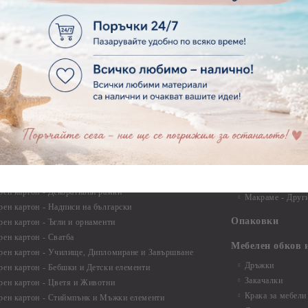
Лепила
ртия - За Мъже
Лепящи ленти
ртия - Морски
3D Повдигащи к
ртия - Къщи, Врати, Прозорци, Огради, Фенери
ленти
ртия - Пътешествия и Фото моменти
Магнити
тия - Такове, табелки, етикети
Велкро
ртия - Многопластови елементи
Силикон
ртия - Други
Фото ъгли
ртия - Готови композиции
Макраме
ртия - Микс елементи
ртия - Коледа и Зима
Макраме Основи 
Макраме Основи 
ирен картон
Макраме Основи 
рен картон - Декоративни рамки
Макраме - Друг
рен картон - Надписи на български
Опаковки
рен картон - Ъгли и орнаменти
рен картон - Сватба
Мебелен обков 
рен картон - Училище, Дипломиране и Завършване
Дръжки
рен картон - Бебшки и Детски елементи
Закачалки
рен картон - Цветя и Животни
Крака за мебели
рен картон - Стиймпънк и Мъжки елементи