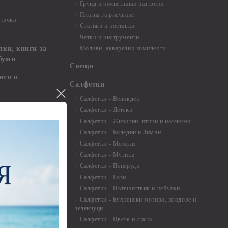
Грунд и почистващи разтвори
Платна за рисуване
ртички
Стативи и поставки
Четки и инструменти
пки, книги за
Моливи, акварелни комплекти
буми
Свещи
нти и
Салфетки
Салфетки - Великден
Салфетки - Детски
 3мм - 35см.
Салфетки - Животни, птици и насекоми
 микс
Салфетки - Коледни и Зимни
 перлени - 3мм -
Салфетки - Морски
Салфетки - Музика
 8мм
Салфетки - Пеперуди
особия за
Салфетки - Рози
Салфетки - Пътешествия и пейзажи
екорация
Салфетки - Кухненски мотиви, плодове и
зеленчуци
и средства
Салфетки - Цветя и листа