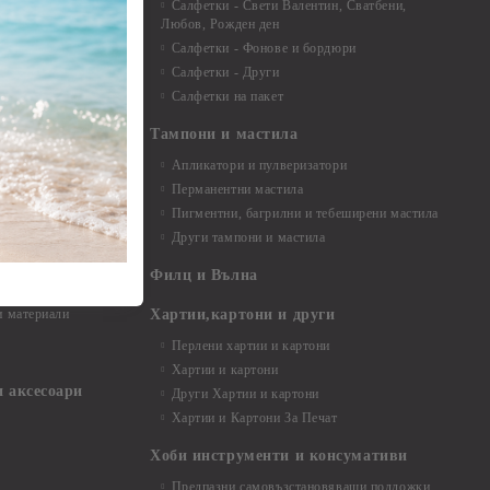
Салфетки - Свети Валентин, Сватбени,
Любов, Рожден ден
Салфетки - Фонове и бордюри
вадратчета и
Салфетки - Други
Салфетки на пакет
Тампони и мастила
Апликатори и пулверизатори
Перманентни мастила
Пигментни, багрилни и тебеширени мастила
Други тампони и мастила
- до 6,00 см
- 7,00 - 15,00 см
Филц и Вълна
- над 15,00 см
и материали
Хартии,картони и други
Перлени хартии и картони
Хартии и картони
и аксесоари
Други Хартии и картони
Хартии и Картони За Печат
Хоби инструменти и консумативи
Предпазни самовъзстановяващи подложки