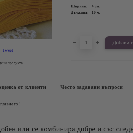
Ширина:
4
см.
Дължина:
10
м.
Добави в желани
Tweet
цени продукта
оценка от клиенти
Често задавани въпроси
аглавието!
добен или се комбинира добре и със следн