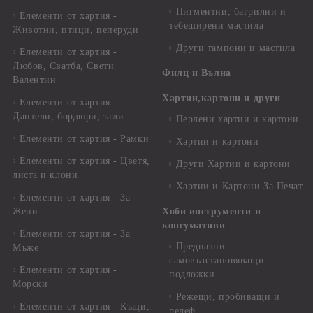
Пигментни, багрилни и
Елементи от хартия -
тебеширени мастила
Животни, птици, пеперуди
Други тампони и мастила
Елементи от хартия -
Любов, Сватба, Свети
Филц и Вълна
Валентин
Хартии,картони и други
Елементи от хартия -
Дантели, бордюри, ъгли
Перлени хартии и картони
Елементи от хартия - Рамки
Хартии и картони
Елементи от хартия - Цветя,
Други Хартии и картони
листа и клони
Хартии и Картони За Печат
Елементи от хартия - За
Жени
Хоби инструменти и
консумативи
Елементи от хартия - За
Предпазни
Мъже
самовъзстановяващи
Елементи от хартия -
подложки
Морски
Режещи, пробиващи и
Елементи от хартия - Къщи,
релеф