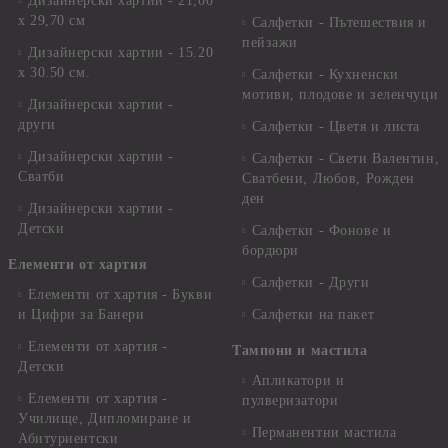
Дизайнерски хартии - 21,00
х 29,70 см
Салфетки - Пътешествия и
пейзажи
Дизайнерски хартии - 15.20
x 30.50 см.
Салфетки - Кухненски
мотиви, плодове и зеленчуци
Дизайнерски хартии -
други
Салфетки - Цветя и листа
Дизайнерски хартии -
Салфетки - Свети Валентин,
Сватби
Сватбени, Любов, Рожден
ден
Дизайнерски хартии -
Детски
Салфетки - Фонове и
бордюри
Елементи от хартия
Салфетки - Други
Елементи от хартия - Букви
и Цифри за Банери
Салфетки на пакет
Елементи от хартия -
Тампони и мастила
Детски
Апликатори и
Елементи от хартия -
пулверизатори
Училище, Дипломиране и
Перманентни мастила
Абитуриентски