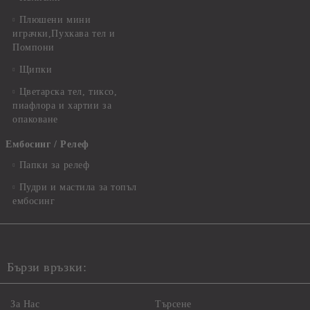
Плюшени мини
играчки,Пухкава тел и
Помпони
Щипки
Цветарска тел, тиксо,
пиафлора и хартии за
опаковане
Ембосинг / Релеф
Папки за релеф
Пудри и мастила за топъл
ембосинг
Бързи връзки:
За Нас
Търсене