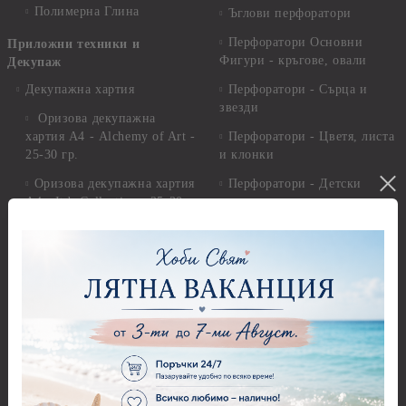
Полимерна Глина
Ъглови перфоратори
Перфоратори Основни
Приложни техники и
Фигури - кръгове, овали
Декупаж
Декупажна хартия
Перфоратори - Сърца и
звезди
Оризова декупажна
хартия А4 - Alchemy of Art -
Перфоратори - Цветя, листа
25-30 гр.
и клонки
Оризова декупажна хартия
Перфоратори - Детски
А4 - Itd. Collection - 25-30
Перфоратори - Животни
гр.
Перфоратори - Коледни и
Фина оризова декупажна
Зимни
хартия Stamperia - 21 х
29.см. - 28гр.
Рисуване
Декупажна хартия - Други
Грунд и почистващи
разтвори
Антични пасти
Платна за рисуване
Вакс пасти
Стативи и поставки
Грунд, Основи, Релефни