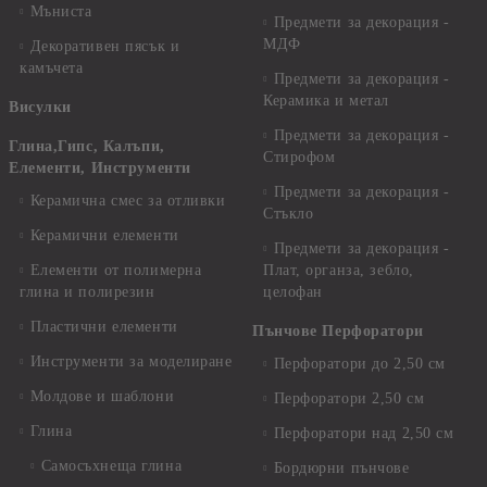
Мъниста
Предмети за декорация -
МДФ
Декоративен пясък и
камъчета
Предмети за декорация -
Керамика и метал
Висулки
Предмети за декорация -
Глина,Гипс, Калъпи,
Стирофом
Елементи, Инструменти
Предмети за декорация -
Керамична смес за отливки
Стъкло
Керамични елементи
Предмети за декорация -
Елементи от полимерна
Плат, органза, зебло,
глина и полирезин
целофан
Пластични елементи
Пънчове Перфоратори
Инструменти за моделиране
Перфоратори до 2,50 см
Молдове и шаблони
Перфоратори 2,50 см
Глина
Перфоратори над 2,50 см
Самосъхнеща глина
Бордюрни пънчове