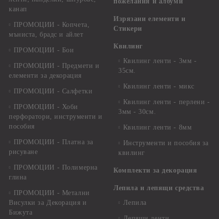
пожелания и албуми
канап
Изрязани елементи и
ПРОМОЦИИ - Копчета,
Стикери
мъниста, брадс и айлет
Квилинг
ПРОМОЦИИ - Бои
Квилинг ленти - 3мм -
ПРОМОЦИИ - Предмети и
35см.
елементи за декорация
Квилинг ленти - микс
ПРОМОЦИИ - Салфетки
Квилинг ленти - перлени -
ПРОМОЦИИ - Хоби
3мм - 30см.
перфоратори, инструменти и
пособия
Квилинг ленти - 8мм
ПРОМОЦИИ - Платна за
Инструменти и пособия за
рисуване
квилинг
ПРОМОЦИИ - Полимерна
Комплекти за декорация
глина
Лепила и лепящи средства
ПРОМОЦИИ - Метални
Висулки за Декорация и
Лепила
Бижута
Лепящи ленти