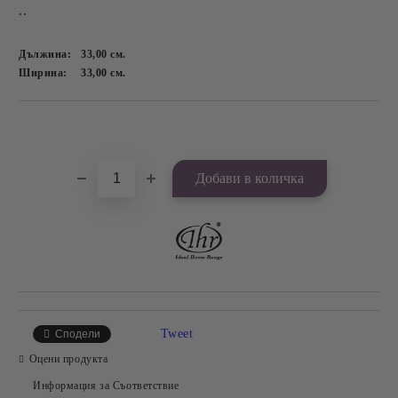
..
Дължина:
33,00
см.
Ширина:
33,00
см.
Добави в желани
Tweet
Сподели
Оцени продукта
Информация за Съответствие