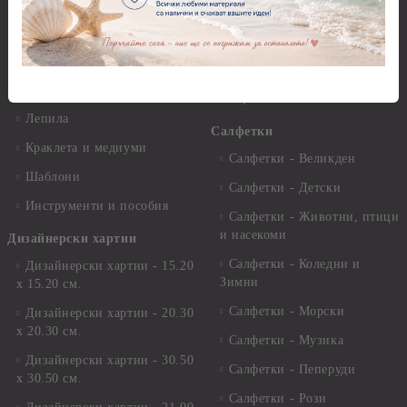
пасти
Четки и инструменти
Варак, Шлак метал, Фолио,
Моливи, акварелни
Пантна
комплекти
Лакове и защитни покрития
Свещи
Лепила
Салфетки
Краклета и медиуми
Салфетки - Великден
Шаблони
Салфетки - Детски
Инструменти и пособия
Салфетки - Животни, птици
и насекоми
Дизайнерски хартии
Салфетки - Коледни и
Дизайнерски хартии - 15.20
Зимни
х 15.20 см.
Салфетки - Морски
Дизайнерски хартии - 20.30
х 20.30 см.
Салфетки - Музика
Дизайнерски хартии - 30.50
Салфетки - Пеперуди
х 30.50 см.
Салфетки - Рози