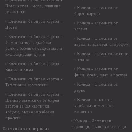
Елементи от бирен картон -
Пътешестия - море, планина
Коледа - елементи от
,транспорт
бирен картон
Елементи от бирен картон -
Коледа - елементи от
Други
хартия
Елементи от бирен картон -
Коледа - елементи от
За миниатюри, дълбоки
акрил, пластмаса, стирофом
рамки, бебешки съкровища и
Коледа - елементи от гипс
екслоадиращи кутии
и глина
Елементи от бирен картон -
Коледа - елементи от
Коледа и Зима
филц, фоам, плат и прежда
Елементи от бирен картон -
Коледа - елементи от
Тематични комплекти
дърво
Елементи от бирен картон -
Коледа - звънчета,
Шейкър заготовки от бирен
камбанки и метални
картон за 3D картички,
елементи
албуми, ръчно израбоени
проекти
Коледа - Лампички,
гирлянди, пълнежи и свещи
Елементи от шперплат