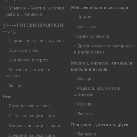
Мебелен обков и аксесоари
Кръщене - Хартии, картони,
данели , панделки
Дръжки
@--:---ГОТОВИ ПРОДУКТИ
Закачалки
---:--@
Крака за мебели
Персанализирани подаръци
Други аксесоари, материали
За дома и уюта
и инструменти
За книгите и хората
Моливи, маркери, химикали,
пастели и восъци
Картички, пликове и
покани
Восъци
Коледа
Маркери, флумастери,
химикали
Етно
Моливи
Дизайнерски хартии
Пастели
Елементи за декорация
Панделки, дантели и други
Ширити, шевици, канапи
Панделки
Предмети за декорация