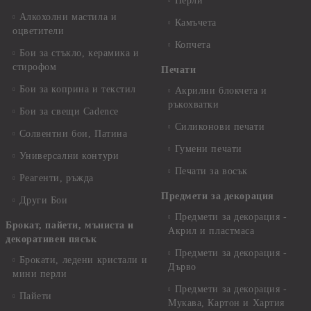
Перли
Алкохолни мастила и
Камъчета
оцветители
Копчета
Бои за стъкло, керамика и
стирофом
Печати
Бои за коприна и текстил
Акрилни блокчета и
ръкохватки
Бои за свещи Cadence
Силиконови печати
Солвентни бои, Патина
Гумени печати
Универсални контури
Печати за восък
Реагенти, ръжда
Предмети за декорация
Други Бои
Предмети за декорация -
Брокат, пайети, мъниста и
Акрил и пластмаса
декоративен пясък
Предмети за декорация -
Брокати, ледени кристали и
Дърво
мини перли
Предмети за декорация -
Пайети
Мукава, Картон и Хартия