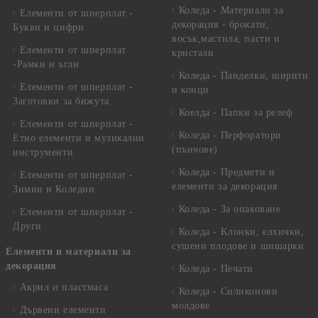
Коледа - Материали за
Елементи от шперплат -
декорация - брокати,
Букви и цифри
восък,мастила, пасти и
Елементи от шперплат
кристали
-Рамки и ъгли
Коледа - Панделки, ширити
Елементи от шперплат -
и конци
Заготовки за бижута
Коелда - Папки за релеф
Елементи от шперплат -
Коледа - Перфоратори
Етно елементи и музикални
(пънчове)
инструменти
Коледа - Предмети и
Елементи от шперплат -
елементи за декорация
Зимни и Коледни
Коледа - За опаковане
Елементи от шперплат -
Други
Коледа - Kлонки, елхички,
сушени плодове и шишарки
Елементи и материали за
декорация
Коледа - Печати
Акрил и пластмаса
Коледа - Силиконови
молдове
Дървени елементи