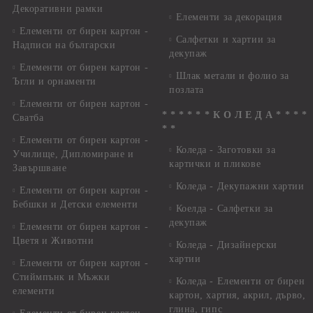
Декоративни рамки
Елементи за декорация
Елементи от бирен картон -
Салфетки и хартии за
Надписи на български
декупаж
Елементи от бирен картон -
Шлак метали и фолио за
Ъгли и орнаменти
позлата
Елементи от бирен картон -
* * * * * * К О Л Е Д А * * * *
Сватба
* *
Елементи от бирен картон -
Коледа - Заготовки за
Училище, Дипломиране и
картички и пликове
Завършване
Коледа - Декупажни хартии
Елементи от бирен картон -
Бебшки и Детски елементи
Коелда - Салфетки за
декупаж
Елементи от бирен картон -
Цветя и Животни
Коледа - Дизайнерски
хартии
Елементи от бирен картон -
Стиймпънк и Мъжки
Коледа - Eлементи от бирен
елементи
картон, хартия, акрил, дърво,
глина, гипс