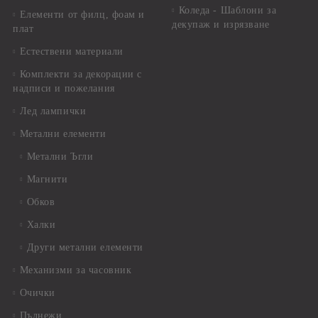
Коледа - Шаблони за
Елементи от филц, фоам и
декупаж и изрязване
плат
Естествени материали
Комплекти за декорации с
надписи и пожелания
Лед лампички
Метални елементи
Метални Ъгли
Магнити
Обков
Халки
Други метални елементи
Механизми за часовник
Очички
Пълнежи