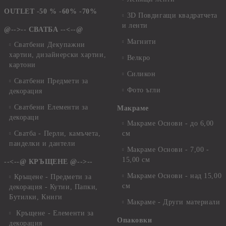
OUTLET -50 % -60% -70%
3D Повдигащи квадратчета
и ленти
@-->-- СВАТБА --<--@
Магнити
Сватбени Декупажни
хартии, дизайнерски хартии,
Велкро
картони
Силикон
Сватбени Предмети за
Фото ъгли
декорация
Сватбени Елементи за
Макраме
декораци
Макраме Основи - до 6,00
Сватба - Перли, камъчета,
см
панделки и дантели
Макраме Основи - 7,00 -
15,00 см
--<--@ КРЪЩЕНЕ @-->--
Макраме Основи - над 15,00
Кръщене - Предмети за
см
декорация - Кутии, Папки,
Бутилки, Книги
Макраме - Други материали
Кръщене - Елементи за
Опаковки
декорация