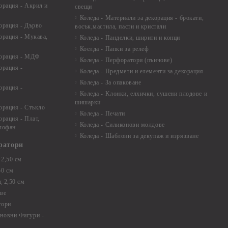
орация - Акрил и
свещи
Коледа - Материали за декорация - брокати,
орация - Дърво
восък,мастила, пасти и кристали
орация - Мукава,
Коледа - Панделки, ширити и конци
Коелда - Папки за релеф
корация - МДФ
Коледа - Перфоратори (пънчове)
орация -
Коледа - Предмети и елементи за декорация
Коледа - За опаковане
орация -
Коледа - Kлонки, елхички, сушени плодове и
шишарки
орация - Стъкло
Коледа - Печати
орация - Плат,
Коледа - Силиконови молдове
елофан
Коледа - Шаблони за декупаж и изрязване
ратори
2,50 см
50 см
 2,50 см
ве
тори
новни Фигури -