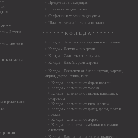
 см
Предмети за декорация
уги
Елементи за декорация
адпис
Салфетки и хартии за декупаж
Шлак метали и фолио за позлата
 други
ели - Детски
* * * * * * К О Л Е Д А * * * * * *
Коледа - Заготовки за картички и пликове
ели - Зимни и
Коледа - Декупажни хартии
Коелда - Салфетки за декупаж
 и копчета
Коледа - Дизайнерски хартии
Коледа - Eлементи от бирен картон, хартия,
акрил, дърво, глина, гипс
Коледа - елементи от бирен картон
Коледа - елементи от хартия
Коледа - елементи от акрил, пластмаса,
стирофом
а и ръкохватки
Коледа - елементи от гипс и глина
ати
Коледа - елементи от филц, фоам, плат и
прежда
Коледа - елементи от дърво
Коледа - звънчета, камбанки и метални
елементи
корация
Коледа - Лампички, гирлянди, пълнежи и