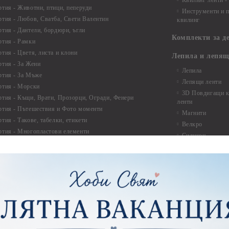
Квилинг ленти -
ртия - Животни, птици, пеперуди
Инструменти и п
ртия - Любов, Сватба, Свети Валентин
квилинг
ртия - Дантели, бордюри, ъгли
Комплекти за д
ртия - Рамки
ртия - Цветя, листа и клони
Лепила и лепящ
ртия - За Жени
Лепила
ртия - За Мъже
Лепящи ленти
ртия - Морски
3D Повдигащи к
ртия - Къщи, Врати, Прозорци, Огради, Фенери
ленти
ртия - Пътешествия и Фото моменти
Магнити
тия - Такове, табелки, етикети
Велкро
ртия - Многопластови елементи
Силикон
ртия - Други
Фото ъгли
ртия - Готови композиции
Макраме
ртия - Микс елементи
ртия - Коледа и Зима
Макраме Основи 
Макраме Основи 
ирен картон
Макраме Основи 
рен картон - Декоративни рамки
Макраме - Друг
рен картон - Надписи на български