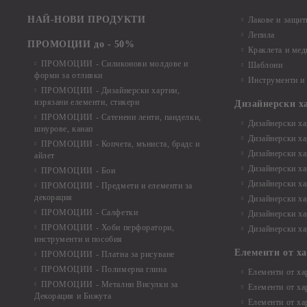
НАЙ-НОВИ ПРОДУКТИ
Лакове и защит
Лепила
ПРОМОЦИИ до - 50%
Краклета и ме
ПРОМОЦИИ - Силиконови молдове и
Шаблони
форми за отливки
Инструменти и
ПРОМОЦИИ - Дизайнерски хартии,
изрязани елементи, стикери
Дизайнерски х
ПРОМОЦИИ - Сатенени ленти, панделки,
Дизайнерски хар
шнурове, канап
Дизайнерски хар
ПРОМОЦИИ - Копчета, мъниста, брадс и
Дизайнерски хар
айлет
Дизайнерски ха
ПРОМОЦИИ - Бои
Дизайнерски хар
ПРОМОЦИИ - Предмети и елементи за
декорация
Дизайнерски ха
ПРОМОЦИИ - Салфетки
Дизайнерски ха
ПРОМОЦИИ - Хоби перфоратори,
Дизайнерски ха
инструменти и пособия
Елементи от х
ПРОМОЦИИ - Платна за рисуване
ПРОМОЦИИ - Полимерна глина
Елементи от ха
ПРОМОЦИИ - Метални Висулки за
Елементи от ха
Декорация и Бижута
Елементи от ха