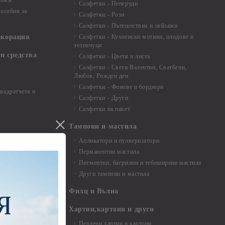
 8мм
Салфетки - Пеперуди
особия за
Салфетки - Рози
Салфетки - Пътешествия и пейзажи
екорация
Салфетки - Кухненски мотиви, плодове и
зеленчуци
и средства
Салфетки - Цветя и листа
Салфетки - Свети Валентин, Сватбени,
Любов, Рожден ден
Салфетки - Фонове и бордюри
вадратчета и
Салфетки - Други
Салфетки на пакет
Тампони и мастила
Апликатори и пулверизатори
Перманентни мастила
Пигментни, багрилни и тебеширени мастила
Други тампони и мастила
- до 6,00 см
- 7,00 - 15,00 см
Филц и Вълна
- над 15,00 см
и материали
Хартии,картони и други
Перлени хартии и картони