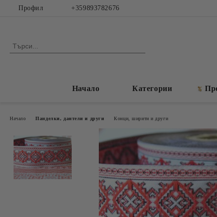
Профил
+359893782676
Начало
Категории
Пр
Начало
Панделки, дантели и други
Конци, ширити и други