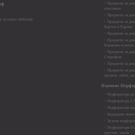
Предмети за дек
еф
пластмаса
Предмети за дек
а за топъл ембосинг
Предмети за дек
Картон и Хартия
Предмети за де
Предмети за дек
Керамика и метал
Предмети за дек
Стирофом
Предмети за дек
Предмети за дек
органза, зебло, ц
Пънчове Перфо
Перфоратори до 
Перфоратори 2,
Перфоратори над
Бордюрни пънчо
Ъглови перфора
Перфоратори Ос
кръгове, овали