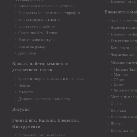
Елементи от шп
Алкохолни мастила и оцветители
Елементи и ма
Бои за стъкло, керамика и стирофом
Бои за коприна и текстил
Акрил и пластм
Бои за свещи Cadence
Дървени елеме
Солвентни бои, Патина
Елементи от фи
Универсални контури
Естествени мат
Реагенти, ръжда
Комплекти за д
Други Бои
Лед лампички
Метални елеме
Брокат, пайети, мъниста и
Метални Ъгл
декоративен пясък
Магнити
Брокати, ледени кристали и мини перли
Обков
Халки
Пайети
Други металн
Мъниста
Механизми за 
Декоративен пясък и камъчета
Очички
Висулки
Пълнежи
Плюшени мини 
Глина,Гипс, Калъпи, Елементи,
Щипки
Инструменти
Цветарска тел,
Керамична смес за отливки