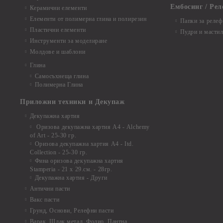
Ембосинг / Рел
Керамични елементи
Елементи от полимерна глина и полирезин
Папки за релеф
Пластични елементи
Пудри и мастил
Инструменти за моделиране
Молдове и шаблони
Глина
Самосъхнеща глина
Полимерна Глина
Приложни техники и Декупаж
Декупажна хартия
Оризова декупажна хартия А4 - Alchemy
of Art - 25-30 гр.
Оризова декупажна хартия А4 - Itd.
Collection - 25-30 гр.
Фина оризова декупажна хартия
Stamperia - 21 х 29.см. - 28гр.
Декупажна хартия - Други
Антични пасти
Вакс пасти
Грунд, Основи, Релефни пасти
Варак, Шлак метал, Фолио, Пантна