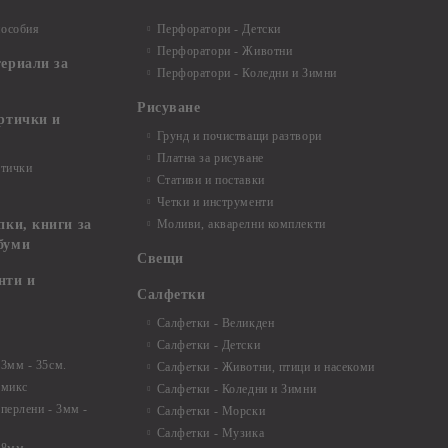
пособия
Перфоратори - Детски
Перфоратори - Животни
териали за
Перфоратори - Коледни и Зимни
Рисуване
артички и
Грунд и почистващи разтвори
Платна за рисуване
ртички
Стативи и поставки
Четки и инструменти
пки, книги за
Моливи, акварелни комплекти
буми
Свещи
нти и
Салфетки
Салфетки - Великден
Салфетки - Детски
 3мм - 35см.
Салфетки - Животни, птици и насекоми
 микс
Салфетки - Коледни и Зимни
 перлени - 3мм -
Салфетки - Морски
Салфетки - Музика