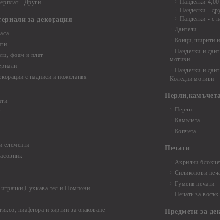
Панделки 4,00
ерплат - Други
Панделки - др
Панделки - с н
териали за декорация
Дантели
аса
Конци, ширити и
нти
Панделки и дант
лц, фоам и плат
мотиви
ериали
Панделки и дант
екорации с надписи и пожелания
Коледни мотиви
Перли,камъчета
нти
Перли
и
Камъчета
Копчета
и елементи
Печати
часовник
Акрилни блокчет
Силиконови печ
Гумени печати
играчки,Пухкава тел и Помпони
Печати за восък
 тиксо, пиафлора и хартии за опаковане
Предмети за де