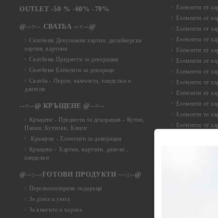
Елементи от ха
OUTLET -50 % -60% -70%
Елементи от ха
@-->-- СВАТБА --<--@
Елементи от ха
Елементи от ха
Сватбени Декупажни хартии, дизайнерски
хартии, картони
Елементи от ха
Сватбени Предмети за декорация
Елементи от ха
Сватбени Елементи за декораци
Елементи от ха
Сватба - Перли, камъчета, панделки и
Елементи от ха
дантели
Елементи от ха
Елементи от ха
--<--@ КРЪЩЕНЕ @-->--
Елементи то хар
Кръщене - Предмети за декорация - Кутии,
Елементи от ха
Папки, Бутилки, Книги
Елементи от ха
Кръщене - Елементи за декорация
Елементи от ха
Кръщене - Хартии, картони, данели ,
Елементи от ха
панделки
Елементи от ха
@--:---ГОТОВИ ПРОДУКТИ ---:--@
Елементи от б
Персанализирани подаръци
Елементи от би
За дома и уюта
Елементи от би
За книгите и хората