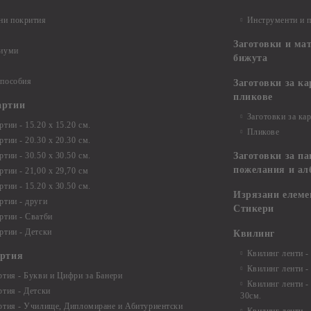
ни покрития
Инструменти и 
Заготовки и ма
диуми
бижута
 пособия
Заготовки за к
пликове
артии
Заготовки за ка
тии - 15.20 х 15.20 см.
Пликове
тии - 20.30 х 20.30 см.
тии - 30.50 х 30.50 см.
Заготовки за па
пожелания и ал
ртии - 21,00 х 29,70 см
тии - 15.20 x 30.50 см.
Изрязани елеме
ртии - други
Стикери
ртии - Сватби
ртии - Детски
Квилинг
Квилинг ленти -
артия
Квилинг ленти -
ртия - Букви и Цифри за Банери
Квилинг ленти -
ртия - Детски
30см.
ртия - Училище, Дипломиране и Абитуриентски