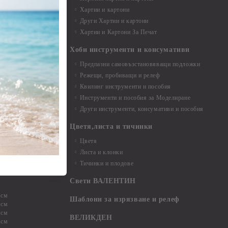
Хартии и картони
и аксесоари
Други Хартии и картони
Хартии и Картони За Печат
Хоби инструменти и консумативи
Предпазни самовъзстановяващи подложки
, материали и
Режещи, пробиващи и релеф
Квилинг инструменти и пособия
и, химикали,
Инструменти и пособия за Моделиране
ци
Други инструменти, консумативи и пособия
Цветя,листа и тичинки
стери, химикали
Цветя
Листа и клонки
Тичинки и плодове
ели и други
Свети ВАЛЕНТИН
 см
Шаблони за изрязване и релеф
 см
 см
ВЕЛИКДЕН
 см