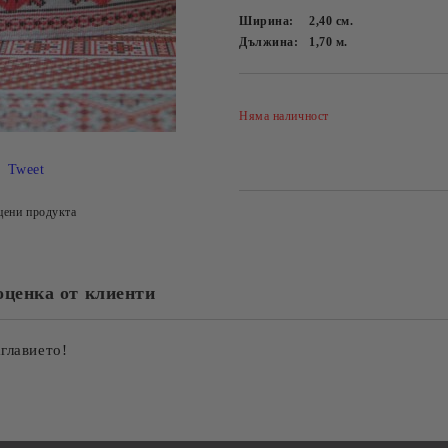
Ширина:
2,40
см.
Дължина:
1,70
м.
Няма наличност
Tweet
цени продукта
оценка от клиенти
аглавието!