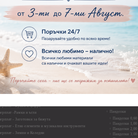
Опаковки
рен картон - Ъгли и орнаменти
рен картон - Сватба
Мебелен обков 
рен картон - Училище, Дипломиране и Завършване
Дръжки
рен картон - Бебшки и Детски елементи
Закачалки
рен картон - Цветя и Животни
Крака за мебели
рен картон - Стиймпънк и Мъжки елементи
Други аксесоари
рен картон - Пътешестия - море, планина ,транспорт
инструменти
рен картон - Други
рен картон - За миниатюри, дълбоки рамки, бебешки
Моливи, маркер
лоадиращи кутии
пастели и восъ
рен картон - Коледа и Зима
Восъци
рен картон - Тематични комплекти
Маркери, флума
рен картон - Шейкър заготовки от бирен картон за
Моливи
буми, ръчно израбоени проекти
Пастели
перплат
Панделки, дант
ерплат - Букви и цифри
Панделки
ерплат -Рамки и ъгли
Панделки 0,60
ерплат - Заготовки за бижута
Панделки 1,00
ерплат - Етно елементи и музикални инструменти
Панделки 2,00
ерплат - Зимни и Коледни
Панделки 3,00