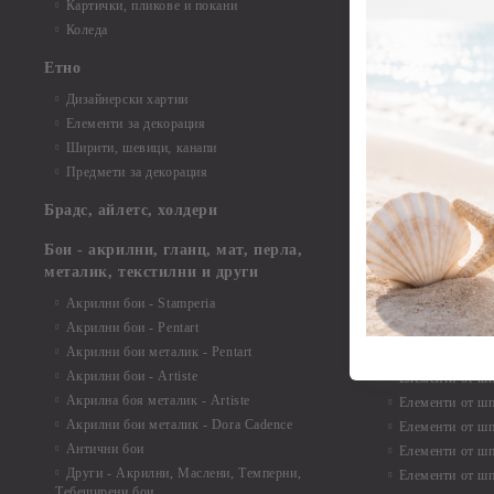
Елементи от би
Картички, пликове и покани
Елементи от би
Коледа
Елементи от би
Етно
Елементи от би
Дизайнерски хартии
Елементи от би
Елементи за декорация
Елементи от би
Ширити, шевици, канапи
Елементи от би
Предмети за декорация
Елементи от би
Елементи от би
Брадс, айлетс, холдери
съкровища и екс
Елементи от би
Бои - акрилни, гланц, мат, перла,
Елементи от би
металик, текстилни и други
Елементи от би
Акрилни бои - Stamperia
3D картички, ал
Акрилни бои - Pentart
Елементи от ш
Акрилни бои металик - Pentart
Акрилни бои - Artiste
Елементи от шп
Акрилна боя металик - Artiste
Елементи от шп
Акрилни бои металик - Dora Cadence
Елементи от шп
Антични бои
Елементи от шп
Други - Акрилни, Маслени, Темперни,
Елементи от шп
Тебеширени бои