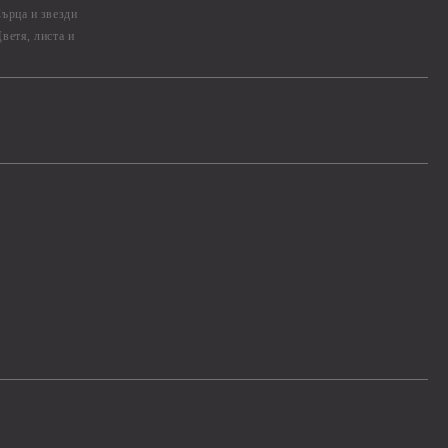
ърца и звезди
ветя, листа и