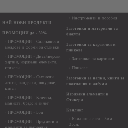
КАМЪЧЕТА - 5 БР.
Инструменти и пособия
НАЙ-НОВИ ПРОДУКТИ
Заготовки и материали за
ПРОМОЦИИ до - 50%
бижута
ПРОМОЦИИ - Силиконови
Заготовки за картички и
молдове и форми за отливки
пликове
ПРОМОЦИИ - Дизайнерски
Заготовки за картички
хартии, изрязани елементи,
стикери
Пликове
ПРОМОЦИИ - Сатенени
Заготовки за папки, книги за
ленти, панделки, шнурове,
пожелания и албуми
канап
Изрязани елементи и
ПРОМОЦИИ - Копчета,
Стикери
мъниста, брадс и айлет
Квилинг
ПРОМОЦИИ - Бои
Квилинг ленти - 3мм -
ПРОМОЦИИ - Предмети и
35см.
елементи за декорация