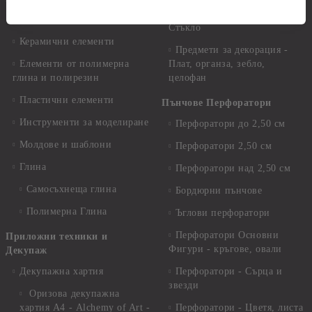
Предмети за декорация -
Керамична смес за отливки
Стъкло
Керамични елементи
Предмети за декорация -
Елементи от полимерна
Плат, органза, зебло,
глина и полирезин
целофан
Пластични елементи
Пънчове Перфоратори
Инструменти за моделиране
Перфоратори до 2,50 см
Молдове и шаблони
Перфоратори 2,50 см
Глина
Перфоратори над 2,50 см
Самосъхнеща глина
Бордюрни пънчове
Полимерна Глина
Ъглови перфоратори
Перфоратори Основни
Приложни техники и
Фигури - кръгове, овали
Декупаж
Декупажна хартия
Перфоратори - Сърца и
звезди
Оризова декупажна
хартия А4 - Alchemy of Art -
Перфоратори - Цветя, листа