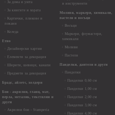
За дома и уюта
и инструменти
За книгите и хората
Моливи, маркери, химикали,
пастели и восъци
Картички, пликове и
покани
Восъци
Коледа
Маркери, флумастери,
химикали
Етно
Моливи
Дизайнерски хартии
Пастели
Елементи за декорация
Панделки, дантели и други
Ширити, шевици, канапи
Панделки
Предмети за декорация
Панделки 0,60 см
Брадс, айлетс, холдери
Панделки 1,00 см
Бои - акрилни, гланц, мат,
перла, металик, текстилни и
Панделки 2,00 см
други
Панделки 3,00 см
Акрилни бои - Stamperia
Панделки 4,00 см