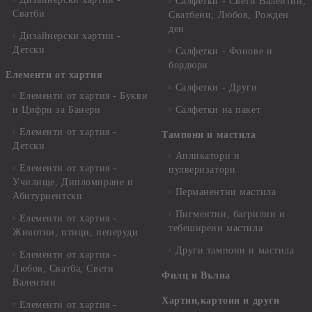
Салфетки - Свети Валентин,
Сватби
Сватбени, Любов, Рожден
ден
Дизайнерски хартии -
Детски
Салфетки - Фонове и
бордюри
Елементи от хартия
Салфетки - Други
Елементи от хартия - Букви
и Цифри за Банери
Салфетки на пакет
Елементи от хартия -
Тампони и мастила
Детски
Апликатори и
Елементи от хартия -
пулверизатори
Училище, Дипломиране и
Перманентни мастила
Абитуриентски
Пигментни, багрилни и
Елементи от хартия -
тебеширени мастила
Животни, птици, пеперуди
Други тампони и мастила
Елементи от хартия -
Любов, Сватба, Свети
Филц и Вълна
Валентин
Хартии,картони и други
Елементи от хартия -