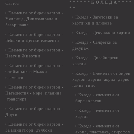
* * * * * * К О Л Е Д А * * * *
Сватба
* *
Елементи от бирен картон -
Коледа - Заготовки за
Училище, Дипломиране и
картички и пликове
Завършване
Коледа - Декупажни хартии
Елементи от бирен картон -
Бебшки и Детски елементи
Коелда - Салфетки за
декупаж
Елементи от бирен картон -
Цветя и Животни
Коледа - Дизайнерски
хартии
Елементи от бирен картон -
Стиймпънк и Мъжки
Коледа - Eлементи от бирен
елементи
картон, хартия, акрил, дърво,
глина, гипс
Елементи от бирен картон -
Пътешестия - море, планина
Коледа - елементи от
,транспорт
бирен картон
Елементи от бирен картон -
Коледа - елементи от
Други
хартия
Елементи от бирен картон -
Коледа - елементи от
За миниатюри, дълбоки
акрил, пластмаса, стирофом