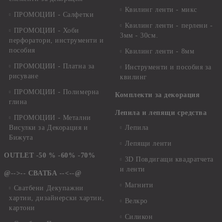
Квилинг ленти - микс
ПРОМОЦИИ - Салфетки
Квилинг ленти - перлени -
ПРОМОЦИИ - Хоби
3мм - 30см.
перфоратори, инструменти и
пособия
Квилинг ленти - 8мм
ПРОМОЦИИ - Платна за
Инструменти и пособия за
рисуване
квилинг
ПРОМОЦИИ - Полимерна
Комплекти за декорация
глина
Лепила и лепящи средства
ПРОМОЦИИ - Метални
Висулки за Декорация и
Лепила
Бижута
Лепящи ленти
OUTLET -50 % -60% -70%
3D Повдигащи квадратчета
и ленти
@-->-- СВАТБА --<--@
Магнити
Сватбени Декупажни
хартии, дизайнерски хартии,
Велкро
картони
Силикон