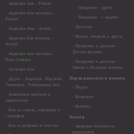
Акрилни бои - Pentart
Панделки - други
Акрилни бои металик -
Панделки - с надпис
Pentart
Дантели
Акрилни бои - Artiste
Конци, ширити и други
Акрилна боя металик -
Artiste
Панделки и дантели -
Детски мотиви
Акрилни бои металик -
Dora Cadence
Панделки и дантели -
Зимни и Коледни мотиви
Антични бои
Перли,камъчета и копчета
Други - Акрилни, Маслени,
Темперни, Тебеширени бои
Перли
Алкохолни мастила и
Камъчета
оцветители
Копчета
Бои за стъкло, керамика и
стирофом
Печати
Бои за коприна и текстил
Акрилни блокчета и
ръкохватки