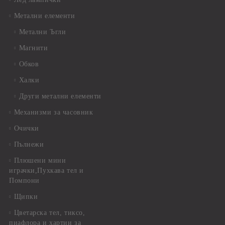
Метални елементи
Метални Ъгли
Магнити
Обков
Халки
Други метални елементи
Механизми за часовник
Очички
Пълнежи
Плюшени мини
играчки,Пухкава тел и
Помпони
Щипки
Цветарска тел, тиксо,
пиафлора и хартии за