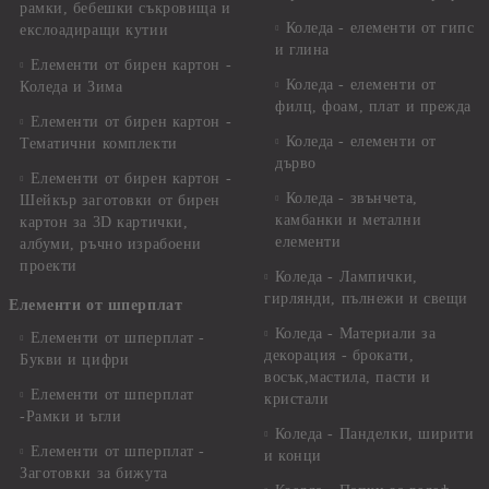
рамки, бебешки съкровища и
Коледа - елементи от гипс
екслоадиращи кутии
и глина
Елементи от бирен картон -
Коледа - елементи от
Коледа и Зима
филц, фоам, плат и прежда
Елементи от бирен картон -
Коледа - елементи от
Тематични комплекти
дърво
Елементи от бирен картон -
Коледа - звънчета,
Шейкър заготовки от бирен
камбанки и метални
картон за 3D картички,
елементи
албуми, ръчно израбоени
проекти
Коледа - Лампички,
гирлянди, пълнежи и свещи
Елементи от шперплат
Коледа - Материали за
Елементи от шперплат -
декорация - брокати,
Букви и цифри
восък,мастила, пасти и
Елементи от шперплат
кристали
-Рамки и ъгли
Коледа - Панделки, ширити
Елементи от шперплат -
и конци
Заготовки за бижута