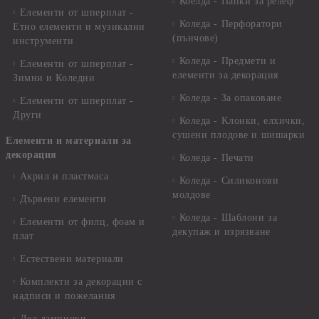
Коелда - Папки за релеф
Елементи от шперплат -
Коледа - Перфоратори
Етно елементи и музикални
(пънчове)
инструменти
Коледа - Предмети и
Елементи от шперплат -
елементи за декорация
Зимни и Коледни
Коледа - За опаковане
Елементи от шперплат -
Други
Коледа - Kлонки, елхички,
сушени плодове и шишарки
Елементи и материали за
декорация
Коледа - Печати
Акрил и пластмаса
Коледа - Силиконови
молдове
Дървени елементи
Коледа - Шаблони за
Елементи от филц, фоам и
декупаж и изрязване
плат
Естествени материали
Комплекти за декорации с
надписи и пожелания
Лед лампички