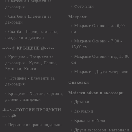
Сватбени Предмети за
Фото ъгли
декорация
Сватбени Елементи за
Макраме
декораци
Макраме Основи - до 6,00
Сватба - Перли, камъчета,
см
панделки и дантели
Макраме Основи - 7,00 -
15,00 см
--<--@ КРЪЩЕНЕ @-->--
Макраме Основи - над 15,00
Кръщене - Предмети за
см
декорация - Кутии, Папки,
Бутилки, Книги
Макраме - Други материали
Кръщене - Елементи за
Опаковки
декорация
Мебелен обков и аксесоари
Кръщене - Хартии, картони,
данели , панделки
Дръжки
@--:---ГОТОВИ ПРОДУКТИ
Закачалки
---:--@
Крака за мебели
Персанализирани подаръци
Други аксесоари, материали