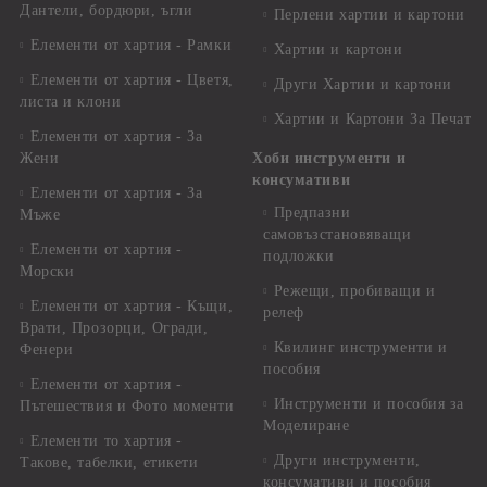
Дантели, бордюри, ъгли
Перлени хартии и картони
Елементи от хартия - Рамки
Хартии и картони
Елементи от хартия - Цветя,
Други Хартии и картони
листа и клони
Хартии и Картони За Печат
Елементи от хартия - За
Жени
Хоби инструменти и
консумативи
Елементи от хартия - За
Предпазни
Мъже
самовъзстановяващи
Елементи от хартия -
подложки
Морски
Режещи, пробиващи и
Елементи от хартия - Къщи,
релеф
Врати, Прозорци, Огради,
Квилинг инструменти и
Фенери
пособия
Елементи от хартия -
Инструменти и пособия за
Пътешествия и Фото моменти
Моделиране
Елементи то хартия -
Други инструменти,
Такове, табелки, етикети
консумативи и пособия