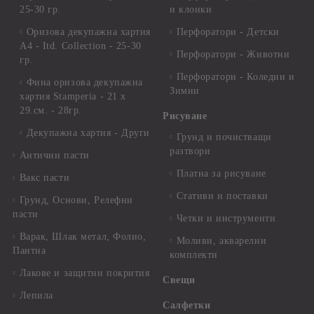
25-30 гр.
и клонки
Оризова декупажна хартия
Перфоратори - Детски
А4 - Itd. Collection - 25-30
Перфоратори - Животни
гр.
Перфоратори - Коледни и
Фина оризова декупажна
Зимни
хартия Stamperia - 21 х
29.см. - 28гр.
Рисуване
Декупажна хартия - Други
Грунд и почистващи
разтвори
Антични пасти
Платна за рисуване
Вакс пасти
Стативи и поставки
Грунд, Основи, Релефни
пасти
Четки и инструменти
Варак, Шлак метал, Фолио,
Моливи, акварелни
Пантна
комплекти
Лакове и защитни покрития
Свещи
Лепила
Салфетки