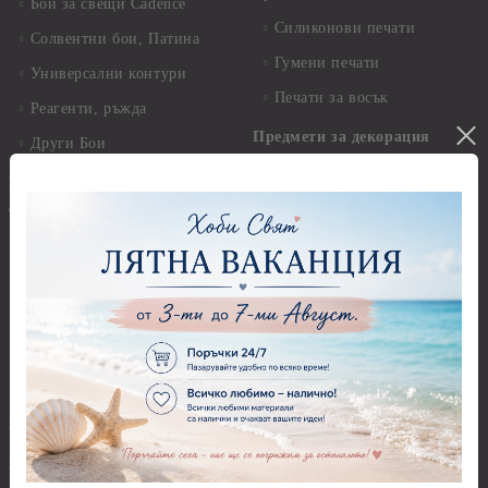
Бои за свещи Cadence
Силиконови печати
Солвентни бои, Патина
Гумени печати
Универсални контури
Печати за восък
Реагенти, ръжда
Предмети за декорация
Други Бои
Предмети за декорация -
Брокат, пайети, мъниста и
Акрил и пластмаса
декоративен пясък
Предмети за декорация -
Брокати, ледени кристали и
Дърво
мини перли
Предмети за декорация -
Пайети
Мукава, Картон и Хартия
Мъниста
Предмети за декорация -
МДФ
Декоративен пясък и
камъчета
Предмети за декорация -
Керамика и метал
Висулки
Предмети за декорация -
Глина,Гипс, Калъпи,
Стирофом
Елементи, Инструменти