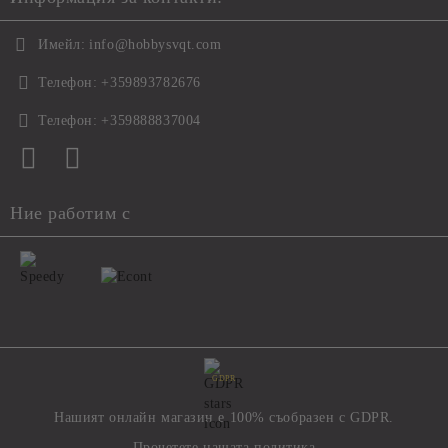
Имейл:
info@hobbysvqt.com
Телефон:
+359893782676
Телефон:
+359888837004
Ние работим с
GDPR
Нашият онлайн магазин е 100% съобразен с GDPR.
Прочетете нашата политика