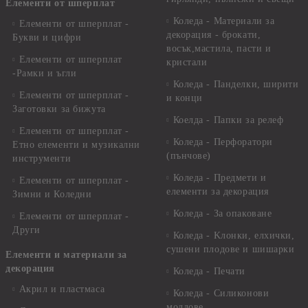
Елементи от шперплат
Коледа - Материали за
Елементи от шперплат -
декорация - брокати,
Букви и цифри
восък,мастила, пасти и
Елементи от шперплат
кристали
-Рамки и ъгли
Коледа - Панделки, ширити
Елементи от шперплат -
и конци
Заготовки за бижута
Коелда - Папки за релеф
Елементи от шперплат -
Коледа - Перфоратори
Етно елементи и музикални
(пънчове)
инструменти
Коледа - Предмети и
Елементи от шперплат -
елементи за декорация
Зимни и Коледни
Коледа - За опаковане
Елементи от шперплат -
Други
Коледа - Kлонки, елхички,
сушени плодове и шишарки
Елементи и материали за
декорация
Коледа - Печати
Акрил и пластмаса
Коледа - Силиконови
молдове