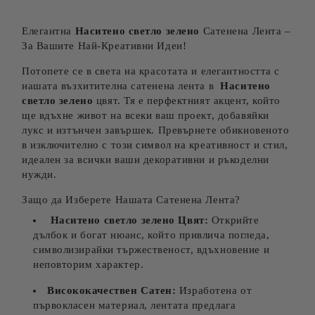
Елегантна
Наситено светло зелено
Сатенена Лента –
За Вашите Най-Креативни Идеи!
Потопете се в света на красотата и елегантността с
нашата възхитителна сатенена лента в
Наситено
светло зелено
цвят. Тя е перфектният акцент, който
ще вдъхне живот на всеки ваш проект, добавяйки
лукс и изтънчен завършек. Превърнете обикновеното
в изключително с този символ на креативност и стил,
идеален за всички ваши декоративни и ръкоделни
нужди.
Защо да Изберете Нашата Сатенена Лента?
Наситено светло зелено
Цвят:
Открийте
дълбок и богат нюанс, който привлича погледа,
символизирайки тържественост, вдъхновение и
неповторим характер.
Висококачествен Сатен:
Изработена от
първокласен материал, лентата предлага