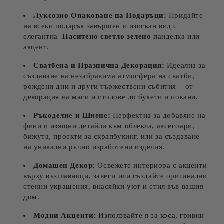
Луксозно Опаковане на Подаръци:
Придайте
на всеки подарък завършен и изискан вид с
елегантна
Наситено светло зелено
панделка или
акцент.
Сватбена и Празнична Декорация:
Идеална за
създаване на незабравима атмосфера на сватби,
рождени дни и други тържествени събития – от
декорация на маси и столове до букети и покани.
Ръкоделие и Шиене:
Перфектна за добавяне на
фини и изящни детайли към облекла, аксесоари,
бижута, проекти за скрапбукинг, или за създаване
на уникални ръчно изработени изделия.
Домашен Декор:
Освежете интериора с акценти
върху възглавници, завеси или създайте оригинални
стенни украшения, внасяйки уют и стил във вашия
дом.
Модни Акценти:
Използвайте я за коса, гривни