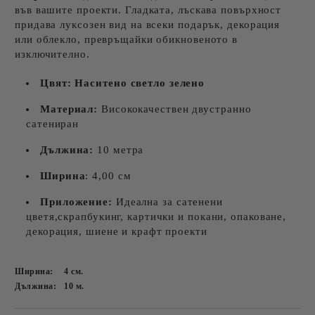
във вашите проекти. Гладката, лъскава повърхност
придава луксозен вид на всеки подарък, декорация
или облекло, превръщайки обикновеното в
изключително.
Цвят:
Наситено светло зелено
Материал:
Висококачествен двустранно
сатениран
Дължина:
10 метра
Ширина
: 4,00 см
Приложение:
Идеална за сатенени
цветя,скрапбукинг, картички и покани, опаковане,
декорация, шиене и крафт проекти
Ширина:
4
см.
Дължина:
10
м.