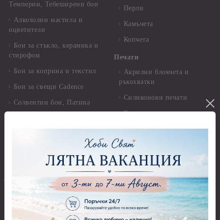
Темперни, Тебеширени бои
Перли
Алкохолни мастила и
Камъчета
оцветители
Копчета
Бои за стъкло, керамика и
стирофом
Печати
Бои за коприна и текстил
Акрилни блокчета и
ръкохватки
Бои за свещи Cadence
Силиконови печати
Солвентни бои, Патина
Гумени печати
Универсални контури
Печати за восък
Реагенти, ръжда
Предмети за декорация
Други Бои
Предмети за декорация -
Брокат, пайети, мъниста и
Акрил и пластмаса
декоративен пясък
Предмети за декорация -
Брокати, ледени кристали и
Дърво
мини перли
Предмети за декорация -
Пайети