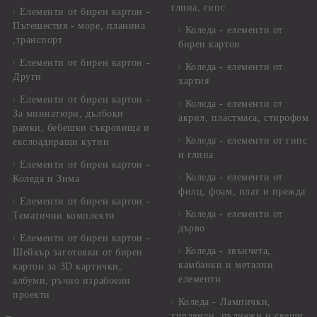
глина, гипс
Елементи от бирен картон -
Пътешестия - море, планина
Коледа - елементи от
,транспорт
бирен картон
Елементи от бирен картон -
Коледа - елементи от
Други
хартия
Елементи от бирен картон -
Коледа - елементи от
За миниатюри, дълбоки
акрил, пластмаса, стирофом
рамки, бебешки съкровища и
Коледа - елементи от гипс
екслоадиращи кутии
и глина
Елементи от бирен картон -
Коледа - елементи от
Коледа и Зима
филц, фоам, плат и прежда
Елементи от бирен картон -
Коледа - елементи от
Тематични комплекти
дърво
Елементи от бирен картон -
Коледа - звънчета,
Шейкър заготовки от бирен
камбанки и метални
картон за 3D картички,
елементи
албуми, ръчно израбоени
проекти
Коледа - Лампички,
гирлянди, пълнежи и свещи