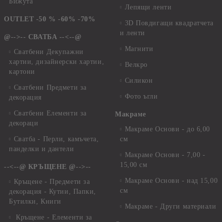
Бижута
Лепящи ленти
OUTLET -50 % -60% -70%
3D Повдигащи квадратчета
и ленти
@-->-- СВАТБА --<--@
Магнити
Сватбени Декупажни
хартии, дизайнерски хартии,
Велкро
картони
Силикон
Сватбени Предмети за
Фото ъгли
декорация
Сватбени Елементи за
Макраме
декораци
Макраме Основи - до 6,00
Сватба - Перли, камъчета,
см
панделки и дантели
Макраме Основи - 7,00 -
15,00 см
--<--@ КРЪЩЕНЕ @-->--
Макраме Основи - над 15,00
Кръщене - Предмети за
см
декорация - Кутии, Папки,
Бутилки, Книги
Макраме - Други материали
Кръщене - Елементи за