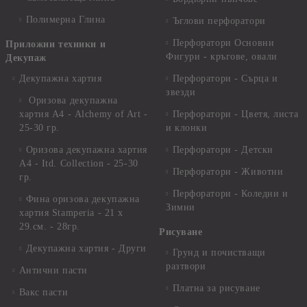
Полимерна Глина
Ъглови перфоратори
Перфоратори Основни
Приложни техники и
Фигури - кръгове, овали
Декупаж
Декупажна хартия
Перфоратори - Сърца и
звезди
Оризова декупажна
хартия А4 - Alchemy of Art -
Перфоратори - Цветя, листа
25-30 гр.
и клонки
Оризова декупажна хартия
Перфоратори - Детски
А4 - Itd. Collection - 25-30
Перфоратори - Животни
гр.
Перфоратори - Коледни и
Фина оризова декупажна
Зимни
хартия Stamperia - 21 х
29.см. - 28гр.
Рисуване
Декупажна хартия - Други
Грунд и почистващи
разтвори
Антични пасти
Платна за рисуване
Вакс пасти