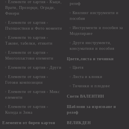
Елементи от хартия - Къщи,
релеф
Врати, Прозорци, Огради,
Квилинг инструменти и
Фенери
пособия
Елементи от хартия -
Инструменти и пособия за
Пътешествия и Фото моменти
Моделиране
Елементи то хартия -
Други инструменти,
Такове, табелки, етикети
консумативи и пособия
Елементи от хартия -
Многопластови елементи
Цветя,листа и тичинки
Елементи от хартия - Други
Цветя
Елементи от хартия -
Листа и клонки
Готови композиции
Тичинки и плодове
Елементи от хартия - Микс
Свети ВАЛЕНТИН
елементи
Елементи от хартия -
Шаблони за изрязване и
Коледа и Зима
релеф
Елементи от бирен картон
ВЕЛИКДЕН