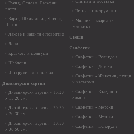
Стативи и поставки
Грунд, Основи, Релефни
пасти
Четки и инструменти
Варак, Шлак метал, Фолио,
Моливи, акварелни
Пантна
комплекти
Лакове и защитни покрития
Свещи
Лепила
Салфетки
Краклета и медиуми
Салфетки - Великден
Шаблони
Салфетки - Детски
Инструменти и пособия
Салфетки - Животни, птици
и насекоми
Дизайнерски хартии
Салфетки - Коледни и
Дизайнерски хартии - 15.20
Зимни
х 15.20 см.
Салфетки - Морски
Дизайнерски хартии - 20.30
х 20.30 см.
Салфетки - Музика
Дизайнерски хартии - 30.50
Салфетки - Пеперуди
х 30.50 см.