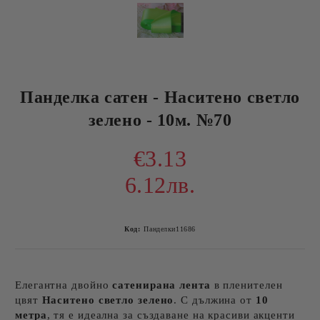
Панделка сатен - Наситено светло
зелено - 10м. №70
€3.13
6.12лв.
Код:
Панделки11686
Елегантна двойно
сатенирана лента
в пленителен
цвят
Наситено светло зелено
. С дължина от
10
метра
, тя е идеална за създаване на красиви акценти