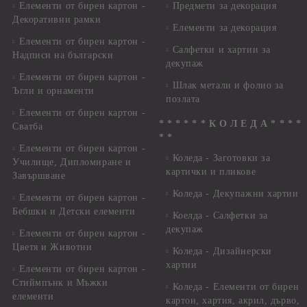
Елементи от бирен картон -
Предмети за декорация
Декоративни рамки
Елементи за декорация
Елементи от бирен картон -
Салфетки и хартии за
Надписи на български
декупаж
Елементи от бирен картон -
Шлак метали и фолио за
Ъгли и орнаменти
позлата
Елементи от бирен картон -
* * * * * * К О Л Е Д А * * * *
Сватба
* *
Елементи от бирен картон -
Коледа - Заготовки за
Училище, Дипломиране и
картички и пликове
Завършване
Коледа - Декупажни хартии
Елементи от бирен картон -
Бебшки и Детски елементи
Коелда - Салфетки за
декупаж
Елементи от бирен картон -
Цветя и Животни
Коледа - Дизайнерски
хартии
Елементи от бирен картон -
Стиймпънк и Мъжки
Коледа - Eлементи от бирен
елементи
картон, хартия, акрил, дърво,