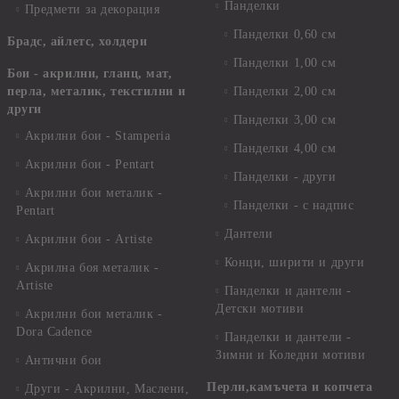
Панделки
Предмети за декорация
Панделки 0,60 см
Брадс, айлетс, холдери
Панделки 1,00 см
Бои - акрилни, гланц, мат,
перла, металик, текстилни и
Панделки 2,00 см
други
Панделки 3,00 см
Акрилни бои - Stamperia
Панделки 4,00 см
Акрилни бои - Pentart
Панделки - други
Акрилни бои металик -
Панделки - с надпис
Pentart
Дантели
Акрилни бои - Artiste
Конци, ширити и други
Акрилна боя металик -
Artiste
Панделки и дантели -
Детски мотиви
Акрилни бои металик -
Dora Cadence
Панделки и дантели -
Зимни и Коледни мотиви
Антични бои
Перли,камъчета и копчета
Други - Акрилни, Маслени,