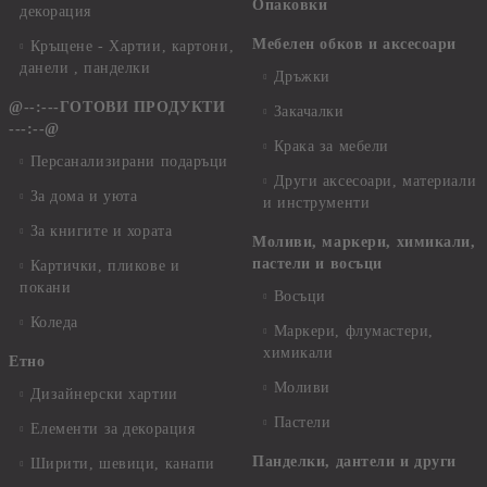
Опаковки
декорация
Мебелен обков и аксесоари
Кръщене - Хартии, картони,
данели , панделки
Дръжки
@--:---ГОТОВИ ПРОДУКТИ
Закачалки
---:--@
Крака за мебели
Персанализирани подаръци
Други аксесоари, материали
За дома и уюта
и инструменти
За книгите и хората
Моливи, маркери, химикали,
пастели и восъци
Картички, пликове и
покани
Восъци
Коледа
Маркери, флумастери,
химикали
Етно
Моливи
Дизайнерски хартии
Пастели
Елементи за декорация
Панделки, дантели и други
Ширити, шевици, канапи