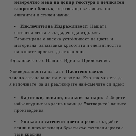
невероятно мека на допир текстура
и
деликатен
копринен блясък
, отразяващ светлината по
елегантен и стилен начин.
Изключителна Издръжливост:
Нашата
сатенена лента е създадена да издържи.
Гарантирана е висока устойчивост на цвета и
материала, запазвайки красотата и елегантността
на вашите проекти дългосрочно.
Вдъхновете се с Нашите Идеи за Приложение:
Универсалността на тази
Наситено светло
зелено
сатенена лента е огромна. Ето как можете да
я използвате, за да реализирате най-смелите си идеи:
Картички, покани, пликове за пари:
Изберете
най-сигурнит и красив начин да "затворите" вашите
произведения
Уникални сатенени цветя и рози :
създайте
вечни и впечатляващи букети със сатенени цветя с
тази красива