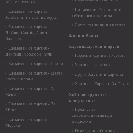
Перманентни мастила
Абитуриентски
Пигментни, багрилни и
Елементи от хартия -
тебеширени мастила
Животни, птици, пеперуди
Други тампони и мастила
Елементи от хартия -
Любов, Сватба, Свети
Филц и Вълна
Валентин
Хартии,картони и други
Елементи от хартия -
Дантели, бордюри, ъгли
Перлени хартии и картони
Елементи от хартия - Рамки
Хартии и картони
Елементи от хартия - Цветя,
Други Хартии и картони
листа и клони
Хартии и Картони За Печат
Елементи от хартия - За
Жени
Хоби инструменти и
консумативи
Елементи от хартия - За
Предпазни
Мъже
самовъзстановяващи
Елементи от хартия -
подложки
Морски
Режещи, пробиващи и