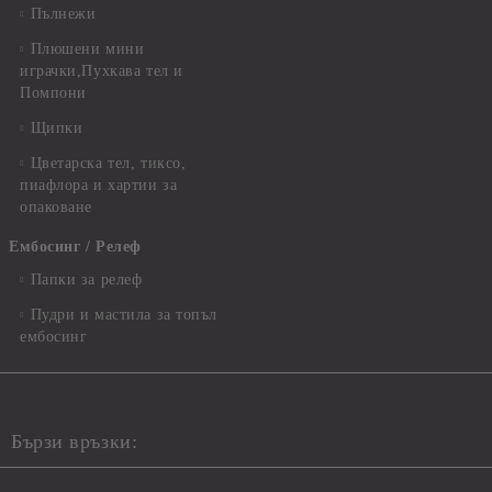
Пълнежи
Плюшени мини
играчки,Пухкава тел и
Помпони
Щипки
Цветарска тел, тиксо,
пиафлора и хартии за
опаковане
Ембосинг / Релеф
Папки за релеф
Пудри и мастила за топъл
ембосинг
Бързи връзки: