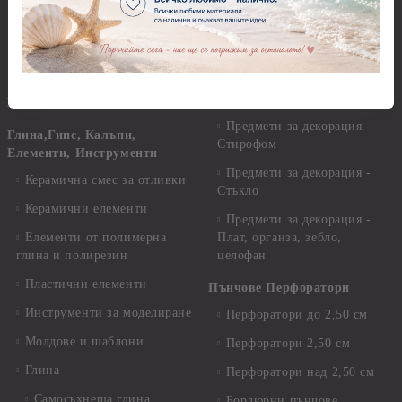
Мукава, Картон и Хартия
Мъниста
Предмети за декорация -
МДФ
Декоративен пясък и
камъчета
Предмети за декорация -
Керамика и метал
Висулки
Предмети за декорация -
Глина,Гипс, Калъпи,
Стирофом
Елементи, Инструменти
Предмети за декорация -
Керамична смес за отливки
Стъкло
Керамични елементи
Предмети за декорация -
Елементи от полимерна
Плат, органза, зебло,
глина и полирезин
целофан
Пластични елементи
Пънчове Перфоратори
Инструменти за моделиране
Перфоратори до 2,50 см
Молдове и шаблони
Перфоратори 2,50 см
Глина
Перфоратори над 2,50 см
Самосъхнеща глина
Бордюрни пънчове