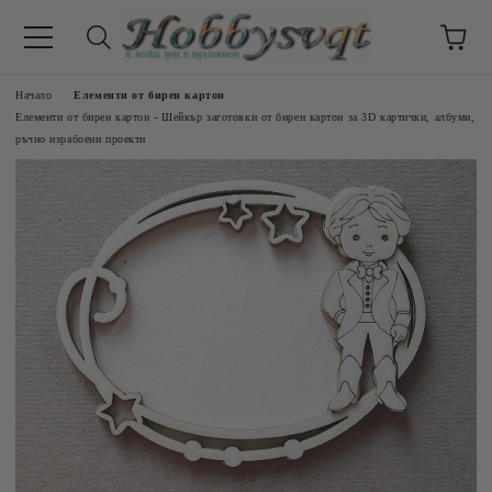
Начало
Елементи от бирен картон
Елементи от бирен картон - Шейкър заготовки от бирен картон за 3D картички, албуми,
ръчно израбоени проекти