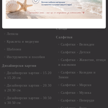
Грунд, Основи, Релефни
пасти
Четки и инструменти
Варак, Шлак метал, Фолио,
Моливи, акварелни
Пантна
комплекти
Лакове и защитни покрития
Свещи
Лепила
Салфетки
Краклета и медиуми
Салфетки - Великден
Шаблони
Салфетки - Детски
Инструменти и пособия
Салфетки - Животни, птици
и насекоми
Дизайнерски хартии
Салфетки - Коледни и
Дизайнерски хартии - 15.20
Зимни
х 15.20 см.
Салфетки - Морски
Дизайнерски хартии - 20.30
х 20.30 см.
Салфетки - Музика
Дизайнерски хартии - 30.50
Салфетки - Пеперуди
х 30.50 см.