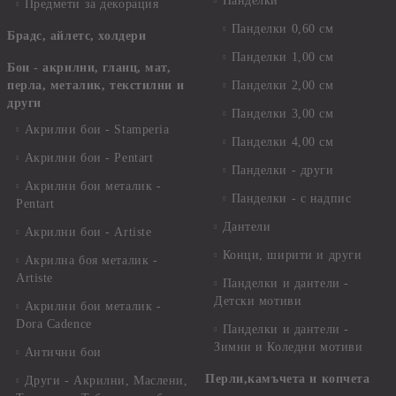
Панделки
Предмети за декорация
Панделки 0,60 см
Брадс, айлетс, холдери
Панделки 1,00 см
Бои - акрилни, гланц, мат,
перла, металик, текстилни и
Панделки 2,00 см
други
Панделки 3,00 см
Акрилни бои - Stamperia
Панделки 4,00 см
Акрилни бои - Pentart
Панделки - други
Акрилни бои металик -
Панделки - с надпис
Pentart
Дантели
Акрилни бои - Artiste
Конци, ширити и други
Акрилна боя металик -
Artiste
Панделки и дантели -
Детски мотиви
Акрилни бои металик -
Dora Cadence
Панделки и дантели -
Зимни и Коледни мотиви
Антични бои
Перли,камъчета и копчета
Други - Акрилни, Маслени,