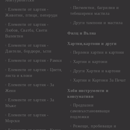
Абитуриентски
Пигментни, багрилни и
Елементи от хартия -
тебеширени мастила
Животни, птици, пеперуди
Други тампони и мастила
Елементи от хартия -
Любов, Сватба, Свети
Филц и Вълна
Валентин
Хартии,картони и други
Елементи от хартия -
Дантели, бордюри, ъгли
Перлени хартии и картони
Елементи от хартия - Рамки
Хартии и картони
Елементи от хартия - Цветя,
Други Хартии и картони
листа и клони
Хартии и Картони За Печат
Елементи от хартия - За
Жени
Хоби инструменти и
консумативи
Елементи от хартия - За
Предпазни
Мъже
самовъзстановяващи
Елементи от хартия -
подложки
Морски
Режещи, пробиващи и