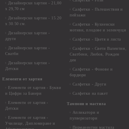
Салфетки - Рози
Дизайнерски хартии - 21,00
х 29,70 см
Салфетки - Пътешествия и
пейзажи
Дизайнерски хартии - 15.20
x 30.50 см.
Салфетки - Кухненски
мотиви, плодове и зеленчуци
Дизайнерски хартии -
други
Салфетки - Цветя и листа
Дизайнерски хартии -
Салфетки - Свети Валентин,
Сватби
Сватбени, Любов, Рожден
ден
Дизайнерски хартии -
Детски
Салфетки - Фонове и
бордюри
Елементи от хартия
Салфетки - Други
Елементи от хартия - Букви
и Цифри за Банери
Салфетки на пакет
Елементи от хартия -
Тампони и мастила
Детски
Апликатори и
Елементи от хартия -
пулверизатори
Училище, Дипломиране и
Перманентни мастила