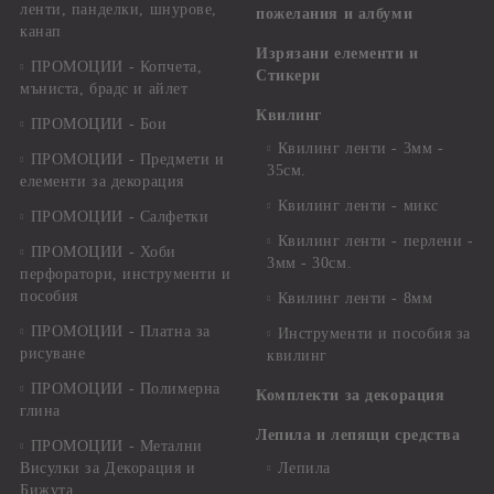
ленти, панделки, шнурове,
пожелания и албуми
канап
Изрязани елементи и
ПРОМОЦИИ - Копчета,
Стикери
мъниста, брадс и айлет
Квилинг
ПРОМОЦИИ - Бои
Квилинг ленти - 3мм -
ПРОМОЦИИ - Предмети и
35см.
елементи за декорация
Квилинг ленти - микс
ПРОМОЦИИ - Салфетки
Квилинг ленти - перлени -
ПРОМОЦИИ - Хоби
3мм - 30см.
перфоратори, инструменти и
пособия
Квилинг ленти - 8мм
ПРОМОЦИИ - Платна за
Инструменти и пособия за
рисуване
квилинг
ПРОМОЦИИ - Полимерна
Комплекти за декорация
глина
Лепила и лепящи средства
ПРОМОЦИИ - Метални
Висулки за Декорация и
Лепила
Бижута