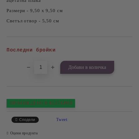
ацетатна плака
Размери - 9,50 х 9,50 см
Светъл отвор - 5,50 см
Добави в желани
Последни бройки
ПРОИЗВЕДЕНО В БЪЛГАРИЯ
Tweet
Сподели
Оцени продукта