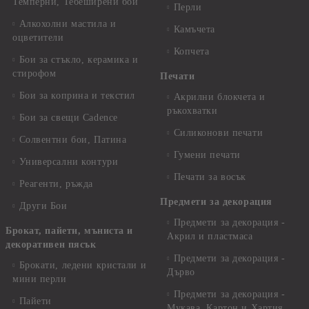
Темперни, Тебеширени бои
Перли
Алкохолни мастила и
Камъчета
оцветители
Копчета
Бои за стъкло, керамика и
стирофом
Печати
Бои за коприна и текстил
Акрилни блокчета и
ръкохватки
Бои за свещи Cadence
Силиконови печати
Солвентни бои, Патина
Гумени печати
Универсални контури
Печати за восък
Реагенти, ръжда
Предмети за декорация
Други Бои
Предмети за декорация -
Брокат, пайети, мъниста и
Акрил и пластмаса
декоративен пясък
Предмети за декорация -
Брокати, ледени кристали и
Дърво
мини перли
Предмети за декорация -
Пайети
Мукава, Картон и Хартия