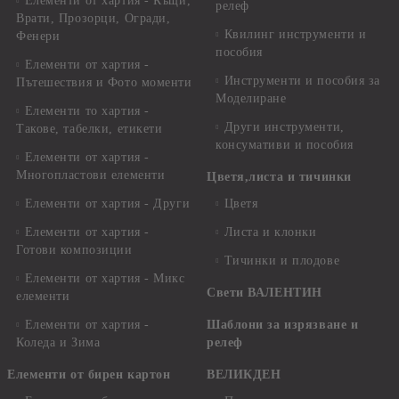
Елементи от хартия - Къщи,
релеф
Врати, Прозорци, Огради,
Квилинг инструменти и
Фенери
пособия
Елементи от хартия -
Инструменти и пособия за
Пътешествия и Фото моменти
Моделиране
Елементи то хартия -
Други инструменти,
Такове, табелки, етикети
консумативи и пособия
Елементи от хартия -
Многопластови елементи
Цветя,листа и тичинки
Елементи от хартия - Други
Цветя
Елементи от хартия -
Листа и клонки
Готови композиции
Тичинки и плодове
Елементи от хартия - Микс
Свети ВАЛЕНТИН
елементи
Елементи от хартия -
Шаблони за изрязване и
Коледа и Зима
релеф
Елементи от бирен картон
ВЕЛИКДЕН