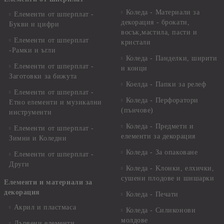
Коледа - Материали за
Елементи от шперплат -
декорация - брокати,
Букви и цифри
восък,мастила, пасти и
Елементи от шперплат
кристали
-Рамки и ъгли
Коледа - Панделки, ширити
Елементи от шперплат -
и конци
Заготовки за бижута
Коелда - Папки за релеф
Елементи от шперплат -
Коледа - Перфоратори
Етно елементи и музикални
(пънчове)
инструменти
Коледа - Предмети и
Елементи от шперплат -
елементи за декорация
Зимни и Коледни
Коледа - За опаковане
Елементи от шперплат -
Други
Коледа - Kлонки, елхички,
сушени плодове и шишарки
Елементи и материали за
декорация
Коледа - Печати
Акрил и пластмаса
Коледа - Силиконови
молдове
Дървени елементи