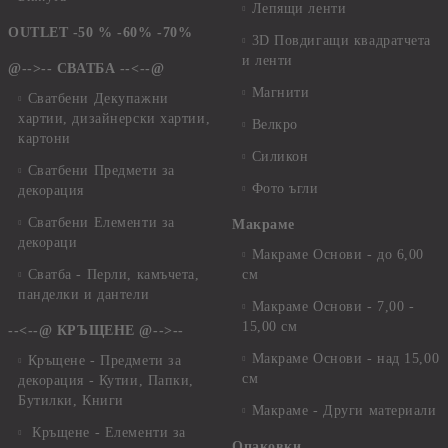
Лепящи ленти
OUTLET -50 % -60% -70%
3D Повдигащи квадратчета
и ленти
@-->-- СВАТБА --<--@
Магнити
Сватбени Декупажни
хартии, дизайнерски хартии,
Велкро
картони
Силикон
Сватбени Предмети за
Фото ъгли
декорация
Сватбени Елементи за
Макраме
декораци
Макраме Основи - до 6,00
Сватба - Перли, камъчета,
см
панделки и дантели
Макраме Основи - 7,00 -
15,00 см
--<--@ КРЪЩЕНЕ @-->--
Макраме Основи - над 15,00
Кръщене - Предмети за
см
декорация - Кутии, Папки,
Бутилки, Книги
Макраме - Други материали
Кръщене - Елементи за
Опаковки