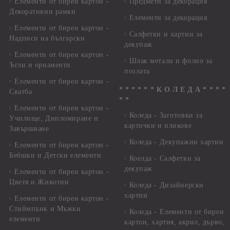
Елементи от бирен картон -
Предмети за декорация
Декоративни рамки
Елементи за декорация
Елементи от бирен картон -
Салфетки и хартии за
Надписи на български
декупаж
Елементи от бирен картон -
Шлак метали и фолио за
Ъгли и орнаменти
позлата
Елементи от бирен картон -
* * * * * * К О Л Е Д А * * * *
Сватба
* *
Елементи от бирен картон -
Коледа - Заготовки за
Училище, Дипломиране и
картички и пликове
Завършване
Коледа - Декупажни хартии
Елементи от бирен картон -
Бебшки и Детски елементи
Коелда - Салфетки за
декупаж
Елементи от бирен картон -
Цветя и Животни
Коледа - Дизайнерски
хартии
Елементи от бирен картон -
Стиймпънк и Мъжки
Коледа - Eлементи от бирен
елементи
картон, хартия, акрил, дърво,