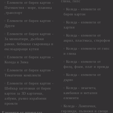
глина, гипс
Елементи от бирен картон -
Пътешестия - море, планина
Коледа - елементи от
,транспорт
бирен картон
Елементи от бирен картон -
Коледа - елементи от
Други
хартия
Елементи от бирен картон -
Коледа - елементи от
За миниатюри, дълбоки
акрил, пластмаса, стирофом
рамки, бебешки съкровища и
Коледа - елементи от гипс
екслоадиращи кутии
и глина
Елементи от бирен картон -
Коледа - елементи от
Коледа и Зима
филц, фоам, плат и прежда
Елементи от бирен картон -
Коледа - елементи от
Тематични комплекти
дърво
Елементи от бирен картон -
Коледа - звънчета,
Шейкър заготовки от бирен
камбанки и метални
картон за 3D картички,
елементи
албуми, ръчно израбоени
проекти
Коледа - Лампички,
гирлянди, пълнежи и свещи
Елементи от шперплат