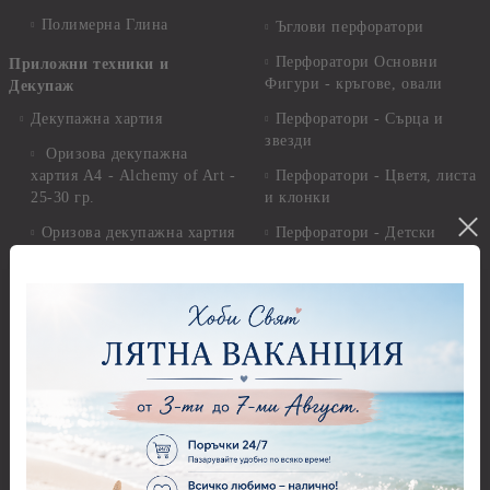
Полимерна Глина
Ъглови перфоратори
Перфоратори Основни
Приложни техники и
Фигури - кръгове, овали
Декупаж
Декупажна хартия
Перфоратори - Сърца и
звезди
Оризова декупажна
хартия А4 - Alchemy of Art -
Перфоратори - Цветя, листа
25-30 гр.
и клонки
Оризова декупажна хартия
Перфоратори - Детски
А4 - Itd. Collection - 25-30
Перфоратори - Животни
гр.
Перфоратори - Коледни и
Фина оризова декупажна
Зимни
хартия Stamperia - 21 х
29.см. - 28гр.
Рисуване
Декупажна хартия - Други
Грунд и почистващи
разтвори
Антични пасти
Платна за рисуване
Вакс пасти
Стативи и поставки