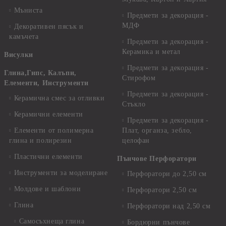
Мъниста
Предмети за декорация -
МДФ
Декоративен пясък и
камъчета
Предмети за декорация -
Керамика и метал
Висулки
Предмети за декорация -
Глина,Гипс, Калъпи,
Стирофом
Елементи, Инструменти
Предмети за декорация -
Керамична смес за отливки
Стъкло
Керамични елементи
Предмети за декорация -
Елементи от полимерна
Плат, органза, зебло,
глина и полирезин
целофан
Пластични елементи
Пънчове Перфоратори
Инструменти за моделиране
Перфоратори до 2,50 см
Молдове и шаблони
Перфоратори 2,50 см
Глина
Перфоратори над 2,50 см
Самосъхнеща глина
Бордюрни пънчове