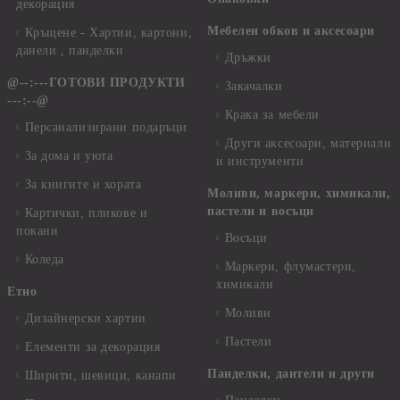
декорация
Мебелен обков и аксесоари
Кръщене - Хартии, картони,
данели , панделки
Дръжки
@--:---ГОТОВИ ПРОДУКТИ
Закачалки
---:--@
Крака за мебели
Персанализирани подаръци
Други аксесоари, материали
За дома и уюта
и инструменти
За книгите и хората
Моливи, маркери, химикали,
пастели и восъци
Картички, пликове и
покани
Восъци
Коледа
Маркери, флумастери,
химикали
Етно
Моливи
Дизайнерски хартии
Пастели
Елементи за декорация
Панделки, дантели и други
Ширити, шевици, канапи