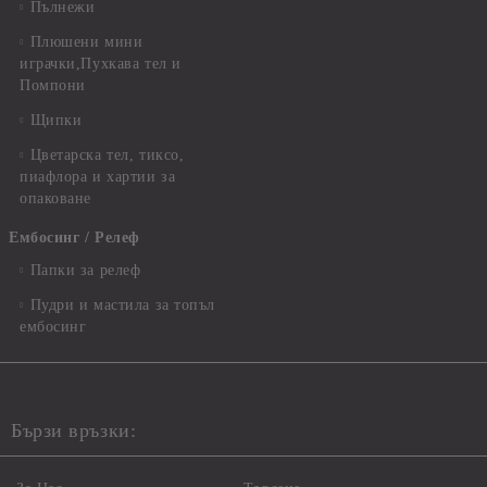
Пълнежи
Плюшени мини
играчки,Пухкава тел и
Помпони
Щипки
Цветарска тел, тиксо,
пиафлора и хартии за
опаковане
Ембосинг / Релеф
Папки за релеф
Пудри и мастила за топъл
ембосинг
Бързи връзки: