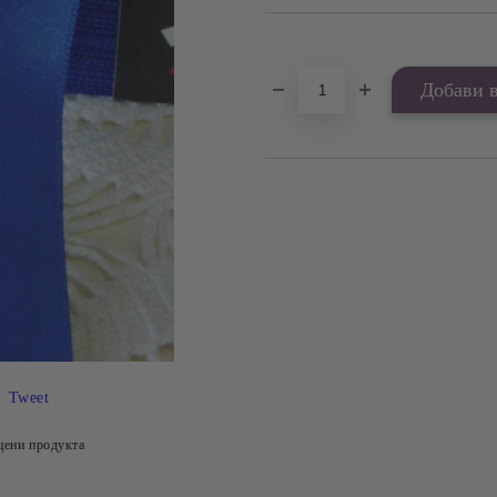
Добави в желани
Tweet
цени продукта