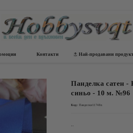
омоции
Контакти
Най-продавани продук
Панделка сатен - 
синьо - 10 м. №96
Код:
Панделки11748n
..