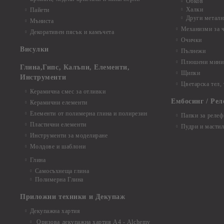
Обков
Халки
Пайети
Други металн
Мъниста
Механизми за 
Декоративен пясък и камъчета
Очички
Висулки
Пълнежи
Плюшени мини 
Глина,Гипс, Калъпи, Елементи,
Щипки
Инструменти
Цветарска тел,
Керамична смес за отливки
Ембосинг / Рел
Керамични елементи
Елементи от полимерна глина и полирезин
Папки за релеф
Пластични елементи
Пудри и мастил
Инструменти за моделиране
Молдове и шаблони
Глина
Самосъхнеща глина
Полимерна Глина
Приложни техники и Декупаж
Декупажна хартия
Оризова декупажна хартия А4 - Alchemy