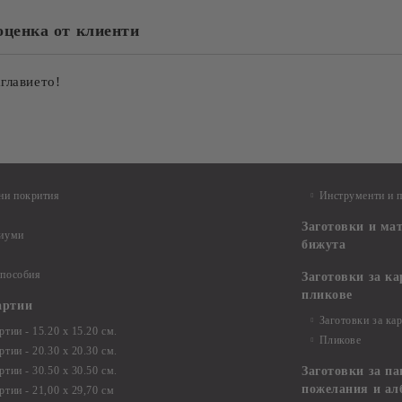
оценка от клиенти
аглавието!
ни покрития
Инструменти и 
Заготовки и ма
диуми
бижута
 пособия
Заготовки за к
пликове
артии
Заготовки за ка
тии - 15.20 х 15.20 см.
Пликове
тии - 20.30 х 20.30 см.
тии - 30.50 х 30.50 см.
Заготовки за па
пожелания и ал
ртии - 21,00 х 29,70 см