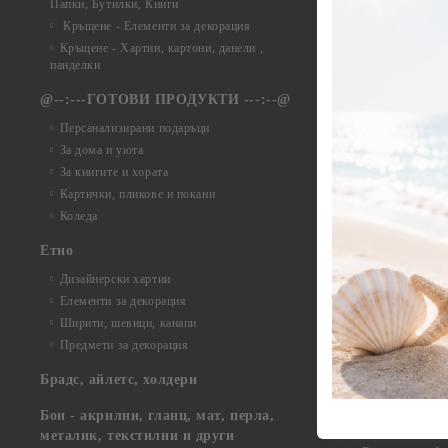
Папки, Бутилки, Книги
Елементи от ха
Кръщене - Елементи за декорация
Елементи от ха
Кръщене - Хартии, картони, данели ,
Елементи от ха
панделки
Елементи от ха
@--:---ГОТОВИ ПРОДУКТИ ---:--@
Елементи от б
Персанализирани подаръци
Елементи от би
За дома и уюта
Елементи от би
За книгите и хората
Елементи от би
Картички, пликове и покани
Елементи от би
Коледа
Елементи от би
Етно
Елементи от би
Дизайнерски хартии
Елементи от би
Елементи за декорация
Елементи от би
Ширити, шевици, канапи
Елементи от би
Предмети за декорация
Елементи от би
Елементи от би
Брадс, айлетс, холдери
съкровища и екс
Елементи от би
Бои - акрилни, гланц, мат, перла,
Елементи от би
металик, текстилни и други