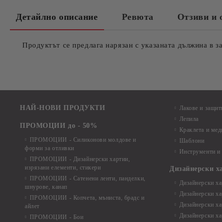
Детайлно описание
Ревюта
Отзиви и 
Продуктът се предлага нарязан с указаната дължина в з
НАЙ-НОВИ ПРОДУКТИ
Лакове и защит
Лепила
ПРОМОЦИИ до - 50%
Краклета и ме
ПРОМОЦИИ - Силиконови молдове и
Шаблони
форми за отливки
Инструменти и
ПРОМОЦИИ - Дизайнерски хартии,
изрязани елементи, стикери
Дизайнерски х
ПРОМОЦИИ - Сатенени ленти, панделки,
Дизайнерски хар
шнурове, канап
Дизайнерски хар
ПРОМОЦИИ - Копчета, мъниста, брадс и
Дизайнерски хар
айлет
Дизайнерски ха
ПРОМОЦИИ - Бои