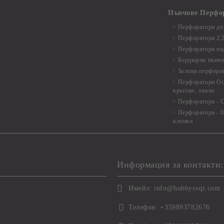
Пънчове Перфо
Перфоратори до 
Перфоратори 2,
Перфоратори над
Бордюрни пънчо
Ъглови перфора
Перфоратори Ос
кръгове, овали
Перфоратори - С
Перфоратори - Ц
клонки
Информация за контакти:
Имейл:
info@hobbysvqt.com
Телефон:
+359893782676