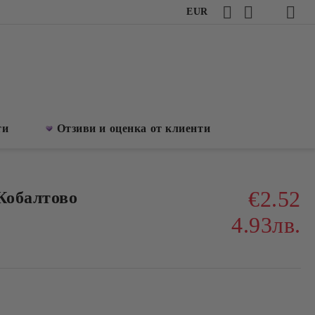
EUR
ти
Отзиви и оценка от клиенти
€2.52
Кобалтово
4.93лв.