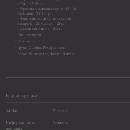
of Art - 25-30 гр.
Оризова декупажна хартия А4 - Itd.
Collection - 25-30 гр.
Фина оризова декупажна хартия
Stamperia - 21 х 29.см. - 28гр.
Декупажна хартия - Други
Антични пасти
Вакс пасти
Грунд, Основи, Релефни пасти
Варак, Шлак метал, Фолио, Пантна
Бързи връзки:
За Нас
Търсене
Информация за
Условия
доставка