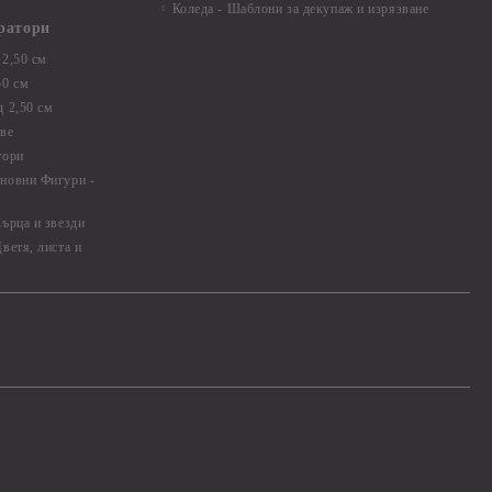
Коледа - Шаблони за декупаж и изрязване
ратори
2,50 см
50 см
 2,50 см
ве
тори
новни Фигури -
ърца и звезди
ветя, листа и