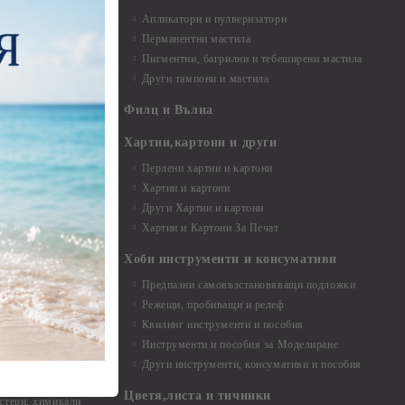
Апликатори и пулверизатори
Перманентни мастила
Пигментни, багрилни и тебеширени мастила
Други тампони и мастила
- до 6,00 см
- 7,00 - 15,00 см
Филц и Вълна
- над 15,00 см
и материали
Хартии,картони и други
Перлени хартии и картони
Хартии и картони
и аксесоари
Други Хартии и картони
Хартии и Картони За Печат
Хоби инструменти и консумативи
Предпазни самовъзстановяващи подложки
, материали и
Режещи, пробиващи и релеф
Квилинг инструменти и пособия
и, химикали,
Инструменти и пособия за Моделиране
ци
Други инструменти, консумативи и пособия
Цветя,листа и тичинки
стери, химикали