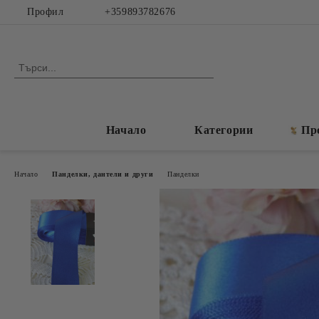
Профил
+359893782676
Начало
Категории
Пр
Начало
Панделки, дантели и други
Панделки