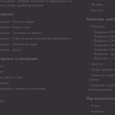
рен картон - Шейкър заготовки от бирен картон за
Моливи
буми, ръчно израбоени проекти
Пастели
перплат
Панделки, дант
ерплат - Букви и цифри
Панделки
ерплат -Рамки и ъгли
Панделки 0,60
ерплат - Заготовки за бижута
Панделки 1,00
ерплат - Етно елементи и музикални инструменти
Панделки 2,00
ерплат - Зимни и Коледни
Панделки 3,00
Панделки 4,00
ерплат - Други
Панделки - др
Панделки - с н
териали за декорация
Дантели
аса
Конци, ширити и
нти
Панделки и дант
лц, фоам и плат
мотиви
ериали
Панделки и дант
екорации с надписи и пожелания
Коледни мотиви
Перли,камъчета
нти
Перли
и
Камъчета