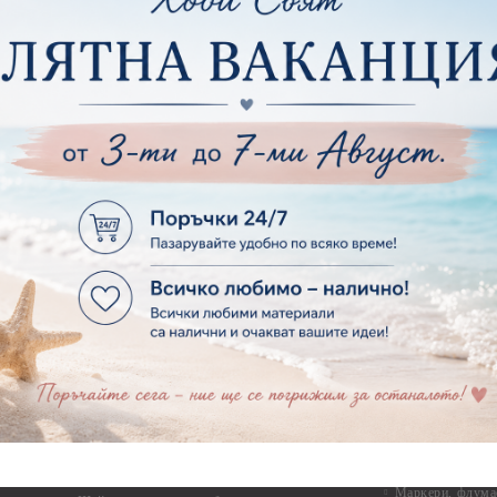
Силикон
ртия - Други
Фото ъгли
ртия - Готови композиции
Макраме
ртия - Микс елементи
ртия - Коледа и Зима
Макраме Основи 
Макраме Основи 
ирен картон
Макраме Основи 
рен картон - Декоративни рамки
Макраме - Друг
рен картон - Надписи на български
Опаковки
рен картон - Ъгли и орнаменти
рен картон - Сватба
Мебелен обков 
рен картон - Училище, Дипломиране и Завършване
Дръжки
рен картон - Бебшки и Детски елементи
Закачалки
рен картон - Цветя и Животни
Крака за мебели
рен картон - Стиймпънк и Мъжки елементи
Други аксесоари
рен картон - Пътешестия - море, планина ,транспорт
инструменти
рен картон - Други
рен картон - За миниатюри, дълбоки рамки, бебешки
Моливи, маркер
лоадиращи кутии
пастели и восъ
рен картон - Коледа и Зима
Восъци
рен картон - Тематични комплекти
Маркери, флума