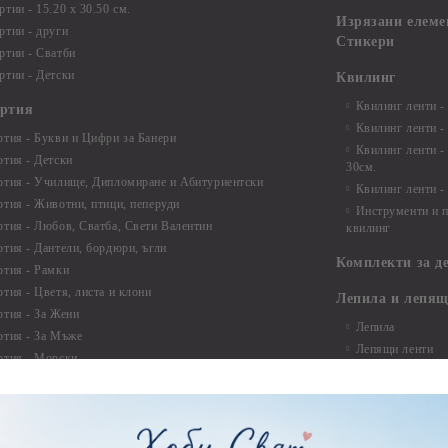
тии - 15.20 x 30.50 см.
Изрязани елеме
ртии - други
Стикери
ртии - Сватби
ртии - Детски
Квилинг
Квилинг ленти -
артия
Квилинг ленти -
ртия - Букви и Цифри за Банери
Квилинг ленти -
ртия - Детски
30см.
ртия - Училище, Дипломиране и Абитуриентски
Квилинг ленти -
ртия - Животни, птици, пеперуди
Инструменти и п
ртия - Любов, Сватба, Свети Валентин
квилинг
ртия - Дантели, бордюри, ъгли
Комплекти за д
ртия - Рамки
ртия - Цветя, листа и клони
Лепила и лепящ
ртия - За Жени
Лепила
ртия - За Мъже
Лепящи ленти
ртия - Морски
3D Повдигащи к
ртия - Къщи, Врати, Прозорци, Огради, Фенери
ленти
ртия - Пътешествия и Фото моменти
Магнити
тия - Такове, табелки, етикети
Велкро
ртия - Многопластови елементи