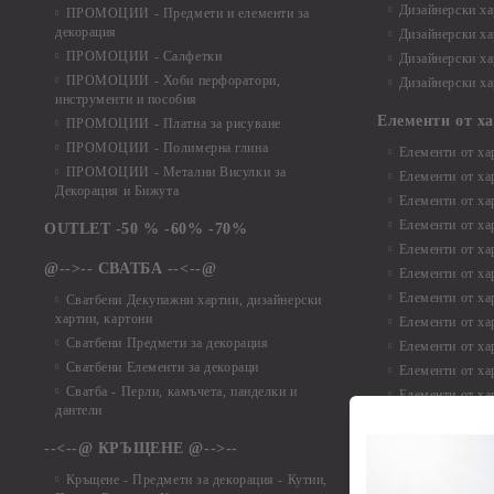
Дизайнерски хар
ПРОМОЦИИ - Предмети и елементи за
декорация
Дизайнерски ха
ПРОМОЦИИ - Салфетки
Дизайнерски ха
ПРОМОЦИИ - Хоби перфоратори,
Дизайнерски ха
инструменти и пособия
Елементи от х
ПРОМОЦИИ - Платна за рисуване
ПРОМОЦИИ - Полимерна глина
Елементи от ха
ПРОМОЦИИ - Метални Висулки за
Елементи от ха
Декорация и Бижута
Елементи от ха
Елементи от ха
OUTLET -50 % -60% -70%
Елементи от ха
@-->-- СВАТБА --<--@
Елементи от ха
Елементи от ха
Сватбени Декупажни хартии, дизайнерски
хартии, картони
Елементи от ха
Сватбени Предмети за декорация
Елементи от ха
Сватбени Елементи за декораци
Елементи от ха
Сватба - Перли, камъчета, панделки и
Елементи от ха
дантели
Елементи от ха
Елементи от ха
--<--@ КРЪЩЕНЕ @-->--
Елементи то хар
Кръщене - Предмети за декорация - Кутии,
Елементи от ха