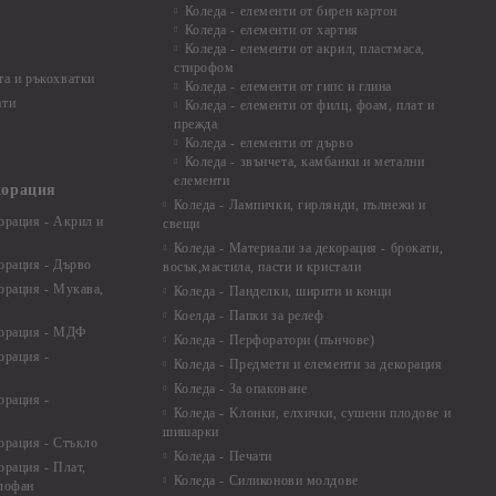
Коледа - елементи от бирен картон
Коледа - елементи от хартия
Коледа - елементи от акрил, пластмаса,
стирофом
а и ръкохватки
Коледа - елементи от гипс и глина
ати
Коледа - елементи от филц, фоам, плат и
прежда
Коледа - елементи от дърво
Коледа - звънчета, камбанки и метални
елементи
корация
Коледа - Лампички, гирлянди, пълнежи и
орация - Акрил и
свещи
Коледа - Материали за декорация - брокати,
орация - Дърво
восък,мастила, пасти и кристали
орация - Мукава,
Коледа - Панделки, ширити и конци
Коелда - Папки за релеф
корация - МДФ
Коледа - Перфоратори (пънчове)
орация -
Коледа - Предмети и елементи за декорация
Коледа - За опаковане
орация -
Коледа - Kлонки, елхички, сушени плодове и
шишарки
орация - Стъкло
Коледа - Печати
орация - Плат,
Коледа - Силиконови молдове
елофан