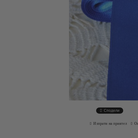
Сподели
Изпрати на приятел
О