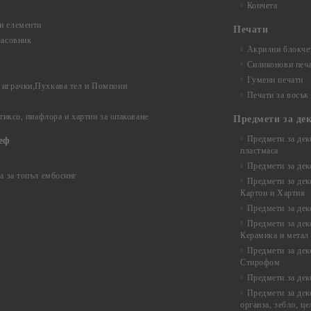
Копчета
и елементи
Печати
часовник
Акрилни блокчет
Силиконови печ
Гумени печати
играчки,Пухкава тел и Помпони
Печати за восък
 тиксо, пиафлора и хартии за опаковане
Предмети за де
Предмети за дек
еф
пластмаса
Предмети за дек
а за топъл ембосинг
Предмети за дек
Картон и Хартия
Предмети за де
Предмети за дек
Керамика и метал
Предмети за дек
Стирофом
Предмети за дек
Предмети за дек
органза, зебло, ц