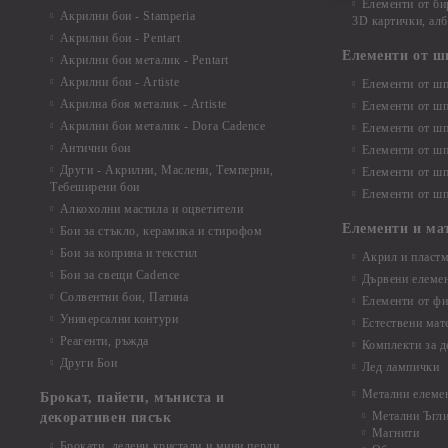
Елементи от би
Акрилни бои - Stamperia
3D картички, ал
Акрилни бои - Pentart
Елементи от ш
Акрилни бои металик - Pentart
Акрилни бои - Artiste
Елементи от шп
Акрилна боя металик - Artiste
Елементи от шп
Акрилни бои металик - Dora Cadence
Елементи от шп
Антични бои
Елементи от шп
Други - Акрилни, Маслени, Темперни,
Елементи от шп
Тебеширени бои
Елементи от шп
Алкохолни мастила и оцветители
Елементи и ма
Бои за стъкло, керамика и стирофом
Бои за коприна и текстил
Акрил и пластм
Бои за свещи Cadence
Дървени елеме
Солвентни бои, Патина
Елементи от фи
Универсални контури
Естествени мат
Реагенти, ръжда
Комплекти за д
Други Бои
Лед лампички
Метални елеме
Брокат, пайети, мъниста и
Метални Ъгл
декоративен пясък
Магнити
Брокати, ледени кристали и мини перли