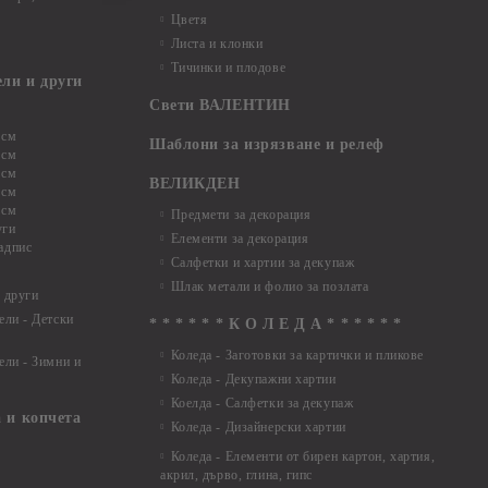
Цветя
Листа и клонки
Тичинки и плодове
ели и други
Свети ВАЛЕНТИН
 см
Шаблони за изрязване и релеф
 см
 см
ВЕЛИКДЕН
 см
 см
Предмети за декорация
уги
Елементи за декорация
адпис
Салфетки и хартии за декупаж
Шлак метали и фолио за позлата
 други
ели - Детски
* * * * * * К О Л Е Д А * * * * * *
Коледа - Заготовки за картички и пликове
ели - Зимни и
Коледа - Декупажни хартии
Коелда - Салфетки за декупаж
 и копчета
Коледа - Дизайнерски хартии
Коледа - Eлементи от бирен картон, хартия,
акрил, дърво, глина, гипс