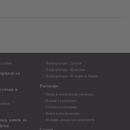
пособия
Перфоратори - Детски
Перфоратори - Животни
териали за
Перфоратори - Коледни и Зимни
Рисуване
артички и
Грунд и почистващи разтвори
Платна за рисуване
ртички
Стативи и поставки
Четки и инструменти
пки, книги за
Моливи, акварелни комплекти
буми
Свещи