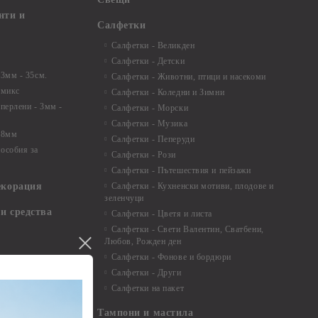
нти и
Салфетки
Салфетки - Великден
Салфетки - Детски
 3мм - 35см.
Салфетки - Животни, птици и насекоми
 микс
Салфетки - Коледни и Зимни
 перлени - 3мм -
Салфетки - Морски
Салфетки - Музика
 8мм
Салфетки - Пеперуди
особия за
Салфетки - Рози
Салфетки - Пътешествия и пейзажи
екорация
Салфетки - Кухненски мотиви, плодове и
зеленчуци
и средства
Салфетки - Цветя и листа
Салфетки - Свети Валентин, Сватбени,
Любов, Рожден ден
Салфетки - Фонове и бордюри
вадратчета и
Салфетки - Други
Салфетки на пакет
Тампони и мастила