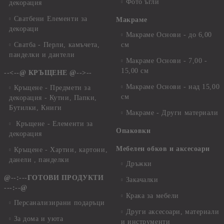
Фото ъгли
декорация
Сватбени Елементи за
Макраме
декораци
Макраме Основи - до 6,00
Сватба - Перли, камъчета,
см
панделки и дантели
Макраме Основи - 7,00 -
15,00 см
--<--@ КРЪЩЕНЕ @-->--
Макраме Основи - над 15,00
Кръщене - Предмети за
см
декорация - Кутии, Папки,
Бутилки, Книги
Макраме - Други материали
Кръщене - Елементи за
Опаковки
декорация
Мебелен обков и аксесоари
Кръщене - Хартии, картони,
данели , панделки
Дръжки
@--:---ГОТОВИ ПРОДУКТИ
Закачалки
---:--@
Крака за мебели
Персанализирани подаръци
Други аксесоари, материали
За дома и уюта
и инструменти