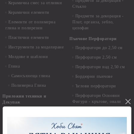
Предмети за декорация -
Керамична смес за отливки
Стъкло
Керамични елементи
Предмети за декорация -
Елементи от полимерна
Плат, органза, зебло,
глина и полирезин
целофан
Пластични елементи
Пънчове Перфоратори
Инструменти за моделиране
Перфоратори до 2,50 см
Молдове и шаблони
Перфоратори 2,50 см
Глина
Перфоратори над 2,50 см
Самосъхнеща глина
Бордюрни пънчове
Полимерна Глина
Ъглови перфоратори
Перфоратори Основни
Приложни техники и
Фигури - кръгове, овали
Декупаж
Декупажна хартия
Перфоратори - Сърца и
звезди
Оризова декупажна
хартия А4 - Alchemy of Art -
Перфоратори - Цветя, листа
25-30 гр.
и клонки