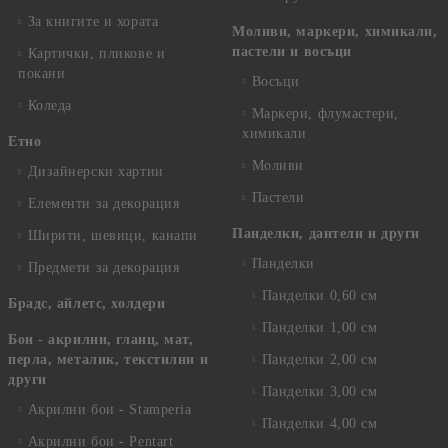
За книгите и хората
Моливи, маркери, химикали,
пастели и восъци
Картички, пликове и
покани
Восъци
Коледа
Маркери, флумастери,
химикали
Етно
Моливи
Дизайнерски хартии
Пастели
Елементи за декорация
Панделки, дантели и други
Ширити, шевици, канапи
Панделки
Предмети за декорация
Панделки 0,60 см
Брадс, айлетс, холдери
Панделки 1,00 см
Бои - акрилни, гланц, мат,
перла, металик, текстилни и
Панделки 2,00 см
други
Панделки 3,00 см
Акрилни бои - Stamperia
Панделки 4,00 см
Акрилни бои - Pentart