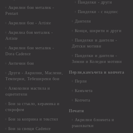
Панделки - други
Акрилни бои металик -
Панделки - с надпис
Pentart
Дантели
Акрилни бои - Artiste
Конци, ширити и други
Акрилна боя металик -
Artiste
Панделки и дантели -
Детски мотиви
Акрилни бои металик -
Dora Cadence
Панделки и дантели -
Зимни и Коледни мотиви
Антични бои
Перли,камъчета и копчета
Други - Акрилни, Маслени,
Темперни, Тебеширени бои
Перли
Алкохолни мастила и
Камъчета
оцветители
Копчета
Бои за стъкло, керамика и
стирофом
Печати
Бои за коприна и текстил
Акрилни блокчета и
ръкохватки
Бои за свещи Cadence