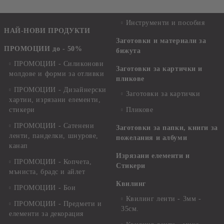
Инструменти и пособия
НАЙ-НОВИ ПРОДУКТИ
Заготовки и материали за
ПРОМОЦИИ до - 50%
бижута
ПРОМОЦИИ - Силиконови
Заготовки за картички и
молдове и форми за отливки
пликове
ПРОМОЦИИ - Дизайнерски
Заготовки за картички
хартии, изрязани елементи,
стикери
Пликове
ПРОМОЦИИ - Сатенени
Заготовки за папки, книги за
ленти, панделки, шнурове,
пожелания и албуми
канап
Изрязани елементи и
ПРОМОЦИИ - Копчета,
Стикери
мъниста, брадс и айлет
Квилинг
ПРОМОЦИИ - Бои
Квилинг ленти - 3мм -
ПРОМОЦИИ - Предмети и
35см.
елементи за декорация