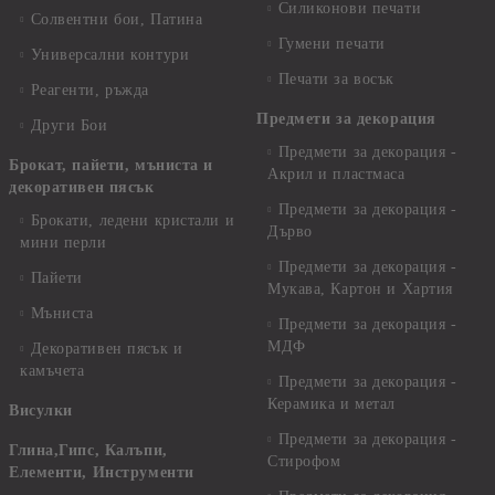
Силиконови печати
Солвентни бои, Патина
Гумени печати
Универсални контури
Печати за восък
Реагенти, ръжда
Предмети за декорация
Други Бои
Предмети за декорация -
Брокат, пайети, мъниста и
Акрил и пластмаса
декоративен пясък
Предмети за декорация -
Брокати, ледени кристали и
Дърво
мини перли
Предмети за декорация -
Пайети
Мукава, Картон и Хартия
Мъниста
Предмети за декорация -
МДФ
Декоративен пясък и
камъчета
Предмети за декорация -
Керамика и метал
Висулки
Предмети за декорация -
Глина,Гипс, Калъпи,
Стирофом
Елементи, Инструменти