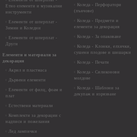
Коледа - Перфоратори
Етно елементи и музикални
(пънчове)
инструменти
Коледа - Предмети и
Елементи от шперплат -
елементи за декорация
Зимни и Коледни
Коледа - За опаковане
Елементи от шперплат -
Други
Коледа - Kлонки, елхички,
сушени плодове и шишарки
Елементи и материали за
декорация
Коледа - Печати
Акрил и пластмаса
Коледа - Силиконови
молдове
Дървени елементи
Коледа - Шаблони за
Елементи от филц, фоам и
декупаж и изрязване
плат
Естествени материали
Комплекти за декорации с
надписи и пожелания
Лед лампички