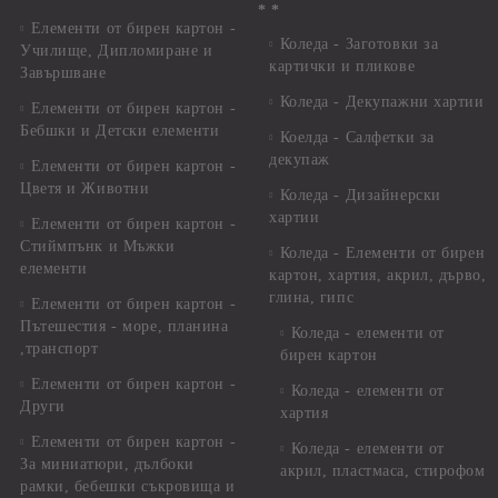
* *
Елементи от бирен картон -
Коледа - Заготовки за
Училище, Дипломиране и
картички и пликове
Завършване
Коледа - Декупажни хартии
Елементи от бирен картон -
Бебшки и Детски елементи
Коелда - Салфетки за
декупаж
Елементи от бирен картон -
Цветя и Животни
Коледа - Дизайнерски
хартии
Елементи от бирен картон -
Стиймпънк и Мъжки
Коледа - Eлементи от бирен
елементи
картон, хартия, акрил, дърво,
глина, гипс
Елементи от бирен картон -
Пътешестия - море, планина
Коледа - елементи от
,транспорт
бирен картон
Елементи от бирен картон -
Коледа - елементи от
Други
хартия
Елементи от бирен картон -
Коледа - елементи от
За миниатюри, дълбоки
акрил, пластмаса, стирофом
рамки, бебешки съкровища и