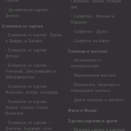
Сватби
Сватбени, Любов, Рожден
ден
Дизайнерски хартии -
Детски
Салфетки - Фонове и
бордюри
Елементи от хартия
Салфетки - Други
Елементи от хартия - Букви
и Цифри за Банери
Салфетки на пакет
Елементи от хартия -
Тампони и мастила
Детски
Апликатори и
Елементи от хартия -
пулверизатори
Училище, Дипломиране и
Перманентни мастила
Абитуриентски
Пигментни, багрилни и
Елементи от хартия -
тебеширени мастила
Животни, птици, пеперуди
Други тампони и мастила
Елементи от хартия -
Любов, Сватба, Свети
Филц и Вълна
Валентин
Хартии,картони и други
Елементи от хартия -
Дантели, бордюри, ъгли
Перлени хартии и картони