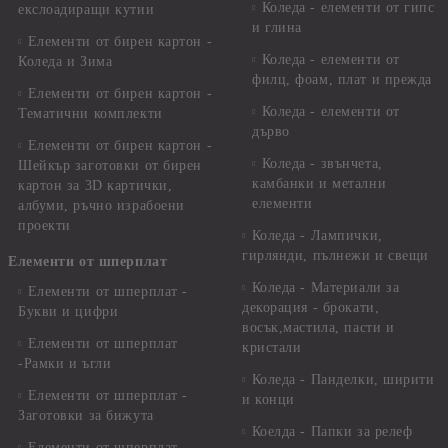
Коледа - елементи от гипс
екслоадиращи кутии
и глина
Елементи от бирен картон -
Коледа - елементи от
Коледа и Зима
филц, фоам, плат и прежда
Елементи от бирен картон -
Коледа - елементи от
Тематични комплекти
дърво
Елементи от бирен картон -
Коледа - звънчета,
Шейкър заготовки от бирен
камбанки и метални
картон за 3D картички,
елементи
албуми, ръчно израбоени
проекти
Коледа - Лампички,
гирлянди, пълнежи и свещи
Елементи от шперплат
Коледа - Материали за
Елементи от шперплат -
декорация - брокати,
Букви и цифри
восък,мастила, пасти и
Елементи от шперплат
кристали
-Рамки и ъгли
Коледа - Панделки, ширити
Елементи от шперплат -
и конци
Заготовки за бижута
Коелда - Папки за релеф
Елементи от шперплат -