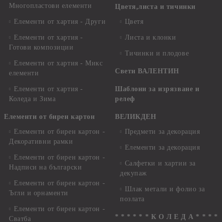
Многопластови елементи
Цветя,листа и тичинки
Елементи от хартия - Други
Цветя
Елементи от хартия -
Листа и клонки
Готови композиции
Тичинки и плодове
Елементи от хартия - Микс
Свети ВАЛЕНТИН
елементи
Елементи от хартия -
Шаблони за изрязване и
Коледа и Зима
релеф
Елементи от бирен картон
ВЕЛИКДЕН
Елементи от бирен картон -
Предмети за декорация
Декоративни рамки
Елементи за декорация
Елементи от бирен картон -
Салфетки и хартии за
Надписи на български
декупаж
Елементи от бирен картон -
Шлак метали и фолио за
Ъгли и орнаменти
позлата
Елементи от бирен картон -
* * * * * * К О Л Е Д А * * * *
Сватба