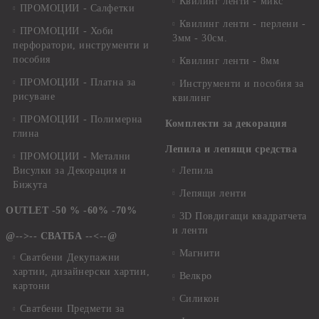
Квилинг ленти - микс
ПРОМОЦИИ - Салфетки
Квилинг ленти - перлени -
ПРОМОЦИИ - Хоби
3мм - 30см.
перфоратори, инструменти и
пособия
Квилинг ленти - 8мм
ПРОМОЦИИ - Платна за
Инструменти и пособия за
рисуване
квилинг
ПРОМОЦИИ - Полимерна
Комплекти за декорация
глина
Лепила и лепящи средства
ПРОМОЦИИ - Метални
Висулки за Декорация и
Лепила
Бижута
Лепящи ленти
OUTLET -50 % -60% -70%
3D Повдигащи квадратчета
и ленти
@-->-- СВАТБА --<--@
Магнити
Сватбени Декупажни
хартии, дизайнерски хартии,
Велкро
картони
Силикон
Сватбени Предмети за