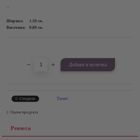
..
Ширина:
1,50
см.
Височина:
0,80
см.
Добави в желани
Tweet
Сподели
Оцени продукта
Ревюта