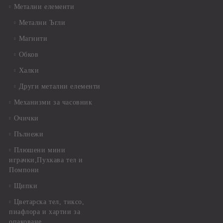
Метални елементи
Метални Ъгли
Магнити
Обков
Халки
Други метални елементи
Механизми за часовник
Очички
Пълнежи
Плюшени мини
играчки,Пухкава тел и
Помпони
Щипки
Цветарска тел, тиксо,
пиафлора и хартии за
опаковане