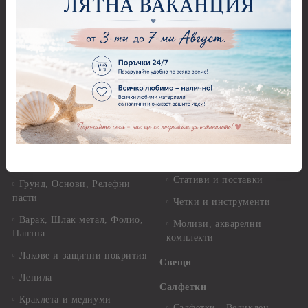
Оризова декупажна хартия
Перфоратори - Детски
А4 - Itd. Collection - 25-30
Перфоратори - Животни
гр.
Перфоратори - Коледни и
Фина оризова декупажна
Зимни
хартия Stamperia - 21 х
29.см. - 28гр.
Рисуване
Декупажна хартия - Други
Грунд и почистващи
разтвори
Антични пасти
Платна за рисуване
Вакс пасти
Стативи и поставки
Грунд, Основи, Релефни
пасти
Четки и инструменти
Варак, Шлак метал, Фолио,
Моливи, акварелни
Пантна
комплекти
Лакове и защитни покрития
Свещи
Лепила
Салфетки
Краклета и медиуми
Салфетки - Великден