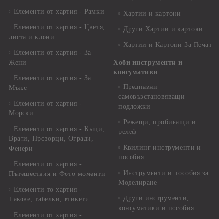
Елементи от хартия - Рамки
Хартии и картони
Елементи от хартия - Цветя,
Други Хартии и картони
листа и клони
Хартии и Картони За Печат
Елементи от хартия - За
Жени
Хоби инструменти и
консумативи
Елементи от хартия - За
Предпазни
Мъже
самовъзстановяващи
Елементи от хартия -
подложки
Морски
Режещи, пробиващи и
Елементи от хартия - Къщи,
релеф
Врати, Прозорци, Огради,
Квилинг инструменти и
Фенери
пособия
Елементи от хартия -
Инструменти и пособия за
Пътешествия и Фото моменти
Моделиране
Елементи то хартия -
Други инструменти,
Такове, табелки, етикети
консумативи и пособия
Елементи от хартия -