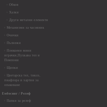
Обков
Халки
Други метални елементи
Механизми за часовник
Очички
Пълнежи
Плюшени мини
играчки,Пухкава тел и
Помпони
Щипки
Цветарска тел, тиксо,
пиафлора и хартии за
опаковане
Ембосинг / Релеф
Папки за релеф