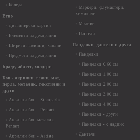
Коледа
Маркери, флумастери,
химикали
Етно
Моливи
Дизайнерски хартии
Пастели
Елементи за декорация
Панделки, дантели и други
Ширити, шевици, канапи
Панделки
Предмети за декорация
Панделки 0,60 см
Брадс, айлетс, холдери
Панделки 1,00 см
Бои - акрилни, гланц, мат,
перла, металик, текстилни и
Панделки 2,00 см
други
Панделки 3,00 см
Акрилни бои - Stamperia
Панделки 4,00 см
Акрилни бои - Pentart
Панделки - други
Акрилни бои металик -
Панделки - с надпис
Pentart
Дантели
Акрилни бои - Artiste