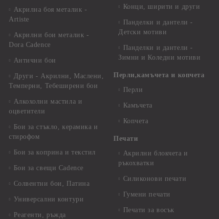
Конци, ширити и други
Акрилна боя металик -
Artiste
Панделки и дантели -
Детски мотиви
Акрилни бои металик -
Dora Cadence
Панделки и дантели -
Зимни и Коледни мотиви
Антични бои
Перли,камъчета и копчета
Други - Акрилни, Маслени,
Темперни, Тебеширени бои
Перли
Алкохолни мастила и
Камъчета
оцветители
Копчета
Бои за стъкло, керамика и
стирофом
Печати
Бои за коприна и текстил
Акрилни блокчета и
ръкохватки
Бои за свещи Cadence
Силиконови печати
Солвентни бои, Патина
Гумени печати
Универсални контури
Печати за восък
Реагенти, ръжда