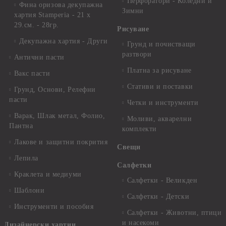
Перфоратори - Коледни и
Фина оризова декупажна
Зимни
хартия Stamperia - 21 х
29.см. - 28гр.
Рисуване
Декупажна хартия - Други
Грунд и почистващи
разтвори
Антични пасти
Платна за рисуване
Вакс пасти
Стативи и поставки
Грунд, Основи, Релефни
пасти
Четки и инструменти
Варак, Шлак метал, Фолио,
Моливи, акварелни
Пантна
комплекти
Лакове и защитни покрития
Свещи
Лепила
Салфетки
Краклета и медиуми
Салфетки - Великден
Шаблони
Салфетки - Детски
Инструменти и пособия
Салфетки - Животни, птици
и насекоми
Дизайнерски хартии