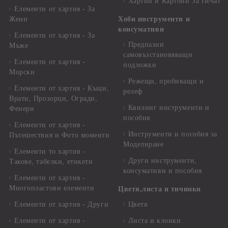
Хартии и Картони За Печат
Елементи от хартия - За
Жени
Хоби инструменти и
консумативи
Елементи от хартия - За
Предпазни
Мъже
самовъзстановяващи
Елементи от хартия -
подложки
Морски
Режещи, пробиващи и
Елементи от хартия - Къщи,
релеф
Врати, Прозорци, Огради,
Квилинг инструменти и
Фенери
пособия
Елементи от хартия -
Инструменти и пособия за
Пътешествия и Фото моменти
Моделиране
Елементи то хартия -
Други инструменти,
Такове, табелки, етикети
консумативи и пособия
Елементи от хартия -
Многопластови елементи
Цветя,листа и тичинки
Елементи от хартия - Други
Цветя
Елементи от хартия -
Листа и клонки