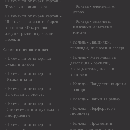
Елементи от бирен картон -
Коледа - елементи от
Тематични комплекти
дърво
Елементи от бирен картон -
Коледа - звънчета,
Шейкър заготовки от бирен
камбанки и метални
картон за 3D картички,
елементи
албуми, ръчно израбоени
проекти
Коледа - Лампички,
гирлянди, пълнежи и свещи
Елементи от шперплат
Коледа - Материали за
Елементи от шперплат -
декорация - брокати,
Букви и цифри
восък,мастила, пасти и
Елементи от шперплат
кристали
-Рамки и ъгли
Коледа - Панделки, ширити
Елементи от шперплат -
и конци
Заготовки за бижута
Коелда - Папки за релеф
Елементи от шперплат -
Коледа - Перфоратори
Етно елементи и музикални
(пънчове)
инструменти
Коледа - Предмети и
Елементи от шперплат -
елементи за декорация