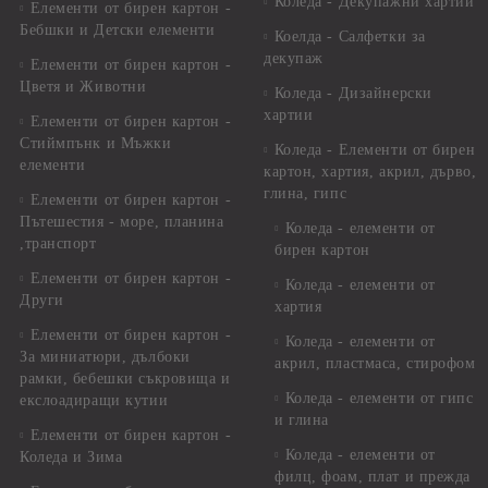
Коледа - Декупажни хартии
Елементи от бирен картон -
Бебшки и Детски елементи
Коелда - Салфетки за
декупаж
Елементи от бирен картон -
Цветя и Животни
Коледа - Дизайнерски
хартии
Елементи от бирен картон -
Стиймпънк и Мъжки
Коледа - Eлементи от бирен
елементи
картон, хартия, акрил, дърво,
глина, гипс
Елементи от бирен картон -
Пътешестия - море, планина
Коледа - елементи от
,транспорт
бирен картон
Елементи от бирен картон -
Коледа - елементи от
Други
хартия
Елементи от бирен картон -
Коледа - елементи от
За миниатюри, дълбоки
акрил, пластмаса, стирофом
рамки, бебешки съкровища и
Коледа - елементи от гипс
екслоадиращи кутии
и глина
Елементи от бирен картон -
Коледа - елементи от
Коледа и Зима
филц, фоам, плат и прежда