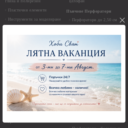
глина и полирезин
целофан
Пластични елементи
Пънчове Перфоратори
Инструменти за моделиране
Перфоратори до 2,50 см
Молдове и шаблони
Перфоратори 2,50 см
Глина
Перфоратори над 2,50 см
Самосъхнеща глина
Бордюрни пънчове
Полимерна Глина
Ъглови перфоратори
Перфоратори Основни
Приложни техники и
Фигури - кръгове, овали
Декупаж
Декупажна хартия
Перфоратори - Сърца и
звезди
Оризова декупажна
хартия А4 - Alchemy of Art -
Перфоратори - Цветя, листа
25-30 гр.
и клонки
Оризова декупажна хартия
Перфоратори - Детски
А4 - Itd. Collection - 25-30
Перфоратори - Животни
гр.