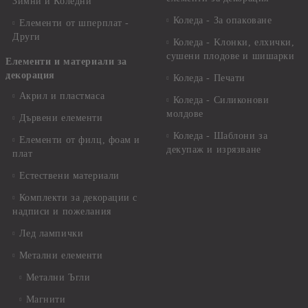
Зимни и Коледни
Коледа - За опаковане
Елементи от шперплат -
Други
Коледа - Kлонки, елхички,
сушени плодове и шишарки
Елементи и материали за
декорация
Коледа - Печати
Акрил и пластмаса
Коледа - Силиконови
молдове
Дървени елементи
Коледа - Шаблони за
Елементи от филц, фоам и
декупаж и изрязване
плат
Естествени материали
Комплекти за декорации с
надписи и пожелания
Лед лампички
Метални елементи
Метални Ъгли
Магнити