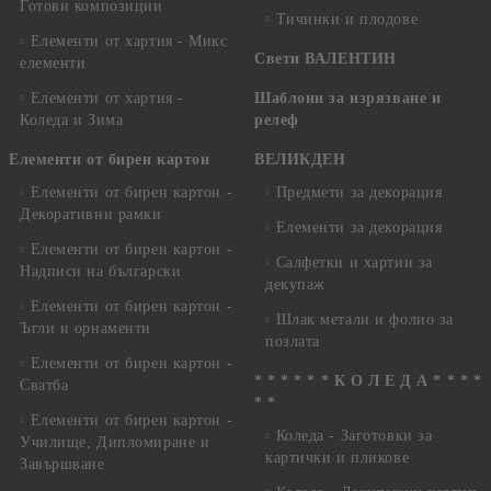
Готови композиции
Тичинки и плодове
Елементи от хартия - Микс
Свети ВАЛЕНТИН
елементи
Елементи от хартия -
Шаблони за изрязване и
Коледа и Зима
релеф
Елементи от бирен картон
ВЕЛИКДЕН
Елементи от бирен картон -
Предмети за декорация
Декоративни рамки
Елементи за декорация
Елементи от бирен картон -
Салфетки и хартии за
Надписи на български
декупаж
Елементи от бирен картон -
Шлак метали и фолио за
Ъгли и орнаменти
позлата
Елементи от бирен картон -
* * * * * * К О Л Е Д А * * * *
Сватба
* *
Елементи от бирен картон -
Коледа - Заготовки за
Училище, Дипломиране и
картички и пликове
Завършване