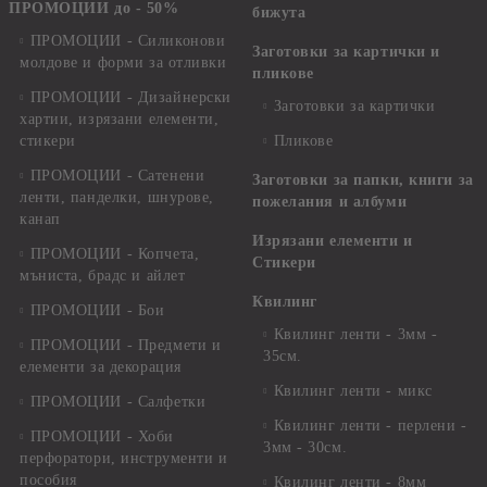
ПРОМОЦИИ до - 50%
бижута
ПРОМОЦИИ - Силиконови
Заготовки за картички и
молдове и форми за отливки
пликове
ПРОМОЦИИ - Дизайнерски
Заготовки за картички
хартии, изрязани елементи,
стикери
Пликове
ПРОМОЦИИ - Сатенени
Заготовки за папки, книги за
ленти, панделки, шнурове,
пожелания и албуми
канап
Изрязани елементи и
ПРОМОЦИИ - Копчета,
Стикери
мъниста, брадс и айлет
Квилинг
ПРОМОЦИИ - Бои
Квилинг ленти - 3мм -
ПРОМОЦИИ - Предмети и
35см.
елементи за декорация
Квилинг ленти - микс
ПРОМОЦИИ - Салфетки
Квилинг ленти - перлени -
ПРОМОЦИИ - Хоби
3мм - 30см.
перфоратори, инструменти и
пособия
Квилинг ленти - 8мм