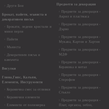
Предмети за декорация
Други Бои
Предмети за декорация -
Брокат, пайети, мъниста и
Акрил и пластмаса
декоративен пясък
Предмети за декорация -
Брокати, ледени кристали и
Дърво
мини перли
Предмети за декорация -
Пайети
Мукава, Картон и Хартия
Мъниста
Предмети за декорация -
МДФ
Декоративен пясък и
камъчета
Предмети за декорация -
Керамика и метал
Висулки
Предмети за декорация -
Глина,Гипс, Калъпи,
Стирофом
Елементи, Инструменти
Предмети за декорация -
Керамична смес за отливки
Стъкло
Керамични елементи
Предмети за декорация -
Елементи от полимерна
Плат, органза, зебло,