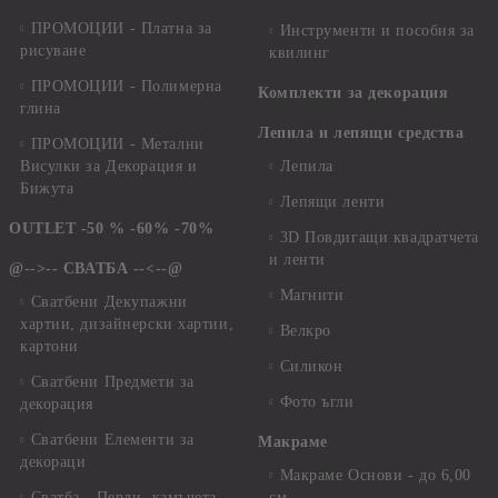
ПРОМОЦИИ - Платна за
Инструменти и пособия за
рисуване
квилинг
ПРОМОЦИИ - Полимерна
Комплекти за декорация
глина
Лепила и лепящи средства
ПРОМОЦИИ - Метални
Висулки за Декорация и
Лепила
Бижута
Лепящи ленти
OUTLET -50 % -60% -70%
3D Повдигащи квадратчета
и ленти
@-->-- СВАТБА --<--@
Магнити
Сватбени Декупажни
хартии, дизайнерски хартии,
Велкро
картони
Силикон
Сватбени Предмети за
Фото ъгли
декорация
Сватбени Елементи за
Макраме
декораци
Макраме Основи - до 6,00
Сватба - Перли, камъчета,
см