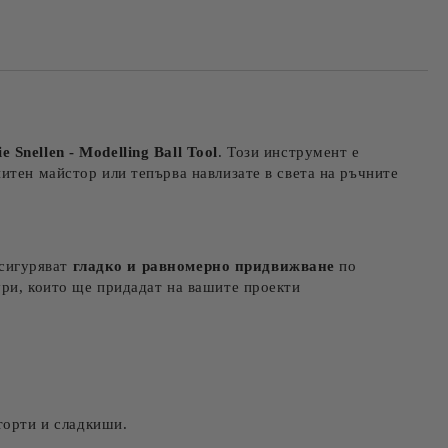
e Snellen​​
- Modelling Ball Tool
. Този инструмент е
итен майстор или тепърва навлизате в света на ръчните
осигуряват
гладко и равномерно придвижване
по
ури, които ще придадат на вашите проекти
 торти и сладкиши.