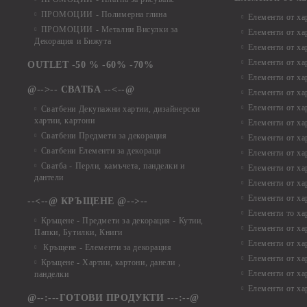
ПРОМОЦИИ - Полимерна глина
Елементи от ха
ПРОМОЦИИ - Метални Висулки за
Елементи от ха
Декорация и Бижута
Елементи от ха
Елементи от ха
OUTLET -50 % -60% -70%
Елементи от ха
@-->-- СВАТБА --<--@
Елементи от ха
Елементи от ха
Сватбени Декупажни хартии, дизайнерски
хартии, картони
Елементи от ха
Сватбени Предмети за декорация
Елементи от ха
Сватбени Елементи за декораци
Елементи от ха
Сватба - Перли, камъчета, панделки и
Елементи от ха
дантели
Елементи от ха
Елементи от ха
--<--@ КРЪЩЕНЕ @-->--
Елементи то хар
Кръщене - Предмети за декорация - Кутии,
Елементи от ха
Папки, Бутилки, Книги
Елементи от ха
Кръщене - Елементи за декорация
Елементи от ха
Кръщене - Хартии, картони, данели ,
Елементи от ха
панделки
Елементи от ха
@--:---ГОТОВИ ПРОДУКТИ ---:--@