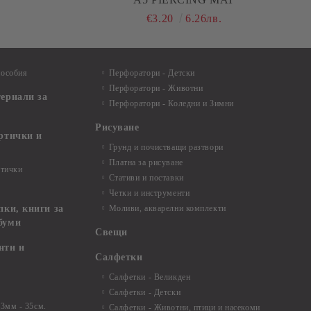
€3.20
6.26лв.
пособия
Перфоратори - Детски
Перфоратори - Животни
териали за
Перфоратори - Коледни и Зимни
Рисуване
артички и
Грунд и почистващи разтвори
Платна за рисуване
ртички
Стативи и поставки
Четки и инструменти
пки, книги за
Моливи, акварелни комплекти
буми
Свещи
нти и
Салфетки
Салфетки - Великден
Салфетки - Детски
 3мм - 35см.
Салфетки - Животни, птици и насекоми