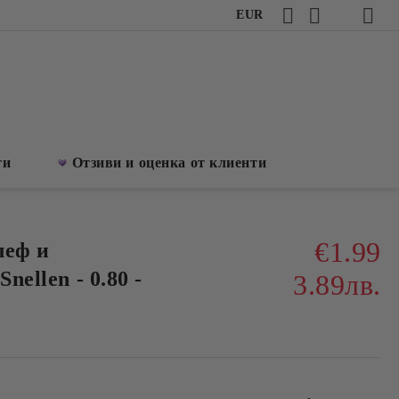
EUR
ти
Отзиви и оценка от клиенти
€1.99
леф и
nellen - 0.80 -
3.89лв.