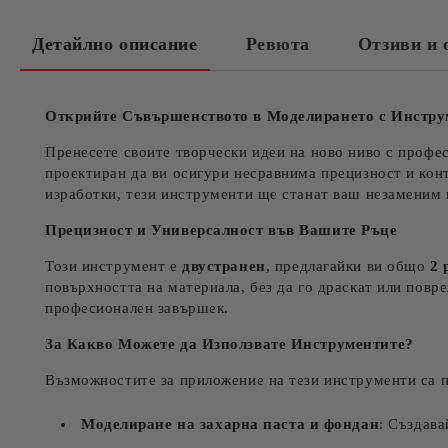
Детайлно описание
Ревюта
Отзиви и 
Открийте Съвършенството в Моделирането с Инстр
Пренесете своите творчески идеи на ново ниво с проф
проектиран да ви осигури несравнима прецизност и конт
изработки, тези инструменти ще станат ваш незаменим
Прецизност и Универсалност във Вашите Ръце
Този инструмент е
двустранен
, предлагайки ви общо
2 
повърхността на материала, без да го драскат или пов
професионален завършек.
За Какво Можете да Използвате Инструментите?
Възможностите за приложение на тези инструменти са 
Моделиране на захарна паста и фондан
: Създава