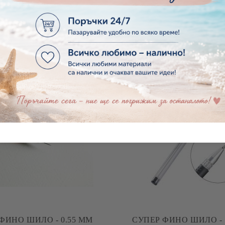
УМЕНТИ ЗА РЕЛЕФ И
ИНСТРУМЕНТИ ЗА Р
НЕ COUTURE CREATION -
МОДЕЛИРАНЕ VAESSEN C
MODELLING BALL TOOLS - 4 БР.
MODELLING BALL TOOLS
€8.64
16.90лв.
€8.50
16.62лв.
ФИНО ШИЛО - 0.55 MM
СУПЕР ФИНО ШИЛО - 