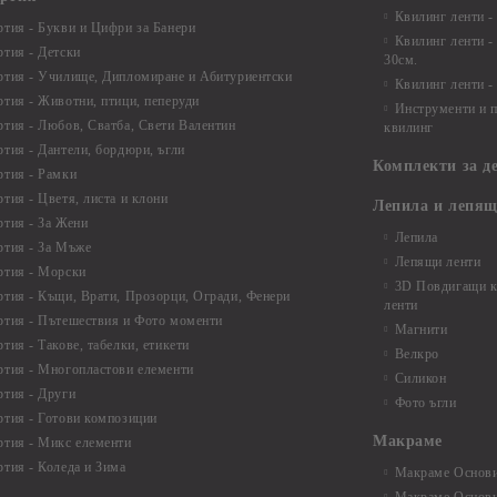
Квилинг ленти -
ртия - Букви и Цифри за Банери
Квилинг ленти -
ртия - Детски
30см.
ртия - Училище, Дипломиране и Абитуриентски
Квилинг ленти -
ртия - Животни, птици, пеперуди
Инструменти и п
ртия - Любов, Сватба, Свети Валентин
квилинг
ртия - Дантели, бордюри, ъгли
Комплекти за д
ртия - Рамки
ртия - Цветя, листа и клони
Лепила и лепящ
ртия - За Жени
Лепила
ртия - За Мъже
Лепящи ленти
ртия - Морски
3D Повдигащи к
ртия - Къщи, Врати, Прозорци, Огради, Фенери
ленти
ртия - Пътешествия и Фото моменти
Магнити
тия - Такове, табелки, етикети
Велкро
ртия - Многопластови елементи
Силикон
ртия - Други
Фото ъгли
ртия - Готови композиции
Макраме
ртия - Микс елементи
ртия - Коледа и Зима
Макраме Основи 