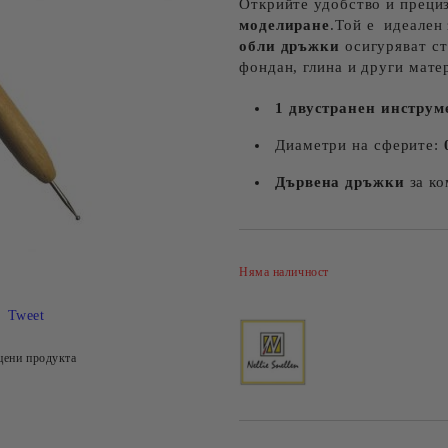
Открийте удобство и преци
моделиране
.Той е идеален
обли дръжки
осигуряват ст
фондан, глина и други мате
1 двустранен инструм
Диаметри на сферите:
Дървена дръжки
за ко
Няма наличност
Tweet
цени продукта