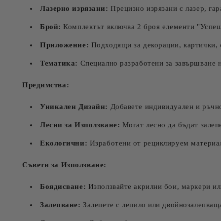
Лазерно изрязани:
Прецизно изрязани с лазер, га
Брой:
Комплектът включва 2 броя елементи "Успе
Приложение:
Подходящи за декорации, картички, 
Тематика:
Специално разработени за завършване н
Предимства:
Уникален Дизайн:
Добавете индивидуален и ръчно
Лесни за Използване:
Могат лесно да бъдат залеп
Екологични:
Изработени от рециклируем материал,
Съвети за Използване:
Боядисване:
Използвайте акрилни бои, маркери или
Залепване:
Залепете с лепило или двойнозалепваща