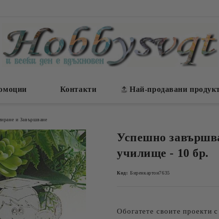
омоции
Контакти
Най-продавани продук
миране и Завършване
Успешно завършва
училище - 10 бр.
Код:
Биренкартон7635
Обогатете своите проекти 