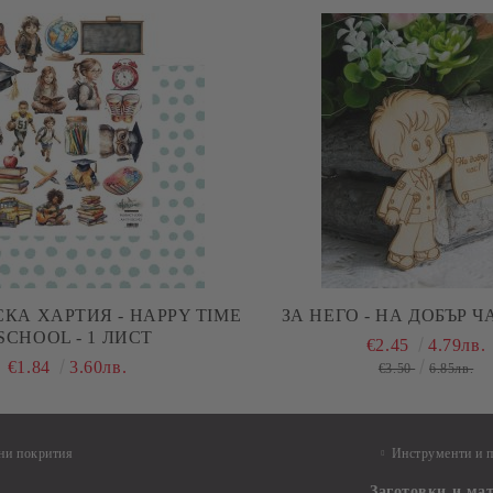
КА ХАРТИЯ - HAPPY TIME
ЗА НЕГО - НА ДОБЪР ЧАС
 SCHOOL - 1 ЛИСТ
€2.45
4.79лв.
€1.84
3.60лв.
€3.50
6.85лв.
ни покрития
Инструменти и 
Заготовки и ма