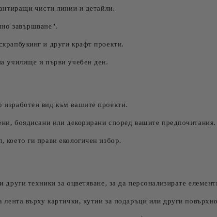
рантиращи чисти линии и детайли.
шно завършване".
скрапбукинг и други крафт проекти.
а училище и първи учебен ден.
 изработен вид към вашите проекти.
ени, боядисани или декорирани според вашите предпочитания.
 което ги прави екологичен избор.
 други техники за оцветяване, за да персонализирате елемент
 лента върху картички, кутии за подаръци или други повърхно