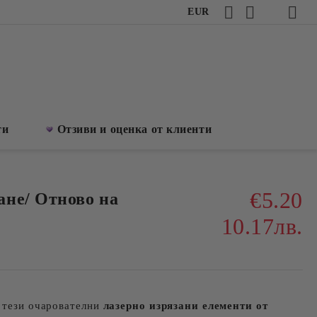
EUR
ти
Отзиви и оценка от клиенти
€5.20
не/ Отново на
10.17лв.
с тези очарователни
лазерно изрязани елементи от