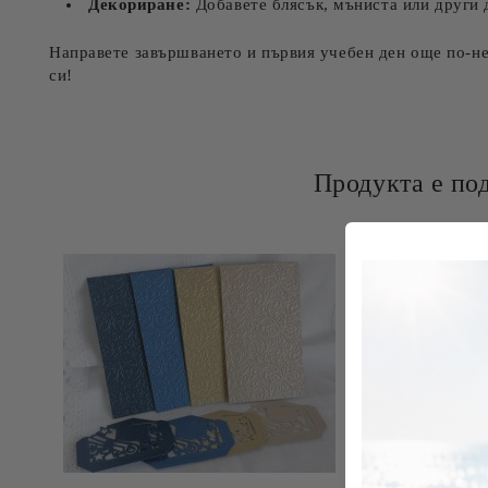
Декориране:
Добавете блясък, мъниста или други 
Направете завършването и първия учебен ден още по-не
си!
Продукта е по