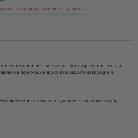
иране, абитуриент, абсолвент, първи калс
и и запомнящи се с нашите лазерно изрязани елементи
обавяне на персонален щрих към вашите декорации и
Независимо дали искате да украсите класната стая, да