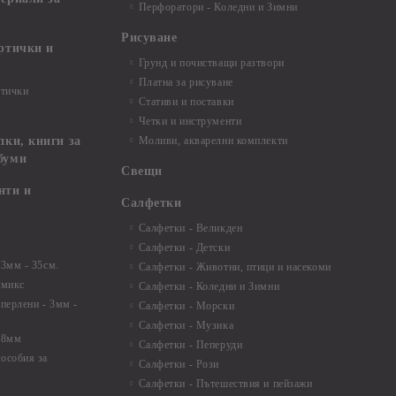
Перфоратори - Коледни и Зимни
Рисуване
артички и
Грунд и почистващи разтвори
Платна за рисуване
ртички
Стативи и поставки
Четки и инструменти
пки, книги за
Моливи, акварелни комплекти
буми
Свещи
нти и
Салфетки
Салфетки - Великден
Салфетки - Детски
 3мм - 35см.
Салфетки - Животни, птици и насекоми
 микс
Салфетки - Коледни и Зимни
 перлени - 3мм -
Салфетки - Морски
Салфетки - Музика
 8мм
Салфетки - Пеперуди
особия за
Салфетки - Рози
Салфетки - Пътешествия и пейзажи