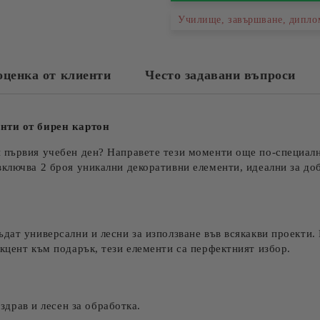
Училище, завършване, диплом
оценка от клиенти
Често задавани въпроси
енти от бирен картон
 първия учебен ден? Направете тези моменти още по-специалн
включва 2 броя уникални декоративни елементи, идеални за д
дат универсални и лесни за използване във всякакви проекти. 
кцент към подарък, тези елементи са перфектният избор.
здрав и лесен за обработка.