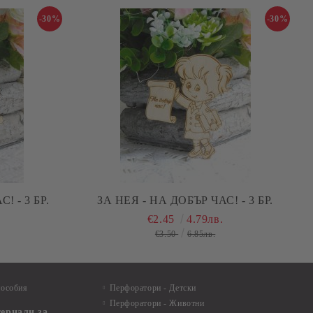
-30%
-30%
! - 3 БР.
ЗА НЕЯ - НА ДОБЪР ЧАС! - 3 БР.
€2.45
4.79лв.
€3.50
6.85лв.
пособия
Перфоратори - Детски
Перфоратори - Животни
териали за