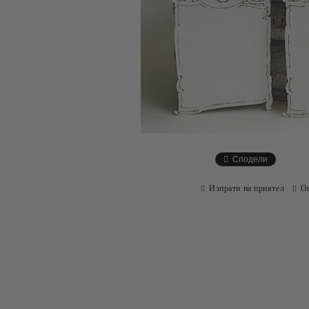
Сподели
Изпрати на приятел
О