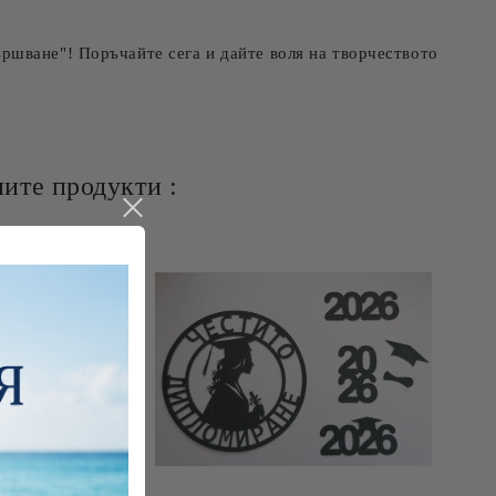
ршване"! Поръчайте сега и дайте воля на творчеството
ите продукти :