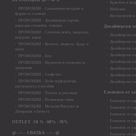
Краклета и ме
ПРОМОЦИИ - Силиконови молдове и
Шаблони
форми за отливки
Инструменти и
ПРОМОЦИИ - Дизайнерски хартии,
изрязани елементи, стикери
Дизайнерски х
ПРОМОЦИИ - Сатенени ленти, панделки,
Дизайнерски хар
шнурове, канап
Дизайнерски хар
ПРОМОЦИИ - Копчета, мъниста, брадс и
Дизайнерски хар
айлет
Дизайнерски ха
ПРОМОЦИИ - Бои
Дизайнерски хар
ПРОМОЦИИ - Предмети и елементи за
декорация
Дизайнерски ха
ПРОМОЦИИ - Салфетки
Дизайнерски ха
ПРОМОЦИИ - Хоби перфоратори,
Дизайнерски ха
инструменти и пособия
Елементи от х
ПРОМОЦИИ - Платна за рисуване
ПРОМОЦИИ - Полимерна глина
Елементи от ха
ПРОМОЦИИ - Метални Висулки за
Елементи от ха
Декорация и Бижута
Елементи от ха
Елементи от ха
OUTLET -50 % -60% -70%
Елементи от ха
@-->-- СВАТБА --<--@
Елементи от ха