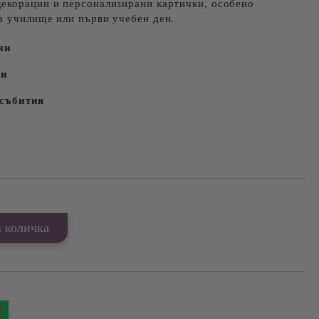
декорации и персонализирани картички, особено
а училище или първи учебен ден.
ии
ки
събития
Я