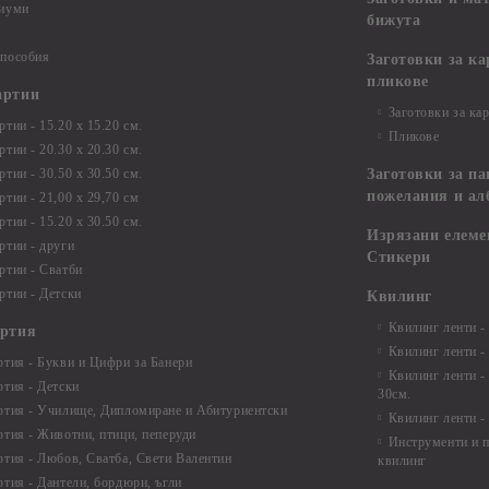
диуми
бижута
 пособия
Заготовки за к
пликове
артии
Заготовки за ка
тии - 15.20 х 15.20 см.
Пликове
тии - 20.30 х 20.30 см.
тии - 30.50 х 30.50 см.
Заготовки за па
пожелания и ал
ртии - 21,00 х 29,70 см
тии - 15.20 x 30.50 см.
Изрязани елеме
ртии - други
Стикери
ртии - Сватби
ртии - Детски
Квилинг
Квилинг ленти -
артия
Квилинг ленти -
ртия - Букви и Цифри за Банери
Квилинг ленти -
ртия - Детски
30см.
ртия - Училище, Дипломиране и Абитуриентски
Квилинг ленти -
ртия - Животни, птици, пеперуди
Инструменти и п
ртия - Любов, Сватба, Свети Валентин
квилинг
ртия - Дантели, бордюри, ъгли