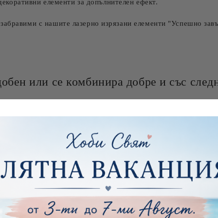
декоративни елементи за допълнителен ефект.
забравими с нашите лазерно изрязани елементи "Успешно завъ
добен или се комбинира добре и със следн