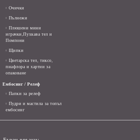
Очички
Пълнежи
Плюшени мини
играчки,Пухкава тел и
Помпони
Щипки
Цветарска тел, тиксо,
пиафлора и хартии за
опаковане
Ембосинг / Релеф
Папки за релеф
Пудри и мастила за топъл
ембосинг
Бързи връзки: