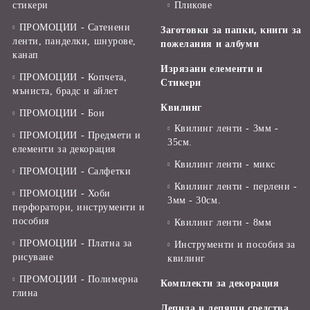
стикери
Пликове
ПРОМОЦИИ - Сатенени
Заготовки за папки, книги за
ленти, панделки, шнурове,
пожелания и албуми
канап
Изрязани елементи и
ПРОМОЦИИ - Копчета,
Стикери
мъниста, брадс и айлет
Квилинг
ПРОМОЦИИ - Бои
Квилинг ленти - 3мм -
ПРОМОЦИИ - Предмети и
35см.
елементи за декорация
Квилинг ленти - микс
ПРОМОЦИИ - Салфетки
Квилинг ленти - перлени -
ПРОМОЦИИ - Хоби
3мм - 30см.
перфоратори, инструменти и
пособия
Квилинг ленти - 8мм
ПРОМОЦИИ - Платна за
Инструменти и пособия за
рисуване
квилинг
ПРОМОЦИИ - Полимерна
Комплекти за декорация
глина
Лепила и лепящи средства