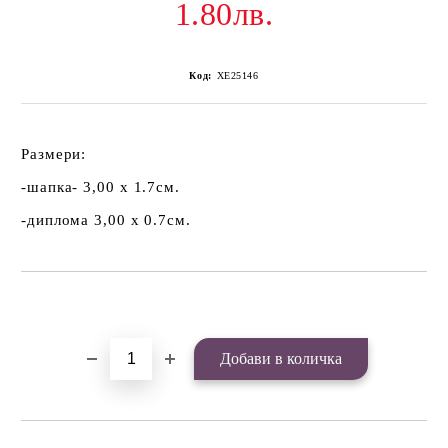
1.80лв.
Код:
ХЕ25146
Размери:
-шапка- 3,00 х 1.7см.
-диплома 3,00 х 0.7см.
Добави в желани