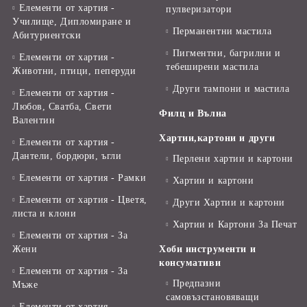
Елементи от хартия -
пулверизатори
Училище, Дипломиране и
Перманентни мастила
Абитуриентски
Пигментни, багрилни и
Елементи от хартия -
тебеширени мастила
Животни, птици, пеперуди
Други тампони и мастила
Елементи от хартия -
Любов, Сватба, Свети
Филц и Вълна
Валентин
Хартии,картони и други
Елементи от хартия -
Дантели, бордюри, ъгли
Перлени хартии и картони
Елементи от хартия - Рамки
Хартии и картони
Елементи от хартия - Цветя,
Други Хартии и картони
листа и клони
Хартии и Картони За Печат
Елементи от хартия - За
Жени
Хоби инструменти и
консумативи
Елементи от хартия - За
Предпазни
Мъже
самовъзстановяващи
Елементи от хартия -