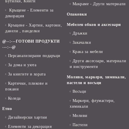
Бутилки, Книги
Макраме - Други материали
Кръщене - Елементи за
Опаковки
декорация
Мебелен обков и аксесоари
Кръщене - Хартии, картони,
данели , панделки
Дръжки
@--:---ГОТОВИ ПРОДУКТИ
Закачалки
---:--@
Крака за мебели
Персанализирани подаръци
Други аксесоари, материали
За дома и уюта
и инструменти
За книгите и хората
Моливи, маркери, химикали,
пастели и восъци
Картички, пликове и
покани
Восъци
Коледа
Маркери, флумастери,
химикали
Етно
Моливи
Дизайнерски хартии
Пастели
Елементи за декорация