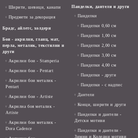
Панделки, дантели и други
Ширити, шевици, канапи
Панделки
Предмети за декорация
Панделки 0,60 см
Брадс, айлетс, холдери
Панделки 1,00 см
Бои - акрилни, гланц, мат,
перла, металик, текстилни и
Панделки 2,00 см
други
Панделки 3,00 см
Акрилни бои - Stamperia
Панделки 4,00 см
Акрилни бои - Pentart
Панделки - други
Акрилни бои металик -
Панделки - с надпис
Pentart
Дантели
Акрилни бои - Artiste
Конци, ширити и други
Акрилна боя металик -
Artiste
Панделки и дантели -
Детски мотиви
Акрилни бои металик -
Dora Cadence
Панделки и дантели -
Зимни и Коледни мотиви