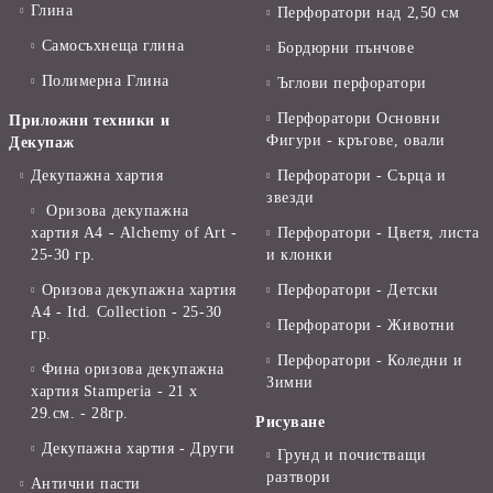
Глина
Перфоратори над 2,50 см
Самосъхнеща глина
Бордюрни пънчове
Полимерна Глина
Ъглови перфоратори
Перфоратори Основни
Приложни техники и
Фигури - кръгове, овали
Декупаж
Декупажна хартия
Перфоратори - Сърца и
звезди
Оризова декупажна
хартия А4 - Alchemy of Art -
Перфоратори - Цветя, листа
25-30 гр.
и клонки
Оризова декупажна хартия
Перфоратори - Детски
А4 - Itd. Collection - 25-30
Перфоратори - Животни
гр.
Перфоратори - Коледни и
Фина оризова декупажна
Зимни
хартия Stamperia - 21 х
29.см. - 28гр.
Рисуване
Декупажна хартия - Други
Грунд и почистващи
разтвори
Антични пасти