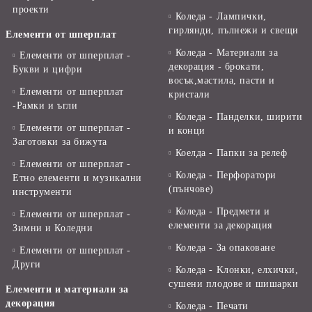
проекти
Коледа - Лампички,
гирлянди, пълнежи и свещи
Елементи от шперплат
Коледа - Материали за
Елементи от шперплат -
декорация - брокати,
Букви и цифри
восък,мастила, пасти и
Елементи от шперплат
кристали
-Рамки и ъгли
Коледа - Панделки, ширити
Елементи от шперплат -
и конци
Заготовки за бижута
Коелда - Папки за релеф
Елементи от шперплат -
Коледа - Перфоратори
Етно елементи и музикални
(пънчове)
инструменти
Коледа - Предмети и
Елементи от шперплат -
елементи за декорация
Зимни и Коледни
Коледа - За опаковане
Елементи от шперплат -
Други
Коледа - Kлонки, елхички,
сушени плодове и шишарки
Елементи и материали за
декорация
Коледа - Печати