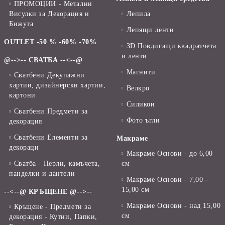
ПРОМОЦИИ - Метални
Висулки за Декорация и
Лепила
Бижута
Лепящи ленти
OUTLET -50 % -60% -70%
3D Повдигащи квадратчета
и ленти
@-->-- СВАТБА --<--@
Магнити
Сватбени Декупажни
хартии, дизайнерски хартии,
Велкро
картони
Силикон
Сватбени Предмети за
Фото ъгли
декорация
Сватбени Елементи за
Макраме
декораци
Макраме Основи - до 6,00
Сватба - Перли, камъчета,
см
панделки и дантели
Макраме Основи - 7,00 -
15,00 см
--<--@ КРЪЩЕНЕ @-->--
Макраме Основи - над 15,00
Кръщене - Предмети за
см
декорация - Кутии, Папки,