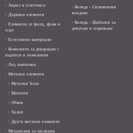
Акрил и пластмаса
Коледа - Силиконови
молдове
Дървени елементи
Коледа - Шаблони за
Елементи от филц, фоам и
декупаж и изрязване
плат
Естествени материали
Комплекти за декорации с
надписи и пожелания
Лед лампички
Метални елементи
Метални Ъгли
Магнити
Обков
Халки
Други метални елементи
Механизми за часовник