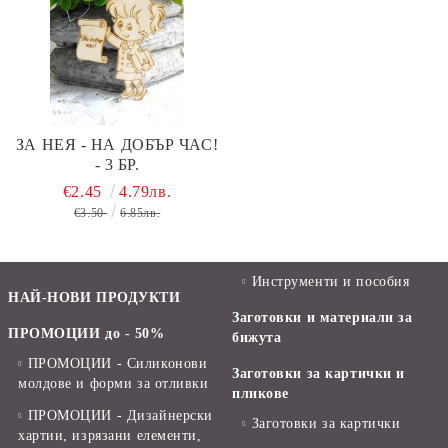
ЗА НЕЯ - НА ДОБЪР ЧАС!
- 3 БР.
€2.45
4.79лв.
€3.50
6.85лв.
Инструменти и пособия
НАЙ-НОВИ ПРОДУКТИ
Заготовки и материали за
ПРОМОЦИИ до - 50%
бижута
ПРОМОЦИИ - Силиконови
Заготовки за картички и
молдове и форми за отливки
пликове
ПРОМОЦИИ - Дизайнерски
Заготовки за картички
хартии, изрязани елементи,