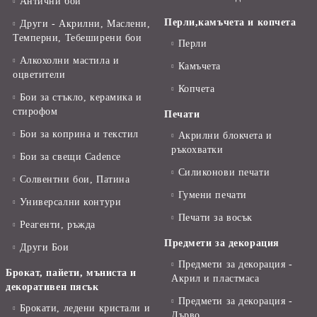
Антични бои
Перли,камъчета и копчета
Други - Акрилни, Маслени,
Темперни, Тебеширени бои
Перли
Алкохолни мастила и
Камъчета
оцветители
Копчета
Бои за стъкло, керамика и
стирофом
Печати
Бои за коприна и текстил
Акрилни блокчета и
ръкохватки
Бои за свещи Cadence
Силиконови печати
Солвентни бои, Патина
Гумени печати
Универсални контури
Печати за восък
Реагенти, ръжда
Предмети за декорация
Други Бои
Предмети за декорация -
Брокат, пайети, мъниста и
Акрил и пластмаса
декоративен пясък
Предмети за декорация -
Брокати, ледени кристали и
Дърво