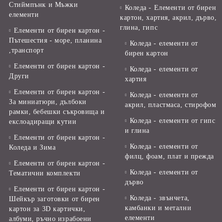
Стиймпънк и Мъжки
Коледа - Eлементи от бирен
елементи
картон, хартия, акрил, дърво,
глина, гипс
Елементи от бирен картон -
Пътешестия - море, планина
Коледа - елементи от
,транспорт
бирен картон
Елементи от бирен картон -
Коледа - елементи от
Други
хартия
Елементи от бирен картон -
Коледа - елементи от
За миниатюри, дълбоки
акрил, пластмаса, стирофом
рамки, бебешки съкровища и
Коледа - елементи от гипс
екслоадиращи кутии
и глина
Елементи от бирен картон -
Коледа - елементи от
Коледа и Зима
филц, фоам, плат и прежда
Елементи от бирен картон -
Коледа - елементи от
Тематични комплекти
дърво
Елементи от бирен картон -
Коледа - звънчета,
Шейкър заготовки от бирен
камбанки и метални
картон за 3D картички,
елементи
албуми, ръчно израбоени