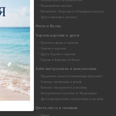
Апликатори и пулверизатори
Перманентни мастила
Пигментни, багрилни и тебеширени мастила
Други тампони и мастила
- до 6,00 см
- 7,00 - 15,00 см
Филц и Вълна
- над 15,00 см
и материали
Хартии,картони и други
Перлени хартии и картони
Хартии и картони
и аксесоари
Други Хартии и картони
Хартии и Картони За Печат
Хоби инструменти и консумативи
Предпазни самовъзстановяващи подложки
, материали и
Режещи, пробиващи и релеф
Квилинг инструменти и пособия
и, химикали,
Инструменти и пособия за Моделиране
ци
Други инструменти, консумативи и пособия
Цветя,листа и тичинки
стери, химикали
Цветя