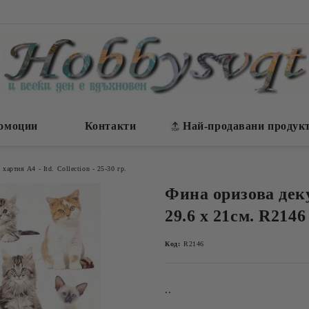
омоции
Контакти
Най-продавани продук
хартия А4 - Itd. Collection - 25-30 гр.
Фина оризова дек
29.6 х 21см. R2146
Код:
R2146
..