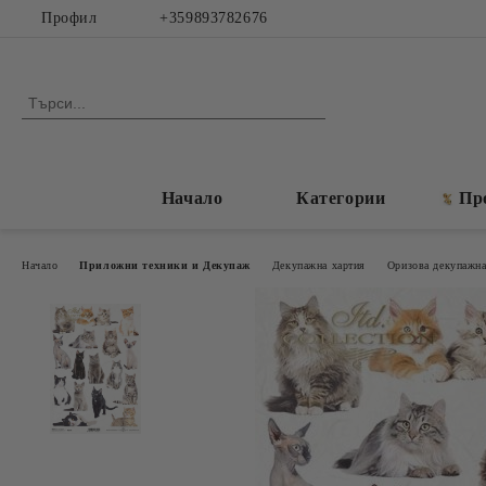
Профил
+359893782676
Начало
Категории
Пр
Начало
Приложни техники и Декупаж
Декупажна хартия
Оризова декупажна 