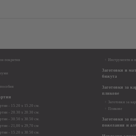
ни покрития
Инструменти и 
Заготовки и ма
диуми
бижута
 пособия
Заготовки за к
пликове
артии
Заготовки за ка
тии - 15.20 х 15.20 см.
Пликове
тии - 20.30 х 20.30 см.
тии - 30.50 х 30.50 см.
Заготовки за па
пожелания и ал
ртии - 21,00 х 29,70 см
тии - 15.20 x 30.50 см.