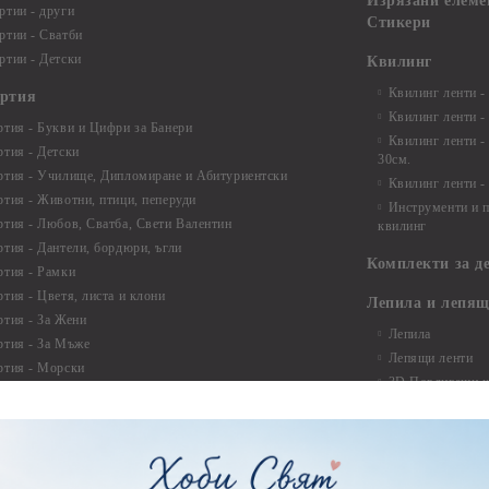
Изрязани елеме
ртии - други
Стикери
ртии - Сватби
ртии - Детски
Квилинг
Квилинг ленти -
артия
Квилинг ленти -
ртия - Букви и Цифри за Банери
Квилинг ленти -
ртия - Детски
30см.
ртия - Училище, Дипломиране и Абитуриентски
Квилинг ленти -
ртия - Животни, птици, пеперуди
Инструменти и п
ртия - Любов, Сватба, Свети Валентин
квилинг
ртия - Дантели, бордюри, ъгли
Комплекти за д
ртия - Рамки
ртия - Цветя, листа и клони
Лепила и лепящ
ртия - За Жени
Лепила
ртия - За Мъже
Лепящи ленти
ртия - Морски
3D Повдигащи к
ртия - Къщи, Врати, Прозорци, Огради, Фенери
ленти
ртия - Пътешествия и Фото моменти
Магнити
тия - Такове, табелки, етикети
Велкро
ртия - Многопластови елементи
Силикон
ртия - Други