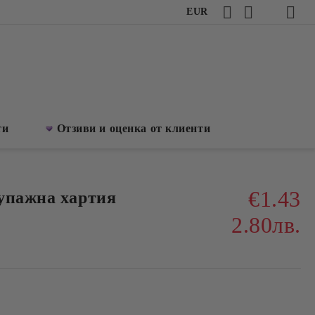
EUR
ти
Отзиви и оценка от клиенти
€1.43
упажна хартия
2.80лв.