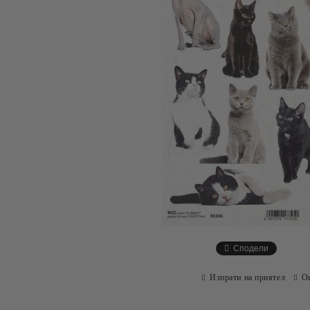
Сподели
Изпрати на приятел
О