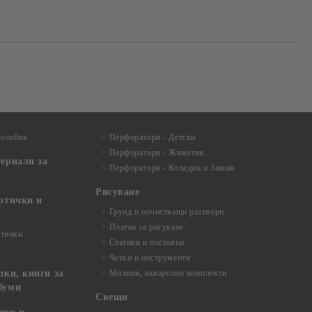
пособия
Перфоратори - Детски
Перфоратори - Животни
териали за
Перфоратори - Коледни и Зимни
Рисуване
артички и
Грунд и почистващи разтвори
Платна за рисуване
ртички
Стативи и поставки
Четки и инструменти
пки, книги за
Моливи, акварелни комплекти
буми
Свещи