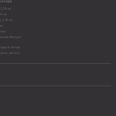
ратори
2,50 см
50 см
 2,50 см
ве
тори
новни Фигури -
ърца и звезди
ветя, листа и