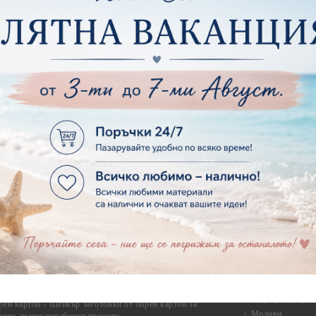
Фото ъгли
ртия - Готови композиции
Макраме
ртия - Микс елементи
ртия - Коледа и Зима
Макраме Основи 
Макраме Основи 
ирен картон
Макраме Основи 
рен картон - Декоративни рамки
Макраме - Друг
рен картон - Надписи на български
Опаковки
рен картон - Ъгли и орнаменти
рен картон - Сватба
Мебелен обков 
рен картон - Училище, Дипломиране и Завършване
Дръжки
рен картон - Бебшки и Детски елементи
Закачалки
рен картон - Цветя и Животни
Крака за мебели
рен картон - Стиймпънк и Мъжки елементи
Други аксесоари
рен картон - Пътешестия - море, планина ,транспорт
инструменти
рен картон - Други
рен картон - За миниатюри, дълбоки рамки, бебешки
Моливи, маркер
лоадиращи кутии
пастели и восъ
рен картон - Коледа и Зима
Восъци
рен картон - Тематични комплекти
Маркери, флума
рен картон - Шейкър заготовки от бирен картон за
Моливи