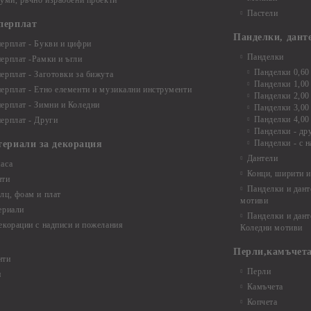
буми, ръчно израбоени проекти
Пастели
перплат
Панделки, дант
ерплат - Букви и цифри
Панделки
ерплат -Рамки и ъгли
Панделки 0,60
ерплат - Заготовки за бижута
Панделки 1,00
ерплат - Етно елементи и музикални инструменти
Панделки 2,00
ерплат - Зимни и Коледни
Панделки 3,00
Панделки 4,00
ерплат - Други
Панделки - др
Панделки - с н
териали за декорация
Дантели
аса
Конци, ширити и
нти
Панделки и дант
лц, фоам и плат
мотиви
ериали
Панделки и дант
екорации с надписи и пожелания
Коледни мотиви
Перли,камъчета
нти
Перли
и
Камъчета
Копчета