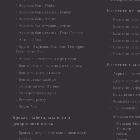
3D картички, ал
Акрилни бои - Pentart
Елементи от ш
Акрилни бои металик - Pentart
Акрилни бои - Artiste
Елементи от шп
Акрилна боя металик - Artiste
Елементи от шп
Акрилни бои металик - Dora Cadence
Елементи от шп
Антични бои
Елементи от шп
Други - Акрилни, Маслени, Темперни,
Елементи от шп
Тебеширени бои
Елементи от шп
Алкохолни мастила и оцветители
Елементи и ма
Бои за стъкло, керамика и стирофом
Бои за коприна и текстил
Акрил и пластм
Бои за свещи Cadence
Дървени елеме
Солвентни бои, Патина
Елементи от фи
Универсални контури
Естествени мат
Реагенти, ръжда
Комплекти за д
Други Бои
Лед лампички
Метални елеме
Брокат, пайети, мъниста и
Метални Ъгл
декоративен пясък
Магнити
Брокати, ледени кристали и мини перли
Обков
Халки
Пайети