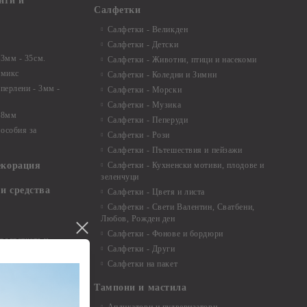
нти и
Салфетки
Салфетки - Великден
Салфетки - Детски
 3мм - 35см.
Салфетки - Животни, птици и насекоми
 микс
Салфетки - Коледни и Зимни
 перлени - 3мм -
Салфетки - Морски
Салфетки - Музика
 8мм
Салфетки - Пеперуди
особия за
Салфетки - Рози
Салфетки - Пътешествия и пейзажи
екорация
Салфетки - Кухненски мотиви, плодове и
зеленчуци
и средства
Салфетки - Цветя и листа
Салфетки - Свети Валентин, Сватбени,
Любов, Рожден ден
Салфетки - Фонове и бордюри
вадратчета и
Салфетки - Други
Салфетки на пакет
Тампони и мастила