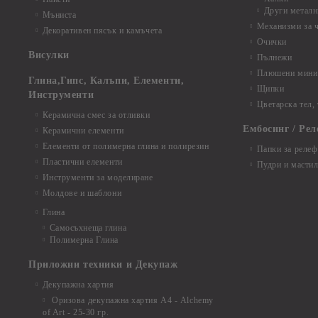
Други металн
Мъниста
Механизми за 
Декоративен пясък и камъчета
Очички
Висулки
Пълнежи
Плюшени мини 
Глина,Гипс, Калъпи, Елементи,
Щипки
Инструменти
Цветарска тел,
Керамична смес за отливки
Ембосинг / Рел
Керамични елементи
Елементи от полимерна глина и полирезин
Папки за релеф
Пластични елементи
Пудри и мастил
Инструменти за моделиране
Молдове и шаблони
Глина
Самосъхнеща глина
Полимерна Глина
Приложни техники и Декупаж
Декупажна хартия
Оризова декупажна хартия А4 - Alchemy
of Art - 25-30 гр.