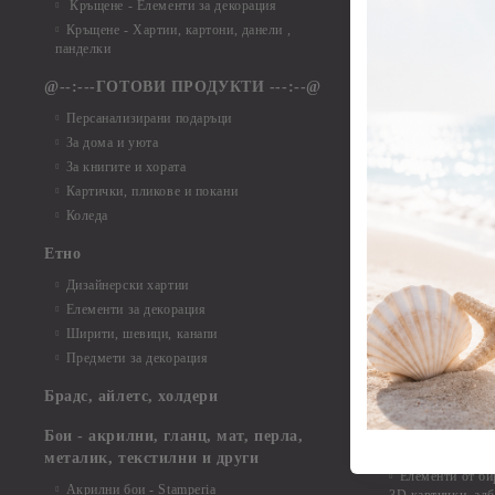
Кръщене - Елементи за декорация
Елементи от ха
Кръщене - Хартии, картони, данели ,
Елементи от ха
панделки
Елементи от ха
@--:---ГОТОВИ ПРОДУКТИ ---:--@
Елементи от б
Персанализирани подаръци
Елементи от би
За дома и уюта
Елементи от би
За книгите и хората
Елементи от би
Картички, пликове и покани
Елементи от би
Коледа
Елементи от би
Етно
Елементи от би
Дизайнерски хартии
Елементи от би
Елементи за декорация
Елементи от би
Ширити, шевици, канапи
Елементи от би
Предмети за декорация
Елементи от би
Елементи от би
Брадс, айлетс, холдери
съкровища и екс
Елементи от би
Бои - акрилни, гланц, мат, перла,
Елементи от би
металик, текстилни и други
Елементи от би
Акрилни бои - Stamperia