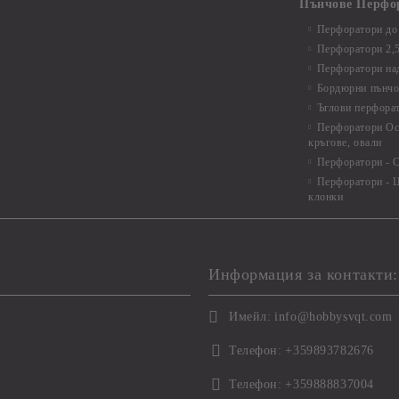
Пънчове Перфо
Перфоратори до 
Перфоратори 2,
Перфоратори над
Бордюрни пънчо
Ъглови перфора
Перфоратори Ос
кръгове, овали
Перфоратори - С
Перфоратори - Ц
клонки
Информация за контакти:
Имейл:
info@hobbysvqt.com
Телефон:
+359893782676
Телефон:
+359888837004