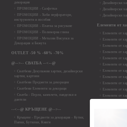
декорация
Дизайнерски ха
ПРОМОЦИИ - Салфетки
Дизайнерски ха
ПРОМОЦИИ - Хоби перфоратори,
Дизайнерски ха
инструменти и пособия
Елементи от х
ПРОМОЦИИ - Платна за рисуване
ПРОМОЦИИ - Полимерна глина
Елементи от ха
ПРОМОЦИИ - Метални Висулки за
Елементи от ха
Декорация и Бижута
Елементи от ха
Елементи от ха
OUTLET -50 % -60% -70%
Елементи от ха
@-->-- СВАТБА --<--@
Елементи от ха
Елементи от ха
Сватбени Декупажни хартии, дизайнерски
хартии, картони
Елементи от ха
Сватбени Предмети за декорация
Елементи от ха
Сватбени Елементи за декораци
Елементи от ха
Сватба - Перли, камъчета, панделки и
Елементи от ха
дантели
Елементи от ха
Елементи от ха
--<--@ КРЪЩЕНЕ @-->--
Елементи то хар
Кръщене - Предмети за декорация - Кутии,
Елементи от ха
Папки, Бутилки, Книги
Елементи от ха