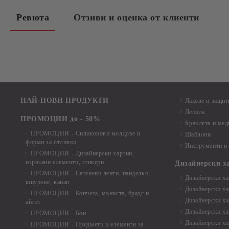
Ревюта
Отзиви и оценка от клиенти
НАЙ-НОВИ ПРОДУКТИ
Лакове и защит
Лепила
ПРОМОЦИИ до - 50%
Краклета и ме
ПРОМОЦИИ - Силиконови молдове и
Шаблони
форми за отливки
Инструменти и
ПРОМОЦИИ - Дизайнерски хартии,
изрязани елементи, стикери
Дизайнерски х
ПРОМОЦИИ - Сатенени ленти, панделки,
Дизайнерски хар
шнурове, канап
Дизайнерски хар
ПРОМОЦИИ - Копчета, мъниста, брадс и
Дизайнерски хар
айлет
Дизайнерски ха
ПРОМОЦИИ - Бои
Дизайнерски хар
ПРОМОЦИИ - Предмети и елементи за