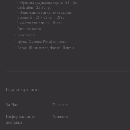
Оризова декупажна хартия А4 - Itd.
Collection - 25-30 гр.
Фина оризова декупажна хартия
Stamperia - 21 х 29.см. - 28гр.
Декупажна хартия - Други
Антични пасти
Вакс пасти
Грунд, Основи, Релефни пасти
Варак, Шлак метал, Фолио, Пантна
Бързи връзки:
За Нас
Търсене
Информация за
Условия
доставка