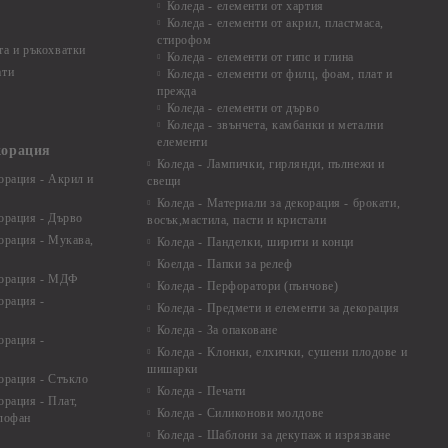
Коледа - елементи от хартия
Коледа - елементи от акрил, пластмаса,
стирофом
а и ръкохватки
Коледа - елементи от гипс и глина
ати
Коледа - елементи от филц, фоам, плат и
прежда
Коледа - елементи от дърво
Коледа - звънчета, камбанки и метални
елементи
корация
Коледа - Лампички, гирлянди, пълнежи и
орация - Акрил и
свещи
Коледа - Материали за декорация - брокати,
орация - Дърво
восък,мастила, пасти и кристали
орация - Мукава,
Коледа - Панделки, ширити и конци
Коелда - Папки за релеф
корация - МДФ
Коледа - Перфоратори (пънчове)
орация -
Коледа - Предмети и елементи за декорация
Коледа - За опаковане
орация -
Коледа - Kлонки, елхички, сушени плодове и
шишарки
орация - Стъкло
Коледа - Печати
орация - Плат,
Коледа - Силиконови молдове
елофан
Коледа - Шаблони за декупаж и изрязване