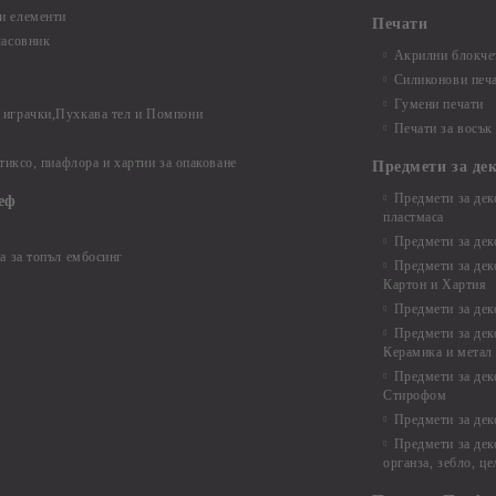
и елементи
Печати
часовник
Акрилни блокчет
Силиконови печ
Гумени печати
играчки,Пухкава тел и Помпони
Печати за восък
 тиксо, пиафлора и хартии за опаковане
Предмети за де
Предмети за дек
еф
пластмаса
Предмети за дек
а за топъл ембосинг
Предмети за дек
Картон и Хартия
Предмети за де
Предмети за дек
Керамика и метал
Предмети за дек
Стирофом
Предмети за дек
Предмети за дек
органза, зебло, ц