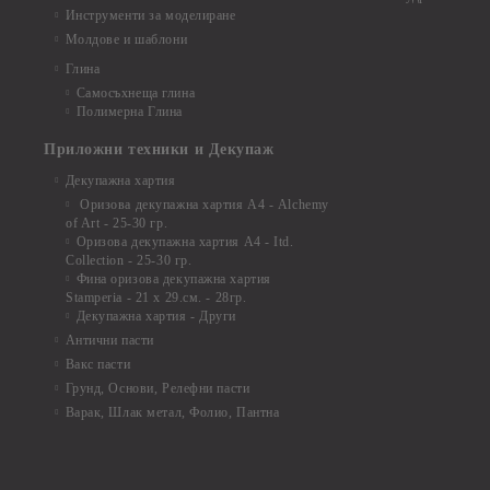
Инструменти за моделиране
Молдове и шаблони
Глина
Самосъхнеща глина
Полимерна Глина
Приложни техники и Декупаж
Декупажна хартия
Оризова декупажна хартия А4 - Alchemy
of Art - 25-30 гр.
Оризова декупажна хартия А4 - Itd.
Collection - 25-30 гр.
Фина оризова декупажна хартия
Stamperia - 21 х 29.см. - 28гр.
Декупажна хартия - Други
Антични пасти
Вакс пасти
Грунд, Основи, Релефни пасти
Варак, Шлак метал, Фолио, Пантна