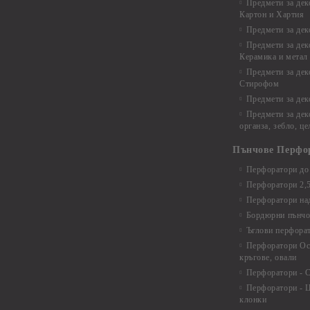
Предмети за дек
Картон и Хартия
Предмети за де
Предмети за дек
Керамика и метал
Предмети за дек
Стирофом
Предмети за дек
Предмети за дек
органза, зебло, ц
Пънчове Перфо
Перфоратори до 
Перфоратори 2,
Перфоратори над
Бордюрни пънчо
Ъглови перфора
Перфоратори Ос
кръгове, овали
Перфоратори - С
Перфоратори - Ц
клонки