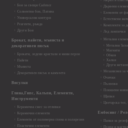
Акрил и пластм
Бои за свещи Cadence
Дървени елеме
Солвентни бои, Патина
Елементи от фи
Универсални контури
Естествени мат
Реагенти, ръжда
Комплекти за д
Други Бои
Лед лампички
Метални елеме
Брокат, пайети, мъниста и
Метални Ъгл
декоративен пясък
Магнити
Брокати, ледени кристали и мини перли
Обков
Халки
Пайети
Други металн
Мъниста
Механизми за 
Декоративен пясък и камъчета
Очички
Висулки
Пълнежи
Плюшени мини 
Глина,Гипс, Калъпи, Елементи,
Щипки
Инструменти
Цветарска тел,
Керамична смес за отливки
Ембосинг / Рел
Керамични елементи
Елементи от полимерна глина и полирезин
Папки за релеф
Пластични елементи
Пудри и мастил