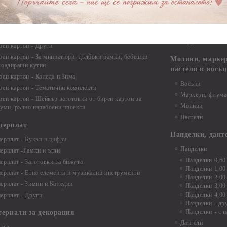
рен картон - Бебшки и Детски елементи
Закачалки
рен картон - Цветя и Животни
Крака за мебели
рен картон - Стиймпънк и Мъжки елементи
Други аксесоари
рен картон - Пътешестия - море, планина ,транспорт
инструменти
рен картон - Други
рен картон - За миниатюри, дълбоки рамки, бебешки
Моливи, маркер
лоадиращи кутии
пастели и восъ
рен картон - Коледа и Зима
Восъци
рен картон - Тематични комплекти
Маркери, флума
рен картон - Шейкър заготовки от бирен картон за
Моливи
буми, ръчно израбоени проекти
Пастели
перплат
Панделки, дант
ерплат - Букви и цифри
Панделки
ерплат -Рамки и ъгли
Панделки 0,60
ерплат - Заготовки за бижута
Панделки 1,00
ерплат - Етно елементи и музикални инструменти
Панделки 2,00
ерплат - Зимни и Коледни
Панделки 3,00
Панделки 4,00
ерплат - Други
Панделки - др
Панделки - с н
териали за декорация
Дантели