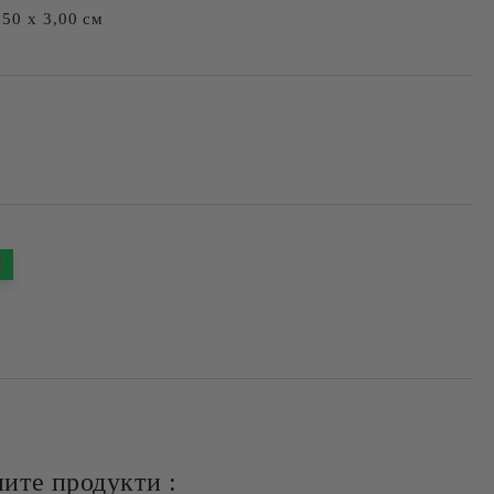
50 х 3,00 см
Добави в желани
Я
ите продукти :