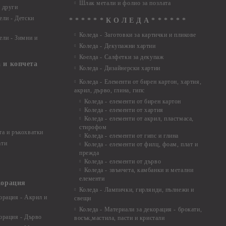
Шлак метали и фолио за позлата
 други
ели - Детски
* * * * * * К О Л Е Д А * * * * * *
Коледа - Заготовки за картички и пликове
ели - Зимни и
Коледа - Декупажни хартии
Коелда - Салфетки за декупаж
 и копчета
Коледа - Дизайнерски хартии
Коледа - Eлементи от бирен картон, хартия,
акрил, дърво, глина, гипс
Коледа - елементи от бирен картон
Коледа - елементи от хартия
Коледа - елементи от акрил, пластмаса,
стирофом
а и ръкохватки
Коледа - елементи от гипс и глина
ати
Коледа - елементи от филц, фоам, плат и
прежда
Коледа - елементи от дърво
Коледа - звънчета, камбанки и метални
елементи
корация
Коледа - Лампички, гирлянди, пълнежи и
орация - Акрил и
свещи
Коледа - Материали за декорация - брокати,
орация - Дърво
восък,мастила, пасти и кристали