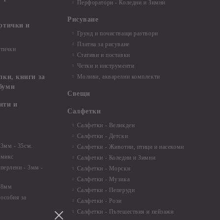
Перфоратори - Коледни и Зимни
Рисуване
артички и
Грунд и почистващи разтвори
Платна за рисуване
ртички
Стативи и поставки
Четки и инструменти
пки, книги за
Моливи, акварелни комплекти
буми
Свещи
нти и
Салфетки
Салфетки - Великден
Салфетки - Детски
 3мм - 35см.
Салфетки - Животни, птици и насекоми
 микс
Салфетки - Коледни и Зимни
 перлени - 3мм -
Салфетки - Морски
Салфетки - Музика
 8мм
Салфетки - Пеперуди
особия за
Салфетки - Рози
Салфетки - Пътешествия и пейзажи