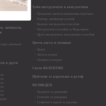
Хоби инструменти и консумативи
Предпазни самовъзстановяващи подложки
, материали и
Режещи, пробиващи и релеф
Квилинг инструменти и пособия
и, химикали,
Инструменти и пособия за Моделиране
ци
Други инструменти, консумативи и пособия
Цветя,листа и тичинки
стери, химикали
Цветя
Листа и клонки
Тичинки и плодове
ели и други
Свети ВАЛЕНТИН
 см
Шаблони за изрязване и релеф
 см
 см
ВЕЛИКДЕН
 см
 см
Предмети за декорация
уги
Елементи за декорация
адпис
Салфетки и хартии за декупаж