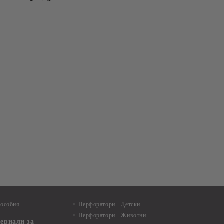
пособия
Перфоратори - Детски
Перфоратори - Животни
териали за