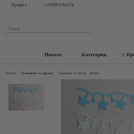
Профил
+359893782676
Начало
Категории
Пр
Начало
Елементи от хартия
Елементи от хартия - Детски