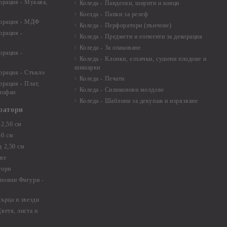
орация - Мукава,
Коледа - Панделки, ширити и конци
Коелда - Папки за релеф
корация - МДФ
Коледа - Перфоратори (пънчове)
орация -
Коледа - Предмети и елементи за декорация
Коледа - За опаковане
орация -
Коледа - Kлонки, елхички, сушени плодове и
шишарки
орация - Стъкло
Коледа - Печати
орация - Плат,
Коледа - Силиконови молдове
елофан
Коледа - Шаблони за декупаж и изрязване
ратори
2,50 см
50 см
 2,50 см
ве
тори
новни Фигури -
ърца и звезди
ветя, листа и