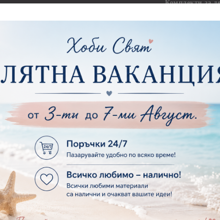
Комплекти за д
ртия - Рамки
ртия - Цветя, листа и клони
Лепила и лепящ
ртия - За Жени
Лепила
ртия - За Мъже
Лепящи ленти
ртия - Морски
3D Повдигащи к
ртия - Къщи, Врати, Прозорци, Огради, Фенери
ленти
ртия - Пътешествия и Фото моменти
Магнити
тия - Такове, табелки, етикети
Велкро
ртия - Многопластови елементи
Силикон
ртия - Други
Фото ъгли
ртия - Готови композиции
Макраме
ртия - Микс елементи
ртия - Коледа и Зима
Макраме Основи 
Макраме Основи 
ирен картон
Макраме Основи 
рен картон - Декоративни рамки
Макраме - Друг
рен картон - Надписи на български
Опаковки
рен картон - Ъгли и орнаменти
рен картон - Сватба
Мебелен обков 
рен картон - Училище, Дипломиране и Завършване
Дръжки