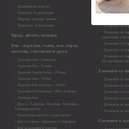
Елементи от би
Дизайнерски хартии
Елементи от би
Елементи за декорация
Елементи от би
Ширити, шевици, канапи
Елементи от би
Предмети за декорация
Елементи от би
Елементи от би
Брадс, айлетс, холдери
съкровища и екс
Елементи от би
Бои - акрилни, гланц, мат, перла,
Елементи от би
металик, текстилни и други
Елементи от би
Акрилни бои - Stamperia
3D картички, ал
Акрилни бои - Pentart
Елементи от ш
Акрилни бои металик - Pentart
Акрилни бои - Artiste
Елементи от шп
Акрилна боя металик - Artiste
Елементи от шп
Акрилни бои металик - Dora Cadence
Елементи от шп
Антични бои
Елементи от шп
Други - Акрилни, Маслени, Темперни,
Елементи от шп
Тебеширени бои
Елементи от шп
Алкохолни мастила и оцветители
Елементи и ма
Бои за стъкло, керамика и стирофом
Бои за коприна и текстил