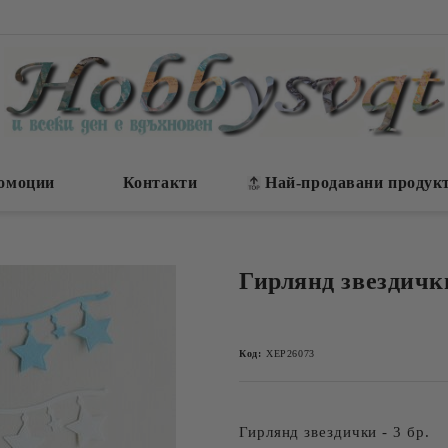
омоции
Контакти
Най-продавани продук
Гирлянд звездички
Код:
ХЕР26073
Гирлянд звездички - 3 бр.