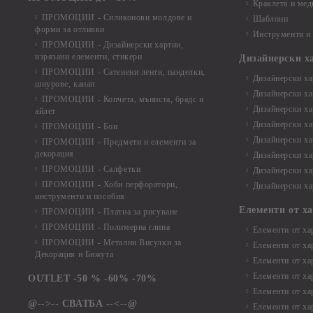
Краклета и ме
ПРОМОЦИИ - Силиконови молдове и
Шаблони
форми за отливки
Инструменти и
ПРОМОЦИИ - Дизайнерски хартии,
изрязани елементи, стикери
Дизайнерски х
ПРОМОЦИИ - Сатенени ленти, панделки,
Дизайнерски хар
шнурове, канап
Дизайнерски хар
ПРОМОЦИИ - Копчета, мъниста, брадс и
Дизайнерски хар
айлет
Дизайнерски ха
ПРОМОЦИИ - Бои
Дизайнерски хар
ПРОМОЦИИ - Предмети и елементи за
декорация
Дизайнерски ха
ПРОМОЦИИ - Салфетки
Дизайнерски ха
ПРОМОЦИИ - Хоби перфоратори,
Дизайнерски ха
инструменти и пособия
Елементи от х
ПРОМОЦИИ - Платна за рисуване
ПРОМОЦИИ - Полимерна глина
Елементи от ха
ПРОМОЦИИ - Метални Висулки за
Елементи от ха
Декорация и Бижута
Елементи от ха
Елементи от ха
OUTLET -50 % -60% -70%
Елементи от ха
@-->-- СВАТБА --<--@
Елементи от ха