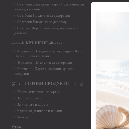
Елементи от ха
Сватбени Декупажни хартии, дизайнерски
хартии, картони
Елементи от ха
Сватбени Предмети за декорация
Елементи от ха
Сватбени Елементи за декораци
Елементи от ха
Сватба - Перли, камъчета, панделки и
Елементи от ха
дантели
Елементи от ха
Елементи от ха
--<--@ КРЪЩЕНЕ @-->--
Елементи то хар
Кръщене - Предмети за декорация - Кутии,
Елементи от ха
Папки, Бутилки, Книги
Елементи от ха
Кръщене - Елементи за декорация
Елементи от ха
Кръщене - Хартии, картони, данели ,
Елементи от ха
панделки
Елементи от ха
@--:---ГОТОВИ ПРОДУКТИ ---:--@
Елементи от б
Персанализирани подаръци
Елементи от би
За дома и уюта
Елементи от би
За книгите и хората
Елементи от би
Картички, пликове и покани
Елементи от би
Коледа
Елементи от би
Етно