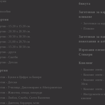
диуми
бижута
 пособия
Заготовки за к
пликове
артии
Заготовки за ка
тии - 15.20 х 15.20 см.
Пликове
тии - 20.30 х 20.30 см.
тии - 30.50 х 30.50 см.
Заготовки за па
пожелания и ал
ртии - 21,00 х 29,70 см
тии - 15.20 x 30.50 см.
Изрязани елеме
ртии - други
Стикери
ртии - Сватби
ртии - Детски
Квилинг
Квилинг ленти -
артия
Квилинг ленти -
ртия - Букви и Цифри за Банери
Квилинг ленти -
ртия - Детски
30см.
ртия - Училище, Дипломиране и Абитуриентски
Квилинг ленти -
ртия - Животни, птици, пеперуди
Инструменти и п
ртия - Любов, Сватба, Свети Валентин
квилинг
ртия - Дантели, бордюри, ъгли