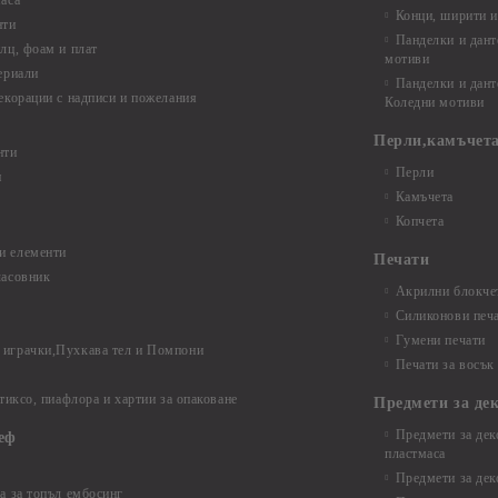
аса
Конци, ширити и
нти
Панделки и дант
лц, фоам и плат
мотиви
ериали
Панделки и дант
екорации с надписи и пожелания
Коледни мотиви
Перли,камъчета
нти
Перли
и
Камъчета
Копчета
и елементи
Печати
часовник
Акрилни блокчет
Силиконови печ
Гумени печати
играчки,Пухкава тел и Помпони
Печати за восък
 тиксо, пиафлора и хартии за опаковане
Предмети за де
Предмети за дек
еф
пластмаса
Предмети за дек
а за топъл ембосинг