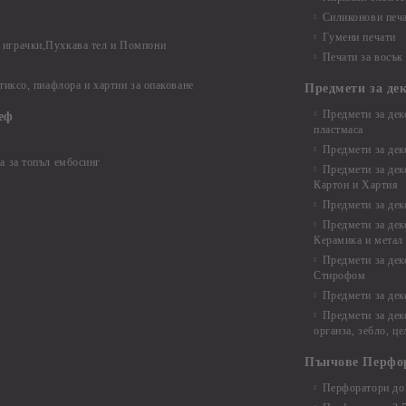
Силиконови печ
Гумени печати
играчки,Пухкава тел и Помпони
Печати за восък
 тиксо, пиафлора и хартии за опаковане
Предмети за де
Предмети за дек
еф
пластмаса
Предмети за дек
а за топъл ембосинг
Предмети за дек
Картон и Хартия
Предмети за де
Предмети за дек
Керамика и метал
Предмети за дек
Стирофом
Предмети за дек
Предмети за дек
органза, зебло, ц
Пънчове Перфо
Перфоратори до 