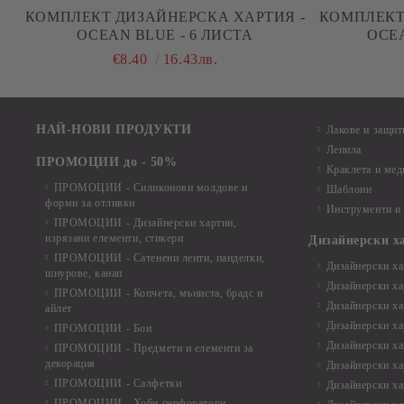
КОМПЛЕКТ ДИЗАЙНЕРСКА ХАРТИЯ -
КОМПЛЕКТ
OCEAN BLUE - 6 ЛИСТА
OCEA
€8.40
16.43лв.
НАЙ-НОВИ ПРОДУКТИ
Лакове и защит
Лепила
ПРОМОЦИИ до - 50%
Краклета и ме
ПРОМОЦИИ - Силиконови молдове и
Шаблони
форми за отливки
Инструменти и
ПРОМОЦИИ - Дизайнерски хартии,
изрязани елементи, стикери
Дизайнерски х
ПРОМОЦИИ - Сатенени ленти, панделки,
Дизайнерски хар
шнурове, канап
Дизайнерски хар
ПРОМОЦИИ - Копчета, мъниста, брадс и
Дизайнерски хар
айлет
Дизайнерски ха
ПРОМОЦИИ - Бои
Дизайнерски хар
ПРОМОЦИИ - Предмети и елементи за
декорация
Дизайнерски ха
ПРОМОЦИИ - Салфетки
Дизайнерски ха
ПРОМОЦИИ - Хоби перфоратори,