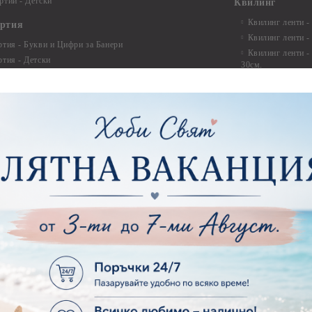
ртии - Детски
Квилинг
Квилинг ленти -
артия
Квилинг ленти -
ртия - Букви и Цифри за Банери
Квилинг ленти -
ртия - Детски
30см.
ртия - Училище, Дипломиране и Абитуриентски
Квилинг ленти -
ртия - Животни, птици, пеперуди
Инструменти и п
ртия - Любов, Сватба, Свети Валентин
квилинг
ртия - Дантели, бордюри, ъгли
Комплекти за д
ртия - Рамки
ртия - Цветя, листа и клони
Лепила и лепящ
ртия - За Жени
Лепила
ртия - За Мъже
Лепящи ленти
ртия - Морски
3D Повдигащи к
ртия - Къщи, Врати, Прозорци, Огради, Фенери
ленти
ртия - Пътешествия и Фото моменти
Магнити
тия - Такове, табелки, етикети
Велкро
ртия - Многопластови елементи
Силикон
ртия - Други
Фото ъгли
ртия - Готови композиции
Макраме
ртия - Микс елементи