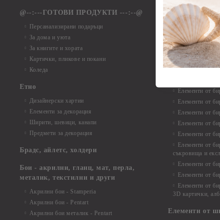
Елементи от ха
@--:---ГОТОВИ ПРОДУКТИ ---:--@
Елементи от б
Персанализирани подаръци
Елементи от би
За дома и уюта
Елементи от би
За книгите и хората
Елементи от би
Картички, пликове и покани
Елементи от би
Коледа
Елементи от би
Етно
Елементи от би
Дизайнерски хартии
Елементи от би
Елементи за декорация
Елементи от би
Ширити, шевици, канапи
Елементи от би
Предмети за декорация
Елементи от би
Елементи от би
Брадс, айлетс, холдери
съкровища и екс
Елементи от би
Бои - акрилни, гланц, мат, перла,
Елементи от би
металик, текстилни и други
Елементи от би
Акрилни бои - Stamperia
3D картички, ал
Акрилни бои - Pentart
Елементи от ш
Акрилни бои металик - Pentart