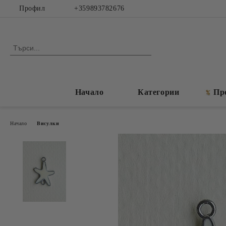
Профил
+359893782676
Начало
Категории
Пр
Начало
Висулки