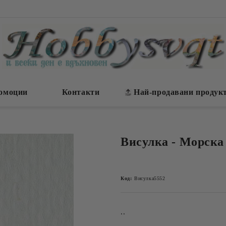
омоции
Контакти
Най-продавани продук
Висулка - Морска з
Код:
Висулка5552
..