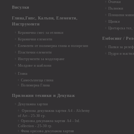
Очички
Висулки
Пълнежи
Плюшени мини 
Глина,Гипс, Калъпи, Елементи,
Щипки
Инструменти
Цветарска тел,
Керамична смес за отливки
Ембосинг / Рел
Керамични елементи
Елементи от полимерна глина и полирезин
Папки за релеф
Пластични елементи
Пудри и мастил
Инструменти за моделиране
Молдове и шаблони
Глина
Самосъхнеща глина
Полимерна Глина
Приложни техники и Декупаж
Декупажна хартия
Оризова декупажна хартия А4 - Alchemy
of Art - 25-30 гр.
Оризова декупажна хартия А4 - Itd.
Collection - 25-30 гр.
Фина оризова декупажна хартия