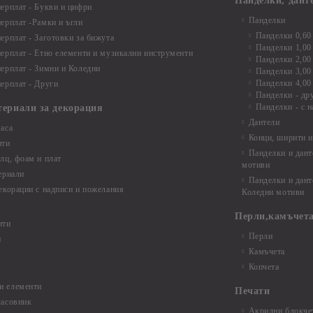
Панделки, дант
ерплат - Букви и цифри
Панделки
ерплат -Рамки и ъгли
Панделки 0,60
ерплат - Заготовки за бижута
Панделки 1,00
ерплат - Етно елементи и музикални инструменти
Панделки 2,00
ерплат - Зимни и Коледни
Панделки 3,00
Панделки 4,00
ерплат - Други
Панделки - др
Панделки - с н
териали за декорация
Дантели
аса
Конци, ширити и
нти
Панделки и дант
лц, фоам и плат
мотиви
ериали
Панделки и дант
екорации с надписи и пожелания
Коледни мотиви
Перли,камъчета
нти
Перли
и
Камъчета
Копчета
и елементи
Печати
часовник
Акрилни блокчет