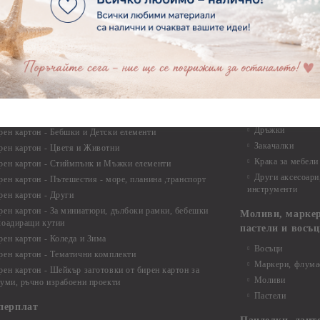
ртия - Коледа и Зима
Макраме Основи 
Макраме Основи 
ирен картон
Макраме Основи 
рен картон - Декоративни рамки
Макраме - Друг
рен картон - Надписи на български
Опаковки
рен картон - Ъгли и орнаменти
рен картон - Сватба
Мебелен обков 
рен картон - Училище, Дипломиране и Завършване
Дръжки
рен картон - Бебшки и Детски елементи
Закачалки
рен картон - Цветя и Животни
Крака за мебели
рен картон - Стиймпънк и Мъжки елементи
Други аксесоари
рен картон - Пътешестия - море, планина ,транспорт
инструменти
рен картон - Други
рен картон - За миниатюри, дълбоки рамки, бебешки
Моливи, маркер
лоадиращи кутии
пастели и восъ
рен картон - Коледа и Зима
Восъци
рен картон - Тематични комплекти
Маркери, флума
рен картон - Шейкър заготовки от бирен картон за
Моливи
буми, ръчно израбоени проекти
Пастели
перплат