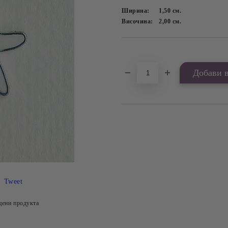
Ширина:
1,50
см.
Височина:
2,00
см.
Добави в желани
Tweet
цени продукта