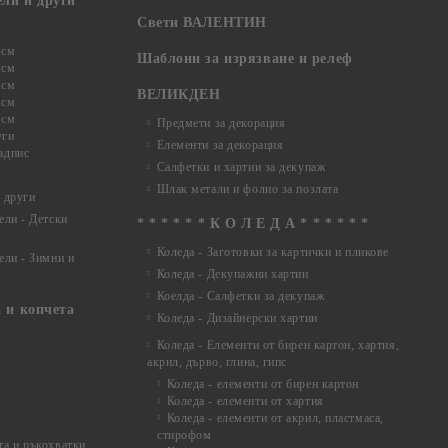
ели и други
Свети ВАЛЕНТИН
 см
Шаблони за изрязване и релеф
 см
 см
ВЕЛИКДЕН
 см
 см
Предмети за декорация
уги
Елементи за декорация
адпис
Салфетки и хартии за декупаж
Шлак метали и фолио за позлата
 други
ели - Детски
* * * * * * К О Л Е Д А * * * * * *
Коледа - Заготовки за картички и пликове
ели - Зимни и
Коледа - Декупажни хартии
Коелда - Салфетки за декупаж
 и копчета
Коледа - Дизайнерски хартии
Коледа - Eлементи от бирен картон, хартия,
акрил, дърво, глина, гипс
Коледа - елементи от бирен картон
Коледа - елементи от хартия
Коледа - елементи от акрил, пластмаса,
стирофом
а и ръкохватки