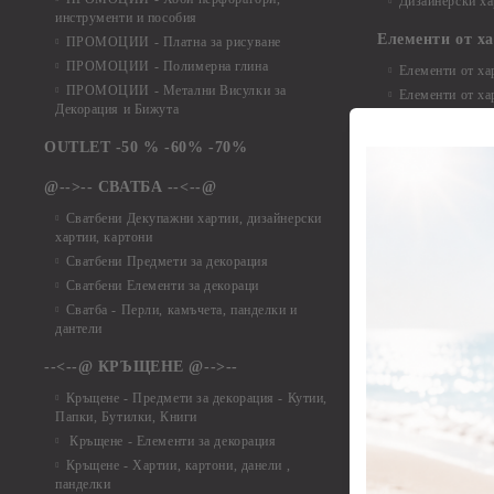
Дизайнерски ха
инструменти и пособия
Елементи от х
ПРОМОЦИИ - Платна за рисуване
ПРОМОЦИИ - Полимерна глина
Елементи от ха
ПРОМОЦИИ - Метални Висулки за
Елементи от ха
Декорация и Бижута
Елементи от ха
Елементи от ха
OUTLET -50 % -60% -70%
Елементи от ха
@-->-- СВАТБА --<--@
Елементи от ха
Елементи от ха
Сватбени Декупажни хартии, дизайнерски
хартии, картони
Елементи от ха
Сватбени Предмети за декорация
Елементи от ха
Сватбени Елементи за декораци
Елементи от ха
Сватба - Перли, камъчета, панделки и
Елементи от ха
дантели
Елементи от ха
Елементи от ха
--<--@ КРЪЩЕНЕ @-->--
Елементи то хар
Кръщене - Предмети за декорация - Кутии,
Елементи от ха
Папки, Бутилки, Книги
Елементи от ха
Кръщене - Елементи за декорация
Елементи от ха
Кръщене - Хартии, картони, данели ,
Елементи от ха
панделки