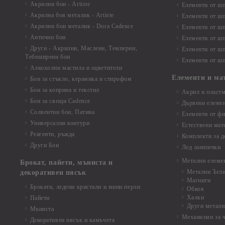
Акрилни бои - Artiste
Елементи от шп
Акрилна боя металик - Artiste
Елементи от шп
Акрилни бои металик - Dora Cadence
Елементи от шп
Антични бои
Елементи от шп
Други - Акрилни, Маслени, Темперни,
Елементи от шп
Тебеширени бои
Елементи от шп
Алкохолни мастила и оцветители
Елементи и ма
Бои за стъкло, керамика и стирофом
Бои за коприна и текстил
Акрил и пластм
Бои за свещи Cadence
Дървени елеме
Солвентни бои, Патина
Елементи от фи
Универсални контури
Естествени мат
Реагенти, ръжда
Комплекти за д
Други Бои
Лед лампички
Метални елеме
Брокат, пайети, мъниста и
Метални Ъгл
декоративен пясък
Магнити
Брокати, ледени кристали и мини перли
Обков
Халки
Пайети
Други металн
Мъниста
Механизми за 
Декоративен пясък и камъчета