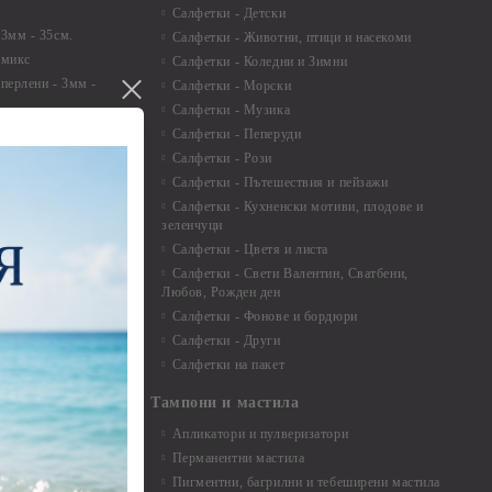
Салфетки - Детски
 3мм - 35см.
Салфетки - Животни, птици и насекоми
 микс
Салфетки - Коледни и Зимни
 перлени - 3мм -
Салфетки - Морски
Салфетки - Музика
 8мм
Салфетки - Пеперуди
особия за
Салфетки - Рози
Салфетки - Пътешествия и пейзажи
екорация
Салфетки - Кухненски мотиви, плодове и
зеленчуци
и средства
Салфетки - Цветя и листа
Салфетки - Свети Валентин, Сватбени,
Любов, Рожден ден
Салфетки - Фонове и бордюри
вадратчета и
Салфетки - Други
Салфетки на пакет
Тампони и мастила
Апликатори и пулверизатори
Перманентни мастила
Пигментни, багрилни и тебеширени мастила