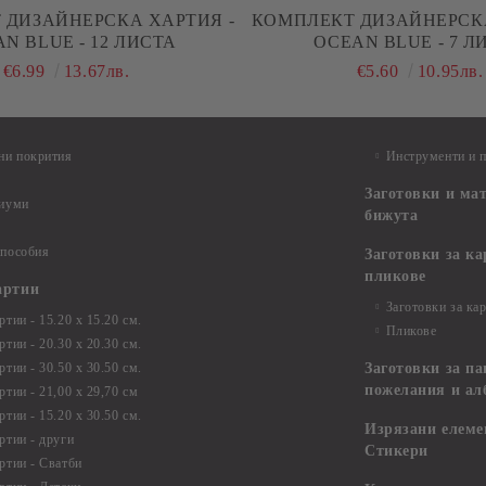
 ДИЗАЙНЕРСКА ХАРТИЯ -
КОМПЛЕКТ ДИЗАЙНЕРСКА
N BLUE - 12 ЛИСТА
OCEAN BLUE - 7 Л
€6.99
13.67лв.
€5.60
10.95лв.
ни покрития
Инструменти и 
Заготовки и ма
диуми
бижута
 пособия
Заготовки за к
пликове
артии
Заготовки за ка
тии - 15.20 х 15.20 см.
Пликове
тии - 20.30 х 20.30 см.
тии - 30.50 х 30.50 см.
Заготовки за па
пожелания и ал
ртии - 21,00 х 29,70 см
тии - 15.20 x 30.50 см.
Изрязани елеме
ртии - други
Стикери
ртии - Сватби