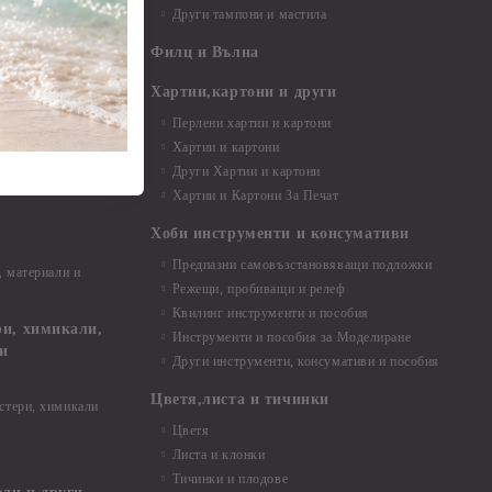
Други тампони и мастила
- до 6,00 см
- 7,00 - 15,00 см
Филц и Вълна
- над 15,00 см
и материали
Хартии,картони и други
Перлени хартии и картони
Хартии и картони
и аксесоари
Други Хартии и картони
Хартии и Картони За Печат
Хоби инструменти и консумативи
Предпазни самовъзстановяващи подложки
, материали и
Режещи, пробиващи и релеф
Квилинг инструменти и пособия
и, химикали,
Инструменти и пособия за Моделиране
ци
Други инструменти, консумативи и пособия
Цветя,листа и тичинки
стери, химикали
Цветя
Листа и клонки
Тичинки и плодове