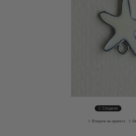
Сподели
Изпрати на приятел
О