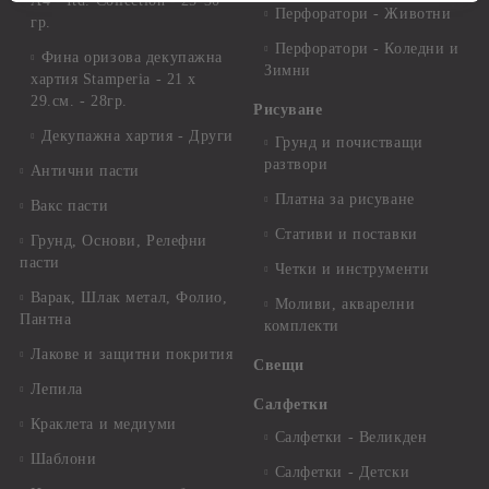
А4 - Itd. Collection - 25-30
Перфоратори - Животни
гр.
Перфоратори - Коледни и
Фина оризова декупажна
Зимни
хартия Stamperia - 21 х
29.см. - 28гр.
Рисуване
Декупажна хартия - Други
Грунд и почистващи
разтвори
Антични пасти
Платна за рисуване
Вакс пасти
Стативи и поставки
Грунд, Основи, Релефни
пасти
Четки и инструменти
Варак, Шлак метал, Фолио,
Моливи, акварелни
Пантна
комплекти
Лакове и защитни покрития
Свещи
Лепила
Салфетки
Краклета и медиуми
Салфетки - Великден
Шаблони
Салфетки - Детски