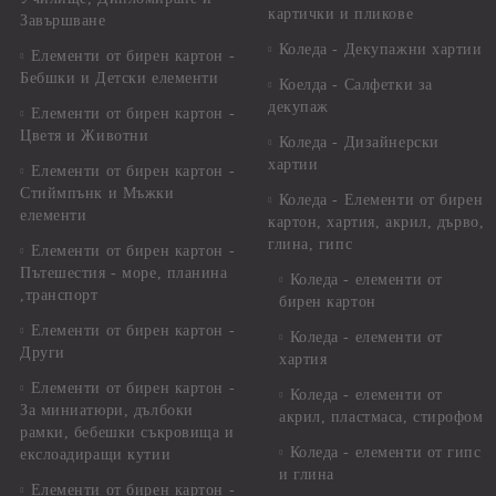
картички и пликове
Завършване
Коледа - Декупажни хартии
Елементи от бирен картон -
Бебшки и Детски елементи
Коелда - Салфетки за
декупаж
Елементи от бирен картон -
Цветя и Животни
Коледа - Дизайнерски
хартии
Елементи от бирен картон -
Стиймпънк и Мъжки
Коледа - Eлементи от бирен
елементи
картон, хартия, акрил, дърво,
глина, гипс
Елементи от бирен картон -
Пътешестия - море, планина
Коледа - елементи от
,транспорт
бирен картон
Елементи от бирен картон -
Коледа - елементи от
Други
хартия
Елементи от бирен картон -
Коледа - елементи от
За миниатюри, дълбоки
акрил, пластмаса, стирофом
рамки, бебешки съкровища и
Коледа - елементи от гипс
екслоадиращи кутии
и глина
Елементи от бирен картон -