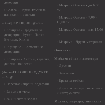
декораци
Макраме Основи - до 6,00
Сватба - Перли, камъчета,
см
панделки и дантели
Макраме Основи - 7,00 -
15,00 см
--<--@ КРЪЩЕНЕ @-->--
Макраме Основи - над 15,00
Кръщене - Предмети за
см
декорация - Кутии, Папки,
Бутилки, Книги
Макраме - Други материали
Кръщене - Елементи за
Опаковки
декорация
Мебелен обков и аксесоари
Кръщене - Хартии, картони,
данели , панделки
Дръжки
@--:---ГОТОВИ ПРОДУКТИ
Закачалки
---:--@
Крака за мебели
Персанализирани подаръци
Други аксесоари, материали
За дома и уюта
и инструменти
За книгите и хората
Моливи, маркери, химикали,