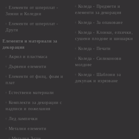
Коледа - Предмети и
Елементи от шперплат -
елементи за декорация
Зимни и Коледни
Коледа - За опаковане
Елементи от шперплат -
Други
Коледа - Kлонки, елхички,
сушени плодове и шишарки
Елементи и материали за
декорация
Коледа - Печати
Акрил и пластмаса
Коледа - Силиконови
молдове
Дървени елементи
Коледа - Шаблони за
Елементи от филц, фоам и
декупаж и изрязване
плат
Естествени материали
Комплекти за декорации с
надписи и пожелания
Лед лампички
Метални елементи
Метални Ъгли