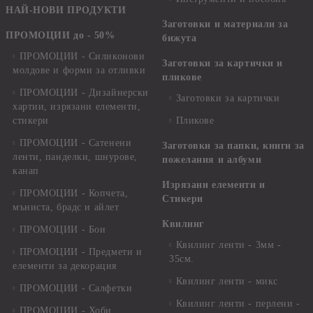
НАЙ-НОВИ ПРОДУКТИ
Заготовки и материали за
ПРОМОЦИИ до - 50%
бижута
ПРОМОЦИИ - Силиконови
Заготовки за картички и
молдове и форми за отливки
пликове
ПРОМОЦИИ - Дизайнерски
Заготовки за картички
хартии, изрязани елементи,
стикери
Пликове
ПРОМОЦИИ - Сатенени
Заготовки за папки, книги за
ленти, панделки, шнурове,
пожелания и албуми
канап
Изрязани елементи и
ПРОМОЦИИ - Копчета,
Стикери
мъниста, брадс и айлет
Квилинг
ПРОМОЦИИ - Бои
Квилинг ленти - 3мм -
ПРОМОЦИИ - Предмети и
35см.
елементи за декорация
Квилинг ленти - микс
ПРОМОЦИИ - Салфетки
Квилинг ленти - перлени -
ПРОМОЦИИ - Хоби