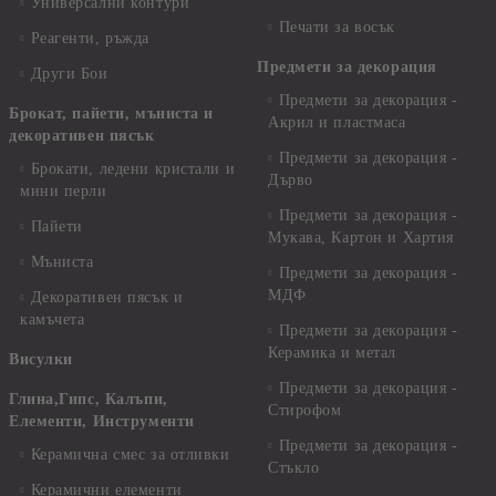
Универсални контури
Печати за восък
Реагенти, ръжда
Предмети за декорация
Други Бои
Предмети за декорация -
Брокат, пайети, мъниста и
Акрил и пластмаса
декоративен пясък
Предмети за декорация -
Брокати, ледени кристали и
Дърво
мини перли
Предмети за декорация -
Пайети
Мукава, Картон и Хартия
Мъниста
Предмети за декорация -
МДФ
Декоративен пясък и
камъчета
Предмети за декорация -
Керамика и метал
Висулки
Предмети за декорация -
Глина,Гипс, Калъпи,
Стирофом
Елементи, Инструменти
Предмети за декорация -
Керамична смес за отливки
Стъкло
Керамични елементи