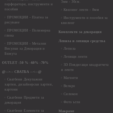
3мм - 30см.
перфоратори, инструменти и
пособия
Квилинг ленти - 8мм
ПРОМОЦИИ - Платна за
Инструменти и пособия за
рисуване
квилинг
ПРОМОЦИИ - Полимерна
Комплекти за декорация
глина
Лепила и лепящи средства
ПРОМОЦИИ - Метални
Висулки за Декорация и
Лепила
Бижута
Лепящи ленти
OUTLET -50 % -60% -70%
3D Повдигащи квадратчета
и ленти
@-->-- СВАТБА --<--@
Магнити
Сватбени Декупажни
хартии, дизайнерски хартии,
Велкро
картони
Силикон
Сватбени Предмети за
Фото ъгли
декорация
Сватбени Елементи за
Макраме