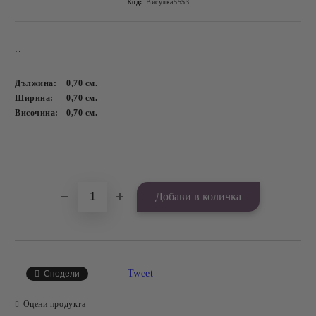
Код:
Висулка5553
..
Дължина:
0,70
см.
Ширина:
0,70
см.
Височина:
0,70
см.
Добави в желани
Tweet
Сподели
Оцени продукта