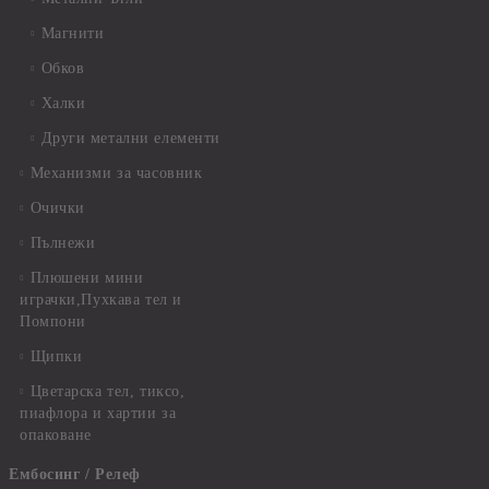
Магнити
Обков
Халки
Други метални елементи
Механизми за часовник
Очички
Пълнежи
Плюшени мини
играчки,Пухкава тел и
Помпони
Щипки
Цветарска тел, тиксо,
пиафлора и хартии за
опаковане
Ембосинг / Релеф