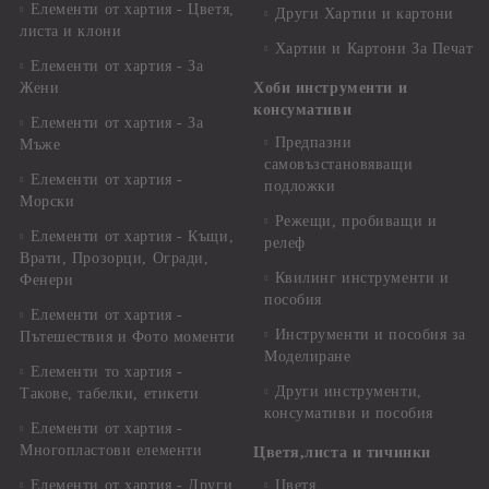
Елементи от хартия - Цветя,
Други Хартии и картони
листа и клони
Хартии и Картони За Печат
Елементи от хартия - За
Жени
Хоби инструменти и
консумативи
Елементи от хартия - За
Предпазни
Мъже
самовъзстановяващи
Елементи от хартия -
подложки
Морски
Режещи, пробиващи и
Елементи от хартия - Къщи,
релеф
Врати, Прозорци, Огради,
Квилинг инструменти и
Фенери
пособия
Елементи от хартия -
Инструменти и пособия за
Пътешествия и Фото моменти
Моделиране
Елементи то хартия -
Други инструменти,
Такове, табелки, етикети
консумативи и пособия
Елементи от хартия -
Многопластови елементи
Цветя,листа и тичинки
Елементи от хартия - Други
Цветя