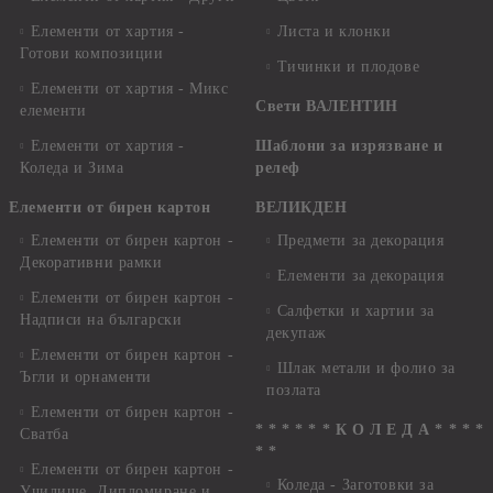
Елементи от хартия -
Листа и клонки
Готови композиции
Тичинки и плодове
Елементи от хартия - Микс
Свети ВАЛЕНТИН
елементи
Елементи от хартия -
Шаблони за изрязване и
Коледа и Зима
релеф
Елементи от бирен картон
ВЕЛИКДЕН
Елементи от бирен картон -
Предмети за декорация
Декоративни рамки
Елементи за декорация
Елементи от бирен картон -
Салфетки и хартии за
Надписи на български
декупаж
Елементи от бирен картон -
Шлак метали и фолио за
Ъгли и орнаменти
позлата
Елементи от бирен картон -
* * * * * * К О Л Е Д А * * * *
Сватба
* *
Елементи от бирен картон -
Коледа - Заготовки за
Училище, Дипломиране и