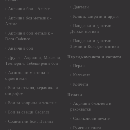
Дантели
Акрилни бои - Artiste
Конци, ширити и други
Акрилна боя металик -
Artiste
Панделки и дантели -
Детски мотиви
Акрилни бои металик -
Dora Cadence
Панделки и дантели -
Зимни и Коледни мотиви
Антични бои
Перли,камъчета и копчета
Други - Акрилни, Маслени,
Темперни, Тебеширени бои
Перли
Алкохолни мастила и
Камъчета
оцветители
Копчета
Бои за стъкло, керамика и
стирофом
Печати
Бои за коприна и текстил
Акрилни блокчета и
ръкохватки
Бои за свещи Cadence
Силиконови печати
Солвентни бои, Патина
Гумени печати