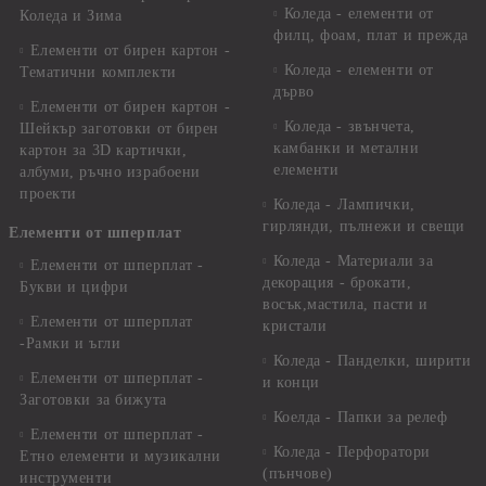
Коледа - елементи от
Коледа и Зима
филц, фоам, плат и прежда
Елементи от бирен картон -
Коледа - елементи от
Тематични комплекти
дърво
Елементи от бирен картон -
Коледа - звънчета,
Шейкър заготовки от бирен
камбанки и метални
картон за 3D картички,
елементи
албуми, ръчно израбоени
проекти
Коледа - Лампички,
гирлянди, пълнежи и свещи
Елементи от шперплат
Коледа - Материали за
Елементи от шперплат -
декорация - брокати,
Букви и цифри
восък,мастила, пасти и
Елементи от шперплат
кристали
-Рамки и ъгли
Коледа - Панделки, ширити
Елементи от шперплат -
и конци
Заготовки за бижута
Коелда - Папки за релеф
Елементи от шперплат -
Коледа - Перфоратори
Етно елементи и музикални
(пънчове)
инструменти