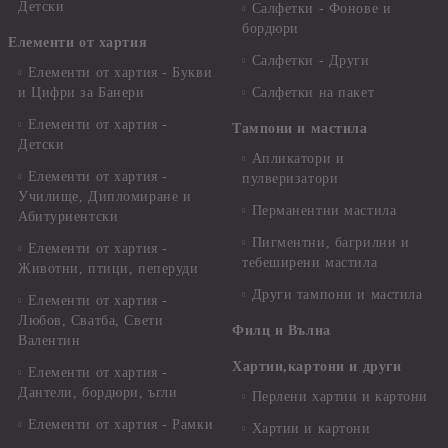
Детски
Салфетки - Фонове и
бордюри
Елементи от хартия
Салфетки - Други
Елементи от хартия - Букви
и Цифри за Банери
Салфетки на пакет
Елементи от хартия -
Тампони и мастила
Детски
Апликатори и
Елементи от хартия -
пулверизатори
Училище, Дипломиране и
Перманентни мастила
Абитуриентски
Пигментни, багрилни и
Елементи от хартия -
тебеширени мастила
Животни, птици, пеперуди
Други тампони и мастила
Елементи от хартия -
Любов, Сватба, Свети
Филц и Вълна
Валентин
Хартии,картони и други
Елементи от хартия -
Дантели, бордюри, ъгли
Перлени хартии и картони
Елементи от хартия - Рамки
Хартии и картони