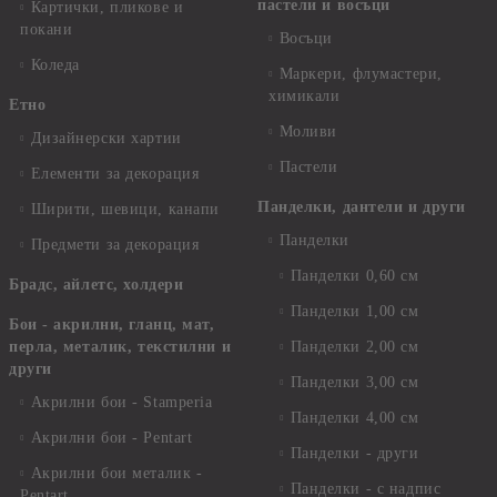
пастели и восъци
Картички, пликове и
покани
Восъци
Коледа
Маркери, флумастери,
химикали
Етно
Моливи
Дизайнерски хартии
Пастели
Елементи за декорация
Панделки, дантели и други
Ширити, шевици, канапи
Панделки
Предмети за декорация
Панделки 0,60 см
Брадс, айлетс, холдери
Панделки 1,00 см
Бои - акрилни, гланц, мат,
перла, металик, текстилни и
Панделки 2,00 см
други
Панделки 3,00 см
Акрилни бои - Stamperia
Панделки 4,00 см
Акрилни бои - Pentart
Панделки - други
Акрилни бои металик -
Панделки - с надпис
Pentart