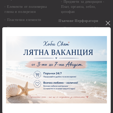
Предмети за декорация -
Елементи от полимерна
Плат, органза, зебло,
глина и полирезин
целофан
Пластични елементи
Пънчове Перфоратори
Инструменти за моделиране
Перфоратори до 2,50 см
Молдове и шаблони
Перфоратори 2,50 см
Глина
Перфоратори над 2,50 см
Самосъхнеща глина
Бордюрни пънчове
Полимерна Глина
Ъглови перфоратори
Перфоратори Основни
Приложни техники и
Фигури - кръгове, овали
Декупаж
Декупажна хартия
Перфоратори - Сърца и
звезди
Оризова декупажна
хартия А4 - Alchemy of Art -
Перфоратори - Цветя, листа
25-30 гр.
и клонки
Оризова декупажна хартия
Перфоратори - Детски