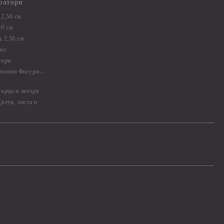
ратори
2,50 см
50 см
 2,50 см
ве
тори
новни Фигури -
ърца и звезди
ветя, листа и