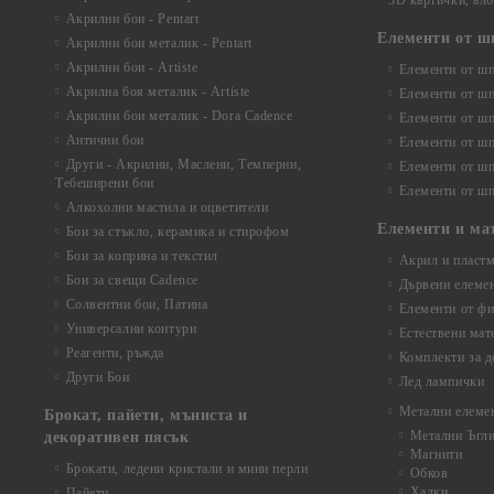
3D картички, ал
Акрилни бои - Pentart
Елементи от ш
Акрилни бои металик - Pentart
Акрилни бои - Artiste
Елементи от шп
Акрилна боя металик - Artiste
Елементи от шп
Акрилни бои металик - Dora Cadence
Елементи от шп
Антични бои
Елементи от шп
Други - Акрилни, Маслени, Темперни,
Елементи от шп
Тебеширени бои
Елементи от шп
Алкохолни мастила и оцветители
Елементи и ма
Бои за стъкло, керамика и стирофом
Бои за коприна и текстил
Акрил и пластм
Бои за свещи Cadence
Дървени елеме
Солвентни бои, Патина
Елементи от фи
Универсални контури
Естествени мат
Реагенти, ръжда
Комплекти за д
Други Бои
Лед лампички
Метални елеме
Брокат, пайети, мъниста и
Метални Ъгл
декоративен пясък
Магнити
Брокати, ледени кристали и мини перли
Обков
Халки
Пайети