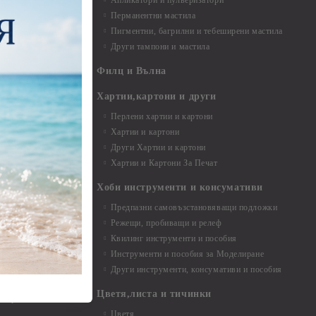
Апликатори и пулверизатори
Перманентни мастила
Пигментни, багрилни и тебеширени мастила
Други тампони и мастила
- до 6,00 см
- 7,00 - 15,00 см
Филц и Вълна
- над 15,00 см
и материали
Хартии,картони и други
Перлени хартии и картони
Хартии и картони
и аксесоари
Други Хартии и картони
Хартии и Картони За Печат
Хоби инструменти и консумативи
Предпазни самовъзстановяващи подложки
, материали и
Режещи, пробиващи и релеф
Квилинг инструменти и пособия
и, химикали,
Инструменти и пособия за Моделиране
ци
Други инструменти, консумативи и пособия
Цветя,листа и тичинки
стери, химикали
Цветя