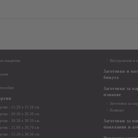
ни покрития
Инструменти и 
Заготовки и ма
диуми
бижута
 пособия
Заготовки за к
пликове
артии
Заготовки за ка
тии - 15.20 х 15.20 см.
Пликове
тии - 20.30 х 20.30 см.
тии - 30.50 х 30.50 см.
Заготовки за па
пожелания и ал
ртии - 21,00 х 29,70 см
тии - 15.20 x 30.50 см.