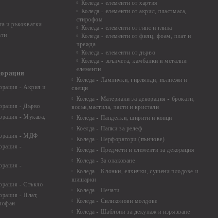
Коледа - елементи от хартия
Коледа - елементи от акрил, пластмаса,
стирофом
а и ръкохватки
Коледа - елементи от гипс и глина
ати
Коледа - елементи от филц, фоам, плат и
прежда
Коледа - елементи от дърво
Коледа - звънчета, камбанки и метални
елементи
корация
Коледа - Лампички, гирлянди, пълнежи и
орация - Акрил и
свещи
Коледа - Материали за декорация - брокати,
орация - Дърво
восък,мастила, пасти и кристали
орация - Мукава,
Коледа - Панделки, ширити и конци
Коелда - Папки за релеф
корация - МДФ
Коледа - Перфоратори (пънчове)
орация -
Коледа - Предмети и елементи за декорация
Коледа - За опаковане
орация -
Коледа - Kлонки, елхички, сушени плодове и
шишарки
орация - Стъкло
Коледа - Печати
орация - Плат,
Коледа - Силиконови молдове
елофан
Коледа - Шаблони за декупаж и изрязване