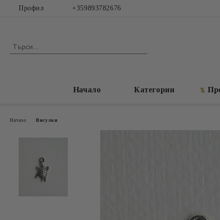
Профил
+359893782676
Начало
Категории
Пр
Начало
Висулки