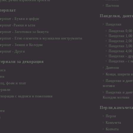
буми, ръчно израбоени проекти
Пастели
перплат
Панделки, дант
ерплат - Букви и цифри
Панделки
ерплат -Рамки и ъгли
Панделки 0,60
ерплат - Заготовки за бижута
Панделки 1,00
ерплат - Етно елементи и музикални инструменти
Панделки 2,00
ерплат - Зимни и Коледни
Панделки 3,00
Панделки 4,00
ерплат - Други
Панделки - др
Панделки - с н
териали за декорация
Дантели
аса
Конци, ширити и
нти
Панделки и дант
лц, фоам и плат
мотиви
ериали
Панделки и дант
екорации с надписи и пожелания
Коледни мотиви
Перли,камъчета
нти
Перли
и
Камъчета
Копчета