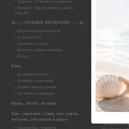
Кръщене - Елементи за декорация
Елементи от ха
Кръщене - Хартии, картони, данели ,
Елементи от ха
панделки
Елементи от ха
@--:---ГОТОВИ ПРОДУКТИ ---:--@
Елементи от б
Персанализирани подаръци
Елементи от би
За дома и уюта
Елементи от би
За книгите и хората
Елементи от би
Картички, пликове и покани
Елементи от би
Коледа
Елементи от би
Етно
Елементи от би
Дизайнерски хартии
Елементи от би
Елементи за декорация
Елементи от би
Ширити, шевици, канапи
Елементи от би
Предмети за декорация
Елементи от би
Елементи от би
Брадс, айлетс, холдери
съкровища и екс
Елементи от би
Бои - акрилни, гланц, мат, перла,
Елементи от би
металик, текстилни и други
Елементи от би
Акрилни бои - Stamperia