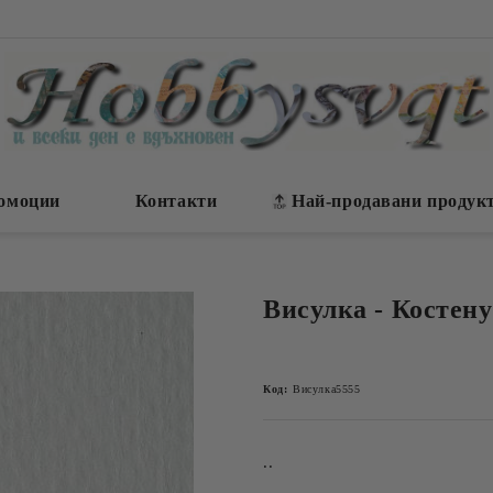
омоции
Контакти
Най-продавани продук
Висулка - Костен
Код:
Висулка5555
..