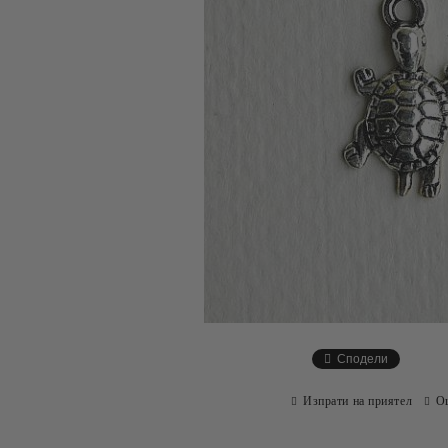
Сподели
Изпрати на приятел
О