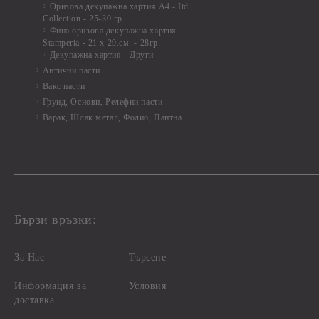
Оризова декупажна хартия А4 - Itd.
Collection - 25-30 гр.
Фина оризова декупажна хартия
Stamperia - 21 х 29.см. - 28гр.
Декупажна хартия - Други
Антични пасти
Вакс пасти
Грунд, Основи, Релефни пасти
Варак, Шлак метал, Фолио, Пантна
Бързи връзки:
За Нас
Търсене
Информация за
Условия
доставка