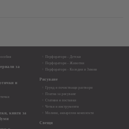
пособия
Перфоратори - Детски
Перфоратори - Животни
териали за
Перфоратори - Коледни и Зимни
Рисуване
артички и
Грунд и почистващи разтвори
Платна за рисуване
ртички
Стативи и поставки
Четки и инструменти
пки, книги за
Моливи, акварелни комплекти
буми
Свещи