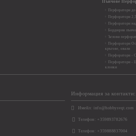
Пънчове Перфо
Перфоратори до 
Перфоратори 2,
Перфоратори над
Бордюрни пънчо
Ъглови перфора
Перфоратори Ос
кръгове, овали
Перфоратори - С
Перфоратори - Ц
клонки
Информация за контакти:
Имейл:
info@hobbysvqt.com
Телефон:
+359893782676
Телефон:
+359888837004