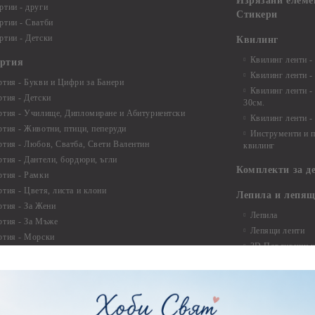
Изрязани елеме
ртии - други
Стикери
ртии - Сватби
ртии - Детски
Квилинг
Квилинг ленти -
артия
Квилинг ленти -
ртия - Букви и Цифри за Банери
Квилинг ленти -
ртия - Детски
30см.
ртия - Училище, Дипломиране и Абитуриентски
Квилинг ленти -
ртия - Животни, птици, пеперуди
Инструменти и п
ртия - Любов, Сватба, Свети Валентин
квилинг
ртия - Дантели, бордюри, ъгли
Комплекти за д
ртия - Рамки
ртия - Цветя, листа и клони
Лепила и лепящ
ртия - За Жени
Лепила
ртия - За Мъже
Лепящи ленти
ртия - Морски
3D Повдигащи к
ртия - Къщи, Врати, Прозорци, Огради, Фенери
ленти
ртия - Пътешествия и Фото моменти
Магнити
тия - Такове, табелки, етикети
Велкро
ртия - Многопластови елементи
Силикон
ртия - Други