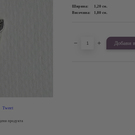
Ширина:
1,20
см.
Височина:
1,80
см.
Добави в желани
Tweet
цени продукта