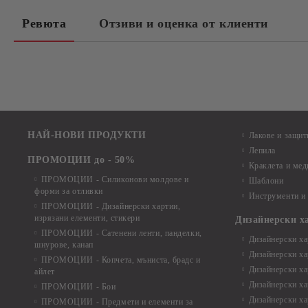
Ревюта
Отзиви и оценка от клиенти
НАЙ-НОВИ ПРОДУКТИ
Лакове и защит
Лепила
ПРОМОЦИИ до - 50%
Краклета и ме
ПРОМОЦИИ - Силиконови молдове и
Шаблони
форми за отливки
Инструменти и
ПРОМОЦИИ - Дизайнерски хартии,
изрязани елементи, стикери
Дизайнерски х
ПРОМОЦИИ - Сатенени ленти, панделки,
Дизайнерски хар
шнурове, канап
Дизайнерски хар
ПРОМОЦИИ - Копчета, мъниста, брадс и
Дизайнерски хар
айлет
Дизайнерски ха
ПРОМОЦИИ - Бои
Дизайнерски хар
ПРОМОЦИИ - Предмети и елементи за