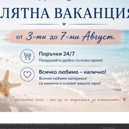
Фото ъгли
ртия - Готови композиции
Макраме
ртия - Микс елементи
ртия - Коледа и Зима
Макраме Основи 
Макраме Основи 
ирен картон
Макраме Основи 
рен картон - Декоративни рамки
Макраме - Друг
рен картон - Надписи на български
Опаковки
рен картон - Ъгли и орнаменти
рен картон - Сватба
Мебелен обков 
рен картон - Училище, Дипломиране и Завършване
Дръжки
рен картон - Бебшки и Детски елементи
Закачалки
рен картон - Цветя и Животни
Крака за мебели
рен картон - Стиймпънк и Мъжки елементи
Други аксесоари
рен картон - Пътешестия - море, планина ,транспорт
инструменти
рен картон - Други
рен картон - За миниатюри, дълбоки рамки, бебешки
Моливи, маркер
лоадиращи кутии
пастели и восъ
рен картон - Коледа и Зима
Восъци
рен картон - Тематични комплекти
Маркери, флума
рен картон - Шейкър заготовки от бирен картон за
Моливи