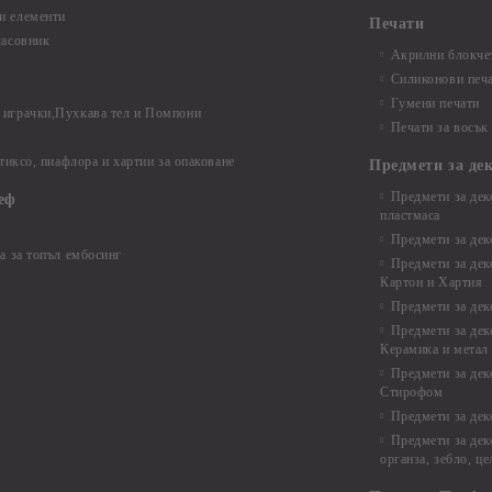
и елементи
Печати
часовник
Акрилни блокчет
Силиконови печ
Гумени печати
играчки,Пухкава тел и Помпони
Печати за восък
 тиксо, пиафлора и хартии за опаковане
Предмети за де
Предмети за дек
еф
пластмаса
Предмети за дек
а за топъл ембосинг
Предмети за дек
Картон и Хартия
Предмети за де
Предмети за дек
Керамика и метал
Предмети за дек
Стирофом
Предмети за дек
Предмети за дек
органза, зебло, ц