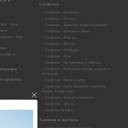
нти и
Салфетки
Салфетки - Великден
Салфетки - Детски
 3мм - 35см.
Салфетки - Животни, птици и насекоми
 микс
Салфетки - Коледни и Зимни
 перлени - 3мм -
Салфетки - Морски
Салфетки - Музика
 8мм
Салфетки - Пеперуди
особия за
Салфетки - Рози
Салфетки - Пътешествия и пейзажи
екорация
Салфетки - Кухненски мотиви, плодове и
зеленчуци
и средства
Салфетки - Цветя и листа
Салфетки - Свети Валентин, Сватбени,
Любов, Рожден ден
Салфетки - Фонове и бордюри
вадратчета и
Салфетки - Други
Салфетки на пакет
Тампони и мастила