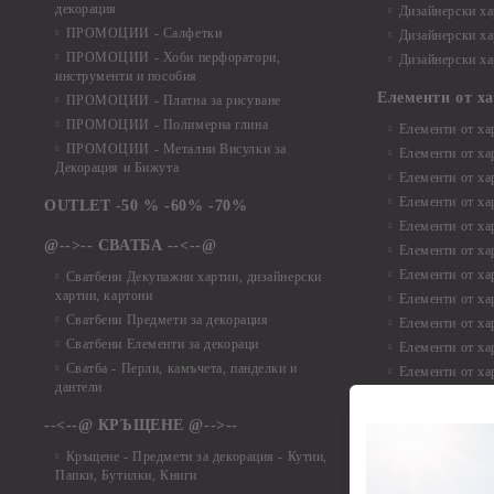
декорация
Дизайнерски ха
ПРОМОЦИИ - Салфетки
Дизайнерски ха
ПРОМОЦИИ - Хоби перфоратори,
Дизайнерски ха
инструменти и пособия
Елементи от х
ПРОМОЦИИ - Платна за рисуване
ПРОМОЦИИ - Полимерна глина
Елементи от ха
ПРОМОЦИИ - Метални Висулки за
Елементи от ха
Декорация и Бижута
Елементи от ха
Елементи от ха
OUTLET -50 % -60% -70%
Елементи от ха
@-->-- СВАТБА --<--@
Елементи от ха
Елементи от ха
Сватбени Декупажни хартии, дизайнерски
хартии, картони
Елементи от ха
Сватбени Предмети за декорация
Елементи от ха
Сватбени Елементи за декораци
Елементи от ха
Сватба - Перли, камъчета, панделки и
Елементи от ха
дантели
Елементи от ха
Елементи от ха
--<--@ КРЪЩЕНЕ @-->--
Елементи то хар
Кръщене - Предмети за декорация - Кутии,
Елементи от ха
Папки, Бутилки, Книги
Елементи от ха