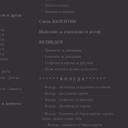
Листа и клонки
Тичинки и плодове
ели и други
Свети ВАЛЕНТИН
 см
Шаблони за изрязване и релеф
 см
 см
ВЕЛИКДЕН
 см
 см
Предмети за декорация
уги
Елементи за декорация
адпис
Салфетки и хартии за декупаж
Шлак метали и фолио за позлата
 други
ели - Детски
* * * * * * К О Л Е Д А * * * * * *
Коледа - Заготовки за картички и пликове
ели - Зимни и
Коледа - Декупажни хартии
Коелда - Салфетки за декупаж
 и копчета
Коледа - Дизайнерски хартии
Коледа - Eлементи от бирен картон, хартия,
акрил, дърво, глина, гипс
Коледа - елементи от бирен картон