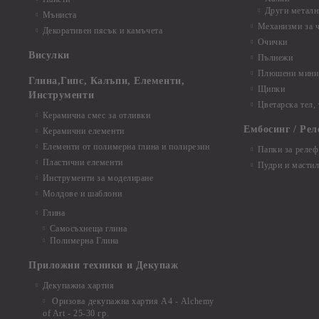
Други металн
Мъниста
Механизми за 
Декоративен пясък и камъчета
Очички
Висулки
Пълнежи
Плюшени мини 
Глина,Гипс, Калъпи, Елементи,
Щипки
Инструменти
Цветарска тел,
Керамична смес за отливки
Ембосинг / Рел
Керамични елементи
Елементи от полимерна глина и полирезин
Папки за релеф
Пластични елементи
Пудри и мастил
Инструменти за моделиране
Молдове и шаблони
Глина
Самосъхнеща глина
Полимерна Глина
Приложни техники и Декупаж
Декупажна хартия
Оризова декупажна хартия А4 - Alchemy
of Art - 25-30 гр.