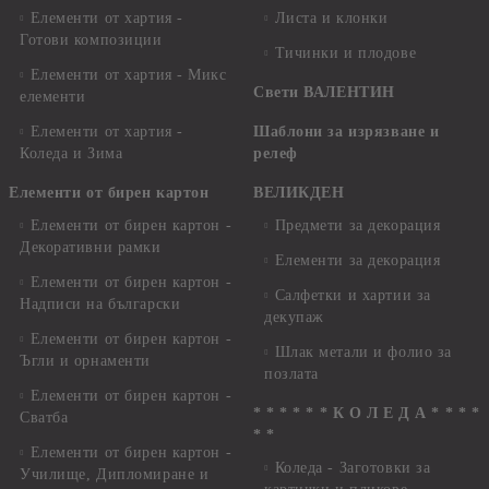
Елементи от хартия -
Листа и клонки
Готови композиции
Тичинки и плодове
Елементи от хартия - Микс
Свети ВАЛЕНТИН
елементи
Елементи от хартия -
Шаблони за изрязване и
Коледа и Зима
релеф
Елементи от бирен картон
ВЕЛИКДЕН
Елементи от бирен картон -
Предмети за декорация
Декоративни рамки
Елементи за декорация
Елементи от бирен картон -
Салфетки и хартии за
Надписи на български
декупаж
Елементи от бирен картон -
Шлак метали и фолио за
Ъгли и орнаменти
позлата
Елементи от бирен картон -
* * * * * * К О Л Е Д А * * * *
Сватба
* *
Елементи от бирен картон -
Коледа - Заготовки за
Училище, Дипломиране и