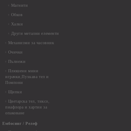
Магнити
Обков
Халки
Други метални елементи
Механизми за часовник
Очички
Пълнежи
Плюшени мини
играчки,Пухкава тел и
Помпони
Щипки
Цветарска тел, тиксо,
пиафлора и хартии за
опаковане
Ембосинг / Релеф