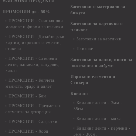
НАЙ-НОВИ ПРОДУКТИ
Заготовки и материали за
ПРОМОЦИИ до - 50%
бижута
ПРОМОЦИИ - Силиконови
Заготовки за картички и
молдове и форми за отливки
пликове
ПРОМОЦИИ - Дизайнерски
Заготовки за картички
хартии, изрязани елементи,
стикери
Пликове
ПРОМОЦИИ - Сатенени
Заготовки за папки, книги за
ленти, панделки, шнурове,
пожелания и албуми
канап
Изрязани елементи и
ПРОМОЦИИ - Копчета,
Стикери
мъниста, брадс и айлет
Квилинг
ПРОМОЦИИ - Бои
Квилинг ленти - 3мм -
ПРОМОЦИИ - Предмети и
35см.
елементи за декорация
Квилинг ленти - микс
ПРОМОЦИИ - Салфетки
Квилинг ленти - перлени -
ПРОМОЦИИ - Хоби
3мм - 30см.