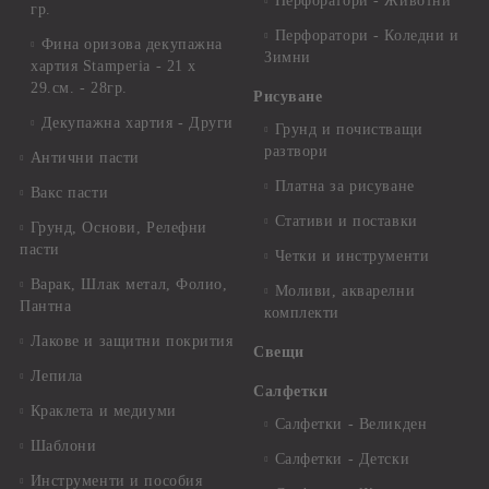
Перфоратори - Животни
гр.
Перфоратори - Коледни и
Фина оризова декупажна
Зимни
хартия Stamperia - 21 х
29.см. - 28гр.
Рисуване
Декупажна хартия - Други
Грунд и почистващи
разтвори
Антични пасти
Платна за рисуване
Вакс пасти
Стативи и поставки
Грунд, Основи, Релефни
пасти
Четки и инструменти
Варак, Шлак метал, Фолио,
Моливи, акварелни
Пантна
комплекти
Лакове и защитни покрития
Свещи
Лепила
Салфетки
Краклета и медиуми
Салфетки - Великден
Шаблони
Салфетки - Детски
Инструменти и пособия