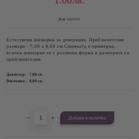
1.00лв.
Код:
ЕД21212
Естествени шишарки за декорация. Приблизителни
размери - 7,00 х 8,00 см Снимката е примерна,
всички шишарки са с различна форма и размерите са
приблизителни.
Диаметър:
7,00
см.
Височина:
8,00
см.
Добави в желани