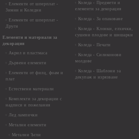
Коледа - Предмети и
Елементи от шперплат -
елементи за декорация
Зимни и Коледни
Коледа - За опаковане
Елементи от шперплат -
Други
Коледа - Kлонки, елхички,
сушени плодове и шишарки
Елементи и материали за
декорация
Коледа - Печати
Акрил и пластмаса
Коледа - Силиконови
молдове
Дървени елементи
Коледа - Шаблони за
Елементи от филц, фоам и
декупаж и изрязване
плат
Естествени материали
Комплекти за декорации с
надписи и пожелания
Лед лампички
Метални елементи
Метални Ъгли