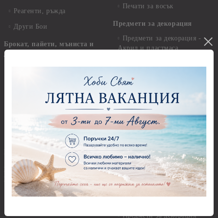
Печати за восък
Реагенти, ръжда
Предмети за декорация
Други Бои
Предмети за декорация -
Брокат, пайети, мъниста и
Акрил и пластмаса
декоративен пясък
Предмети за декорация -
Брокати, ледени кристали и
Дърво
мини перли
Предмети за декорация -
Пайети
Мукава, Картон и Хартия
Мъниста
Предмети за декорация -
МДФ
Декоративен пясък и
камъчета
Предмети за декорация -
Керамика и метал
Висулки
Предмети за декорация -
Глина,Гипс, Калъпи,
Стирофом
Елементи, Инструменти
Предмети за декорация -
Керамична смес за отливки
Стъкло
Керамични елементи
Предмети за декорация -