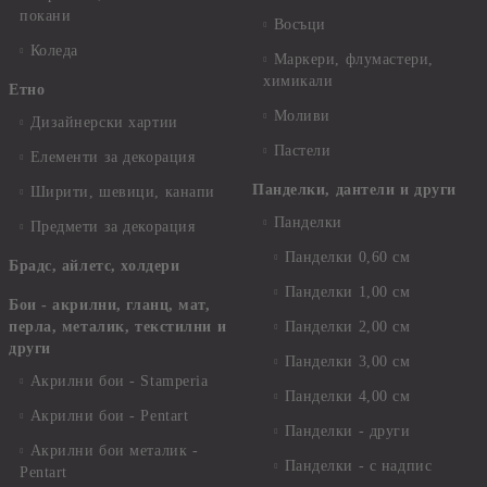
покани
Восъци
Коледа
Маркери, флумастери,
химикали
Етно
Моливи
Дизайнерски хартии
Пастели
Елементи за декорация
Панделки, дантели и други
Ширити, шевици, канапи
Панделки
Предмети за декорация
Панделки 0,60 см
Брадс, айлетс, холдери
Панделки 1,00 см
Бои - акрилни, гланц, мат,
перла, металик, текстилни и
Панделки 2,00 см
други
Панделки 3,00 см
Акрилни бои - Stamperia
Панделки 4,00 см
Акрилни бои - Pentart
Панделки - други
Акрилни бои металик -
Панделки - с надпис
Pentart