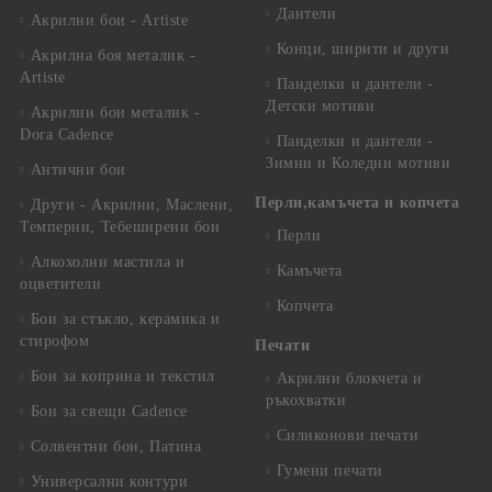
Дантели
Акрилни бои - Artiste
Конци, ширити и други
Акрилна боя металик -
Artiste
Панделки и дантели -
Детски мотиви
Акрилни бои металик -
Dora Cadence
Панделки и дантели -
Зимни и Коледни мотиви
Антични бои
Перли,камъчета и копчета
Други - Акрилни, Маслени,
Темперни, Тебеширени бои
Перли
Алкохолни мастила и
Камъчета
оцветители
Копчета
Бои за стъкло, керамика и
стирофом
Печати
Бои за коприна и текстил
Акрилни блокчета и
ръкохватки
Бои за свещи Cadence
Силиконови печати
Солвентни бои, Патина
Гумени печати
Универсални контури