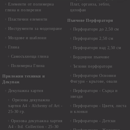
Елементи от полимерна
Плат, органза, зебло,
глина и полирезин
целофан
Пластични елементи
Пънчове Перфоратори
Инструменти за моделиране
Перфоратори до 2,50 см
Молдове и шаблони
Перфоратори 2,50 см
Глина
Перфоратори над 2,50 см
Самосъхнеща глина
Бордюрни пънчове
Полимерна Глина
Ъглови перфоратори
Перфоратори Основни
Приложни техники и
Фигури - кръгове, овали
Декупаж
Декупажна хартия
Перфоратори - Сърца и
звезди
Оризова декупажна
хартия А4 - Alchemy of Art -
Перфоратори - Цветя, листа
25-30 гр.
и клонки
Оризова декупажна хартия
Перфоратори - Детски
А4 - Itd. Collection - 25-30