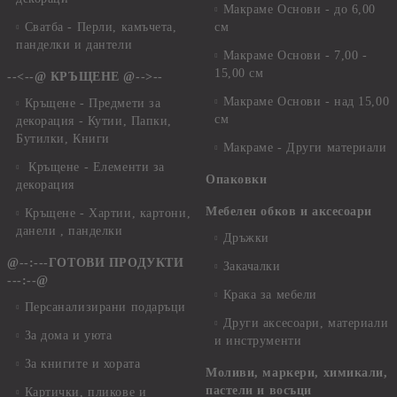
Макраме Основи - до 6,00
Сватба - Перли, камъчета,
см
панделки и дантели
Макраме Основи - 7,00 -
15,00 см
--<--@ КРЪЩЕНЕ @-->--
Макраме Основи - над 15,00
Кръщене - Предмети за
см
декорация - Кутии, Папки,
Бутилки, Книги
Макраме - Други материали
Кръщене - Елементи за
Опаковки
декорация
Мебелен обков и аксесоари
Кръщене - Хартии, картони,
данели , панделки
Дръжки
@--:---ГОТОВИ ПРОДУКТИ
Закачалки
---:--@
Крака за мебели
Персанализирани подаръци
Други аксесоари, материали
За дома и уюта
и инструменти
За книгите и хората
Моливи, маркери, химикали,
пастели и восъци
Картички, пликове и