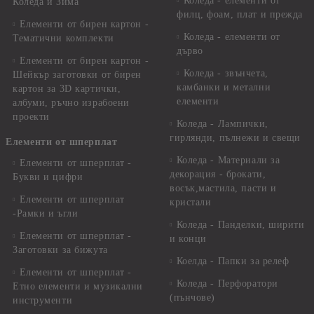
Коледа - елементи от
Коледа и Зима
филц, фоам, плат и прежда
Елементи от бирен картон -
Коледа - елементи от
Тематични комплекти
дърво
Елементи от бирен картон -
Коледа - звънчета,
Шейкър заготовки от бирен
камбанки и метални
картон за 3D картички,
елементи
албуми, ръчно израбоени
проекти
Коледа - Лампички,
гирлянди, пълнежи и свещи
Елементи от шперплат
Коледа - Материали за
Елементи от шперплат -
декорация - брокати,
Букви и цифри
восък,мастила, пасти и
Елементи от шперплат
кристали
-Рамки и ъгли
Коледа - Панделки, ширити
Елементи от шперплат -
и конци
Заготовки за бижута
Коелда - Папки за релеф
Елементи от шперплат -
Коледа - Перфоратори
Етно елементи и музикални
(пънчове)
инструменти