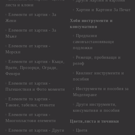
Други Хартии и картони
листа и клони
Хартии и Картони За Печат
Елементи от хартия - За
Жени
Хоби инструменти и
консумативи
Елементи от хартия - За
Предпазни
Мъже
самовъзстановяващи
Елементи от хартия -
подложки
Морски
Режещи, пробиващи и
Елементи от хартия - Къщи,
релеф
Врати, Прозорци, Огради,
Квилинг инструменти и
Фенери
пособия
Елементи от хартия -
Инструменти и пособия за
Пътешествия и Фото моменти
Моделиране
Елементи то хартия -
Други инструменти,
Такове, табелки, етикети
консумативи и пособия
Елементи от хартия -
Многопластови елементи
Цветя,листа и тичинки
Елементи от хартия - Други
Цветя