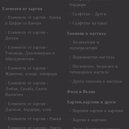
бордюри
Елементи от хартия
Салфетки - Други
Елементи от хартия - Букви
и Цифри за Банери
Салфетки на пакет
Елементи от хартия -
Тампони и мастила
Детски
Апликатори и
Елементи от хартия -
пулверизатори
Училище, Дипломиране и
Перманентни мастила
Абитуриентски
Пигментни, багрилни и
Елементи от хартия -
тебеширени мастила
Животни, птици, пеперуди
Други тампони и мастила
Елементи от хартия -
Любов, Сватба, Свети
Филц и Вълна
Валентин
Хартии,картони и други
Елементи от хартия -
Дантели, бордюри, ъгли
Перлени хартии и картони
Елементи от хартия - Рамки
Хартии и картони
Елементи от хартия - Цветя,