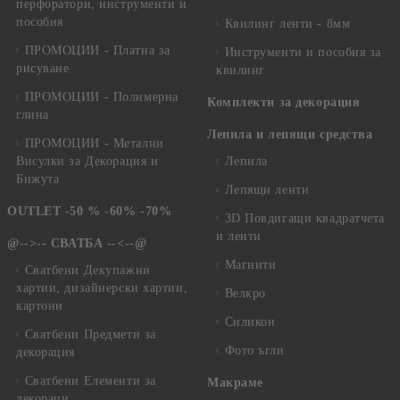
перфоратори, инструменти и
пособия
Квилинг ленти - 8мм
ПРОМОЦИИ - Платна за
Инструменти и пособия за
рисуване
квилинг
ПРОМОЦИИ - Полимерна
Комплекти за декорация
глина
Лепила и лепящи средства
ПРОМОЦИИ - Метални
Висулки за Декорация и
Лепила
Бижута
Лепящи ленти
OUTLET -50 % -60% -70%
3D Повдигащи квадратчета
и ленти
@-->-- СВАТБА --<--@
Магнити
Сватбени Декупажни
хартии, дизайнерски хартии,
Велкро
картони
Силикон
Сватбени Предмети за
Фото ъгли
декорация
Сватбени Елементи за
Макраме
декораци