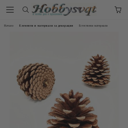
Начало
Елементи и материали за декорация
Естествени материали