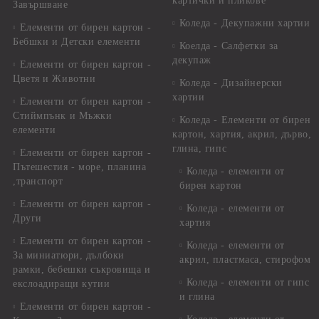
картички и пликове
Завършване
Коледа - Декупажни хартии
Елементи от бирен картон -
Бебшки и Детски елементи
Коелда - Салфетки за
декупаж
Елементи от бирен картон -
Цветя и Животни
Коледа - Дизайнерски
хартии
Елементи от бирен картон -
Стиймпънк и Мъжки
Коледа - Eлементи от бирен
елементи
картон, хартия, акрил, дърво,
глина, гипс
Елементи от бирен картон -
Пътешестия - море, планина
Коледа - елементи от
,транспорт
бирен картон
Елементи от бирен картон -
Коледа - елементи от
Други
хартия
Елементи от бирен картон -
Коледа - елементи от
За миниатюри, дълбоки
акрил, пластмаса, стирофом
рамки, бебешки съкровища и
Коледа - елементи от гипс
екслоадиращи кутии
и глина
Елементи от бирен картон -