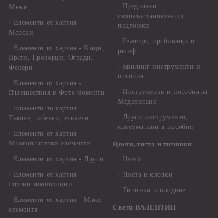
Предпазни
Мъже
самовъзстановяващи
Елементи от хартия -
подложки
Морски
Режещи, пробиващи и
Елементи от хартия - Къщи,
релеф
Врати, Прозорци, Огради,
Квилинг инструменти и
Фенери
пособия
Елементи от хартия -
Инструменти и пособия за
Пътешествия и Фото моменти
Моделиране
Елементи то хартия -
Други инструменти,
Такове, табелки, етикети
консумативи и пособия
Елементи от хартия -
Многопластови елементи
Цветя,листа и тичинки
Елементи от хартия - Други
Цветя
Елементи от хартия -
Листа и клонки
Готови композиции
Тичинки и плодове
Елементи от хартия - Микс
Свети ВАЛЕНТИН
елементи