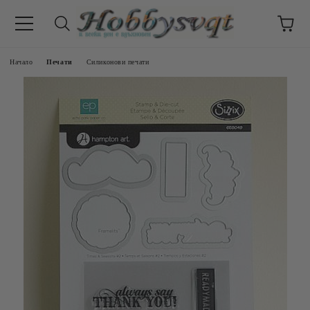
Начало
Печати
Силиконови печати