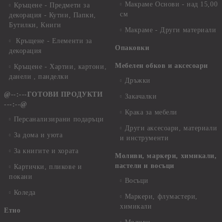
Макраме Основи - над 15,00
Кръщене - Предмети за
см
декорация - Кутии, Папки,
Бутилки, Книги
Макраме - Други материали
Кръщене - Елементи за
Опаковки
декорация
Мебелен обков и аксесоари
Кръщене - Хартии, картони,
данели , панделки
Дръжки
@--:---ГОТОВИ ПРОДУКТИ
Закачалки
---:--@
Крака за мебели
Персанализирани подаръци
Други аксесоари, материали
За дома и уюта
и инструменти
За книгите и хората
Моливи, маркери, химикали,
пастели и восъци
Картички, пликове и
покани
Восъци
Коледа
Маркери, флумастери,
химикали
Етно