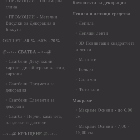
ПРОМОЦИИ - Полимерна
Комплекти за декорация
глина
Лепила и лепящи средства
ПРОМОЦИИ - Метални
Висулки за Декорация и
Лепила
Бижута
Лепящи ленти
OUTLET -50 % -60% -70%
3D Повдигащи квадратчета
и ленти
@-->-- СВАТБА --<--@
Магнити
Сватбени Декупажни
хартии, дизайнерски хартии,
Велкро
картони
Силикон
Сватбени Предмети за
Фото ъгли
декорация
Сватбени Елементи за
Макраме
декораци
Макраме Основи - до 6,00
Сватба - Перли, камъчета,
см
панделки и дантели
Макраме Основи - 7,00 -
15,00 см
--<--@ КРЪЩЕНЕ @-->--