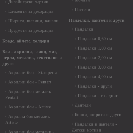
Моливи
Дизайнерски хартии
Пастели
Елементи за декорация
Панделки, дантели и други
Ширити, шевици, канапи
Панделки
Предмети за декорация
Панделки 0,60 см
Брадс, айлетс, холдери
Панделки 1,00 см
Бои - акрилни, гланц, мат,
перла, металик, текстилни и
Панделки 2,00 см
други
Панделки 3,00 см
Акрилни бои - Stamperia
Панделки 4,00 см
Акрилни бои - Pentart
Панделки - други
Акрилни бои металик -
Панделки - с надпис
Pentart
Дантели
Акрилни бои - Artiste
Конци, ширити и други
Акрилна боя металик -
Artiste
Панделки и дантели -
Детски мотиви
Акрилни бои металик -