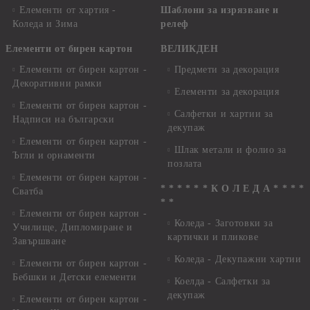
Елементи от хартия -
Шаблони за изрязване и
Коледа и Зима
релеф
Елементи от бирен картон
ВЕЛИКДЕН
Елементи от бирен картон -
Предмети за декорация
Декоративни рамки
Елементи за декорация
Елементи от бирен картон -
Салфетки и хартии за
Надписи на български
декупаж
Елементи от бирен картон -
Шлак метали и фолио за
Ъгли и орнаменти
позлата
Елементи от бирен картон -
* * * * * * К О Л Е Д А * * * *
Сватба
* *
Елементи от бирен картон -
Коледа - Заготовки за
Училище, Дипломиране и
картички и пликове
Завършване
Коледа - Декупажни хартии
Елементи от бирен картон -
Бебшки и Детски елементи
Коелда - Салфетки за
декупаж
Елементи от бирен картон -