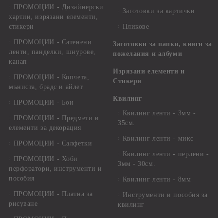
ПРОМОЦИИ - Дизайнерски
Заготовки за картички
хартии, изрязани елементи,
стикери
Пликове
ПРОМОЦИИ - Сатенени
Заготовки за папки, книги за
ленти, панделки, шнурове,
пожелания и албуми
канап
Изрязани елементи и
ПРОМОЦИИ - Копчета,
Стикери
мъниста, брадс и айлет
Квилинг
ПРОМОЦИИ - Бои
Квилинг ленти - 3мм -
ПРОМОЦИИ - Предмети и
35см.
елементи за декорация
Квилинг ленти - микс
ПРОМОЦИИ - Салфетки
Квилинг ленти - перлени -
ПРОМОЦИИ - Хоби
3мм - 30см.
перфоратори, инструменти и
пособия
Квилинг ленти - 8мм
ПРОМОЦИИ - Платна за
Инструменти и пособия за
рисуване
квилинг