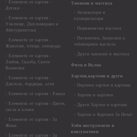
Елементи от хартия -
Тампони и мастила
Детски
Апликатори и
Елементи от хартия -
пулверизатори
Училище, Дипломиране и
Перманентни мастила
Абитуриентски
Пигментни, багрилни и
Елементи от хартия -
тебеширени мастила
Животни, птици, пеперуди
Други тампони и мастила
Елементи от хартия -
Любов, Сватба, Свети
Филц и Вълна
Валентин
Хартии,картони и други
Елементи от хартия -
Дантели, бордюри, ъгли
Перлени хартии и картони
Елементи от хартия - Рамки
Хартии и картони
Елементи от хартия - Цветя,
Други Хартии и картони
листа и клони
Хартии и Картони За Печат
Елементи от хартия - За
Жени
Хоби инструменти и
консумативи
Елементи от хартия - За