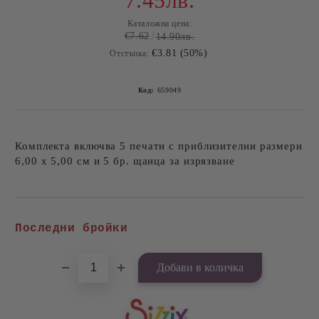
7.45лв.
Каталожна цена:
€7.62
14.90лв.
€3.81 (50%)
Отстъпка:
Код:
659049
Комплекта включва 5 печати с приблизителни размери
6,00 х 5,00 см и 5 бр. щанца за изрязване
Добави в желани
Последни бройки