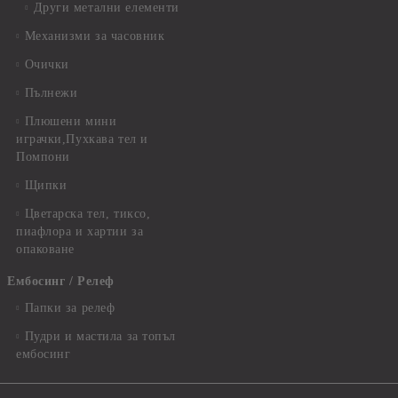
Други метални елементи
Механизми за часовник
Очички
Пълнежи
Плюшени мини
играчки,Пухкава тел и
Помпони
Щипки
Цветарска тел, тиксо,
пиафлора и хартии за
опаковане
Ембосинг / Релеф
Папки за релеф
Пудри и мастила за топъл
ембосинг