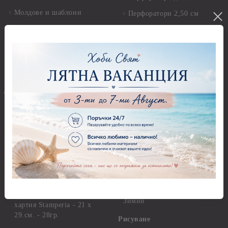
Молдове и шаблони
Перфоратори 2,50 см
Глина
Перфоратори над 2,50 см
Самосъхнеща глина
Бордюрни пънчове
Полимерна Глина
Ъглови перфоратори
Перфоратори Основни
Приложни техники и
Фигури - кръгове, овали
Декупаж
Декупажна хартия
Перфоратори - Сърца и
звезди
Оризова декупажна
хартия А4 - Alchemy of Art -
Перфоратори - Цветя, листа
25-30 гр.
и клонки
Оризова декупажна хартия
Перфоратори - Детски
А4 - Itd. Collection - 25-30
Перфоратори - Животни
гр.
Перфоратори - Коледни и
Фина оризова декупажна
Зимни
хартия Stamperia - 21 х
29.см. - 28гр.
Рисуване