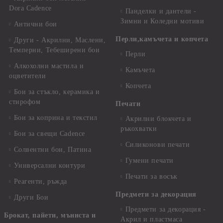
Dora Cadence
Панделки и дантели -
Зимни и Коледни мотиви
Антични бои
Перли,камъчета и копчета
Други - Акрилни, Маслени,
Темперни, Тебеширени бои
Перли
Алкохолни мастила и
Камъчета
оцветители
Копчета
Бои за стъкло, керамика и
стирофом
Печати
Бои за коприна и текстил
Акрилни блокчета и
ръкохватки
Бои за свещи Cadence
Силиконови печати
Солвентни бои, Патина
Гумени печати
Универсални контури
Печати за восък
Реагенти, ръжда
Предмети за декорация
Други Бои
Предмети за декорация -
Брокат, пайети, мъниста и
Акрил и пластмаса