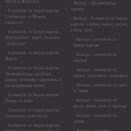
Цветя и Животни
Коледа - Дизайнерски
хартии
Елементи от бирен картон -
Стиймпънк и Мъжки
Коледа - Eлементи от бирен
елементи
картон, хартия, акрил, дърво,
глина, гипс
Елементи от бирен картон -
Пътешестия - море, планина
Коледа - елементи от
,транспорт
бирен картон
Елементи от бирен картон -
Коледа - елементи от
Други
хартия
Елементи от бирен картон -
Коледа - елементи от
За миниатюри, дълбоки
акрил, пластмаса, стирофом
рамки, бебешки съкровища и
Коледа - елементи от гипс
екслоадиращи кутии
и глина
Елементи от бирен картон -
Коледа - елементи от
Коледа и Зима
филц, фоам, плат и прежда
Елементи от бирен картон -
Коледа - елементи от
Тематични комплекти
дърво
Елементи от бирен картон -
Коледа - звънчета,