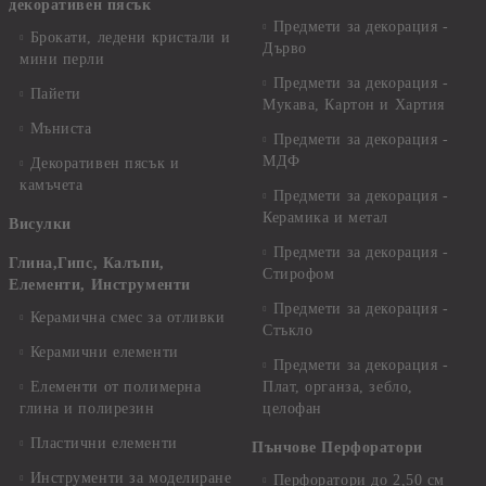
декоративен пясък
Предмети за декорация -
Брокати, ледени кристали и
Дърво
мини перли
Предмети за декорация -
Пайети
Мукава, Картон и Хартия
Мъниста
Предмети за декорация -
МДФ
Декоративен пясък и
камъчета
Предмети за декорация -
Керамика и метал
Висулки
Предмети за декорация -
Глина,Гипс, Калъпи,
Стирофом
Елементи, Инструменти
Предмети за декорация -
Керамична смес за отливки
Стъкло
Керамични елементи
Предмети за декорация -
Елементи от полимерна
Плат, органза, зебло,
глина и полирезин
целофан
Пластични елементи
Пънчове Перфоратори
Инструменти за моделиране
Перфоратори до 2,50 см