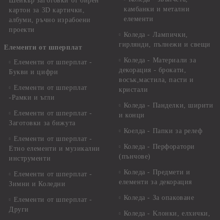
Шейкър заготовки от бирен
камбанки и метални
картон за 3D картички,
елементи
албуми, ръчно израбоени
проекти
Коледа - Лампички,
гирлянди, пълнежи и свещи
Елементи от шперплат
Коледа - Материали за
Елементи от шперплат -
декорация - брокати,
Букви и цифри
восък,мастила, пасти и
Елементи от шперплат
кристали
-Рамки и ъгли
Коледа - Панделки, ширити
Елементи от шперплат -
и конци
Заготовки за бижута
Коелда - Папки за релеф
Елементи от шперплат -
Коледа - Перфоратори
Етно елементи и музикални
(пънчове)
инструменти
Коледа - Предмети и
Елементи от шперплат -
елементи за декорация
Зимни и Коледни
Коледа - За опаковане
Елементи от шперплат -
Други
Коледа - Kлонки, елхички,