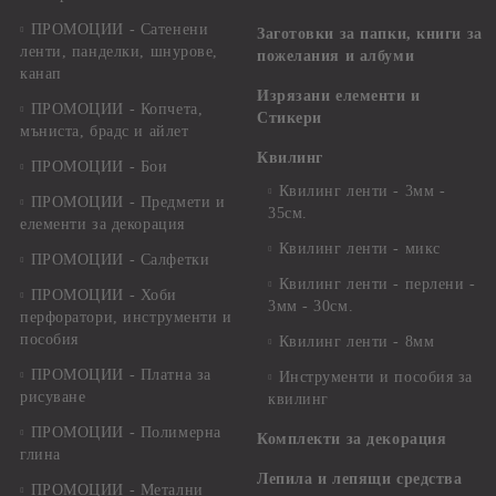
ПРОМОЦИИ - Сатенени
Заготовки за папки, книги за
ленти, панделки, шнурове,
пожелания и албуми
канап
Изрязани елементи и
ПРОМОЦИИ - Копчета,
Стикери
мъниста, брадс и айлет
Квилинг
ПРОМОЦИИ - Бои
Квилинг ленти - 3мм -
ПРОМОЦИИ - Предмети и
35см.
елементи за декорация
Квилинг ленти - микс
ПРОМОЦИИ - Салфетки
Квилинг ленти - перлени -
ПРОМОЦИИ - Хоби
3мм - 30см.
перфоратори, инструменти и
пособия
Квилинг ленти - 8мм
ПРОМОЦИИ - Платна за
Инструменти и пособия за
рисуване
квилинг
ПРОМОЦИИ - Полимерна
Комплекти за декорация
глина
Лепила и лепящи средства
ПРОМОЦИИ - Метални