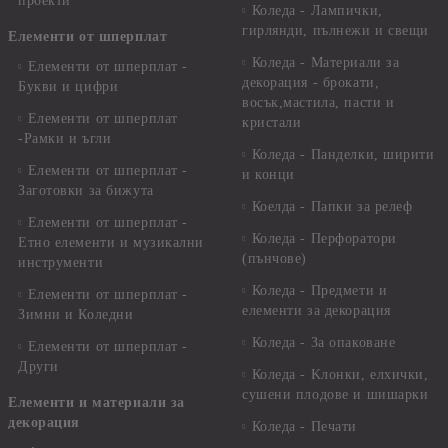
проекти
Коледа - Лампички,
гирлянди, пълнежи и свещи
Елементи от шперплат
Коледа - Материали за
Елементи от шперплат -
декорация - брокати,
Букви и цифри
восък,мастила, пасти и
Елементи от шперплат
кристали
-Рамки и ъгли
Коледа - Панделки, ширити
Елементи от шперплат -
и конци
Заготовки за бижута
Коелда - Папки за релеф
Елементи от шперплат -
Коледа - Перфоратори
Етно елементи и музикални
(пънчове)
инструменти
Коледа - Предмети и
Елементи от шперплат -
елементи за декорация
Зимни и Коледни
Коледа - За опаковане
Елементи от шперплат -
Други
Коледа - Kлонки, елхички,
сушени плодове и шишарки
Елементи и материали за
декорация
Коледа - Печати