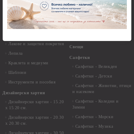
Платна за рисуване
Вакс пасти
Стативи и поставки
Грунд, Основи, Релефни
пасти
Четки и инструменти
Варак, Шлак метал, Фолио,
Моливи, акварелни
Пантна
комплекти
Лакове и защитни покрития
Свещи
Лепила
Салфетки
Краклета и медиуми
Салфетки - Великден
Шаблони
Салфетки - Детски
Инструменти и пособия
Салфетки - Животни, птици
и насекоми
Дизайнерски хартии
Салфетки - Коледни и
Дизайнерски хартии - 15.20
Зимни
х 15.20 см.
Салфетки - Морски
Дизайнерски хартии - 20.30
х 20.30 см.
Салфетки - Музика
Дизайнерски хартии - 30.50