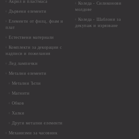
Акрил и пластмаса
Коледа - Силиконови
молдове
Дървени елементи
Коледа - Шаблони за
Елементи от филц, фоам и
декупаж и изрязване
плат
Естествени материали
Комплекти за декорации с
надписи и пожелания
Лед лампички
Метални елементи
Метални Ъгли
Магнити
Обков
Халки
Други метални елементи
Механизми за часовник