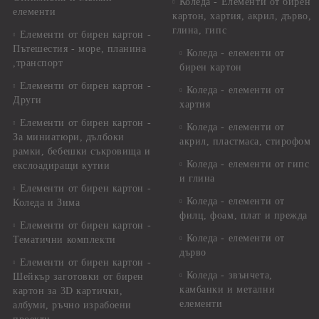
Коледа - Eлементи от бирен
елементи
картон, хартия, акрил, дърво,
глина, гипс
Елементи от бирен картон -
Пътешестия - море, планина
Коледа - елементи от
,транспорт
бирен картон
Елементи от бирен картон -
Коледа - елементи от
Други
хартия
Елементи от бирен картон -
Коледа - елементи от
За миниатюри, дълбоки
акрил, пластмаса, стирофом
рамки, бебешки съкровища и
Коледа - елементи от гипс
екслоадиращи кутии
и глина
Елементи от бирен картон -
Коледа - елементи от
Коледа и Зима
филц, фоам, плат и прежда
Елементи от бирен картон -
Коледа - елементи от
Тематични комплекти
дърво
Елементи от бирен картон -
Коледа - звънчета,
Шейкър заготовки от бирен
камбанки и метални
картон за 3D картички,
елементи
албуми, ръчно израбоени