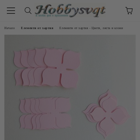
Начало
Елементи от хартия
Елементи от хартия - Цветя, листа и клони