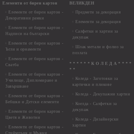
Елементи от бирен картон
ВЕЛИКДЕН
Елементи от бирен картон -
Предмети за декорация
Декоративни рамки
Елементи за декорация
Елементи от бирен картон -
Салфетки и хартии за
Надписи на български
декупаж
Елементи от бирен картон -
Шлак метали и фолио за
Ъгли и орнаменти
позлата
Елементи от бирен картон -
* * * * * * К О Л Е Д А * * * *
Сватба
* *
Елементи от бирен картон -
Коледа - Заготовки за
Училище, Дипломиране и
картички и пликове
Завършване
Коледа - Декупажни хартии
Елементи от бирен картон -
Бебшки и Детски елементи
Коелда - Салфетки за
декупаж
Елементи от бирен картон -
Цветя и Животни
Коледа - Дизайнерски
хартии
Елементи от бирен картон -
Стиймпънк и Мъжки