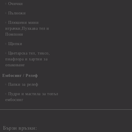
Очички
Пълнежи
Плюшени мини
играчки,Пухкава тел и
Помпони
Щипки
Цветарска тел, тиксо,
пиафлора и хартии за
опаковане
Ембосинг / Релеф
Папки за релеф
Пудри и мастила за топъл
ембосинг
Бързи връзки: