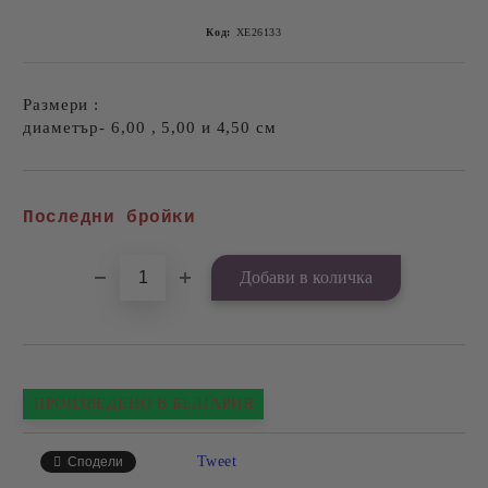
Код:
ХЕ26133
Размери :
диаметър- 6,00 , 5,00 и 4,50 см
Добави в желани
Последни бройки
ПРОИЗВЕДЕНО В БЪЛГАРИЯ
Tweet
Сподели