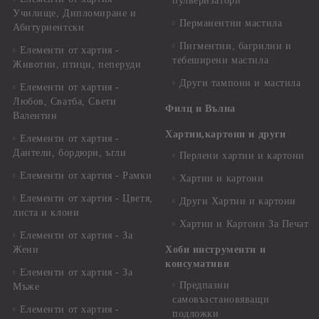
пулверизатори
Училище, Дипломиране и
Перманентни мастила
Абитуриентски
Пигментни, багрилни и
Елементи от хартия -
тебеширени мастила
Животни, птици, пеперуди
Други тампони и мастила
Елементи от хартия -
Любов, Сватба, Свети
Филц и Вълна
Валентин
Хартии,картони и други
Елементи от хартия -
Дантели, бордюри, ъгли
Перлени хартии и картони
Елементи от хартия - Рамки
Хартии и картони
Елементи от хартия - Цветя,
Други Хартии и картони
листа и клони
Хартии и Картони За Печат
Елементи от хартия - За
Жени
Хоби инструменти и
консумативи
Елементи от хартия - За
Предпазни
Мъже
самовъзстановяващи
Елементи от хартия -
подложки