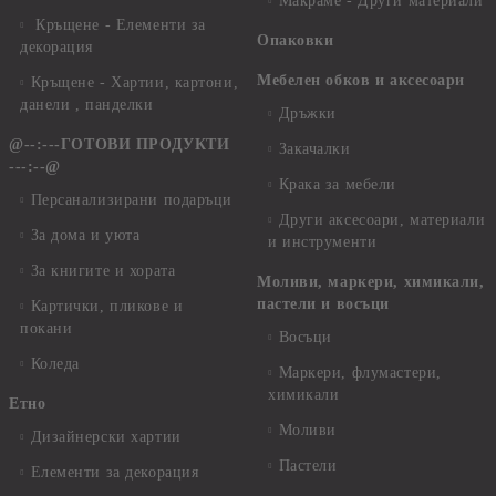
Макраме - Други материали
Кръщене - Елементи за
Опаковки
декорация
Мебелен обков и аксесоари
Кръщене - Хартии, картони,
данели , панделки
Дръжки
@--:---ГОТОВИ ПРОДУКТИ
Закачалки
---:--@
Крака за мебели
Персанализирани подаръци
Други аксесоари, материали
За дома и уюта
и инструменти
За книгите и хората
Моливи, маркери, химикали,
пастели и восъци
Картички, пликове и
покани
Восъци
Коледа
Маркери, флумастери,
химикали
Етно
Моливи
Дизайнерски хартии
Пастели
Елементи за декорация