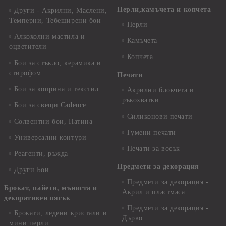
Перли,камъчета и копчета
Други - Акрилни, Маслени,
Темперни, Тебеширени бои
Перли
Алкохолни мастила и
Камъчета
оцветители
Копчета
Бои за стъкло, керамика и
стирофом
Печати
Бои за коприна и текстил
Акрилни блокчета и
ръкохватки
Бои за свещи Cadence
Силиконови печати
Солвентни бои, Патина
Гумени печати
Универсални контури
Печати за восък
Реагенти, ръжда
Предмети за декорация
Други Бои
Предмети за декорация -
Брокат, пайети, мъниста и
Акрил и пластмаса
декоративен пясък
Предмети за декорация -
Брокати, ледени кристали и
Дърво
мини перли