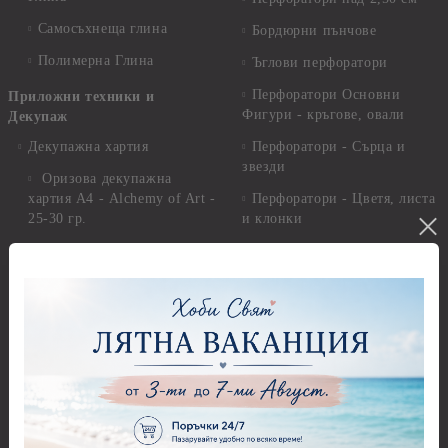
Самосъхнеща глина
Бордюрни пънчове
Полимерна Глина
Ъглови перфоратори
Перфоратори Основни
Приложни техники и
Фигури - кръгове, овали
Декупаж
Декупажна хартия
Перфоратори - Сърца и
звезди
Оризова декупажна
хартия А4 - Alchemy of Art -
Перфоратори - Цветя, листа
25-30 гр.
и клонки
Оризова декупажна хартия
Перфоратори - Детски
А4 - Itd. Collection - 25-30
Перфоратори - Животни
гр.
Перфоратори - Коледни и
Фина оризова декупажна
Зимни
хартия Stamperia - 21 х
29.см. - 28гр.
Рисуване
Декупажна хартия - Други
Грунд и почистващи
разтвори
Антични пасти