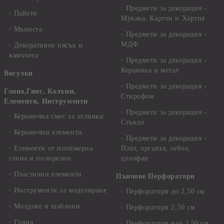
Предмети за декорация -
Пайети
Мукава, Картон и Хартия
Мъниста
Предмети за декорация -
МДФ
Декоративен пясък и
камъчета
Предмети за декорация -
Керамика и метал
Висулки
Предмети за декорация -
Глина,Гипс, Калъпи,
Стирофом
Елементи, Инструменти
Предмети за декорация -
Керамична смес за отливки
Стъкло
Керамични елементи
Предмети за декорация -
Елементи от полимерна
Плат, органза, зебло,
глина и полирезин
целофан
Пластични елементи
Пънчове Перфоратори
Инструменти за моделиране
Перфоратори до 2,50 см
Молдове и шаблони
Перфоратори 2,50 см
Глина
Перфоратори над 2,50 см