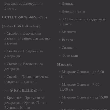
Висулки за Декорация и
Лепила
Бижута
Лепящи ленти
OUTLET -50 % -60% -70%
3D Повдигащи квадратчета
и ленти
@-->-- СВАТБА --<--@
Магнити
Сватбени Декупажни
хартии, дизайнерски хартии,
Велкро
картони
Силикон
Сватбени Предмети за
Фото ъгли
декорация
Сватбени Елементи за
Макраме
декораци
Макраме Основи - до 6,00
Сватба - Перли, камъчета,
см
панделки и дантели
Макраме Основи - 7,00 -
15,00 см
--<--@ КРЪЩЕНЕ @-->--
Макраме Основи - над 15,00
Кръщене - Предмети за
см
декорация - Кутии, Папки,
Бутилки, Книги