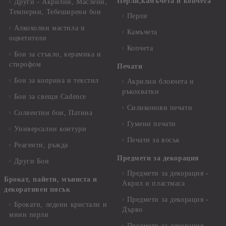
Перли,камъчета и копчета
Други - Акрилни, Маслени,
Темперни, Тебеширени бои
Перли
Алкохолни мастила и
Камъчета
оцветители
Копчета
Бои за стъкло, керамика и
стирофом
Печати
Бои за коприна и текстил
Акрилни блокчета и
ръкохватки
Бои за свещи Cadence
Силиконови печати
Солвентни бои, Патина
Гумени печати
Универсални контури
Печати за восък
Реагенти, ръжда
Предмети за декорация
Други Бои
Предмети за декорация -
Брокат, пайети, мъниста и
Акрил и пластмаса
декоративен пясък
Предмети за декорация -
Брокати, ледени кристали и
Дърво
мини перли
Предмети за декорация -