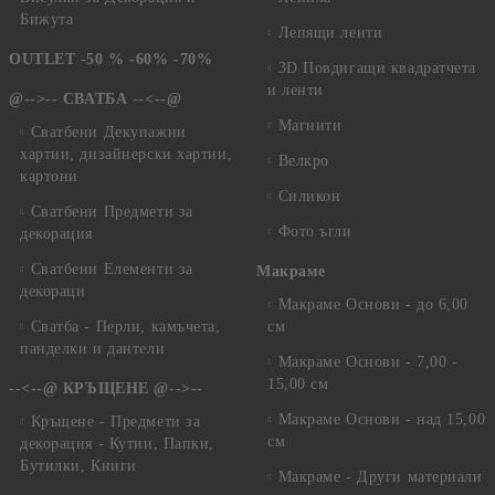
Бижута
Лепящи ленти
OUTLET -50 % -60% -70%
3D Повдигащи квадратчета
и ленти
@-->-- СВАТБА --<--@
Магнити
Сватбени Декупажни
хартии, дизайнерски хартии,
Велкро
картони
Силикон
Сватбени Предмети за
Фото ъгли
декорация
Сватбени Елементи за
Макраме
декораци
Макраме Основи - до 6,00
Сватба - Перли, камъчета,
см
панделки и дантели
Макраме Основи - 7,00 -
15,00 см
--<--@ КРЪЩЕНЕ @-->--
Макраме Основи - над 15,00
Кръщене - Предмети за
см
декорация - Кутии, Папки,
Бутилки, Книги
Макраме - Други материали