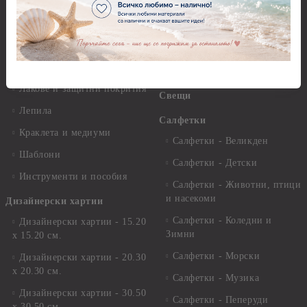
Стативи и поставки
Грунд, Основи, Релефни
пасти
Четки и инструменти
Варак, Шлак метал, Фолио,
Моливи, акварелни
Пантна
комплекти
Лакове и защитни покрития
Свещи
Лепила
Салфетки
Краклета и медиуми
Салфетки - Великден
Шаблони
Салфетки - Детски
Инструменти и пособия
Салфетки - Животни, птици
и насекоми
Дизайнерски хартии
Салфетки - Коледни и
Дизайнерски хартии - 15.20
Зимни
х 15.20 см.
Салфетки - Морски
Дизайнерски хартии - 20.30
х 20.30 см.
Салфетки - Музика
Дизайнерски хартии - 30.50
Салфетки - Пеперуди
х 30.50 см.