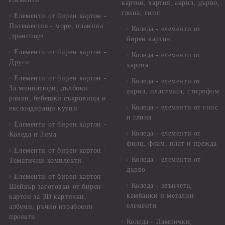
картон, хартия, акрил, дърво,
глина, гипс
Елементи от бирен картон -
Пътешестия - море, планина
Коледа - елементи от
,транспорт
бирен картон
Елементи от бирен картон -
Коледа - елементи от
Други
хартия
Елементи от бирен картон -
Коледа - елементи от
За миниатюри, дълбоки
акрил, пластмаса, стирофом
рамки, бебешки съкровища и
Коледа - елементи от гипс
екслоадиращи кутии
и глина
Елементи от бирен картон -
Коледа - елементи от
Коледа и Зима
филц, фоам, плат и прежда
Елементи от бирен картон -
Коледа - елементи от
Тематични комплекти
дърво
Елементи от бирен картон -
Коледа - звънчета,
Шейкър заготовки от бирен
камбанки и метални
картон за 3D картички,
елементи
албуми, ръчно израбоени
проекти
Коледа - Лампички,