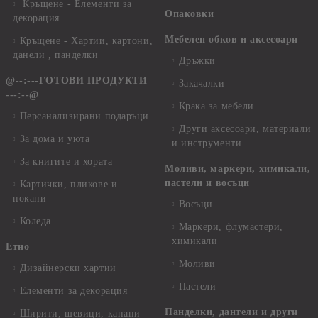
Кръщене - Елементи за
Опаковки
декорация
Мебелен обков и аксесоари
Кръщене - Хартии, картони,
данели , панделки
Дръжки
@--:---ГОТОВИ ПРОДУКТИ
Закачалки
---:--@
Крака за мебели
Персанализирани подаръци
Други аксесоари, материали
За дома и уюта
и инструменти
За книгите и хората
Моливи, маркери, химикали,
пастели и восъци
Картички, пликове и
покани
Восъци
Коледа
Маркери, флумастери,
химикали
Етно
Моливи
Дизайнерски хартии
Пастели
Елементи за декорация
Панделки, дантели и други
Ширити, шевици, канапи