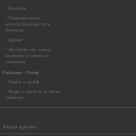
Пълнежи
Плюшени мини
играчки,Пухкава тел и
Помпони
Щипки
Цветарска тел, тиксо,
пиафлора и хартии за
опаковане
Ембосинг / Релеф
Папки за релеф
Пудри и мастила за топъл
ембосинг
Бързи връзки: