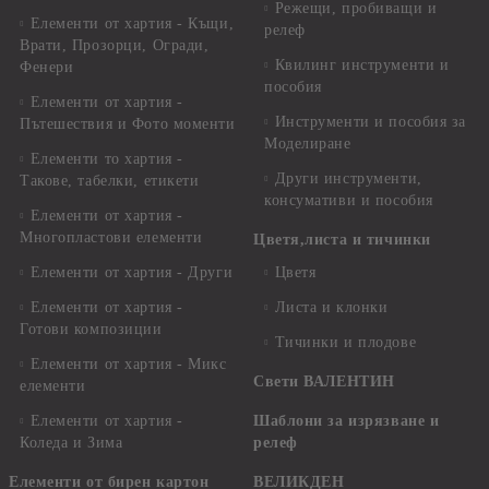
Режещи, пробиващи и
Елементи от хартия - Къщи,
релеф
Врати, Прозорци, Огради,
Квилинг инструменти и
Фенери
пособия
Елементи от хартия -
Инструменти и пособия за
Пътешествия и Фото моменти
Моделиране
Елементи то хартия -
Други инструменти,
Такове, табелки, етикети
консумативи и пособия
Елементи от хартия -
Многопластови елементи
Цветя,листа и тичинки
Елементи от хартия - Други
Цветя
Елементи от хартия -
Листа и клонки
Готови композиции
Тичинки и плодове
Елементи от хартия - Микс
Свети ВАЛЕНТИН
елементи
Елементи от хартия -
Шаблони за изрязване и
Коледа и Зима
релеф
Елементи от бирен картон
ВЕЛИКДЕН