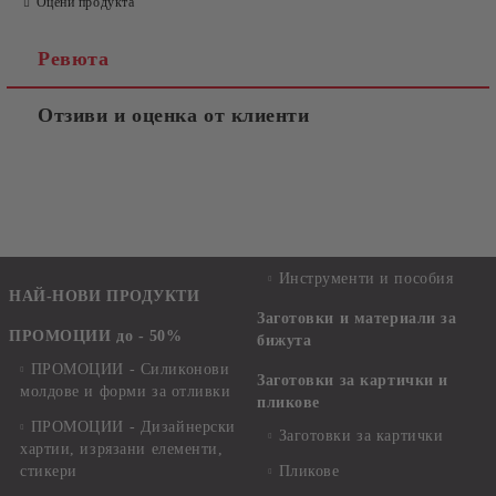
Оцени продукта
Ревюта
Отзиви и оценка от клиенти
Инструменти и пособия
НАЙ-НОВИ ПРОДУКТИ
Заготовки и материали за
ПРОМОЦИИ до - 50%
бижута
ПРОМОЦИИ - Силиконови
Заготовки за картички и
молдове и форми за отливки
пликове
ПРОМОЦИИ - Дизайнерски
Заготовки за картички
хартии, изрязани елементи,
стикери
Пликове