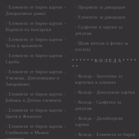
Елементи от бирен картон -
Предмети за декорация
Декоративни рамки
Елементи за декорация
Елементи от бирен картон -
Салфетки и хартии за
Надписи на български
декупаж
Елементи от бирен картон -
Шлак метали и фолио за
Ъгли и орнаменти
позлата
Елементи от бирен картон -
* * * * * * К О Л Е Д А * * * *
Сватба
* *
Елементи от бирен картон -
Коледа - Заготовки за
Училище, Дипломиране и
картички и пликове
Завършване
Коледа - Декупажни хартии
Елементи от бирен картон -
Бебшки и Детски елементи
Коелда - Салфетки за
декупаж
Елементи от бирен картон -
Цветя и Животни
Коледа - Дизайнерски
хартии
Елементи от бирен картон -
Стиймпънк и Мъжки
Коледа - Eлементи от бирен
елементи