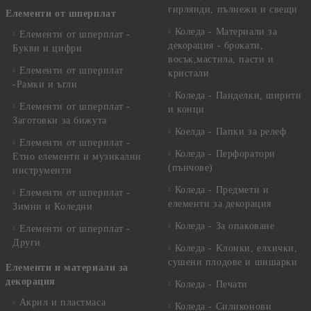
гирлянди, пълнежи и свещи
Елементи от шперплат
Коледа - Материали за
Елементи от шперплат -
декорация - брокати,
Букви и цифри
восък,мастила, пасти и
Елементи от шперплат
кристали
-Рамки и ъгли
Коледа - Панделки, ширити
Елементи от шперплат -
и конци
Заготовки за бижута
Коелда - Папки за релеф
Елементи от шперплат -
Коледа - Перфоратори
Етно елементи и музикални
(пънчове)
инструменти
Коледа - Предмети и
Елементи от шперплат -
елементи за декорация
Зимни и Коледни
Коледа - За опаковане
Елементи от шперплат -
Други
Коледа - Kлонки, елхички,
сушени плодове и шишарки
Елементи и материали за
декорация
Коледа - Печати
Акрил и пластмаса
Коледа - Силиконови