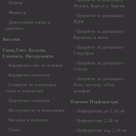
Пайети
Мукава, Картон и Хартия
Мъниста
Предмети за декорация -
МДФ
Декоративен пясък и
камъчета
Предмети за декорация -
Керамика и метал
Висулки
Предмети за декорация -
Глина,Гипс, Калъпи,
Стирофом
Елементи, Инструменти
Предмети за декорация -
Керамична смес за отливки
Стъкло
Керамични елементи
Предмети за декорация -
Елементи от полимерна
Плат, органза, зебло,
глина и полирезин
целофан
Пластични елементи
Пънчове Перфоратори
Инструменти за моделиране
Перфоратори до 2,50 см
Молдове и шаблони
Перфоратори 2,50 см
Глина
Перфоратори над 2,50 см