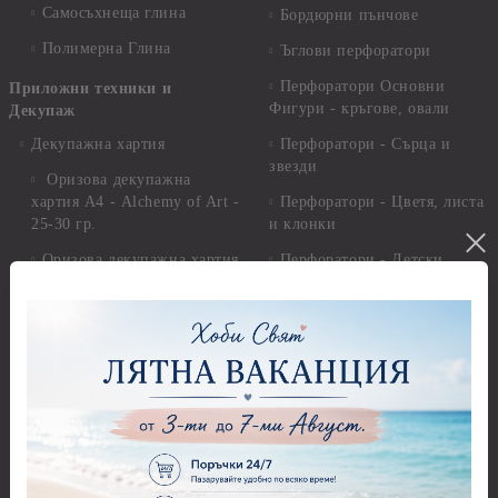
Самосъхнеща глина
Бордюрни пънчове
Полимерна Глина
Ъглови перфоратори
Перфоратори Основни
Приложни техники и
Фигури - кръгове, овали
Декупаж
Декупажна хартия
Перфоратори - Сърца и
звезди
Оризова декупажна
хартия А4 - Alchemy of Art -
Перфоратори - Цветя, листа
25-30 гр.
и клонки
Оризова декупажна хартия
Перфоратори - Детски
А4 - Itd. Collection - 25-30
Перфоратори - Животни
гр.
Перфоратори - Коледни и
Фина оризова декупажна
Зимни
хартия Stamperia - 21 х
29.см. - 28гр.
Рисуване
Декупажна хартия - Други
Грунд и почистващи
разтвори
Антични пасти
Платна за рисуване
Вакс пасти