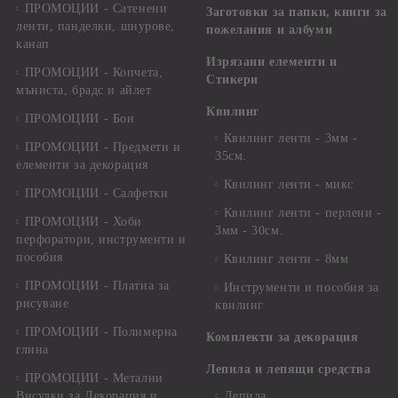
ПРОМОЦИИ - Сатенени
Заготовки за папки, книги за
ленти, панделки, шнурове,
пожелания и албуми
канап
Изрязани елементи и
ПРОМОЦИИ - Копчета,
Стикери
мъниста, брадс и айлет
Квилинг
ПРОМОЦИИ - Бои
Квилинг ленти - 3мм -
ПРОМОЦИИ - Предмети и
35см.
елементи за декорация
Квилинг ленти - микс
ПРОМОЦИИ - Салфетки
Квилинг ленти - перлени -
ПРОМОЦИИ - Хоби
3мм - 30см.
перфоратори, инструменти и
пособия
Квилинг ленти - 8мм
ПРОМОЦИИ - Платна за
Инструменти и пособия за
рисуване
квилинг
ПРОМОЦИИ - Полимерна
Комплекти за декорация
глина
Лепила и лепящи средства
ПРОМОЦИИ - Метални
Висулки за Декорация и
Лепила