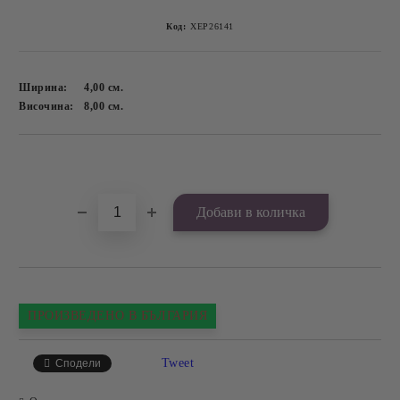
Код:
ХЕР26141
Ширина:
4,00
см.
Височина:
8,00
см.
Добави в желани
ПРОИЗВЕДЕНО В БЪЛГАРИЯ
Tweet
Сподели