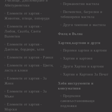
Училище, Дипломиране и
Перманентни мастила
Абитуриентски
Пигментни, багрилни и
Елементи от хартия -
тебеширени мастила
Животни, птици, пеперуди
Други тампони и мастила
Елементи от хартия -
Любов, Сватба, Свети
Филц и Вълна
Валентин
Хартии,картони и други
Елементи от хартия -
Дантели, бордюри, ъгли
Перлени хартии и картони
Елементи от хартия - Рамки
Хартии и картони
Елементи от хартия - Цветя,
Други Хартии и картони
листа и клони
Хартии и Картони За Печат
Елементи от хартия - За
Жени
Хоби инструменти и
консумативи
Елементи от хартия - За
Предпазни
Мъже
самовъзстановяващи
Елементи от хартия -
подложки
Морски