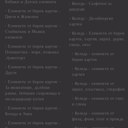
Бебшки и Детски елементи
Коелда - Салфетки за
декупаж
Елементи от бирен картон -
Цветя и Животни
Коледа - Дизайнерски
хартии
Елементи от бирен картон -
Стиймпънк и Мъжки
Коледа - Eлементи от бирен
елементи
картон, хартия, акрил, дърво,
глина, гипс
Елементи от бирен картон -
Пътешестия - море, планина
Коледа - елементи от
,транспорт
бирен картон
Елементи от бирен картон -
Коледа - елементи от
Други
хартия
Елементи от бирен картон -
Коледа - елементи от
За миниатюри, дълбоки
акрил, пластмаса, стирофом
рамки, бебешки съкровища и
Коледа - елементи от гипс
екслоадиращи кутии
и глина
Елементи от бирен картон -
Коледа - елементи от
Коледа и Зима
филц, фоам, плат и прежда
Елементи от бирен картон -