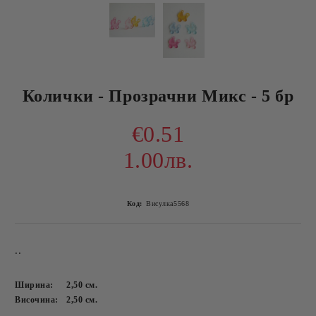
Колички - Прозрачни Микс - 5 бр
€0.51
1.00лв.
Код:
Висулка5568
..
Ширина:
2,50
см.
Височина:
2,50
см.