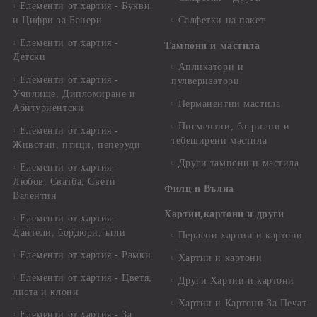
Елементи от хартия - Букви
и Цифри за Банери
Салфетки на пакет
Елементи от хартия -
Тампони и мастила
Детски
Апликатори и
Елементи от хартия -
пулверизатори
Училище, Дипломиране и
Перманентни мастила
Абитуриентски
Пигментни, багрилни и
Елементи от хартия -
тебеширени мастила
Животни, птици, пеперуди
Други тампони и мастила
Елементи от хартия -
Любов, Сватба, Свети
Филц и Вълна
Валентин
Хартии,картони и други
Елементи от хартия -
Дантели, бордюри, ъгли
Перлени хартии и картони
Елементи от хартия - Рамки
Хартии и картони
Елементи от хартия - Цветя,
Други Хартии и картони
листа и клони
Хартии и Картони За Печат
Елементи от хартия - За