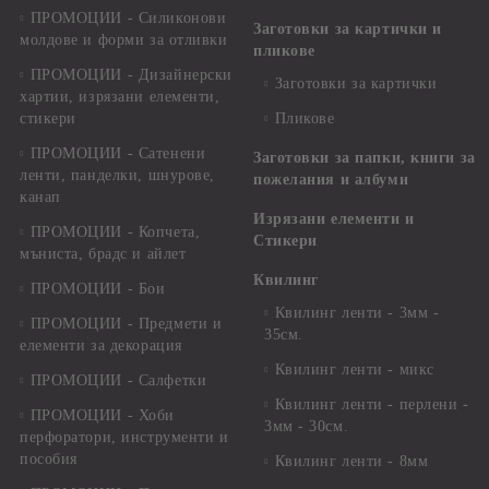
ПРОМОЦИИ - Силиконови
Заготовки за картички и
молдове и форми за отливки
пликове
ПРОМОЦИИ - Дизайнерски
Заготовки за картички
хартии, изрязани елементи,
стикери
Пликове
ПРОМОЦИИ - Сатенени
Заготовки за папки, книги за
ленти, панделки, шнурове,
пожелания и албуми
канап
Изрязани елементи и
ПРОМОЦИИ - Копчета,
Стикери
мъниста, брадс и айлет
Квилинг
ПРОМОЦИИ - Бои
Квилинг ленти - 3мм -
ПРОМОЦИИ - Предмети и
35см.
елементи за декорация
Квилинг ленти - микс
ПРОМОЦИИ - Салфетки
Квилинг ленти - перлени -
ПРОМОЦИИ - Хоби
3мм - 30см.
перфоратори, инструменти и
пособия
Квилинг ленти - 8мм