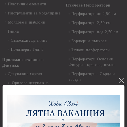
Пластични елементи
Пънчове Перфоратори
Инструменти за моделиране
Перфоратори до 2,50 см
Молдове и шаблони
Перфоратори 2,50 см
Глина
Перфоратори над 2,50 см
Самосъхнеща глина
Бордюрни пънчове
Полимерна Глина
Ъглови перфоратори
Перфоратори Основни
Приложни техники и
Фигури - кръгове, овали
Декупаж
Декупажна хартия
Перфоратори - Сърца и
звезди
Оризова декупажна
хартия А4 - Alchemy of Art -
Перфоратори - Цветя, листа
25-30 гр.
и клонки
Оризова декупажна хартия
Перфоратори - Детски
А4 - Itd. Collection - 25-30
Перфоратори - Животни
гр.
Перфоратори - Коледни и
Фина оризова декупажна