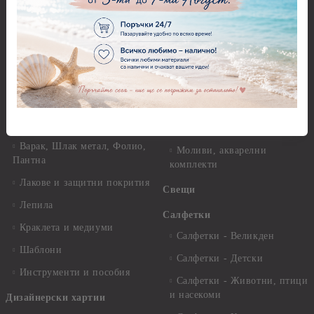
Зимни
хартия Stamperia - 21 х
29.см. - 28гр.
Рисуване
Декупажна хартия - Други
Грунд и почистващи
разтвори
Антични пасти
Платна за рисуване
Вакс пасти
Стативи и поставки
Грунд, Основи, Релефни
пасти
Четки и инструменти
Варак, Шлак метал, Фолио,
Моливи, акварелни
Пантна
комплекти
Лакове и защитни покрития
Свещи
Лепила
Салфетки
Краклета и медиуми
Салфетки - Великден
Шаблони
Салфетки - Детски
Инструменти и пособия
Салфетки - Животни, птици
и насекоми
Дизайнерски хартии