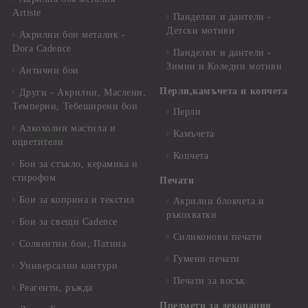
Artiste
Панделки и дантели -
Детски мотиви
Акрилни бои металик -
Dora Cadence
Панделки и дантели -
Зимни и Коледни мотиви
Антични бои
Перли,камъчета и копчета
Други - Акрилни, Маслени,
Темперни, Тебеширени бои
Перли
Алкохолни мастила и
Камъчета
оцветители
Копчета
Бои за стъкло, керамика и
стирофом
Печати
Бои за коприна и текстил
Акрилни блокчета и
ръкохватки
Бои за свещи Cadence
Силиконови печати
Солвентни бои, Патина
Гумени печати
Универсални контури
Печати за восък
Реагенти, ръжда
Предмети за декорация