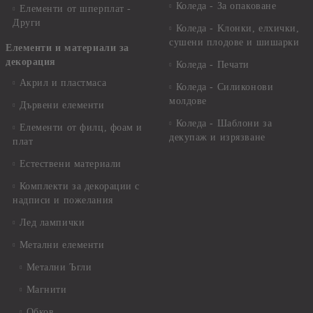
Коледа - За опаковане
Елементи от шперплат -
Други
Коледа - Kлонки, елхички,
сушени плодове и шишарки
Елементи и материали за
декорация
Коледа - Печати
Акрил и пластмаса
Коледа - Силиконови
молдове
Дървени елементи
Коледа - Шаблони за
Елементи от филц, фоам и
декупаж и изрязване
плат
Естествени материали
Комплекти за декорации с
надписи и пожелания
Лед лампички
Метални елементи
Метални Ъгли
Магнити
Обков