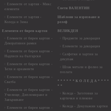
Елементи от хартия - Микс
Свети ВАЛЕНТИН
елементи
Елементи от хартия -
Шаблони за изрязване и
Коледа и Зима
релеф
Елементи от бирен картон
ВЕЛИКДЕН
Елементи от бирен картон -
Предмети за декорация
Декоративни рамки
Елементи за декорация
Елементи от бирен картон -
Салфетки и хартии за
Надписи на български
декупаж
Елементи от бирен картон -
Шлак метали и фолио за
Ъгли и орнаменти
позлата
Елементи от бирен картон -
* * * * * * К О Л Е Д А * * * *
Сватба
* *
Елементи от бирен картон -
Коледа - Заготовки за
Училище, Дипломиране и
картички и пликове
Завършване
Коледа - Декупажни хартии
Елементи от бирен картон -