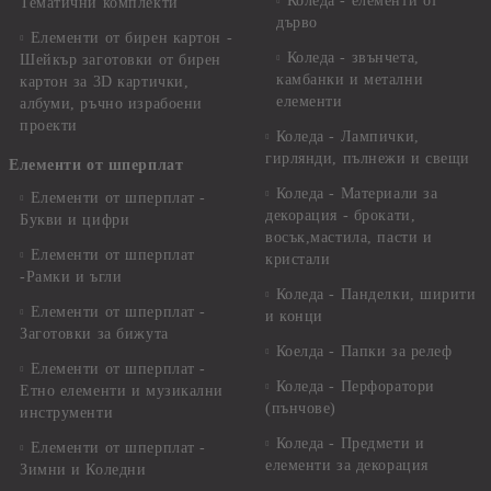
Коледа - елементи от
Тематични комплекти
дърво
Елементи от бирен картон -
Коледа - звънчета,
Шейкър заготовки от бирен
камбанки и метални
картон за 3D картички,
елементи
албуми, ръчно израбоени
проекти
Коледа - Лампички,
гирлянди, пълнежи и свещи
Елементи от шперплат
Коледа - Материали за
Елементи от шперплат -
декорация - брокати,
Букви и цифри
восък,мастила, пасти и
Елементи от шперплат
кристали
-Рамки и ъгли
Коледа - Панделки, ширити
Елементи от шперплат -
и конци
Заготовки за бижута
Коелда - Папки за релеф
Елементи от шперплат -
Коледа - Перфоратори
Етно елементи и музикални
(пънчове)
инструменти
Коледа - Предмети и
Елементи от шперплат -
елементи за декорация
Зимни и Коледни