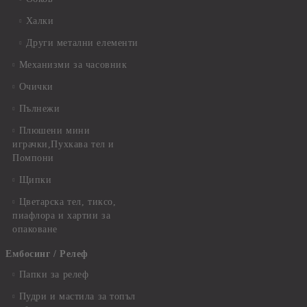
Халки
Други метални елементи
Механизми за часовник
Очички
Пълнежи
Плюшени мини
играчки,Пухкава тел и
Помпони
Щипки
Цветарска тел, тиксо,
пиафлора и хартии за
опаковане
Ембосинг / Релеф
Папки за релеф
Пудри и мастила за топъл