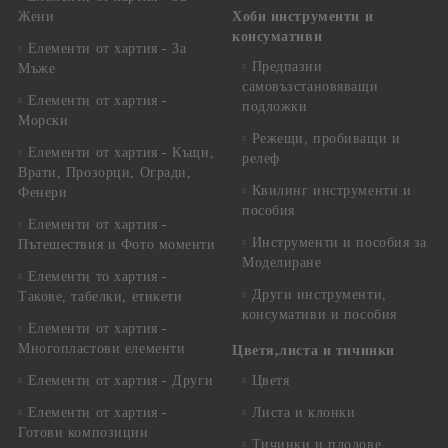
Жени
Хоби инструменти и
консумативи
Елементи от хартия - За
Предпазни
Мъже
самовъзстановяващи
Елементи от хартия -
подложки
Морски
Режещи, пробиващи и
Елементи от хартия - Къщи,
релеф
Врати, Прозорци, Огради,
Квилинг инструменти и
Фенери
пособия
Елементи от хартия -
Инструменти и пособия за
Пътешествия и Фото моменти
Моделиране
Елементи то хартия -
Други инструменти,
Такове, табелки, етикети
консумативи и пособия
Елементи от хартия -
Многопластови елементи
Цветя,листа и тичинки
Елементи от хартия - Други
Цветя
Елементи от хартия -
Листа и клонки
Готови композиции
Тичинки и плодове