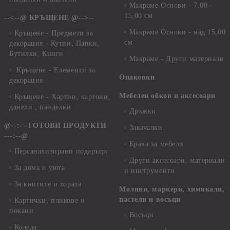
Макраме Основи - 7,00 -
15,00 см
--<--@ КРЪЩЕНЕ @-->--
Макраме Основи - над 15,00
Кръщене - Предмети за
см
декорация - Кутии, Папки,
Бутилки, Книги
Макраме - Други материали
Кръщене - Елементи за
Опаковки
декорация
Мебелен обков и аксесоари
Кръщене - Хартии, картони,
данели , панделки
Дръжки
@--:---ГОТОВИ ПРОДУКТИ
Закачалки
---:--@
Крака за мебели
Персанализирани подаръци
Други аксесоари, материали
За дома и уюта
и инструменти
За книгите и хората
Моливи, маркери, химикали,
пастели и восъци
Картички, пликове и
покани
Восъци
Коледа