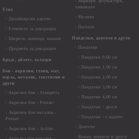
Маркери, флумастери,
химикали
Етно
Моливи
Дизайнерски хартии
Пастели
Елементи за декорация
Панделки, дантели и други
Ширити, шевици, канапи
Панделки
Предмети за декорация
Панделки 0,60 см
Брадс, айлетс, холдери
Панделки 1,00 см
Бои - акрилни, гланц, мат,
перла, металик, текстилни и
Панделки 2,00 см
други
Панделки 3,00 см
Акрилни бои - Stamperia
Панделки 4,00 см
Акрилни бои - Pentart
Панделки - други
Акрилни бои металик -
Панделки - с надпис
Pentart
Дантели
Акрилни бои - Artiste
Конци, ширити и други
Акрилна боя металик -