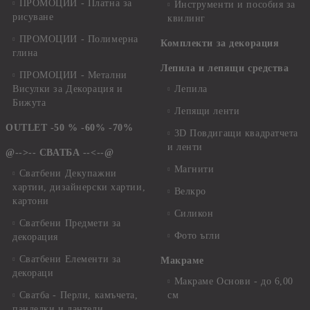
ПРОМОЦИИ - Платна за
Инструменти и пособия за
рисуване
квилинг
ПРОМОЦИИ - Полимерна
Комплекти за декорация
глина
Лепила и лепящи средства
ПРОМОЦИИ - Метални
Висулки за Декорация и
Лепила
Бижута
Лепящи ленти
OUTLET -50 % -60% -70%
3D Повдигащи квадратчета
и ленти
@-->-- СВАТБА --<--@
Магнити
Сватбени Декупажни
хартии, дизайнерски хартии,
Велкро
картони
Силикон
Сватбени Предмети за
Фото ъгли
декорация
Сватбени Елементи за
Макраме
декораци
Макраме Основи - до 6,00
Сватба - Перли, камъчета,
см
панделки и дантели