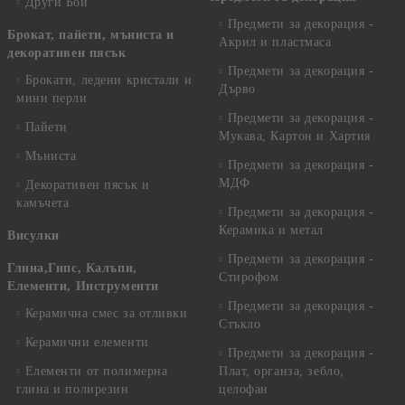
Други Бои
Предмети за декорация -
Брокат, пайети, мъниста и
Акрил и пластмаса
декоративен пясък
Предмети за декорация -
Брокати, ледени кристали и
Дърво
мини перли
Предмети за декорация -
Пайети
Мукава, Картон и Хартия
Мъниста
Предмети за декорация -
МДФ
Декоративен пясък и
камъчета
Предмети за декорация -
Керамика и метал
Висулки
Предмети за декорация -
Глина,Гипс, Калъпи,
Стирофом
Елементи, Инструменти
Предмети за декорация -
Керамична смес за отливки
Стъкло
Керамични елементи
Предмети за декорация -
Елементи от полимерна
Плат, органза, зебло,
глина и полирезин
целофан