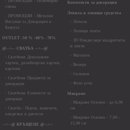
ПРОМОЦИИ - Полимерна
Комплекти за декорация
глина
Лепила и лепящи средства
ПРОМОЦИИ - Метални
Висулки за Декорация и
Лепила
Бижута
Лепящи ленти
OUTLET -50 % -60% -70%
3D Повдигащи квадратчета
и ленти
@-->-- СВАТБА --<--@
Магнити
Сватбени Декупажни
хартии, дизайнерски хартии,
Велкро
картони
Силикон
Сватбени Предмети за
Фото ъгли
декорация
Сватбени Елементи за
Макраме
декораци
Макраме Основи - до 6,00
Сватба - Перли, камъчета,
см
панделки и дантели
Макраме Основи - 7,00 -
15,00 см
--<--@ КРЪЩЕНЕ @-->--