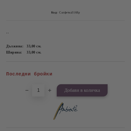
Код:
Салфетка3168p
..
Дължина:
33,00
см.
Ширина:
33,00
см.
Добави в желани
Последни бройки