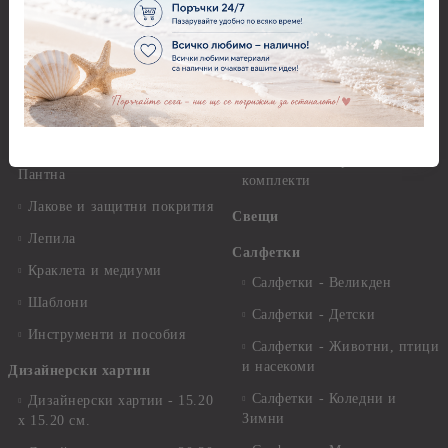
Декупажна хартия - Други
Грунд и почистващи
разтвори
Антични пасти
Платна за рисуване
Вакс пасти
Стативи и поставки
Грунд, Основи, Релефни
пасти
Четки и инструменти
Варак, Шлак метал, Фолио,
Моливи, акварелни
Пантна
комплекти
Лакове и защитни покрития
Свещи
Лепила
Салфетки
Краклета и медиуми
Салфетки - Великден
Шаблони
Салфетки - Детски
Инструменти и пособия
Салфетки - Животни, птици
и насекоми
Дизайнерски хартии
Салфетки - Коледни и
Дизайнерски хартии - 15.20
Зимни
х 15.20 см.