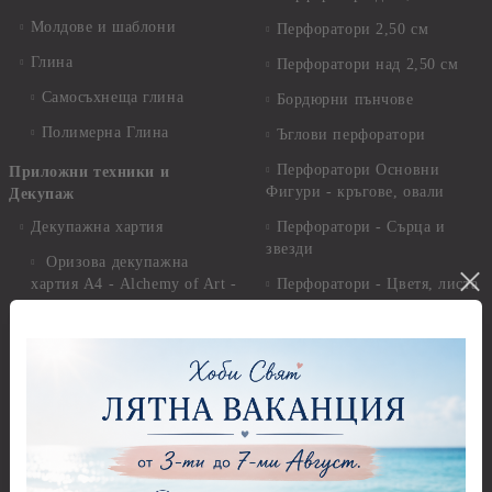
Молдове и шаблони
Перфоратори 2,50 см
Глина
Перфоратори над 2,50 см
Самосъхнеща глина
Бордюрни пънчове
Полимерна Глина
Ъглови перфоратори
Перфоратори Основни
Приложни техники и
Фигури - кръгове, овали
Декупаж
Декупажна хартия
Перфоратори - Сърца и
звезди
Оризова декупажна
хартия А4 - Alchemy of Art -
Перфоратори - Цветя, листа
25-30 гр.
и клонки
Оризова декупажна хартия
Перфоратори - Детски
А4 - Itd. Collection - 25-30
Перфоратори - Животни
гр.
Перфоратори - Коледни и
Фина оризова декупажна
Зимни
хартия Stamperia - 21 х
29.см. - 28гр.
Рисуване