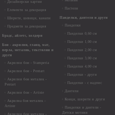
Моливи
Дизайнерски хартии
Пастели
Елементи за декорация
Панделки, дантели и други
Ширити, шевици, канапи
Панделки
Предмети за декорация
Панделки 0,60 см
Брадс, айлетс, холдери
Панделки 1,00 см
Бои - акрилни, гланц, мат,
перла, металик, текстилни и
Панделки 2,00 см
други
Панделки 3,00 см
Акрилни бои - Stamperia
Панделки 4,00 см
Акрилни бои - Pentart
Панделки - други
Акрилни бои металик -
Панделки - с надпис
Pentart
Дантели
Акрилни бои - Artiste
Конци, ширити и други
Акрилна боя металик -
Artiste
Панделки и дантели -
Детски мотиви
Акрилни бои металик -