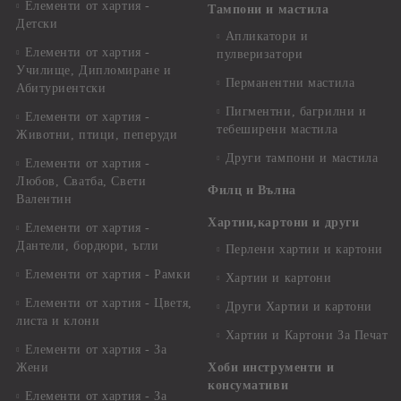
Елементи от хартия -
Тампони и мастила
Детски
Апликатори и
Елементи от хартия -
пулверизатори
Училище, Дипломиране и
Перманентни мастила
Абитуриентски
Пигментни, багрилни и
Елементи от хартия -
тебеширени мастила
Животни, птици, пеперуди
Други тампони и мастила
Елементи от хартия -
Любов, Сватба, Свети
Филц и Вълна
Валентин
Хартии,картони и други
Елементи от хартия -
Дантели, бордюри, ъгли
Перлени хартии и картони
Елементи от хартия - Рамки
Хартии и картони
Елементи от хартия - Цветя,
Други Хартии и картони
листа и клони
Хартии и Картони За Печат
Елементи от хартия - За
Жени
Хоби инструменти и
консумативи
Елементи от хартия - За