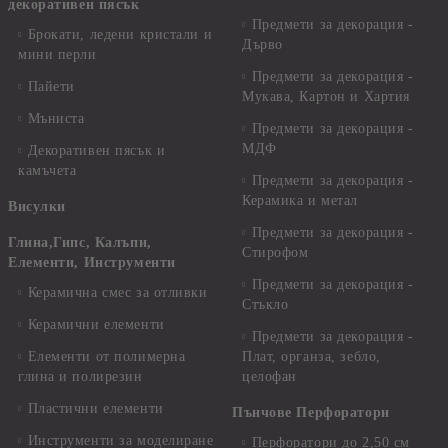
декоративен пясък
Предмети за декорация -
Брокати, ледени кристали и
Дърво
мини перли
Предмети за декорация -
Пайети
Мукава, Картон и Хартия
Мъниста
Предмети за декорация -
МДФ
Декоративен пясък и
камъчета
Предмети за декорация -
Керамика и метал
Висулки
Предмети за декорация -
Глина,Гипс, Калъпи,
Стирофом
Елементи, Инструменти
Предмети за декорация -
Керамична смес за отливки
Стъкло
Керамични елементи
Предмети за декорация -
Елементи от полимерна
Плат, органза, зебло,
глина и полирезин
целофан
Пластични елементи
Пънчове Перфоратори
Инструменти за моделиране
Перфоратори до 2,50 см