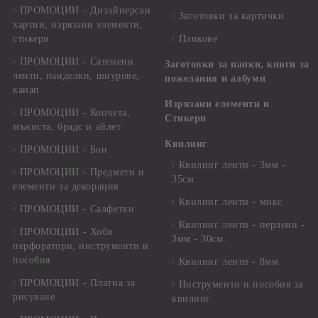
ПРОМОЦИИ - Дизайнерски
Заготовки за картички
хартии, изрязани елементи,
стикери
Пликове
ПРОМОЦИИ - Сатенени
Заготовки за папки, книги за
ленти, панделки, шнурове,
пожелания и албуми
канап
Изрязани елементи и
ПРОМОЦИИ - Копчета,
Стикери
мъниста, брадс и айлет
Квилинг
ПРОМОЦИИ - Бои
Квилинг ленти - 3мм -
ПРОМОЦИИ - Предмети и
35см.
елементи за декорация
Квилинг ленти - микс
ПРОМОЦИИ - Салфетки
Квилинг ленти - перлени -
ПРОМОЦИИ - Хоби
3мм - 30см.
перфоратори, инструменти и
пособия
Квилинг ленти - 8мм
ПРОМОЦИИ - Платна за
Инструменти и пособия за
рисуване
квилинг