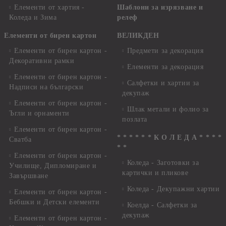
Елементи от хартия -
Шаблони за изрязване и
Коледа и Зима
релеф
Елементи от бирен картон
ВЕЛИКДЕН
Елементи от бирен картон -
Предмети за декорация
Декоративни рамки
Елементи за декорация
Елементи от бирен картон -
Салфетки и хартии за
Надписи на български
декупаж
Елементи от бирен картон -
Шлак метали и фолио за
Ъгли и орнаменти
позлата
Елементи от бирен картон -
* * * * * * К О Л Е Д А * * * *
Сватба
* *
Елементи от бирен картон -
Коледа - Заготовки за
Училище, Дипломиране и
картички и пликове
Завършване
Коледа - Декупажни хартии
Елементи от бирен картон -
Бебшки и Детски елементи
Коелда - Салфетки за
декупаж
Елементи от бирен картон -