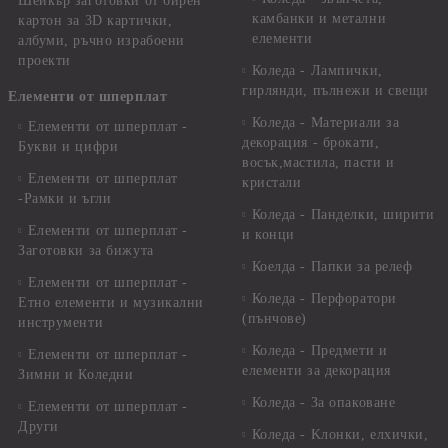
Шейкър заготовки от бирен
камбанки и метални
картон за 3D картички,
елементи
албуми, ръчно израбоени
проекти
Коледа - Лампички,
гирлянди, пълнежи и свещи
Елементи от шперплат
Коледа - Материали за
Елементи от шперплат -
декорация - брокати,
Букви и цифри
восък,мастила, пасти и
Елементи от шперплат
кристали
-Рамки и ъгли
Коледа - Панделки, ширити
Елементи от шперплат -
и конци
Заготовки за бижута
Коелда - Папки за релеф
Елементи от шперплат -
Коледа - Перфоратори
Етно елементи и музикални
(пънчове)
инструменти
Коледа - Предмети и
Елементи от шперплат -
елементи за декорация
Зимни и Коледни
Коледа - За опаковане
Елементи от шперплат -
Други
Коледа - Kлонки, елхички,