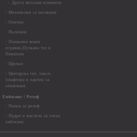
Други метални елементи
Механизми за часовник
Очички
Пълнежи
Плюшени мини
играчки,Пухкава тел и
Помпони
Щипки
Цветарска тел, тиксо,
пиафлора и хартии за
опаковане
Ембосинг / Релеф
Папки за релеф
Пудри и мастила за топъл
ембосинг