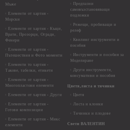
Предпазни
Мъже
самовъзстановяващи
Елементи от хартия -
подложки
Морски
Режещи, пробиващи и
Елементи от хартия - Къщи,
релеф
Врати, Прозорци, Огради,
Квилинг инструменти и
Фенери
пособия
Елементи от хартия -
Инструменти и пособия за
Пътешествия и Фото моменти
Моделиране
Елементи то хартия -
Други инструменти,
Такове, табелки, етикети
консумативи и пособия
Елементи от хартия -
Многопластови елементи
Цветя,листа и тичинки
Елементи от хартия - Други
Цветя
Елементи от хартия -
Листа и клонки
Готови композиции
Тичинки и плодове
Елементи от хартия - Микс
Свети ВАЛЕНТИН
елементи