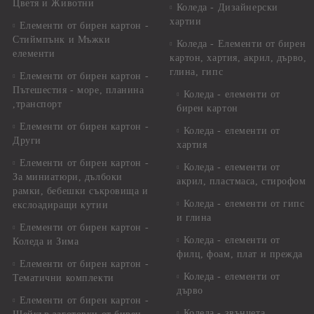
Цветя и Животни
Коледа - Дизайнерски
хартии
Елементи от бирен картон -
Стиймпънк и Мъжки
Коледа - Eлементи от бирен
елементи
картон, хартия, акрил, дърво,
глина, гипс
Елементи от бирен картон -
Пътешестия - море, планина
Коледа - елементи от
,транспорт
бирен картон
Елементи от бирен картон -
Коледа - елементи от
Други
хартия
Елементи от бирен картон -
Коледа - елементи от
За миниатюри, дълбоки
акрил, пластмаса, стирофом
рамки, бебешки съкровища и
Коледа - елементи от гипс
екслоадиращи кутии
и глина
Елементи от бирен картон -
Коледа - елементи от
Коледа и Зима
филц, фоам, плат и прежда
Елементи от бирен картон -
Коледа - елементи от
Тематични комплекти
дърво
Елементи от бирен картон -
Коледа - звънчета,