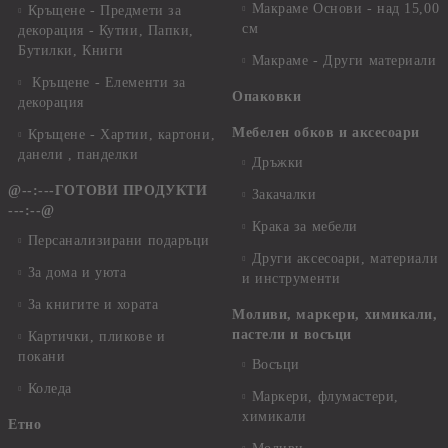
Макраме Основи - над 15,00
Кръщене - Предмети за
см
декорация - Кутии, Папки,
Бутилки, Книги
Макраме - Други материали
Кръщене - Елементи за
Опаковки
декорация
Мебелен обков и аксесоари
Кръщене - Хартии, картони,
данели , панделки
Дръжки
@--:---ГОТОВИ ПРОДУКТИ
Закачалки
---:--@
Крака за мебели
Персанализирани подаръци
Други аксесоари, материали
За дома и уюта
и инструменти
За книгите и хората
Моливи, маркери, химикали,
пастели и восъци
Картички, пликове и
покани
Восъци
Коледа
Маркери, флумастери,
химикали
Етно