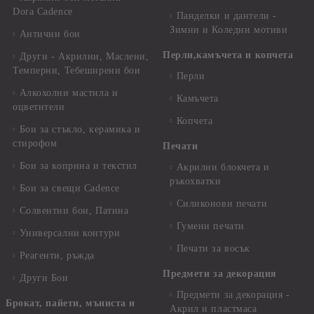
Dora Cadence
Панделки и дантели -
Зимни и Коледни мотиви
Антични бои
Перли,камъчета и копчета
Други - Акрилни, Маслени,
Темперни, Тебеширени бои
Перли
Алкохолни мастила и
Камъчета
оцветители
Копчета
Бои за стъкло, керамика и
стирофом
Печати
Бои за коприна и текстил
Акрилни блокчета и
ръкохватки
Бои за свещи Cadence
Силиконови печати
Солвентни бои, Патина
Гумени печати
Универсални контури
Печати за восък
Реагенти, ръжда
Предмети за декорация
Други Бои
Предмети за декорация -
Брокат, пайети, мъниста и
Акрил и пластмаса